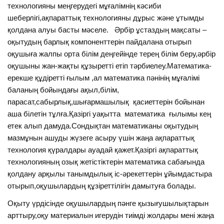
технологияны меңгерудегі мұғалімнің кәсиби
шеберлігі,ақпараттық технологияны дұрыс және ұтымды
қолдана алуы басты мәселе. Әрбір ұстаздың мақсаты –
оқытудың барлық компоненттерін пайдалана отырып
оқушыға жалпы орта білім деңгейінде терең білім беру,әрбір
оқушыны жан-жақты құзыретті етіп тәрбиелеу.Математика-
ерекше құдіретті ғылым ,ал математика пәнінің мұғалімі
баланың бойындағы ақыл,білім,
парасат,сабырлық,шығармашылық қасиеттерін бойынан
аша білетін тұлға.Қазіргі уақытта математика ғылымы кең
етек алып дамуда.Сондықтан математиканы оқытудың
мазмұнын ашуды жүзеге асыру үшін жаңа ақпараттық
технология қүралдары ауадай қажет.Қазіргі ақпараттық
технологияның озық жетістіктерін математика сабағында
қолдану арқылы танымдылық іс-әрекеттерін ұйымдастыра
отырып,оқушылардың құзіреттілігін дамытуға болады.
Оқыту үрдісінде оқушылардың пәнге қызығушылықтарын
арттыру,оқу материалын игерудін тиімді жолдары мені жаңа