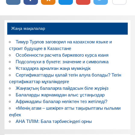
Жаңа мақалалар
Тимур Турлов заговорил на казахском языке и
строит будущее в Казахстане
Особенности расчета биржевого курса юаня
Подсолнухи в букете: значение и символика
Ұстаздарға арналған жаңа мүмкіндік
Сертификаттарды қалай тегін алуға болады? Тегін
сертификаттар мұғалімдерге
Жаңғақтың балаларға пайдасын біле жүріңіз
Балаларды жарнамадан алыс ұстаңыздар
Африкадағы балалар неліктен тез жетіледі?
«Менің атам – шежіре» атты тақырыптағы ғылыми
еңбек
АНА ТІЛІМ: Бала тәрбиесіндегі орны