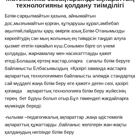
технологияны қолдану тиімділігі
Білім-сарқылмайтын қазына, айнымайтын
дос,мызғымайтын қорған, құтқарушы құрал,әмбебап
ақылгөй,пайдалы қару, өмірлік азық.Білім-Отанымызды
көркейтудің сан мың жолының ең тиімдісін таңдап алуға
қызмет ететін ғажайып күш.Сонымен бірге ол үнемі
қолдауды, жарнамалау мен насихатттауды қажет
етеді.Болашақ ертеңі жастар,оларға сапалы білім беруге
байланысты Елбасымыздың «Қазіргі заманда жастарға
ақпараттық технологиямен байланысты әлемдік стандартқа
сай мүдделі жаңа білім беру өте қажет» деген сөзі, қазіргі
қоғамда ақпараттық технологияға білім беру жүйесінің
терең бет бұруы болып отыр.Бұл төмендегі жағдайларға
мүмкіндік береді:
-ғылыми –педагогикалық ақпараттар ,жаңа әдістемелік
ақпараттық құжаттарды ,байланыс желілерін жан-жақты
қалданудың негізінде білім беру