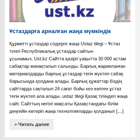
Ұстаздарға арналған жаңа мүмкіндік
Құрметті ұстаздар сіздерге жаңа Ustaz tilegi – Ұстаз
тілегі Республикалық ұстаздар сайтын
ұсынамыз. Ust.kz Сайтта қазіргі уақытта 30 000 астам
сабақтар жинақталып салынды. Барлық жарияланған
материалдарды барлық ұстаздар тегін жүктеп сабақ
барысында қолдана алады. Барлық құжаттар біздің
сайттарда сақталып 24 сағат бойы кез-келген ұстаз
тегін жүктеп ала алады. ustaz tilegi Қазақ тіліндегі жаңа
сайт. Сайттың негізгі мақсаты Қазақстандағы білім
деңгейін көтеріп жаңа технолгияларды қолданып […]
» Читать далее