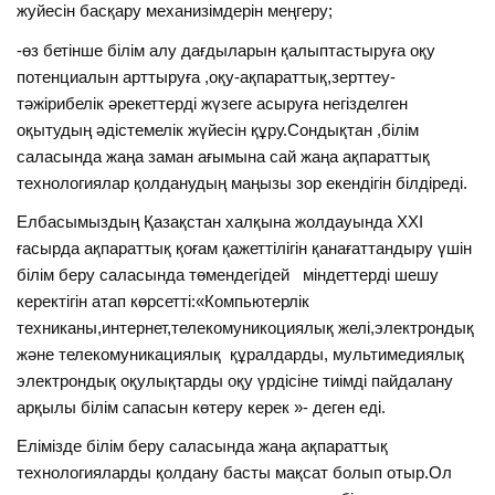
жуйесін басқару механизімдерін меңгеру;
-өз бетінше білім алу дағдыларын қалыптастыруға оқу
потенциалын арттыруға ,оқу-ақпараттық,зерттеу-
тәжірибелік әрекеттерді жүзеге асыруға негізделген
оқытудың әдістемелік жүйесін құру.Сондықтан ,білім
саласында жаңа заман ағымына сай жаңа ақпараттық
технологиялар қолданудың маңызы зор екендігін білдіреді.
Елбасымыздың Қазақстан халқына жолдауында ХХІ
ғасырда ақпараттық қоғам қажеттілігін қанағаттандыру үшін
білім беру саласында төмендегідей міндеттерді шешу
керектігін атап көрсетті:«Компьютерлік
техниканы,интернет,телекомуникоциялық желі,электрондық
және телекомуникациялық құралдарды, мультимедиялық
электрондық оқулықтарды оқу үрдісіне тиімді пайдалану
арқылы білім сапасын көтеру керек »- деген еді.
Елімізде білім беру саласында жаңа ақпараттық
технологияларды қолдану басты мақсат болып отыр.Ол