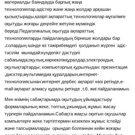
материалды баяндауда барлық жаңа
технологиялар,әдістер және жаңа жолдар әрқашан
қызықтырады,қазіргі ақпараттық технологиялар мұғалімге
оқытуды жоғары деңгейге жетуіне мүмкіндік
береді.Педагогикалық оқытуда ақпараттық
технологияларды пайдаланудың бірнеше жолдары бар
,солардың ішінде өз тәжірибемдегі қолданып жүрген әдіс-
тәсілім мынадай:күнделікт дәстүрлі
сабағымда;оқулық,көрнекілікқұралдар,электрондық
оқулықтартарды; компьюторлық құрылғыдан: презентация
,дисктер,мультимедиа құралдарын,интернет-
технологиясынан:интернет дербес ақпарат көзі ретінде,е-
mail-ақпарат алмасу құралы ретінде ,т.б. жиі пайдаланамын.
Мен өзімнің сабақтарымда оқытудың ұйымдастыру
формаларының жеке, топтық,ұжымдық жұмыс жасау
түрлерін пайдаланамын.Сабақта жақсы оқитын оқушылар
компьютерге жеке тәртіптермен кезекпен жұмыс істейді
және тапсырмаларды орындап болғаннан кейін жоғары