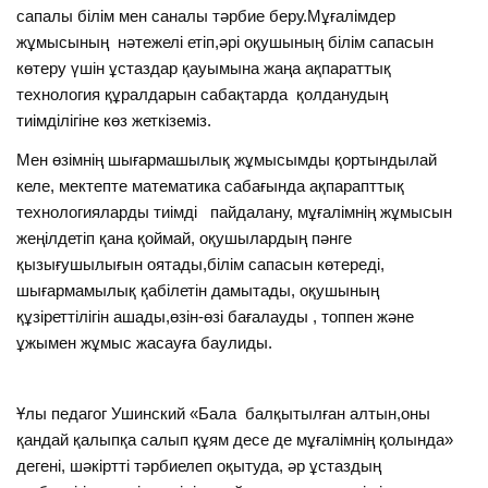
сапалы білім мен саналы тәрбие беру.Мұғалімдер
жұмысының нәтежелі етіп,әрі оқушының білім сапасын
көтеру үшін ұстаздар қауымына жаңа ақпараттық
технология құралдарын сабақтарда қолданудың
тиімділігіне көз жеткіземіз.
Мен өзімнің шығармашылық жұмысымды қортындылай
келе, мектепте математика сабағында ақпарапттық
технологияларды тиімді пайдалану, мұғалімнің жұмысын
жеңілдетіп қана қоймай, оқушылардың пәнге
қызығушылығын оятады,білім сапасын көтереді,
шығармамылық қабілетін дамытады, оқушының
құзіреттілігін ашады,өзін-өзі бағалауды , топпен және
ұжымен жұмыс жасауға баулиды.
Ұлы педагог Ушинский «Бала балқытылған алтын,оны
қандай қалыпқа салып құям десе де мұғалімнің қолында»
дегені, шәкіртті тәрбиелеп оқытуда, әр ұстаздың