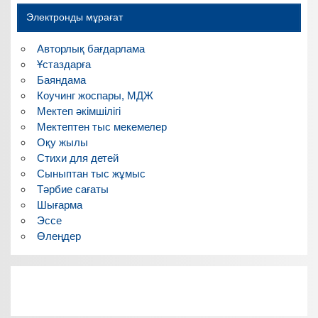
Электронды мұрағат
Авторлық бағдарлама
Ұстаздарға
Баяндама
Коучинг жоспары, МДЖ
Мектеп әкімшілігі
Мектептен тыс мекемелер
Оқу жылы
Стихи для детей
Сыныптан тыс жұмыс
Тәрбие сағаты
Шығарма
Эссе
Өлеңдер