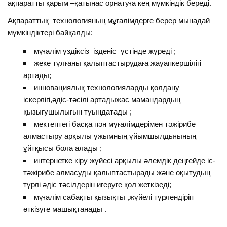
ақпаратты қарым –қатынас орнатуға кең мүмкіндік береді.
Ақпараттық технологияның мұғалімдерге берер мынадай
мүмкіндіктері байқалды:
мұғалім үздіксіз ізденіс үстінде жүреді ;
жеке тұлғаны қалыптастырудаға жауапкершілігі
артады;
инновациялық технологияларды қолдану
іскерлігі,әдіс-тәсілі артадыжас мамандардың
қызығушылығын туындатады ;
мектептегі басқа пән мұғалімдерімен тәжірибе
алмастыру арқылы ұжымның ұйымшылдығының
ұйтқысы бола алады ;
интернетке кіру жүйесі арқылы әлемдік деңгейде іс-
тәжірибе алмасуды қалыптастырады және оқытудың
түрлі әдіс тәсілдерін игеруге қол жеткізеді;
мұғалім сабақты қызықты ,жүйелі түрлендіріп
өткізуге машықтанады .