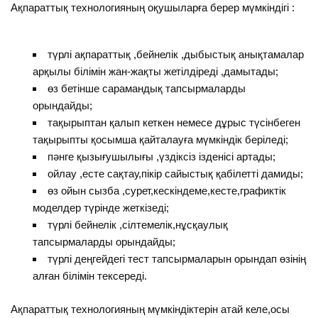
Ақпараттық технологияның оқушыларға берер мүмкіндігі :
түрлі ақпараттық ,бейнелік ,дыбыстық анықтамалар
арқылы білімін жан-жақты жетілдіреді ,дамытады;
өз бетінше сарамандық тапсырмаларды
орындайды;
тақырыптан қалып кеткен немесе дұрыс түсінбеген
тақырыпты қосымша қайталауға мүмкіндік беріледі;
пәнге қызығушылығы ,үздіксіз ізденісі артады;
ойлау ,есте сақтау,пікір сайыстық қабілетті дамиды;
өз ойын сызба ,сурет,кескіндеме,кесте,графиктік
моделдер түрінде жеткізеді;
түрлі бейнелік ,сілтемелік,нұсқаулық
тапсырмаларды орындайды;
түрлі деңгейдегі тест тапсырмаларын орындап өзінің
алған білімін тексереді.
Ақпараттық технологияның мүмкіндіктерін атай келе,осы