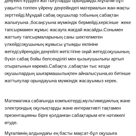
деңгейлі күрделі жаттығуларды орындайды.Мұғалім бұл
уақытта топпен үйрену деңгейіндегі материалын жан-жақты
зерттейді.Мұндай сабақ оқушылар тобының сабақтан
жалығуына ,босаңсуына мүмкіндік бермейді,керісінше жеке
тапсырмамен жұмыс жасауға жағдай жасайды.Сонымен
жаттығу тапсырмаларының саны шектелмеген
үлкейді;оқушының жұмысы ұтымды екпініне
жетеді;үйренудің деңгейлі жетістігіне оңай жетеді;оқушының
бүкіл сабақ бойы белсенділігі мен қызығушылығы артып
отыратынын көреміз.Сабақта ,сабақтан тыс кезде
оқушылардың шығармашылықпен айналысуына,өз бетінше
жаттығулар орындауына мүмкіндік жасауымыз керек.
Математика сабағында компьютерді,мультимедиялық және
электрондық оқулықтарды және интерактивті тақтамен
презентацияны бірге қолданған сабақтарым өте нәтижелі
өтуде.
Мұғалімнің алдындағы ең басты мақсат-бұл оқушыға