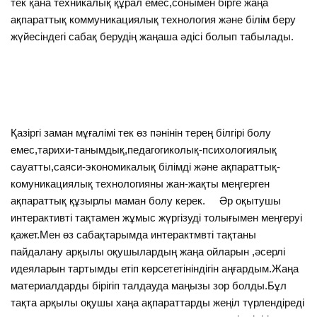
тек қана техникалық құрал емес,сонымен бірге жаңа
ақпараттық коммуникациялық технология және білім беру
жүйесіндегі сабақ берудің жаңаша әдісі болып табылады.
Қазіргі заман мұғалімі тек өз пәнінін терең білгірі болу
емес,тарихи-танымдық,педагогиколық-психологиялық
сауатты,саяси-экономикалық білімді және ақпараттық-
комуникациялық технологияны жан-жақты меңгерген
ақпараттық құзырлы маман болу керек. Әр оқытушы
интерактивті тақтамен жұмыс жүргізуді толығымен меңгеруі
қажет.Мен өз сабақтарымда интерактмвті тақтаны
пайдалану арқылы оқушылардың жаңа ойларын ,әсерлі
идеяларын тартымды етіп көрсететініндігін аңғардым.Жаңа
материалдарды бірігіп талдауда маңызы зор болды.Бұл
тақта арқылы оқушы хаңа ақпараттарды жеңіл түрлендіреді