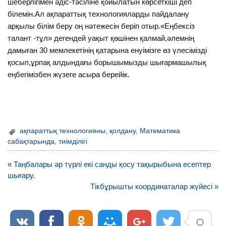
шеберлігімен әдіс-тәсіліне қойылатын көрсеткіші деп
білемін.Ал ақпараттық технологияларды пайдалану
арқылы білім беру оң нәтежесін беріп отыр.«Еңбексіз
талант -тұл» дегендей уақыт қөшінен қалмай,әлемнің
дамыған 30 мемлекетінің қатарына енуімізге өз үлесімізді
қосып,ұрпақ алдындағы борышымызды шығармашылық
еңбегімізбен жүзеге асыра берейік.
ақпараттық технологияны
,
қолдану
,
Математика
сабақтарында
,
тиімділігі
Навигация
« Таңбалары әр түрлі екі санды қосу тақырыбына есептер
по
шығару.
записям
Тікбұрышты координаталар жүйесі »