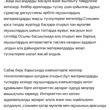
, жаңа нысандарды жасауға және жылжыту тиімділігіне
жеткізеді. Кейбір идеяларды түсіну үшін қойылған дұрыс
сұрақтар дискуссияны өрбітіп оқушылардың
материалдарды жақсы түсінулеріне жетелейді.Сонымен
қоса талдау жүргізуді басқара отырып пән мұғалімі
оқушылардың шағын топтарда жұмыс жасауын жол
сілтейді Осыны басшылыққа ала отырып мен барлық
оқушылардың интерактивтік тақтаға назарын аударып
,алдын ала дайындалған материалдарды жеңіл
түсінулеріне ықпал жасай алдым.
Сабақ беру барысында компьютерлік желілер
технологияларын қолдана отырып,бұл материалдарды
түсіндіру кезінде оқушылардың компьютердің негізгі
құрамымен бірге интернеттен ақпарат іздеуді меңгеру
машықтығы көрінеді. Интернеттен кез келген
аудиовизуалды ақпарат алуға және оны оңайлықпен
қолдануға ,сонымен қатар мұғалім мен оқушының арасында