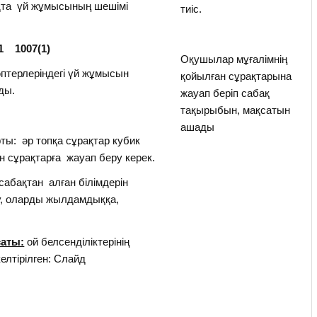
дта үй жұмысының шешімі
тиіс.
1 1007(1)
Оқушылар мұғалімнің
әптерлеріндегі үй жұмысын
қойылған сұрақтарына
ды.
жауап беріп сабақ
тақырыбын, мақсатын
ашады
ы: әр топқа сұрақтар кубик
 сұрақтарға жауап беру керек.
абақтан алған білімдерін
ту, оларды жылдамдыққа,
саты:
ой белсенділіктерінің
лтірілген: Слайд