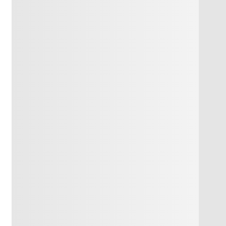
майликтар,
Оқулық,
естпен, жақсы,
флипчарт,орындық.
ас бармақ,
пай мен
ағаланады