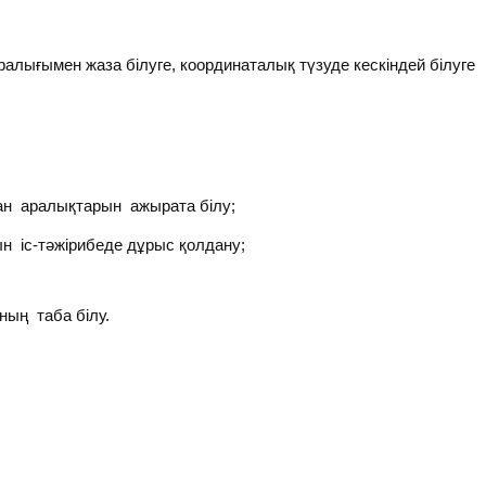
аралығымен жаза білуге, координаталық түзуде кескіндей білуге
н аралықтарын ажырата білу;
 іс-тәжірибеде дұрыс қолдану;
ың таба білу.