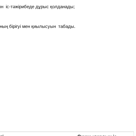
н іс-тәжірибеде дұрыс қолданады;
ың бірігуі мен қиылысуын табады.