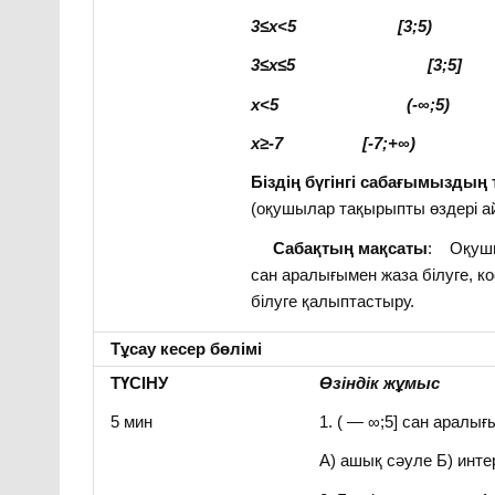
3≤x<5
[3;5)
3≤x≤5
[3;5]
x<5
(-∞;5)
x≥-7
[-7;+∞)
Біздің бүгінгі сабағымызды
(оқушылар тақырыпты өздері а
Сабақтың мақсаты
: Оқушы
сан аралығымен жаза білуге, к
білуге қалыптастыру.
Тұсау кесер бөлімі
ТҮСІНУ
Өзіндік жұмыс
5 мин
1. ( — ∞;5] сан аралы
А) ашық сәуле Б) интер