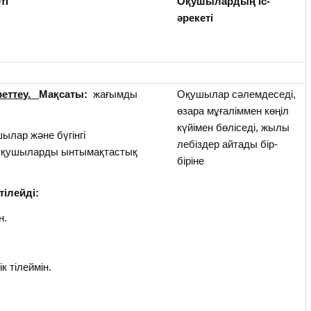
ті
Оқушылардың іс-
әрекеті
реттеу.
Мақсаты:
жағымды
Оқушылар сәлемдеседі,
өзара мұғаліммен көңіл
күйімен бөліседі, жылы
ылар және бүгінгі
лебіздер айтады бір-
 Оқушыларды ынтымақтастық
біріне
тілейді:
н.
к тілеймін.