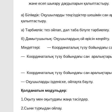
және есеп шығару дағдыларын қалыптастыру.
а) Білімдік: Оқушыларды теңсіздіктер шешімін сан 
қалыптастыру.
ә) Тәрбиелік: тез ойлап, дәл таба білуге тәрбиелеу.
б) Дамытушылық: Оқушылардың ой өрісін кеңейту.
Міндеттері: — Координаталық түзу бойындағы са
— Координаталық түзу бойындағы сан аралықтарын
— Координаталық түзу бойындағы сан аралықтарын
— Оқушыларды ізденіске, ойлауға баулу.
Қолданатын модульдер
:
1.Оқыту мен оқытудағы жаңа тәсілдер.
2.Сыни түрғыдан ойлау.