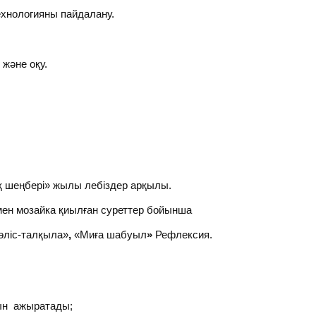
хнологияны пайдалану.
және оқу.
қ шеңбері» жылы лебіздер арқылы.
мен мозайка қиылған суреттер бойынша
өліс-талқыла»
,
«Миға шабуыл
»
Рефлексия.
ын ажыратады;