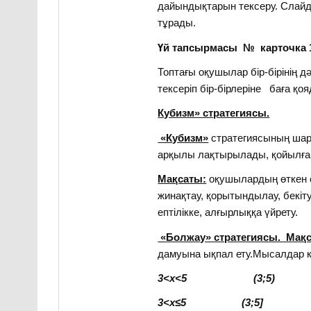
дайындықтарын тексеру. Слай
тұрады.
Үй тапсырмасы № карточка 
Топтағы оқушылар бір-бірінің д
тексеріп бір-бірлеріне баға қоя
Кубизм» стратегиясы.
«Кубизм»
стратегиясының шарт
арқылы лақтырылады, қойылған
Мақсаты:
оқушылардың өткен с
жинақтау, қорытындылау, бекі
ептілікке, алғырлыққа үйрету.
«Болжау» стратегиясы. Мақ
дамуына ықпал ету.Мысалдар ке
3<x<5
(3;5)
3<x≤5
(3;5]