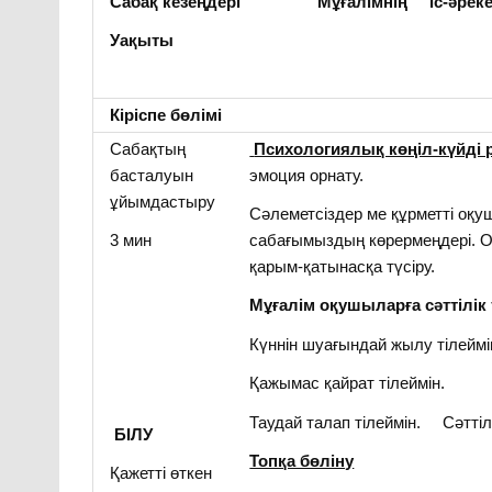
Сабақ кезеңдері
Мұғалімнің іс-әреке
Уақыты
Кіріспе бөлімі
Сабақтың
Психологиялық көңіл-күйді 
басталуын
эмоция орнату.
ұйымдастыру
Сәлеметсіздер ме құрметті оқуш
3 мин
сабағымыздың көрермеңдері.
қарым-қатынасқа түсіру.
Мұғалім оқушыларға сәттілік 
Күннін шуағындай жылу тілеймі
Қажымас қайрат тілеймін.
Таудай талап тілеймін. Сәттілі
БІЛУ
Топқа бөліну
Қажетті өткен