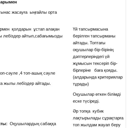
ларымен
атынас жасауға ыңғайлы орта
армен қолдарын ұстап алақан
Үй тапсырмасына
ы лебіздер айтып,сабағымызды
берілген тапсырманы
айтады. Топтағы
оқушылар бір-бірінің
дәптерлеріндегі үй
жұмысын тексеріп бір-
бірлеріне баға қояды.
 топ-сәуле ,4 топ-ашық сәуле
(алдарында критериялар
ға жылы лебіздер айтады.
тұрады)
Оқушылар өткен білімді
еске түсіреді.
Әр топқа кубик
лақтырылады сұрақтарға
аты:
Оқушылардың сабаққа
топ жылдам жауап беру