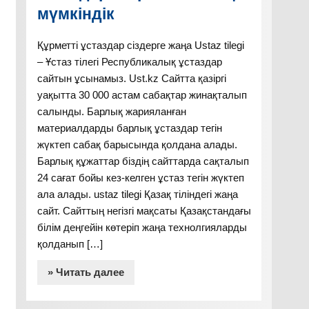
Бағалау
Ресурстар: осы іс-
мүмкіндік
әрекет үшін маған
қандай құралдар
Құрметті ұстаздар сіздерге жаңа Ustaz tilegi
қажет?
– Ұстаз тілегі Республикалық ұстаздар
сайтын ұсынамыз. Ust.kz Сайтта қазіргі
Жақсы,
Оқулық,
уақытта 30 000 астам сабақтар жинақталып
жарайсын,
қиындылар
салынды. Барлық жарияланған
смайликтер
флипчарт
материалдарды барлық ұстаздар тегін
жүктеп сабақ барысында қолдана алады.
Барлық құжаттар біздің сайттарда сақталып
24 сағат бойы кез-келген ұстаз тегін жүктеп
ала алады. ustaz tilegi Қазақ тіліндегі жаңа
сайт. Сайттың негізгі мақсаты Қазақстандағы
білім деңгейін көтеріп жаңа технолгияларды
қолданып […]
» Читать далее