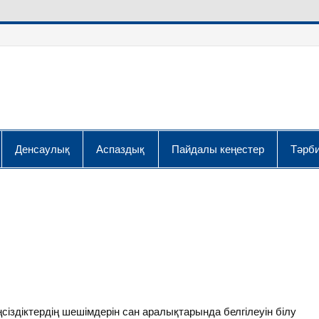
Денсаулық
Аспаздық
Пайдалы кеңестер
Тәрби
іздіктердің шешімдерін сан аралықтарында белгілеуін білу