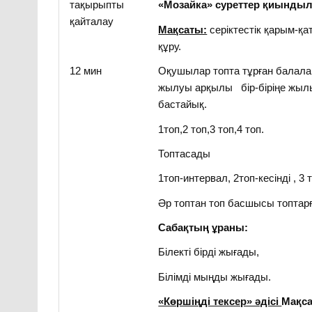
тақырыпты
«Мозайка» суреттер қиынды
қайталау
Мақсаты:
серіктестік қарым-қ
құру.
12 мин
Оқушылар топта тұрған балал
жылуы арқылы бір-біріңе жыл
бастайық.
1топ,2 топ,3 топ,4 топ.
Топтасады
1топ-интервал, 2топ-кесінді , 3
Әр топтан топ басшысы топтар
Сабақтың ұраны:
Білекті бірді жығады,
Білімді мыңды жығады.
«Көршіңді тексер» әдісі
Мақс