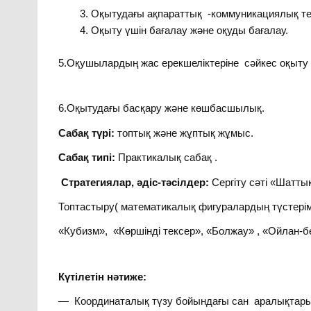
Оқытудағы ақпараттық -коммуникациялық те
Оқыту үшін бағалау және оқуды бағалау.
5.Оқушылардың жас ерекшеліктеріне сәйкес оқыту 
6.Оқытудағы басқару және көшбасшылық.
Сабақ түрі:
топтық және жұптық жұмыс.
Сабақ типі:
Практикалық сабақ .
Стратегиялар, әдіс-тәсілдер:
Сергіту сәті «Шатты
Топтастыру( математикалық фигуралардың түстері
«Кубизм», «Көршінді тексер», «Болжау» , «Ойлан-б
Күтілетін нәтиже:
— Координаталық түзу бойындағы сан аралықтар