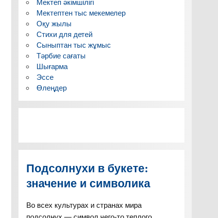
Мектеп әкімшілігі
Мектептен тыс мекемелер
Оқу жылы
Стихи для детей
Сыныптан тыс жұмыс
Тәрбие сағаты
Шығарма
Эссе
Өлеңдер
Подсолнухи в букете:
значение и символика
Во всех культурах и странах мира
подсолнух — символ чего-то теплого,