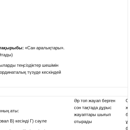
ң тақырыбы:
«Сан аралықтары».
йтады)
ларды теңсіздіктер шешімін
оординаталық түзуде кескіндей
Әр топ жауап берген
С
сон тақтада дұрыс
ж
ғының аты:
жауаптары шығып
б
вал В) кесінді Г) сәуле
отырады
ұ
б