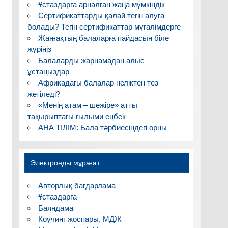
Ұстаздарға арналған жаңа мүмкіндік
Сертификаттарды қалай тегін алуға
болады? Тегін сертификаттар мұғалімдерге
Жаңғақтың балаларға пайдасын біле
жүріңіз
Балаларды жарнамадан алыс
ұстаңыздар
Африкадағы балалар неліктен тез
жетіледі?
«Менің атам – шежіре» атты
тақырыптағы ғылыми еңбек
АНА ТІЛІМ: Бала тәрбиесіндегі орны
Электронды мұрағат
Авторлық бағдарлама
Ұстаздарға
Баяндама
Коучинг жоспары, МДЖ