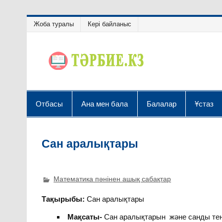
Жоба туралы
Кері байланыс
Отбасы
Ана мен бала
Балалар
Ұстаз
Сан аралықтары
Математика пәнінен ашық сабақтар
Тақырыбы:
Сан аралықтары
Мақсаты-
Сан аралықтарын және санды теңс