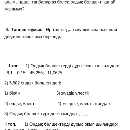
алымындағы таңбалар аз болса ондық бөлшекті қалай
жазамыз?
ІІІ. Топпен жұмыс
. Әр топтың ,әр оқушысына осындай
деңгейлі тапсырма беріледі.
І топ.
1) Ондық бөлшектерді дұрыс оқып шығыңдар:
8,1; 0,15; 45,256; 11,0625.
2) 5,982 ондық бөлшегіндегі:
1) бірлік 3) жүздік үлесті;
2) ондық үлесті; 4) мыңдық үлесті атаңдар
3) Ондық бөлшек түрінде жазыңдар: , , , ,
ІІ топ.
1) Ондық бөлшектерді дұрыс оқып шығыңдар: