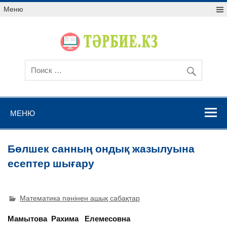
Меню
МЕНЮ
Бөлшек санның ондық жазылуына
есептер шығару
Математика пәнінен ашық сабақтар
Мамытова Рахима Елемесовна