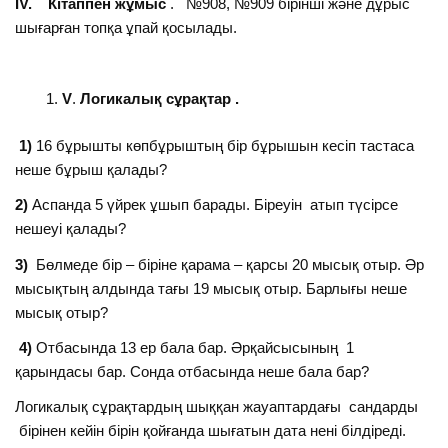
ІV. Кітаппен жұмыс
. №908, №909 бірінші және дұрыс
шығарған топқа ұпай қосылады.
V
.
Логикалық
сұрақтар .
1)
16 бұрышты көпбұрыштың бір бұрышын кесіп тастаса
неше бұрыш қалады?
2)
Аспанда 5 үйрек ұшып барады. Біреуін атып түсірсе
нешеуі қалады?
3)
Бөлмеде бір – біріне қарама – қарсы 20 мысық отыр. Әр
мысықтың алдында тағы 19 мысық отыр. Барлығы неше
мысық отыр?
4)
Отбасында 13 ер бала бар. Әрқайсысының 1
қарындасы бар. Сонда отбасында неше бала бар?
Логикалық сұрақтардың шыққан жауаптардағы сандарды
бірінен кейін бірін қойғанда шығатын дата нені білдіреді.