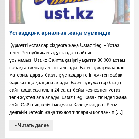
Ұстаздарға арналған жаңа мүмкіндік
Құрметті ұстаздар сіздерге жаңа Ustaz tilegi – Ұстаз
тілегі Республикалық ұстаздар сайтын
ұсынамыз. Ust.kz Сайтта қазіргі уақытта 30 000 астам
сабақтар жинақталып салынды. Барлық жарияланған
материалдарды барлық ұстаздар тегін жүктеп сабақ
барысында қолдана алады. Барлық құжаттар біздің
сайттарда сақталып 24 сағат бойы кез-келген ұстаз
тегін жүктеп ала алады. ustaz tilegi Қазақ тіліндегі жаңа
сайт. Сайттың негізгі мақсаты Қазақстандағы білім
деңгейін көтеріп жаңа технолгияларды қолданып […]
» Читать далее