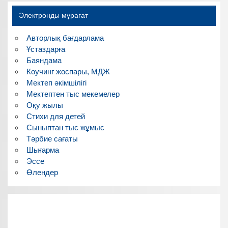
Электронды мұрағат
Авторлық бағдарлама
Ұстаздарға
Баяндама
Коучинг жоспары, МДЖ
Мектеп әкімшілігі
Мектептен тыс мекемелер
Оқу жылы
Стихи для детей
Сыныптан тыс жұмыс
Тәрбие сағаты
Шығарма
Эссе
Өлеңдер