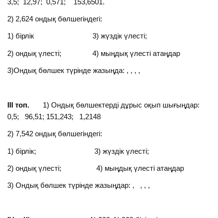
3,5; 12,97; 0,571; 153,6501.
2) 2,624 ондық бөлшегіндегі:
1) бірлік 3) жүздік үлесті;
2) ондық үлесті; 4) мыңдық үлесті атаңдар
3)Ондық бөлшек түрінде жазыңда: , , , ,
ІІІ топ.
1) Ондық бөлшектерді дұрыс оқып шығыңдар:
0,5; 96,51; 151,243; 1,2148
2) 7,542 ондық бөлшегіндегі:
1) бірлік; 3) жүздік үлесті;
2) ондық үлесті; 4) мыңдық үлесті атаңдар
3) Ондық бөлшек түрінде жазыңдар: , , , ,