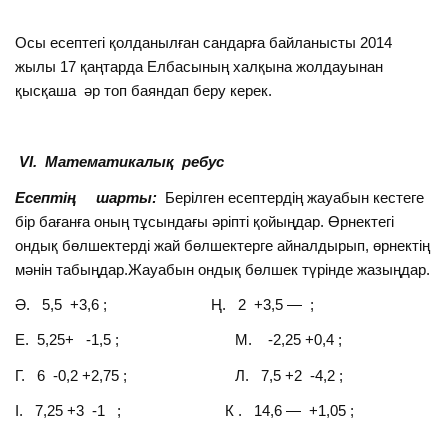
Осы есептегі қолданылған сандарға байланысты 2014
жылы 17 қаңтарда Елбасының халқына жолдауынан
қысқаша әр топ баяндап беру керек.
VІ. Математикалық
ребус
Есептің шарты:
Берілген есептердің жауабын кестеге
бір бағанға оның тұсындағы әріпті қойыңдар. Өрнектегі
ондық бөлшектерді жай бөлшектерге айналдырып, өрнектің
мәнін табыңдар.Жауабын ондық бөлшек түрінде жазыңдар.
Ә. 5,5 +3,6 ; Ң. 2 +3,5 — ;
Е. 5,25+ -1,5 ; М. -2,25 +0,4 ;
Г. 6 -0,2 +2,75 ; Л. 7,5 +2 -4,2 ;
І. 7,25 +3 -1 ; К . 14,6 — +1,05 ;