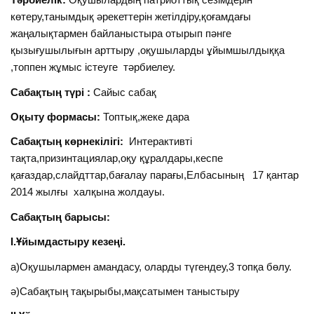
көтеру,танымдық әрекеттерін жетілдіру,қоғамдағы
жаңалықтармен байланыстыра отырып пәнге
қызығушылығын арттыру ,оқушыларды ұйымшылдыққа
,топпен жұмыс істеуге тәрбиелеу.
Сабақтың түрі :
Сайыс сабақ
Оқыту формасы:
Топтық,жеке дара
Сабақтың көрнекілігі:
Интерактивті
тақта,призинтациялар,оқу құралдары,кеспе
қағаздар,слайдттар,бағалау парағы,Елбасының 17 қантар
2014 жылғы халқына жолдауы.
Сабақтың барысы:
І.Ұйымдастыру кезеңі.
а)Оқушылармен амандасу, оларды түгендеу,3 топқа бөлу.
ә)Сабақтың тақырыбы,мақсатымен таныстыру