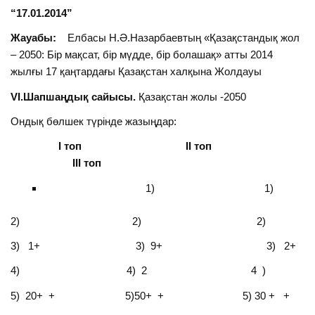
“17.01.2014”
Жауабы:
Елбасы Н.Ә.Назарбаевтың «Қазақстандық жол
– 2050: Бір мақсат, бір мүдде, бір болашақ» атты 2014
жылғы 17 қаңтардағы Қазақстан халқына Жолдауы
VІ.Шапшаңдық сайысы.
Қазақстан жолы -2050
Ондық бөлшек түрінде жазыңдар:
І топ ІІ топ
ІІІ топ
1) 1)
2) 2) 2)
3) 1+ 3) 9+ 3) 2+
4) 4) 2 4 )
5) 20+ + 5)50+ + 5) 30 + +