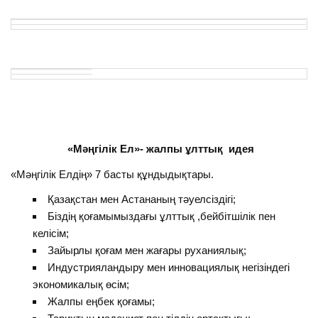
«Мәңгілік Ел»- жалпы ұлттық идея
«Мәңгілік Елдің» 7 басты құндыдықтары.
Қазақстан мен Астананың тәуелсіздігі;
Біздің қоғамымыздағы ұлттық ,бейбітшілік пен
келісім;
Зайырлы қоғам мен жағары руханиялық;
Индустрияландыру мен инновациялық негізіндегі
экономикалық өсім;
Жалпы еңбек қоғамы;