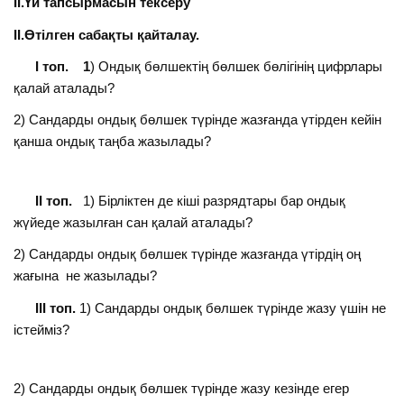
ІІ.Үй тапсырмасын тексеру
ІІ.Өтілген сабақты қайталау.
І топ.
1
) Ондық бөлшектің бөлшек бөлігінің цифрлары
қалай аталады?
2) Сандарды ондық бөлшек түрінде жазғанда үтірден кейін
қанша ондық таңба жазылады?
ІІ топ.
1) Бірліктен де кіші разрядтары бар ондық
жүйеде жазылған сан қалай аталады?
2) Сандарды ондық бөлшек түрінде жазғанда үтірдің оң
жағына не жазылады?
ІІІ топ.
1) Сандарды ондық бөлшек түрінде жазу үшін не
істейміз?
2) Сандарды ондық бөлшек түрінде жазу кезінде егер