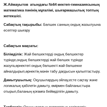
Ж.Аймауытов атындағы №64 мектеп-гимназиясының
математика пәнінің мұғалімі, шығармашылық топтың
жетекшісі.
Сабақтың тақырыбы:
Бөлшек санның ондық жазылуына
есептер шығару
Сабақтын мақсаты:
Білімділік:
Жай бөлшектерді ондық бөлшектер
түрінде,ондық бөлшектерді жай бөлшек түрінде
жазуға,өрнектегі ондық бөлшекті жай бөлшекке
айналдырып,өрнектің мәнін табу дағдысын қалыптастыру.
Дамытушылық:
Оқушылардың ойлау,есте сақтау және
логикалық қабілетін дамыту, өмірмен байланыстыра
отырып,баланың қоғамға бейімділігін дамыту.
Тәрбиелік:
Оқушылардың патриоттық сезімдерін