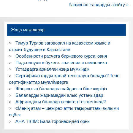
записям
Рационал сандарды азайту »
Жаңа мақалалар
Тимур Турлов заговорил на казахском языке и
строит будущее в Казахстане
Особенности расчета биржевого курса юаня
Подсолнухи в букете: значение и символика
Ұстаздарға арналған жаңа мүмкіндік
Сертификаттарды қалай тегін алуға болады? Тегін
сертификаттар мұғалімдерге
Жаңғақтың балаларға пайдасын біле жүріңіз
Балаларды жарнамадан алыс ұстаңыздар
Африкадағы балалар неліктен тез жетіледі?
«Менің атам – шежіре» атты тақырыптағы ғылыми
еңбек
АНА ТІЛІМ: Бала тәрбиесіндегі орны