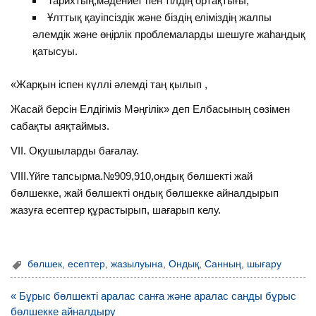
Тарихтың,мәдениет пен тілдің ортақтығы;
Ұлттық қауіпсіздік және біздің еліміздің жалпы
әлемдік және өңірлік проблемаларды шешуге жаһандық
қатысуы.
«Жарқын іспен күллі әлемді таң қылып ,
Жасай берсін Елдігіміз Мәңгілік» деп Елбасының сөзімен
сабақты аяқтаймыз.
VІІ. Оқушыларды бағалау.
VІІІ.Үйге тапсырма.№909,910,ондық бөлшекті жай
бөлшекке, жай бөлшекті ондық бөлшекке айналдырып
жазуға есептер құрастырып, шағарып келу.
бөлшек
,
есептер
,
жазылуына
,
Ондық
,
Санның
,
шығару
Навигация
« Бұрыс бөлшекті аралас санға және аралас санды бұрыс
по
бөлшекке айналдыру