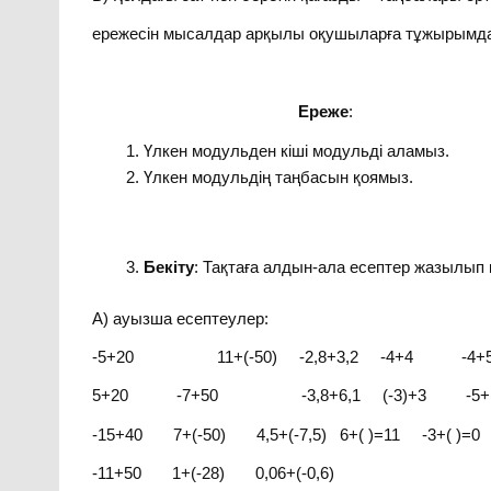
ережесін мысалдар арқылы оқушыларға тұжырымда
Ереже
:
Үлкен модульден кіші модульді аламыз.
Үлкен модульдің таңбасын қоямыз.
Бекіту
: Тақтаға алдын-ала есептер жазылып
А) ауызша есептеулер:
-5+20 11+(-50) -2,8+3,2 -4+4 -4+
5+20 -7+50 -3,8+6,1 (-3)+3 -5+( 
-15+40 7+(-50) 4,5+(-7,5) 6+( )=11 -3+( )=0
-11+50 1+(-28) 0,06+(-0,6)