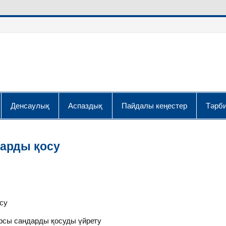
Денсаулық
Аспаздық
Пайдалы кеңестер
Тәрби
дарды қосу
су
рсы сандарды қосуды үйрету