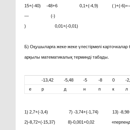
15+(-40) -48+6 0,1+(-4,9) ( )+(-6)=
— (-)
) 0,01+(-0,01)
Б) Оқушыларға жеке-жеке үлестірмелі карточкалар
арқылы математикалық терминді табады.
-13,42
-5,48
-5
-8
0
-2
е
р
д
н
п
к
л
1) 2,7+(-3,4) 7) -3,74+(-1,74) 13) -8,98+
2)-8,72+(-15,37) 8)-0,001+0,02 «перпендику