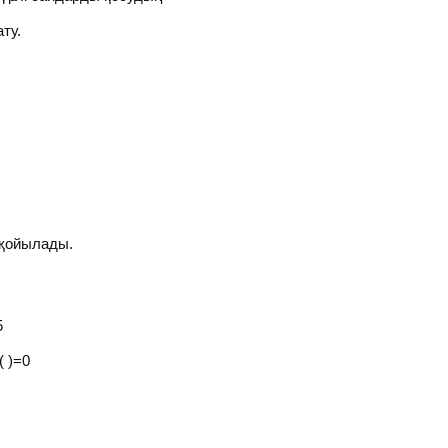
ту.
 қойылады.
5
)=0