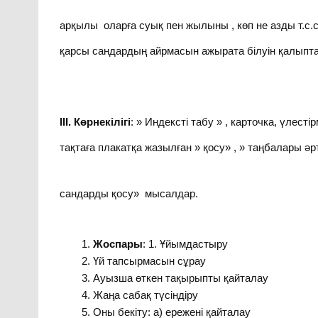
арқылы оларға суық пен жылыны , көп не азды т.с.с
қарсы сандардың айрмасын ажырата білуін қалыпта
III. Көрнекілігі
: » Индексті табу » , карточка, үлест
тақтаға плакатқа жазылған » қосу» , » таңбалары әрт
сандарды қосу» мысалдар.
Жоспары
: 1. Ұйымдастыру
Үй тапсырмасын сұрау
Ауызша өткен тақырыпты қайталау
Жаңа сабақ түсіндіру
Оны бекіту: а) ережені қайталау