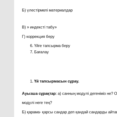
Б) үлестірмелі материалдар
В) » индексті табу»
Г) коррекция беру
Үйге тапсырма беру
Бағалау
Үй тапсырмасын сұрау.
Ауызша сұрақтар
: а) санның модулі дегеніміз не? 
модулі неге тең?
Б) қарама- қарсы сандар деп қандай сандарды айт