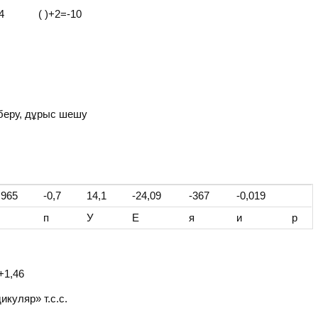
-4 ( )+2=-10
 беру, дұрыс шешу
,965
-0,7
14,1
-24,09
-367
-0,019
п
У
Е
я
и
р
1,46
ляр» т.с.с.