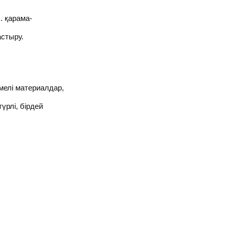
. қарама-
стыру.
ірмелі материалдар,
үрлі, бірдей