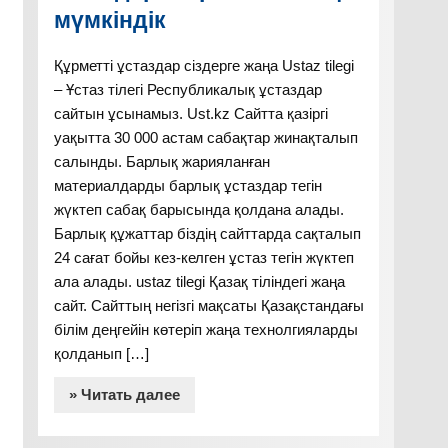
мүмкіндік
Құрметті ұстаздар сіздерге жаңа Ustaz tilegi
– Ұстаз тілегі Республикалық ұстаздар
сайтын ұсынамыз. Ust.kz Сайтта қазіргі
уақытта 30 000 астам сабақтар жинақталып
салынды. Барлық жарияланған
материалдарды барлық ұстаздар тегін
жүктеп сабақ барысында қолдана алады.
Барлық құжаттар біздің сайттарда сақталып
24 сағат бойы кез-келген ұстаз тегін жүктеп
ала алады. ustaz tilegi Қазақ тіліндегі жаңа
сайт. Сайттың негізгі мақсаты Қазақстандағы
білім деңгейін көтеріп жаңа технолгияларды
қолданып […]
» Читать далее