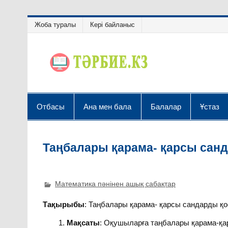
Жоба туралы
Кері байланыс
Отбасы
Ана мен бала
Балалар
Ұстаз
Таңбалары қарама- қарсы сан
Математика пәнінен ашық сабақтар
Тақырыбы
: Таңбалары қарама- қарсы сандарды қо
Мақсаты
: Оқушыларға таңбалары қарама-қа