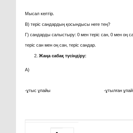
Мысал келтір.
В) теріс сандардың қосындысы неге тең?
Г) сандарды салыстыру: 0 мен теріс сан, 0 мен оң са
теріс сан мен оң сан, теріс сандар.
Жаңа сабақ түсіндіру:
А)
-ұтыс ұпайы -ұтылған ұпай
●