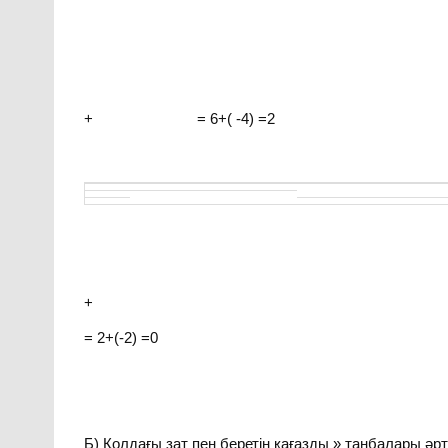
+ = 6+( -4) =2
+
= 2+(-2) =0
Б) Қолдағы зат пен беретін қағазды » таңбалары әр