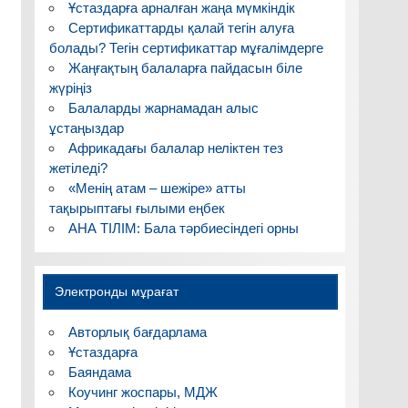
Ұстаздарға арналған жаңа мүмкіндік
Сертификаттарды қалай тегін алуға
болады? Тегін сертификаттар мұғалімдерге
Жаңғақтың балаларға пайдасын біле
жүріңіз
Балаларды жарнамадан алыс
ұстаңыздар
Африкадағы балалар неліктен тез
жетіледі?
«Менің атам – шежіре» атты
тақырыптағы ғылыми еңбек
АНА ТІЛІМ: Бала тәрбиесіндегі орны
Электронды мұрағат
Авторлық бағдарлама
Ұстаздарға
Баяндама
Коучинг жоспары, МДЖ