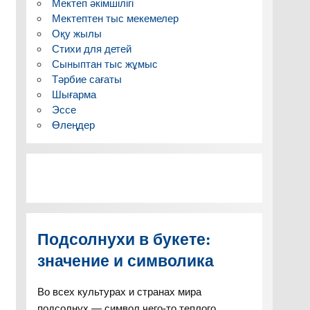
Мектеп әкімшілігі
Мектептен тыс мекемелер
Оқу жылы
Стихи для детей
Сыныптан тыс жұмыс
Тәрбие сағаты
Шығарма
Эссе
Өлеңдер
Подсолнухи в букете:
значение и символика
Во всех культурах и странах мира
подсолнух — символ чего-то теплого,