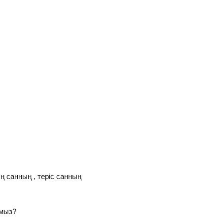
Оң санның , теріс санның
амыз?