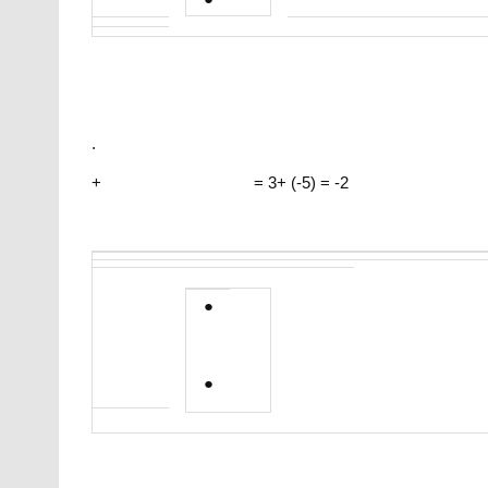
.
+ = 3+ (-5) = -2
●
●