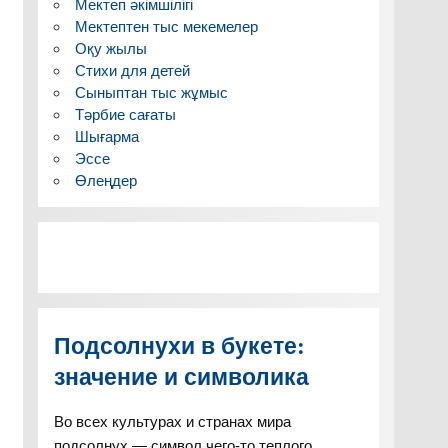
Мектеп әкімшілігі
Мектептен тыс мекемелер
Оқу жылы
Стихи для детей
Сыныптан тыс жұмыс
Тәрбие сағаты
Шығарма
Эссе
Өлеңдер
Подсолнухи в букете:
значение и символика
Во всех культурах и странах мира
подсолнух — символ чего-то теплого,