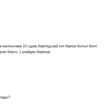
жалпылама 10 сұрақ беріледі,қай топ бірінші болып белгі
уап берсе, 1 ұпайдан беріледі
алады?