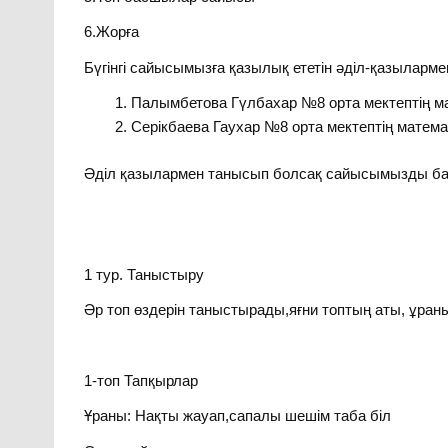
6.Жорға
Бүгінгі сайысымызға қазылық ететін әділ-қазыларм
Палымбетова Гүлбахар №8 орта мектептің мат
Серікбаева Гаухар №8 орта мектептің математ
Әділ қазылармен танысып болсақ сайысымызды ба
1 тур. Таныстыру
Әр топ өздерін таныстырады,яғни топтың аты, ұран
1-топ Тапқырлар
Ұраны: Нақты жауап,сапалы шешім таба біл