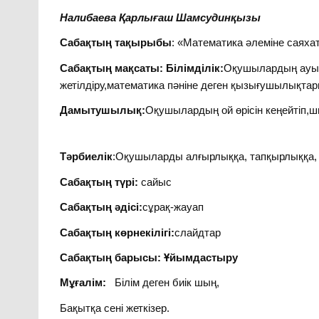
Налибаева Қарлығаш Шамсудинқызы
Сабақтың тақырыбы
: «Математика әлеміне саяха
Сабақтың мақсаты: Білімділік:
Оқушылардың ауыз
жетілдіру,математика пәніне деген қызығушылықтар
Дамытушылық:
Оқушылардың ой өрісін кеңейтіп,
Тәрбиелік
:Оқушыларды алғырлыққа, тапқырлыққа,
Сабақтың түрі:
сайыс
Сабақтың әдісі:
сұрақ-жауап
Сабақтың көрнекілігі:
слайдтар
Сабақтың барысы: Ұйымдастыру
Мұғалім:
Білім деген биік шың,
Бақытқа сені жеткізер.