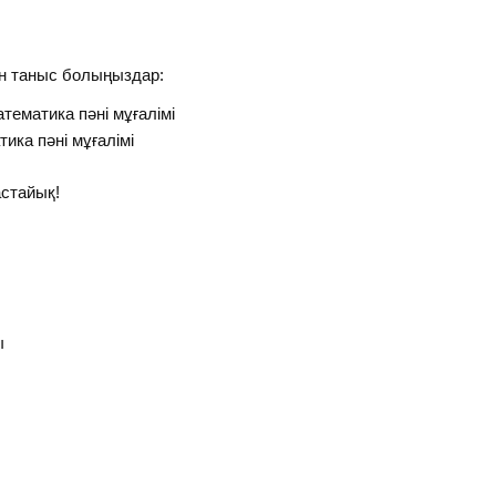
ен таныс болыңыздар:
ематика пәні мұғалімі
ика пәні мұғалімі
стайық!
ы