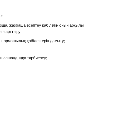
т»
ша, жазбаша есептеу қабілетін ойын арқылы
ын арттыру;
шығармашылық қабілеттерін дамыту;
 шапшаңдыққа тәрбиелеу;