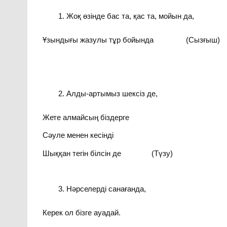
Жоқ өзінде бас та, қас та, мойын да,
Ұзындығы жазулы тұр бойында (Сызғыш)
Алды-артымыз шексіз де,
Жете алмайсың біздерге
Сәуле менен кесінді
Шыққан тегін білсін де (Түзу)
Нәрселерді санағанда,
Керек ол бізге ауадай.