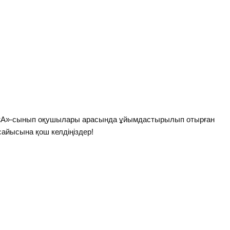
 7 «А»-сынып оқушылары арасында ұйымдастырылып отырған
сайысына қош келдіңіздер!