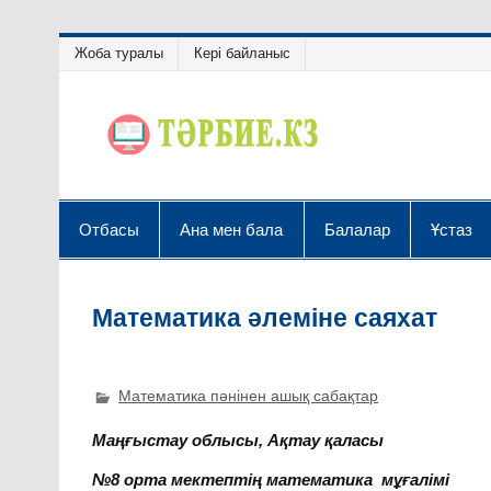
Жоба туралы
Кері байланыс
Отбасы
Ана мен бала
Балалар
Ұстаз
Математика әлеміне саяхат
Математика пәнінен ашық сабақтар
Маңғыстау облысы, Ақтау қаласы
№8 орта мектептің математика мұғалімі