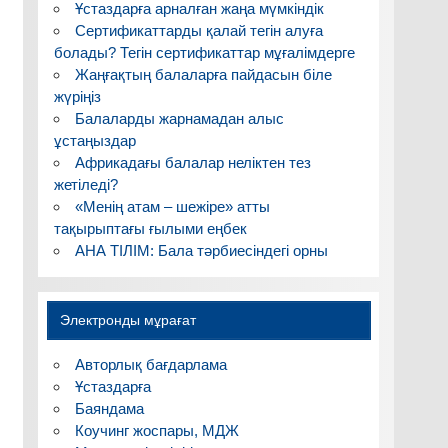
Ұстаздарға арналған жаңа мүмкіндік
Сертификаттарды қалай тегін алуға
болады? Тегін сертификаттар мұғалімдерге
Жаңғақтың балаларға пайдасын біле
жүріңіз
Балаларды жарнамадан алыс
ұстаңыздар
Африкадағы балалар неліктен тез
жетіледі?
«Менің атам – шежіре» атты
тақырыптағы ғылыми еңбек
АНА ТІЛІМ: Бала тәрбиесіндегі орны
Электронды мұрағат
Авторлық бағдарлама
Ұстаздарға
Баяндама
Коучинг жоспары, МДЖ