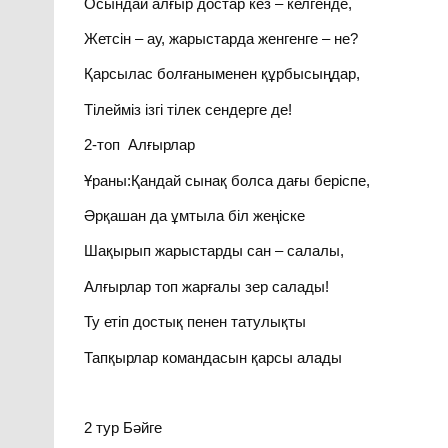
Осындай алғыр достар кез – келгенде,
Жетсін – ау, жарыстарда женгенге – не?
Қарсылас болғаныменен құрбысыңдар,
Тілейміз ізгі тілек сендерге де!
2-топ Алғырлар
Ұраны:Қандай сынақ болса дағы беріспе,
Әрқашан да ұмтыла біл жеңіске
Шақырып жарыстарды сан – салалы,
Алғырлар топ жарғалы зер салады!
Ту етіп достық пенен татулықты
Тапқырлар командасын қарсы алады
2 тур Бәйге