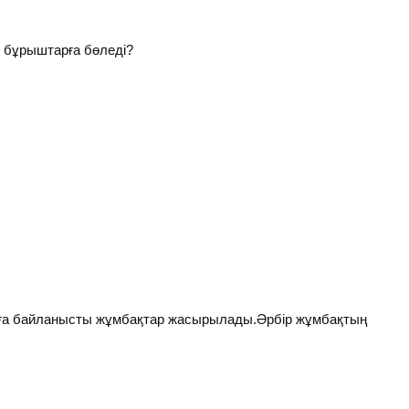
 бұрыштарға бөледі?
аға байланысты жұмбақтар жасырылады.Әрбір жұмбақтың