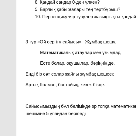
Қандай сандар 0-ден үлкен?
Барлық қабырғалары тең төртбұрыш?
Перпендикуляр түзулер жазықтықты қандай
3 тур «Ой сергіту сайысы» Жұмбақ шешу.
Математикалық атаулар мен ұғымдар,
Есте болар, оқушылар, бәріңнің де.
Енді бір сәт солар жайлы жұмбақ шешсек
Артық болмас, бастайық, кезек бізде.
Сайысымыздың бұл бөлімінде әр топқа математик
шешіміне 5 ұпайдан беріледі