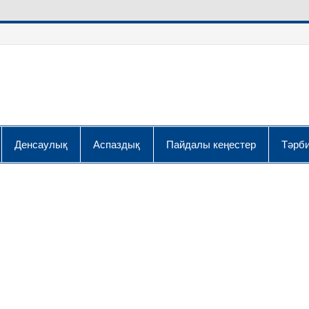
Денсаулық
Аспаздық
Пайдалы кеңестер
Тәрби