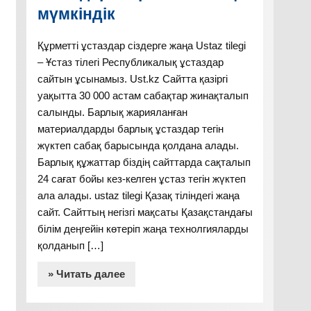
мүмкіндік
Құрметті ұстаздар сіздерге жаңа Ustaz tilegi
– Ұстаз тілегі Республикалық ұстаздар
сайтын ұсынамыз. Ust.kz Сайтта қазіргі
уақытта 30 000 астам сабақтар жинақталып
салынды. Барлық жарияланған
материалдарды барлық ұстаздар тегін
жүктеп сабақ барысында қолдана алады.
Барлық құжаттар біздің сайттарда сақталып
24 сағат бойы кез-келген ұстаз тегін жүктеп
ала алады. ustaz tilegi Қазақ тіліндегі жаңа
сайт. Сайттың негізгі мақсаты Қазақстандағы
білім деңгейін көтеріп жаңа технолгияларды
қолданып […]
» Читать далее