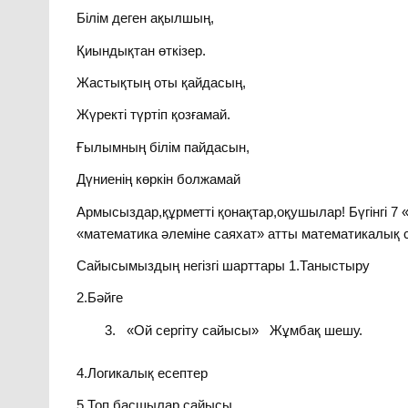
Білім деген ақылшың,
Қиындықтан өткізер.
Жастықтың оты қайдасың,
Жүректі түртіп қозғамай.
Ғылымның білім пайдасын,
Дүниенің көркін болжамай
Армысыздар,құрметті қонақтар,оқушылар! Бүгінгі
«математика әлеміне саяхат» атты математикалық 
Сайысымыздың негізгі шарттары 1.Таныстыру
2.Бәйге
«Ой сергіту сайысы» Жұмбақ шешу.
4.Логикалық есептер
5.Топ басшылар сайысы