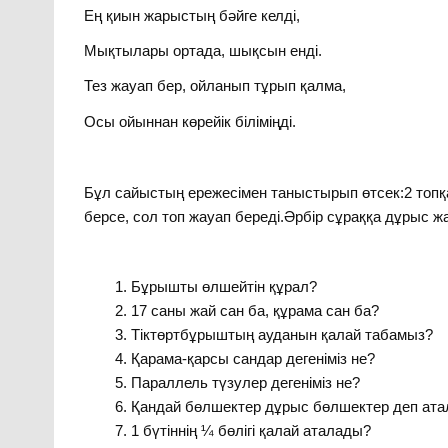
Ең қиын жарыстың бәйге келді,
Мықтылары ортада, шықсын енді.
Тез жауап бер, ойланып тұрып қалма,
Осы ойыннан көрейік біліміңді.
Бұл сайыстың ережесімен таныстырып өтсек:2 топқа 
берсе, сол топ жауап береді.Әрбір сұраққа дұрыс жа
Бұрышты өлшейтін құрал?
17 саны жай сан ба, құрама сан ба?
Тіктөртбұрыштың ауданын қалай табамыз?
Қарама-қарсы сандар дегеніміз не?
Параллель түзулер дегеніміз не?
Қандай бөлшектер дұрыс бөлшектер деп ат
1 бүтіннің ¼ бөлігі қалай аталады?