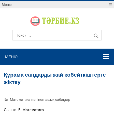
Меню
МЕНЮ
Құрама сандарды жай көбейткіштерге
жіктеу
Математика пәнінен ашық сабақтар
Сынып 5. Математика