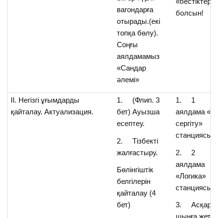
«бестіктер»
вагондарға
болсын!
отырады.(екі
топқа бөлу).
Соңғы
аялдамамыз
«Сандар
әлемі»
ІІ. Негізгі ұғымдарды
1. (Флип. 3
1. 1
қайталау. Актуализация.
бет) Ауызша
аялдама «О
есептеу.
сергіту»
станциясы.
2. Тізбекті
жалғастыру.
2. 2
аялдама
Бөлінгіштік
«Логика»
белгілерін
станциясы
қайталау (4
бет)
3. Асқар
шыңға жету