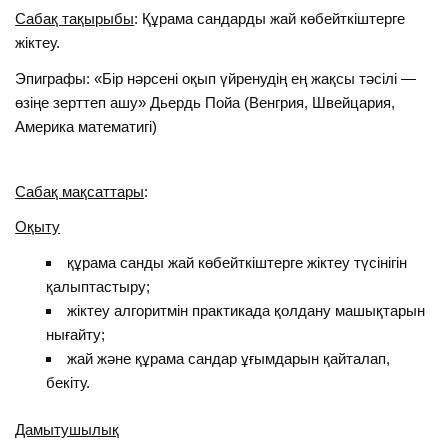
Сабақ тақырыбы
: Құрама сандарды жай көбейткіштерге
жіктеу.
Эпиграфы: «Бір нәрсені оқып үйренудің ең жақсы тәсілі —
өзіңе зерттеп ашу» Дьердь Пойа (Венгрия, Швейцария,
Америка математигі)
Сабақ мақсаттары
:
Оқыту
құрама санды жай көбейткіштерге жіктеу түсінігін
қалыптастыру;
жіктеу алгоритмін практикада қолдану машықтарын
нығайту;
жай және құрама сандар ұғымдарын қайталап,
бекіту.
Дамытушылық