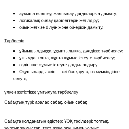
ауызша есептеу, жалпылау дағдыларын дамыту;
логикалық ойлау қабілеттерін жетілдіру;
ойын жеткізе білуін және ой-өрісін дамыту.
Тәрбиелік
ұйымшылдыққа, ұқыптылыққа, дәлдікке тәрбиелеу;
ұжымда, топта, жұпта жұмыс істеуге тәрбиелеу;
өздігінше жұмыс істеуге дағдыландыру
Оқушыларды өзін — өзі басқаруға, өз мүмкіндігіне
сенуге,
үлкен жетістікке ұмтылуға тәрбиелеу
Сабақтың түрі
: аралас сабақ, ойын сабақ
Сабақта қолданатын әдістер
: ҰОҚ тәсілдері: топтық,
жұптық жұмыстар, тест, жеке оқушымен жүмыс