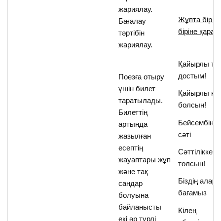
жариялау.
Жұпта бір 
Бағалау
біріне қарап
:
тәртібін
жариялау.
Қайырлы таң
достым!
Поезға отыру
үшін билет
Қайырлы кү
таратылады.
болсын!
Билеттің
Бейсембінің
артында
сәті
жазылған
есептің
Сәттілікке
жауаптары жұп
толсын!
және тақ
Біздің алар
сандар
бағамыз
болуына
байланысты
Кілең
екі әр түрлі