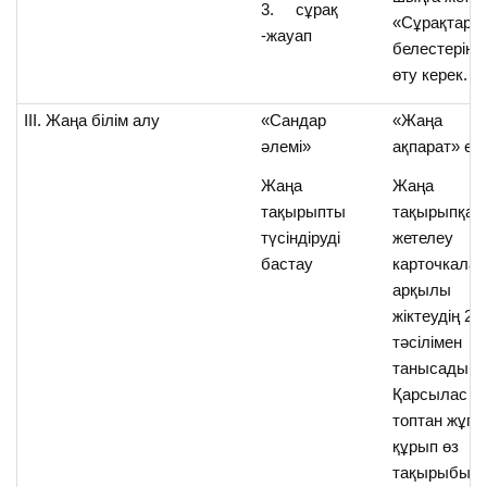
3. сұрақ
«Сұрақтар»
-жауап
белестеріне
өту керек.
ІІІ. Жаңа білім алу
«Сандар
«Жаңа
әлемі»
ақпарат» елі
Жаңа
Жаңа
тақырыпты
тақырыпқа
түсіндіруді
жетелеу
бастау
карточкалар
арқылы
жіктеудің 2
тәсілімен
танысады.
Қарсылас
топтан жұп
құрып өз
тақырыбын