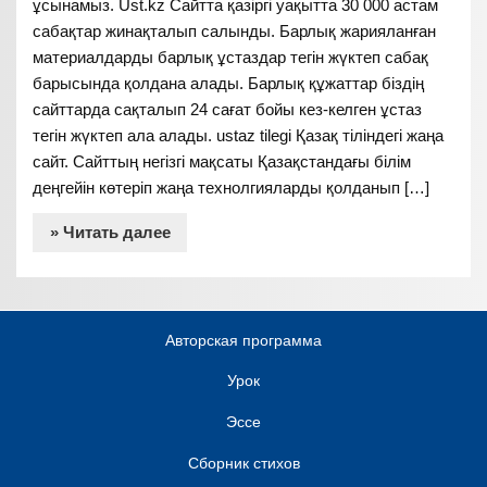
ұсынамыз. Ust.kz Сайтта қазіргі уақытта 30 000 астам
сабақтар жинақталып салынды. Барлық жарияланған
материалдарды барлық ұстаздар тегін жүктеп сабақ
барысында қолдана алады. Барлық құжаттар біздің
сайттарда сақталып 24 сағат бойы кез-келген ұстаз
тегін жүктеп ала алады. ustaz tilegi Қазақ тіліндегі жаңа
сайт. Сайттың негізгі мақсаты Қазақстандағы білім
деңгейін көтеріп жаңа технолгияларды қолданып […]
» Читать далее
Авторская программа
Урок
Эссе
Сборник стихов