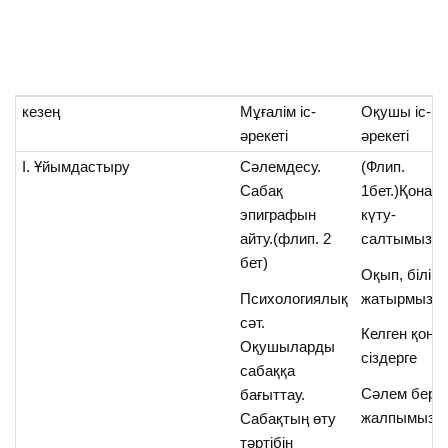
кезең
Мұғалім іс-
Оқушы іс-
әрекеті
әрекеті
І. Ұйымдастыру
Сәлемдесу.
(Флип.
Сабақ
1бет.)Қонақ
эпиграфын
күту-
айту.(флип. 2
салтымыз
бет)
Оқып, біліп
Психологиялық
жатырмыз
сәт.
Келген қона
Оқушыларды
сіздерге
сабаққа
Сәлем берді
бағыттау.
жалпымыз!
Сабақтың өту
тәртібін