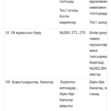
толтыру.
мұғалімнің
көмегімен
Тест өткізу.
толтырады.
Кілтін
жариялау.
Тест шешу.
VI. Үй жұмысын беру
№269, 271, 275
Білім деңгей
төмен
оқушыларға
жеке
тапсырмала
беріледі.
№263,264
аяқтау
VII. Қорытындылау, бағалау
Берілген
Бірін-бірі
жетондар ,
бағалау, жет
бірін-бірі
санау.
бағалау
арқылы