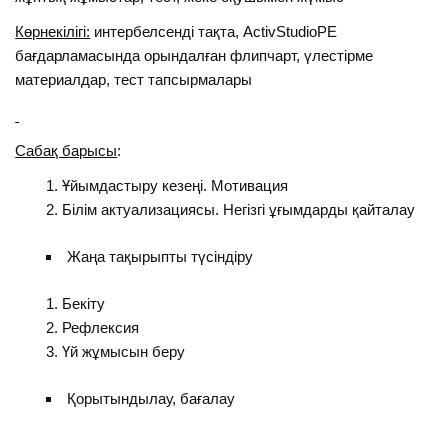
Көрнекілігі:
интербелсенді тақта, ActivStudioPE
бағдарламасында орындалған флипчарт, үлестірме
материалдар, тест тапсырмалары
Сабақ барысы
:
Ұйымдастыру кезеңі. Мотивация
Білім актуализациясы. Негізгі ұғымдарды қайталау
Жаңа тақырыпты түсіндіру
Бекіту
Рефлексия
Үй жұмысын беру
Қорытындылау, бағалау