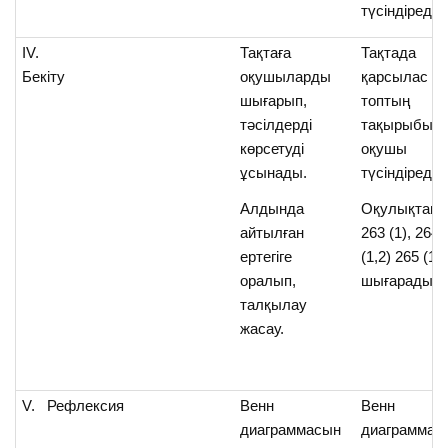
түсіндіреді.
IV.
Тақтаға
Тақтада
Бекіту
оқушыларды
қарсылас
шығарып,
топтың
тәсілдерді
тақырыбын 
көрсетуді
оқушы
ұсынады.
түсіндіреді.
Алдында
Оқулықтан
айтылған
263 (1), 264
ертегіге
(1,2) 265 (1)
оралып,
шығарады
талқылау
жасау.
V. Рефлексия
Венн
Венн
диаграммасын
диаграммас