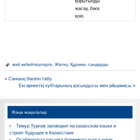
қорытынды
жасау, баға
қою.
жай көбейткіштерге
,
Жіктеу
,
Құрама
,
сандарды
Навигация
« Санның бөлігін табу
по
Екі өрнектің кубтарының қосындысы мен айырмасы »
записям
Жаңа мақалалар
Тимур Турлов заговорил на казахском языке и
строит будущее в Казахстане
Особенности расчета биржевого курса юаня