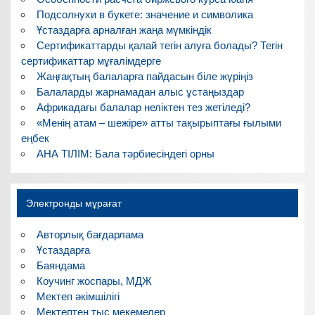
Подсолнухи в букете: значение и символика
Ұстаздарға арналған жаңа мүмкіндік
Сертификаттарды қалай тегін алуға болады? Тегін
сертификаттар мұғалімдерге
Жаңғақтың балаларға пайдасын біле жүріңіз
Балаларды жарнамадан алыс ұстаңыздар
Африкадағы балалар неліктен тез жетіледі?
«Менің атам – шежіре» атты тақырыптағы ғылыми
еңбек
АНА ТІЛІМ: Бала тәрбиесіндегі орны
Электронды мұрағат
Авторлық бағдарлама
Ұстаздарға
Баяндама
Коучинг жоспары, МДЖ
Мектеп әкімшілігі
Мектептен тыс мекемелер