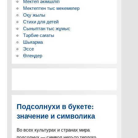
Мектеп әкімшілігі
Мектептен тыс мекемелер
Оқу жылы
Стихи для детей
Сыныптан тыс жұмыс
Тәрбие сағаты
Шығарма
Эссе
Өлеңдер
Подсолнухи в букете:
значение и символика
Во всех культурах и странах мира
подсолнух — символ чего-то теплого,