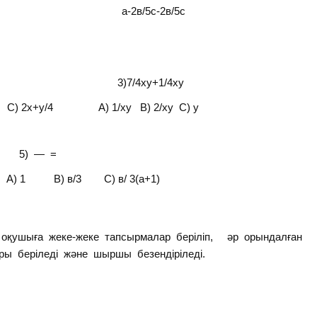
в+а/в а-2в/5с-2в/5с
/4 3)7/4ху+1/4ху
) 2х+у/4 А) 1/ху В) 2/ху С) у
— =
1 В) в/3 С) в/ 3(а+1)
 оқушыға жеке-жеке тапсырмалар беріліп, әр орындалған
 беріледі және шыршы безендіріледі.