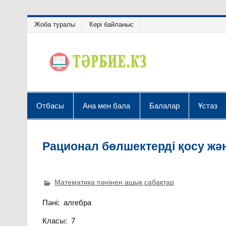
Жоба туралы
Кері байланыс
Отбасы
Ана мен бала
Балалар
Ұстаз
Рационал бөлшектерді қосу жә
Математика пәнінен ашық сабақтар
Пәні: алгебра
Класы: 7