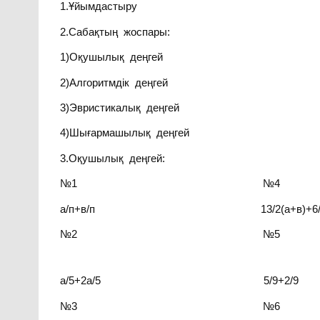
1.Ұйымдастыру
2.Сабақтың жоспары:
1)Оқушылық деңгей
2)Алгоритмдік деңгей
3)Эвристикалық деңгей
4)Шығармашылық деңгей
3.Оқушылық деңгей:
№1 №4
а/п+в/п 13/2(а+в)+6/2(а
№2 №5
а/5+2а/5 5/9+2/9
№3 №6