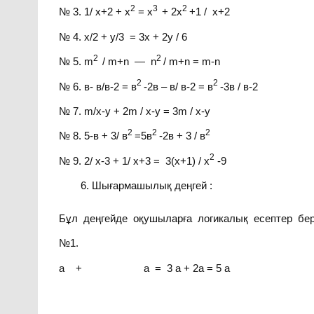
2
3
2
№ 3. 1/ х+2 + х
= х
+ 2х
+1 / х+2
№ 4. х/2 + у/3 = 3х + 2у / 6
2
2
№ 5. m
/ m+n — n
/ m+n = m-n
2
2
№ 6. в- в/в-2 = в
-2в – в/ в-2 = в
-3в / в-2
№ 7. m/x-y + 2m / x-y = 3m / х-у
2
2
2
№ 8. 5-в + 3/ в
=5в
-2в + 3 / в
2
№ 9. 2/ х-3 + 1/ х+3 = 3(х+1) / х
-9
Шығармашылық деңгей :
Бұл деңгейде оқушыларға логикалық есептер бері
№1.
а + а = 3 а + 2а = 5 а