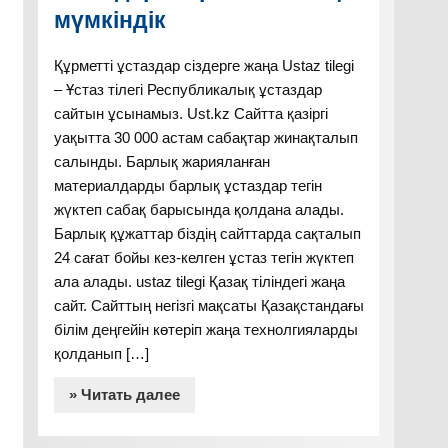
мүмкіндік
Құрметті ұстаздар сіздерге жаңа Ustaz tilegi
– Ұстаз тілегі Республикалық ұстаздар
сайтын ұсынамыз. Ust.kz Сайтта қазіргі
уақытта 30 000 астам сабақтар жинақталып
салынды. Барлық жарияланған
материалдарды барлық ұстаздар тегін
жүктеп сабақ барысында қолдана алады.
Барлық құжаттар біздің сайттарда сақталып
24 сағат бойы кез-келген ұстаз тегін жүктеп
ала алады. ustaz tilegi Қазақ тіліндегі жаңа
сайт. Сайттың негізгі мақсаты Қазақстандағы
білім деңгейін көтеріп жаңа технолгияларды
қолданып […]
» Читать далее