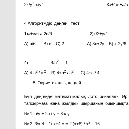
2
2
2х/у
-х/у
3а+1/
4.Алгоритмдік деңгей: тест
1)а+в/6-а-2в/6 2)х/2+у
А) в/6 В) в С) 2 А) 3х+2у В) х-2у/6 С
2
4) 4/а
— 1 5) 
2
2
2
2
А) 4-а
/ а
В) 4+а
/ а
С) 4+а / 4 А) 
Эвристикалық деңгей .
Бұл деңгейде математикалық лото ойналады. Әр
тапсырмаға жаңа жылдық шыршаның ойыншықтары
№ 1. а/у + 2а / у = 3а/ у
2
№ 2. 3/х-4 – 1/ х+4 = = 2(х+8) / х
– 16