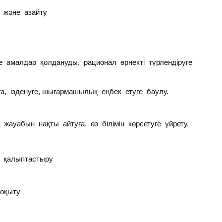
 және азайту
ге амалдар қолдануды, рационал өрнекті түрлендіруге
а, ізденуге, шығармашылық еңбек етуге баулу.
уабын нақты айтуға, өз білімін көрсетуге үйрету.
е қалыптастыру
 оқыту