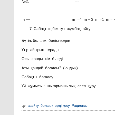
№2. ==
m — m =4 m – 3 m =1 m = — 1
Сабақтың бекіту : жұмбақ айту
Бүтін, бөлшек бөліктерден
Үтір айырып тұрады
Осы санды кім біледі
Аты қандай болдаы? ( ондық)
Сабақты бағалау.
Үй жұмысы : шығармашылық есеп құру.
азайту
,
бөлшектерді қосу
,
Рационал