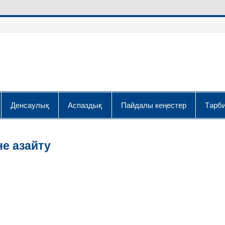
Денсаулық
Аспаздық
Пайдалы кеңестер
Тәрби
не азайту