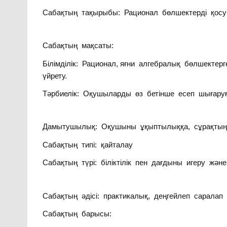
Сабақтың тақырыбы: Рационал бөлшектерді қосу
Сабақтың мақсаты:
Білімділік: Рационал, яғни алгебралық бөлшектер
үйрету.
Тәрбиелік: Оқушыларды өз бетінше есеп шығаруғ
Дамытушылық: Оқушыны ұқыптылыққа, сұрақтың жа
Сабақтың типі: қайталау
Сабақтың түрі: біліктілік пен дағдыны игеру жән
Сабақтың әдісі: практикалық, деңгейлеп саралап
Сабақтың барысы: