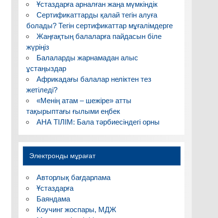
Ұстаздарға арналған жаңа мүмкіндік
Сертификаттарды қалай тегін алуға
болады? Тегін сертификаттар мұғалімдерге
Жаңғақтың балаларға пайдасын біле
жүріңіз
Балаларды жарнамадан алыс
ұстаңыздар
Африкадағы балалар неліктен тез
жетіледі?
«Менің атам – шежіре» атты
тақырыптағы ғылыми еңбек
АНА ТІЛІМ: Бала тәрбиесіндегі орны
Электронды мұрағат
Авторлық бағдарлама
Ұстаздарға
Баяндама
Коучинг жоспары, МДЖ