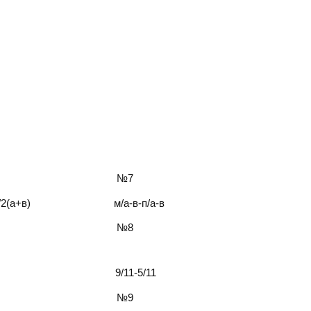
 №7
+в) м/а-в-п/а-в
 №8
 9/11-5/11
 №9