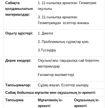
Сабақта
1. 11-сыныпқа арналған Геометрия
қолданылатын
оқулығы
материалдар:
3. 11-сыныпқа арналған
Геометриядан есептер жинағы
Оқыту әдістері:
1. Диалог
2. Проблемалық сұрақтар қою.
3.Түсіндіру
Дерек көздері:
Оқулықтағы тақырыпқа сай берілген
материалдар
Ғаламтор мәліметтері
Тапсырмалар:
Сұрақ-жауап, Есептер шығару.
Сабақ бойынша мұғалім мен оқушының іс-әрекеті:
Тапсырма
Мұғалімнің іс-
Оқушының іс-
әрекеті
әрекеті