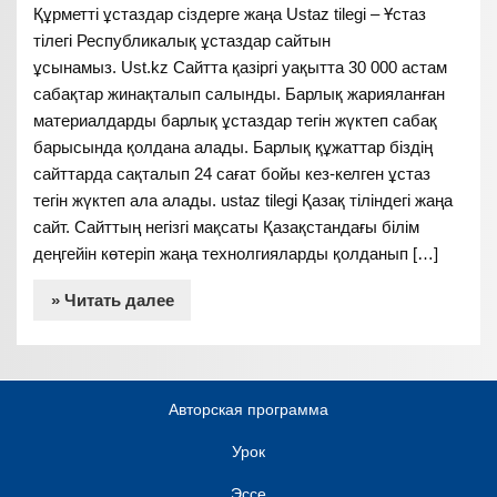
Құрметті ұстаздар сіздерге жаңа Ustaz tilegi – Ұстаз
тілегі Республикалық ұстаздар сайтын
ұсынамыз. Ust.kz Сайтта қазіргі уақытта 30 000 астам
сабақтар жинақталып салынды. Барлық жарияланған
материалдарды барлық ұстаздар тегін жүктеп сабақ
барысында қолдана алады. Барлық құжаттар біздің
сайттарда сақталып 24 сағат бойы кез-келген ұстаз
тегін жүктеп ала алады. ustaz tilegi Қазақ тіліндегі жаңа
сайт. Сайттың негізгі мақсаты Қазақстандағы білім
деңгейін көтеріп жаңа технолгияларды қолданып […]
» Читать далее
Авторская программа
Урок
Эссе