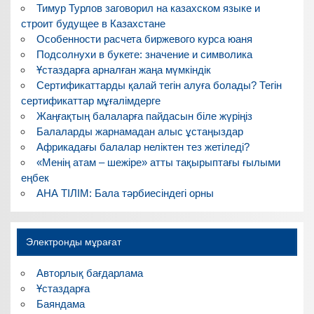
Тимур Турлов заговорил на казахском языке и
строит будущее в Казахстане
Особенности расчета биржевого курса юаня
Подсолнухи в букете: значение и символика
Ұстаздарға арналған жаңа мүмкіндік
Сертификаттарды қалай тегін алуға болады? Тегін
сертификаттар мұғалімдерге
Жаңғақтың балаларға пайдасын біле жүріңіз
Балаларды жарнамадан алыс ұстаңыздар
Африкадағы балалар неліктен тез жетіледі?
«Менің атам – шежіре» атты тақырыптағы ғылыми
еңбек
АНА ТІЛІМ: Бала тәрбиесіндегі орны
Электронды мұрағат
Авторлық бағдарлама
Ұстаздарға
Баяндама