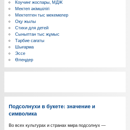
Коучинг жоспары, МДЖ
Мектеп әкімшілігі
Мектептен тыс мекемелер
Оқу жылы
Стихи для детей
Сыныптан тыс жұмыс
Тәрбие сағаты
Шығарма
Эссе
Өлеңдер
Подсолнухи в букете: значение и
символика
Во всех культурах и странах мира подсолнух —