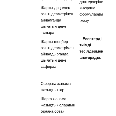
дәптерлеріне
Жарты дөңгелек
қысқаша
өзінің деаметрінен
формуларды
айналғанда
жазу.
шығатын дене
–«шар»
Есептерді
Жарты шеңбер
тиімді
өзінің деаметрімен
тәсілдермен
айналдырғанда
шығарады.
шығатын дене
«сфера»
Сфераға жанама
жазықтықтар
Шарға жанама
жазықтық олардың
бірғана ортақ