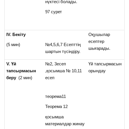
нүктесі болады.
97 сурет
ІV. Бекіту
Оқушылар
есептер
(5 мин)
№4,5,6,7 Есепттің
шығарады.
шартын түсіндіру.
V. Үй
№2, 3есеп
Үй тапсырмасын
тапсырмасын
,қосымша № 10,11
орындау
беру
(2 мин)
есеп
теорема11
Теорема 12
қосымша
материалдар жинау