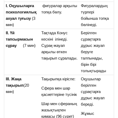
І. Оқушыларға
фигуралар арқылы
Фигуралардың
психологиялық
топқа бөлу.
түрлері
ахуал туғызу
(3
бойынша топқа
мин)
бөлінеді.
ІІ. Үй
Тақтада Конус
Берілген
тапсырмасын
кескіні ілінеді.
сұрақтарға
сұрау
(7 мин)
Сұрақ-жауап
дұрыс жауап
арқылы өткен
беруге
тақырып сұралады.
талпынады,
бірін бірі
толықтырады
ІІІ. Жаңа
Тақырыпқа кіріспе:
Оқушылар
тақырып
(20
берілген
Сфера мен шар
мин)
сұрақтарға
қасиеттеріне түсінік
дұрыс жауап
Шар мен сфераның
береді.
жазықтықпен
Жұмыс
қимасы (96 сурет)