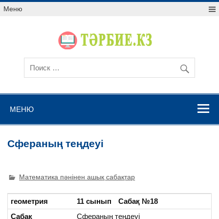
Меню
МЕНЮ
Сфераның теңдеуі
Математика пәнінен ашық сабақтар
геометрия
11 сынып
Сабақ №18
Сабақ
Сфераның теңдеуі