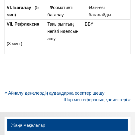
VI. Бағалау
(5
Формативті
Өзін-өзі
мин)
бағалау
бағалайды
VII. Рефлексия
Тақырыптың
ББҮ
негізгі идеясын
ашу
(3 мин )
Навигация
« Айналу денелердің аудандарна есептер шешу
по
Шар мен сфераның қасиеттері »
записям
Жаңа мақалалар