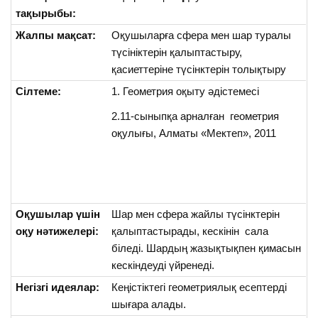
тақырыбы:
Жалпы мақсат:
Оқушыларға сфера мен шар туралы
түсініктерін қалыптастыру,
қасиеттеріне түсінктерін толықтыру
Сілтеме:
1. Геометрия оқыту әдістемесі
2.11-сыныпқа арналған геометрия
оқулығы, Алматы «Мектеп», 2011
Оқушылар үшін
Шар мен сфера жайлы түсінктерін
оқу нәтижелері:
қалыптастырады, кескінін сала
біледі. Шардың жазықтықпен қимасын
кескіндеуді үйренеді.
Негізгі идеялар:
Кеңістіктегі геометриялық есептерді
шығара алады.