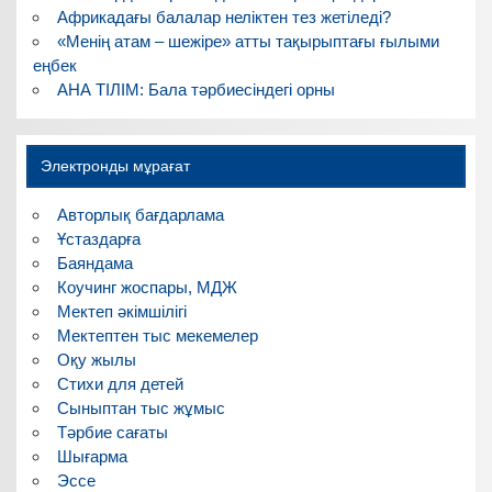
Африкадағы балалар неліктен тез жетіледі?
«Менің атам – шежіре» атты тақырыптағы ғылыми
еңбек
АНА ТІЛІМ: Бала тәрбиесіндегі орны
Электронды мұрағат
Авторлық бағдарлама
Ұстаздарға
Баяндама
Коучинг жоспары, МДЖ
Мектеп әкімшілігі
Мектептен тыс мекемелер
Оқу жылы
Стихи для детей
Сыныптан тыс жұмыс
Тәрбие сағаты
Шығарма
Эссе