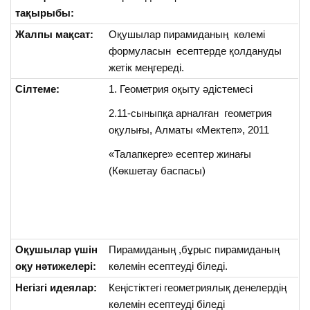
тақырыбы:
Жалпы мақсат:
Оқушылар пирамиданың көлемі
формуласын есептерде қолдануды
жетік меңгереді.
Сілтеме:
1. Геометрия оқыту әдістемесі
2.11-сыныпқа арналған геометрия
оқулығы, Алматы «Мектеп», 2011
«Талапкерге» есептер жинағы
(Көкшетау баспасы)
Оқушылар үшін
Пирамиданың ,бұрыс пирамиданың
оқу нәтижелері:
көлемін есептеуді біледі.
Негізгі идеялар:
Кеңістіктегі геометриялық денелердің
көлемін есептеуді біледі