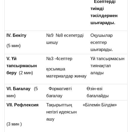
Есептерді
тиімді
тәсілдермен
шығарады.
ІV. Бекіту
№9 №8 есепетрді
Оқушылар
шешу
есептер
(5 мин)
шығарады.
V. Үй
№3 -4септер
Үй тапсырмасын
тапсырмасын
тиянақтап
қосымша
беру
(2 мин)
алады
материалдар жинау
VI. Бағалау
(5
Формативті
Өзін-өзі
мин)
бағалау
бағалайды
VII. Рефлексия
Тақырыптың
«Білемін Білдім»
негізгі идеясын
ашу
(3 мин )