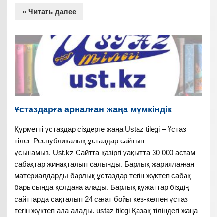
» Читать далее
Ұстаздарға арналған жаңа мүмкіндік
Құрметті ұстаздар сіздерге жаңа Ustaz tilegi – Ұстаз
тілегі Республикалық ұстаздар сайтын
ұсынамыз. Ust.kz Сайтта қазіргі уақытта 30 000 астам
сабақтар жинақталып салынды. Барлық жарияланған
материалдарды барлық ұстаздар тегін жүктеп сабақ
барысында қолдана алады. Барлық құжаттар біздің
сайттарда сақталып 24 сағат бойы кез-келген ұстаз
тегін жүктеп ала алады. ustaz tilegi Қазақ тіліндегі жаңа