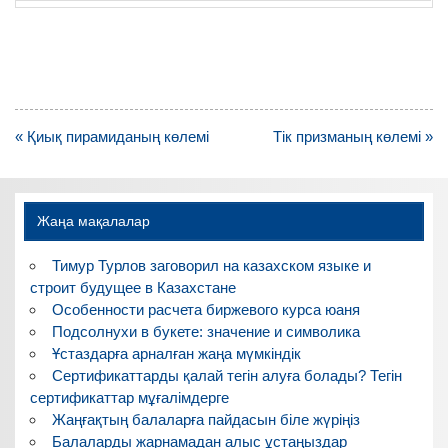
Навигация
« Қиық пирамиданың көлемі
Тік призманың көлемі »
по
записям
Жаңа мақалалар
Тимур Турлов заговорил на казахском языке и
строит будущее в Казахстане
Особенности расчета биржевого курса юаня
Подсолнухи в букете: значение и символика
Ұстаздарға арналған жаңа мүмкіндік
Сертификаттарды қалай тегін алуға болады? Тегін
сертификаттар мұғалімдерге
Жаңғақтың балаларға пайдасын біле жүріңіз
Балаларды жарнамадан алыс ұстаңыздар