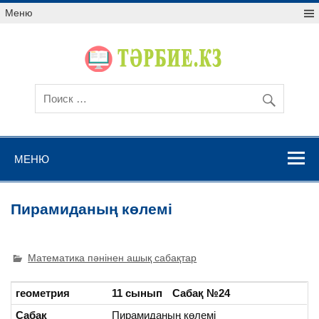
Меню
МЕНЮ
Пирамиданың көлемі
Математика пәнінен ашық сабақтар
геометрия
11 сынып
Сабақ №24
Сабақ
Пирамиданың көлемі