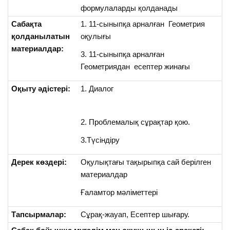
формулаларды қолданады
Сабақта
1. 11-сыныпқа арналған Геометрия
қолданылатын
оқулығы
материалдар:
3. 11-сыныпқа арналған
Геометриядан есептер жинағы
Оқыту әдістері:
1. Диалог
2. Проблемалық сұрақтар қою.
3.Түсіндіру
Дерек көздері:
Оқулықтағы тақырыпқа сай берілген
материалдар
Ғаламтор мәліметтері
Тапсырмалар:
Сұрақ-жауап, Есептер шығару.