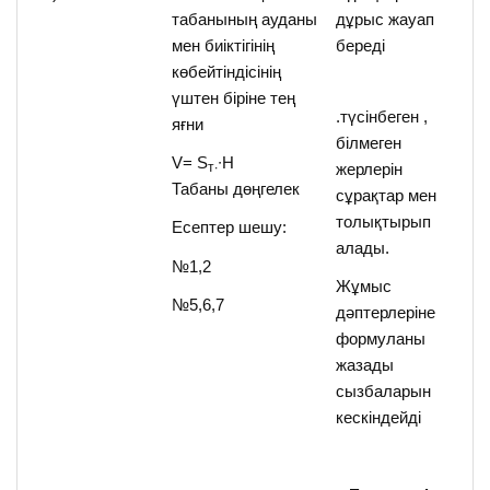
табанының ауданы
дұрыс жауап
мен биіктігінің
береді
көбейтіндісінің
үштен біріне тең
.түсінбеген ,
яғни
білмеген
V= S
∙Н
жерлерін
т
∙
Табаны дөңгелек
сұрақтар мен
толықтырып
Есептер шешу:
алады.
№1,2
Жұмыс
№5,6,7
дәптерлеріне
формуланы
жазады
сызбаларын
кескіндейді