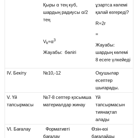
Қыры α тең куб,
ұзартса көлемі
шардың радиусы α/2
қалай өзгереді?
тең
R=2r
=
3
V
=α
k
Жауабы:
Жауабы: бөлігі
шардың көлемі
8 есеге үлкейеді
ІV. Бекіту
№10,-12
Оқушылар
есептер
шығарады.
V. Үй
№7-8 септер қосымша
Үй
тапсырмасы
материалдар жинау
тапсырмасын
тиянақтап
алады
VI. Бағалау
Формативті
Өзін-өзі
бағалау
бағалайды