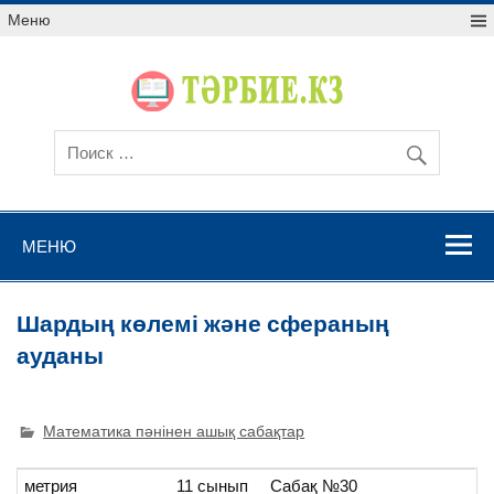
Меню
МЕНЮ
Шардың көлемі және сфераның
ауданы
Математика пәнінен ашық сабақтар
метрия
11 сынып
Сабақ №30