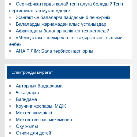
Сертификаттарды қалай тегін алуға болады? Тегін
сертификаттар мұғалімдерге
Жаңғақтың балаларға пайдасын біле жүріңіз
Балаларды жарнамадан алыс ұстаңыздар
Африкадағы балалар неліктен тез жетіледі?
«Менің атам – шежіре» атты тақырыптағы ғылыми
еңбек
АНА ТІЛІМ: Бала тәрбиесіндегі орны
Электронды мұрағат
Авторлық бағдарлама
Ұстаздарға
Баяндама
Коучинг жоспары, МДЖ
Мектеп әкімшілігі
Мектептен тыс мекемелер
Оқу жылы
Стихи для детей