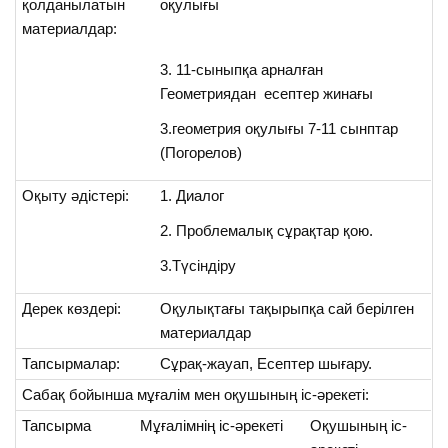
қолданылатын
оқулығы
материалдар:
3. 11-сыныпқа арналған
Геометриядан есептер жинағы
3.геометрия оқулығы 7-11 сынптар
(Погорелов)
Оқыту әдістері:
1. Диалог
2. Проблемалық сұрақтар қою.
3.Түсіндіру
Дерек көздері:
Оқулықтағы тақырыпқа сай берілген
материалдар
Тапсырмалар:
Сұрақ-жауап, Есептер шығару.
Сабақ бойынша мұғалім мен оқушының іс-әрекеті:
Тапсырма
Мұғалімнің іс-әрекеті
Оқушының іс-