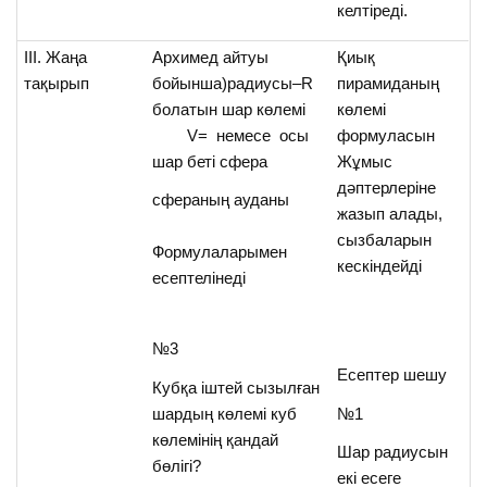
келтіреді.
ІІІ. Жаңа
Архимед айтуы
Қиық
тақырып
бойынша)радиусы–R
пирамиданың
болатын шар көлемі
көлемі
V= немесе осы
формуласын
шар беті сфера
Жұмыс
дәптерлеріне
сфераның ауданы
жазып алады,
сызбаларын
Формулаларымен
кескіндейді
есептелінеді
№3
Есептер шешу
Кубқа іштей сызылған
шардың көлемі куб
№1
көлемінің қандай
Шар радиусын
бөлігі?
екі есеге