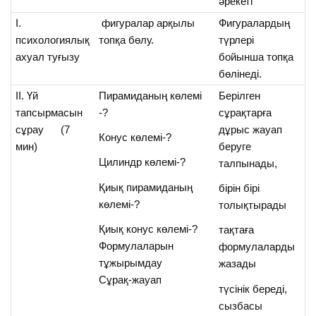
әрекеті
І.
фигуралар арқылы
Фигуралардың
психологиялық
топқа бөлу.
түрлері
ахуал туғызу
бойынша топқа
бөлінеді.
ІІ. Үй
Пирамиданың көлемі
Берілген
тапсырмасын
-?
сұрақтарға
сұрау (7
дұрыс жауап
Конус көлемі-?
мин)
беруге
Цилиндр көлемі-?
талпынады,
Қиық пирамиданың
бірін бірі
көлемі-?
толықтырады
Қиық конус көлемі-?
тақтаға
Формулаларын
формулаларды
тұжырымдау
жазады
Сұрақ-жауап
түсінік береді,
сызбасы