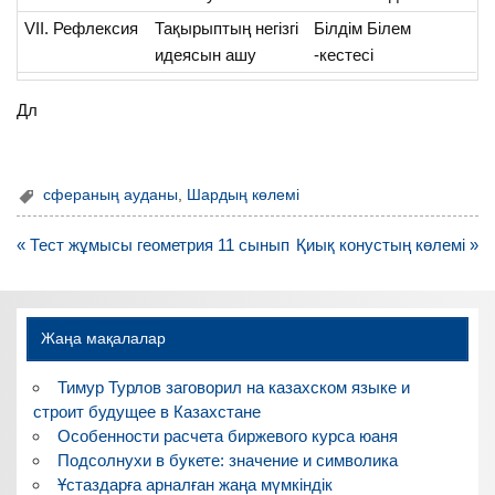
VII. Рефлексия
Тақырыптың негізгі
Білдім Білем
идеясын ашу
-кестесі
Дл
сфераның ауданы
,
Шардың көлемі
Навигация
« Тест жұмысы геометрия 11 сынып
Қиық конустың көлемі »
по
записям
Жаңа мақалалар
Тимур Турлов заговорил на казахском языке и
строит будущее в Казахстане
Особенности расчета биржевого курса юаня
Подсолнухи в букете: значение и символика
Ұстаздарға арналған жаңа мүмкіндік