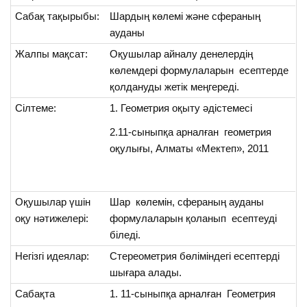
Сабақ тақырыбы:
Шардың көлемі және сфераның
ауданы
Жалпы мақсат:
Оқушылар айналу денелердің
көлемдері формулаларын есептерде
қолдануды жетік меңгереді.
Сілтеме:
1. Геометрия оқыту әдістемесі
2.11-сыныпқа арналған геометрия
оқулығы, Алматы «Мектеп», 2011
Оқушылар үшін
Шар көлемін, сфераның ауданы
оқу нәтижелері:
формулаларын қоланып есептеуді
біледі.
Негізгі идеялар:
Стереометрия бөліміндегі есептерді
шығара алады.
Сабақта
1. 11-сыныпқа арналған Геометрия