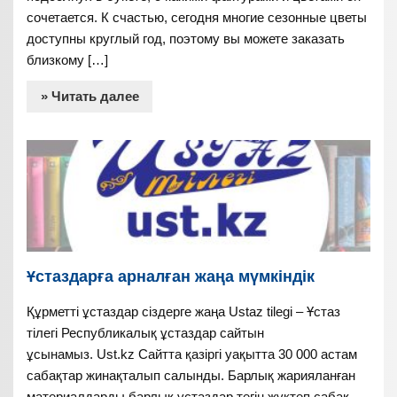
сочетается. К счастью, сегодня многие сезонные цветы
доступны круглый год, поэтому вы можете заказать
близкому […]
» Читать далее
Ұстаздарға арналған жаңа мүмкіндік
Құрметті ұстаздар сіздерге жаңа Ustaz tilegi – Ұстаз
тілегі Республикалық ұстаздар сайтын
ұсынамыз. Ust.kz Сайтта қазіргі уақытта 30 000 астам
сабақтар жинақталып салынды. Барлық жарияланған
материалдарды барлық ұстаздар тегін жүктеп сабақ