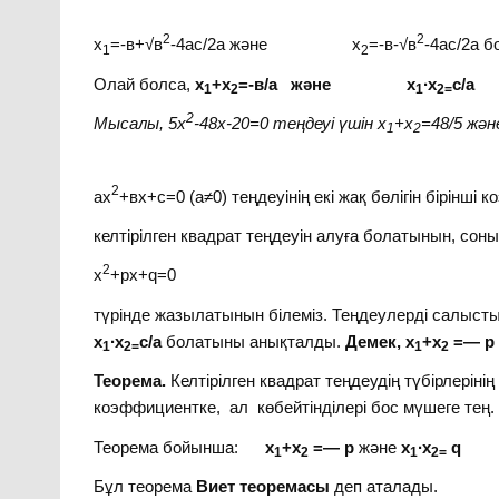
2
2
х
=-в+√в
-4ас/2а және х
=-в-√в
-4ас/2а б
1
2
Олай болса,
х
+х
=-в/а және х
∙х
с/а
1
2
1
2=
2
Мысалы, 5х
-48х-20=0 теңдеуі үшін х
+х
=48/5 жән
1
2
2
ах
+вх+с=0 (а≠0) теңдеуінің екі жақ бөлігін бірінші 
келтірілген квадрат теңдеуін алуға болатынын, соны
2
х
+px+q=0
түрінде жазылатынын білеміз. Теңдеулерді сал
х
∙х
с/а
болатыны анықталды.
Демек, х
+х
=
—
p
1
2=
1
2
Теорема.
Келтірілген квадрат теңдеудің түбірлерін
коэффициентке, ал көбейтінділері бос мүшеге тең.
Теорема бойынша:
х
+х
=
—
p
және
х
∙х
q
1
2
1
2=
Бұл теорема
Виет теоремасы
деп аталады.