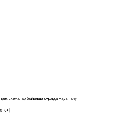
ірек схемалар бойынша сұраққа жауап алу
-5׀х׀+6=0 ±2, ±5 ±2, ±3 ±1, ±3