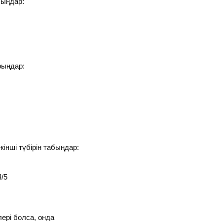
быңдар:
рыңдар:
кінші түбірін табыңдар:
4/5
лері болса, онда