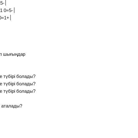
-2׀х׀-15=0 ±5 ±2, ±1,5 ±1
+3׀х׀-5=0 ±1 ±1, ±3 ±1, ±5
-4׀х׀+1=0 ±1 ±1, ±1/3 ±1/3
ап шығыңдар
е түбірі болады?
е түбірі болады?
е түбірі болады?
й аталады?