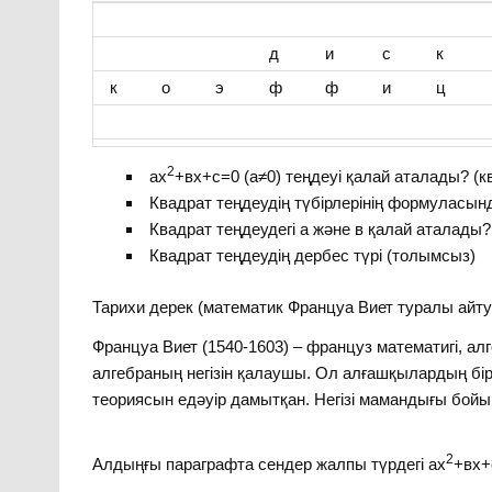
д
и
с
к
к
о
э
ф
ф
и
ц
2
ах
+вх+с=0 (а≠0) теңдеуі қалай аталады? (к
Квадрат теңдеудің түбірлерінің формуласын
Квадрат теңдеудегі а және в қалай аталады
Квадрат теңдеудің дербес түрі (толымсыз)
Тарихи дерек (математик Француа Виет туралы айту
Француа Виет (1540-1603) – француз математигі, ал
алгебраның негізін қалаушы. Ол алғашқылардың бірі
теориясын едәуір дамытқан. Негізі мамандығы бойы
2
Алдыңғы параграфта сендер жалпы түрдегі ах
+вх+