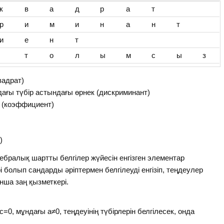
к
в
а
д
р
а
т
р
и
м
и
н
а
н
т
и
е
н
т
т
о
л
ы
м
с
ы
з
вадрат)
дағы түбір астындағы өрнек (дискриминант)
? (коэффициент)
)
гебралық шартты белгілер жүйесін енгізген элементар
 болып сандарды әріптермен белгілеуді енгізіп, теңдеулер
нша заң қызметкері.
с=0, мұндағы а≠0, теңдеуінің түбірлерін белгілесек, онда