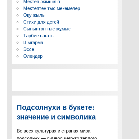
Мектеп әкімшілігі
Мектептен тыс мекемелер
Оқу жылы
Стихи для детей
Сыныптан тыс жұмыс
Тәрбие сағаты
Шығарма
Эссе
Өлеңдер
Подсолнухи в букете:
значение и символика
Во всех культурах и странах мира
подсолнух — символ чего-то теплого,