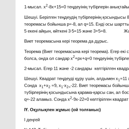
2
1-мысал. х
-8х+15=0 теңдеуінің түбірлерін анықтайы
Шешуі. Берілген теңдеудің түбірлерінің қосындысы 8-г
теоремасы бойынша p=-8, ал q=15. Енді осы шартт
5 екені айқын, өйткені 3∙5=15 және 3+5=8. Жа
Виет теоремасына кері теорема да дұрыс.
Теорема (Виет теоремасына кері теорема). Егер екі 
2
болса, онда ол сандар х
+px+q=0 теңдеуінің түбірл
2-мысал. Егер 11 және -2 сандары келтірілген квадр
Шешуі. Квадрат теңдеуді құру үшін, алдымен х
=11 
1
Сонда х
+х
=9, х
∙х
-22. Виет теоремасы бойынша
1
2
1
2=
түбірлерінің қосындысына қарама-қарсы сан, ал бос 
2
q=-22 аламыз. Сонда х
-9х-22=0 келтірілген 
ІҮ. Оқулықпен жұмыс (ой толғаныс)
І деңгей