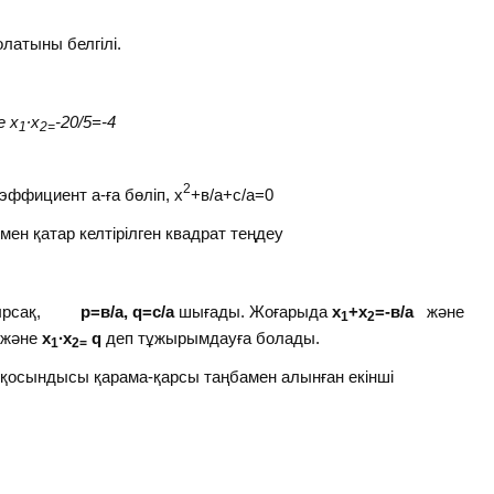
олатыны белгілі.
е х
∙х
-20/5=-4
1
2=
2
коэффициент а-ға бөліп, х
+в/а+с/а=0
мен қатар келтірілген квадрат теңдеу
ыстырсақ,
p
=
в/а,
q
=
с/а
шығады. Жоғарыда
х
+х
=-в/а
және
1
2
және
х
∙х
q
деп тұжырымдауға болады.
1
2=
ің қосындысы қарама-қарсы таңбамен алынған екінші