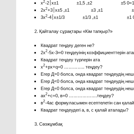
2
х
2
2х
2
3х
Қайталау сұрақтары «Кім тапқыр?»
Квадрат теңдеу деген не?
2
2х
-5х-3═0 теңдеуінің коэффициенттерін ат
Квадрат теңдеу түрлерін ата
2
х
+px+q=0 ………….. теңдеу?
Егер Д>0 болса, онда квадрат теңдеудің неш
Егер Д<0 болса, онда квадрат теңдеудің неш
Егер Д=0 болса, онда квадрат теңдеудің неш
2
ах
+с=0, в=0 ……………….теңдеу?
2
в
-4ас формуласымен есептелетін сан қала
Квадрат теңдеудегі а, в, с қалай аталады?
Сөзжұмбақ