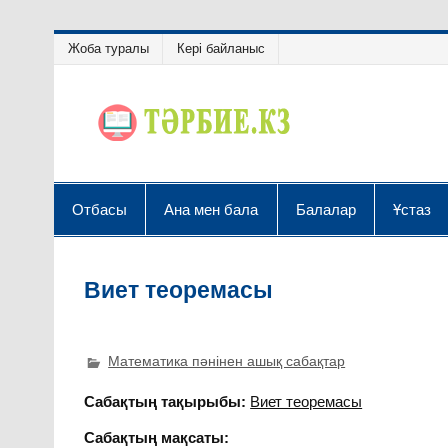
Жоба туралы
Кері байланыс
Отбасы
Ана мен бала
Балалар
Ұстаз
Виет теоремасы
Математика пәнінен ашық сабақтар
Сабақтың тақырыбы:
Виет теоремасы
Сабақтың мақсаты: