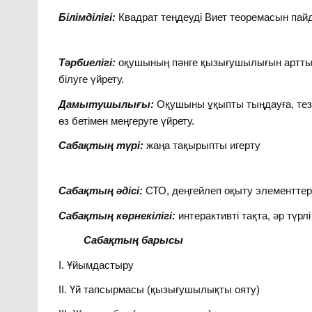
Білімділігі:
Квадрат теңдеуді Виет теоремасын пайд
Тәрбиелігі:
оқушының пәнге қызығушылығын арттыру
білуге үйрету.
Дамытушылығы:
Оқушыны ұқыпты тыңдауға, тез 
өз бетімен меңгеруге үйрету.
Сабақтың түрі:
жаңа тақырыпты игерту
Сабақтың әдісі:
СТО, деңгейлеп оқыту элементтер
Сабақтың көрнекілігі:
интерактивті тақта, әр түрл
Сабақтың барысы
І. Ұйымдастыру
ІІ. Үй тапсырмасы (қызығушылықты ояту)