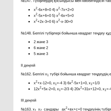
№147. Түбірлердің қосындысы мен көбейтіндісін та
2
2
х
-6х+8=0 4) х
-7х+2=0
2
2
х
-5х+6=0 5) х
-6х+5=0
2
2
х
+2х-3=0 6) х
-х-30=0
№148. Белгілі түбірлері бойынша квадрат теңдеу құ
2 және 3
6 және 2
5 және 3
ІІ деңгей
№162. Белгілі х
түбірі бойынша квадрат теңдеудің е
1
2
2
х
+х-12=0, х
=-4 3) 6х
-5х+1=0, х
=1/3
1
1
2
2
12х
+5х-2=0, х
=-2/3 4) 20х
+31х+12=0, х
=-
1
1
ІІІ деңгей
2
№163. х
х
сандары ах
+вх+с=0 теңдеуінің түбір
1,
2