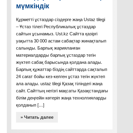
мүмкіндік
Құрметті ұстаздар сіздерге жаңа Ustaz tilegi
– Ұстаз тілегі Республикалық ұстаздар
сайтын ұсынамыз. Ust.kz Сайтта қазіргі
уақытта 30 000 астам сабақтар жинақталып
салынды. Барлық жарияланған
материалдарды барлық ұстаздар тегін
жүктеп сабақ барысында қолдана алады.
Барлық құжаттар біздің сайттарда сақталып
24 сағат бойы кез-келген ұстаз тегін жүктеп
ала алады. ustaz tilegi Қазақ тіліндегі жаңа
сайт. Сайттың негізгі мақсаты Қазақстандағы
білім деңгейін көтеріп жаңа технолгияларды
қолданып […]
» Читать далее