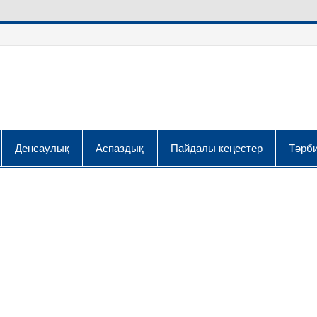
Денсаулық
Аспаздық
Пайдалы кеңестер
Тәрби