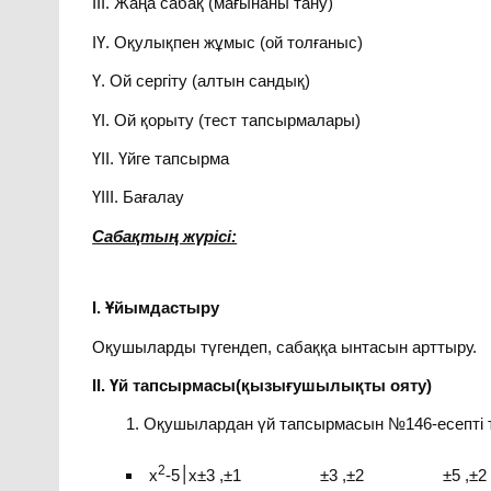
ІІІ. Жаңа сабақ (мағынаны тану)
ІҮ. Оқулықпен жұмыс (ой толғаныс)
Ү. Ой сергіту (алтын сандық)
ҮІ. Ой қорыту (тест тапсырмалары)
ҮІІ. Үйге тапсырма
ҮІІІ. Бағалау
Сабақтың жүрісі:
І. Ұйымдастыру
Оқушыларды түгендеп, сабаққа ынтасын арттыру.
ІІ. Үй тапсырмасы(қызығушылықты ояту)
Оқушылардан үй тапсырмасын №146-есепті т
2
х