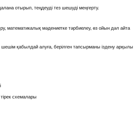
алана отырып, теңдеуді тез шешуді меңгерту.
, математикалық мәдениетке тәрбиелеу, өз ойын дәл айта
шешім қабылдай алуға, берілген тапсырманы іздену арқылы
і
і тірек схемалары