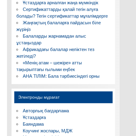
Ұстаздарға арналған жаңа мүмкіндік
Сертификаттарды қалай тегін алуға
болады? Тегін сертификаттар мұғалімдерге
Жаңғақтың балаларға пайдасын біле
жүріңіз
Балаларды жарнамадан алыс
ұстаңыздар
Африкадағы балалар неліктен тез
жетіледі?
«Менің атам – шежіре» атты
тақырыптағы ғылыми еңбек
АНА ТІЛІМ: Бала тәрбиесіндегі орны
Электронды мұрағат
Авторлық бағдарлама
Ұстаздарға
Баяндама
Коучинг жоспары, МДЖ