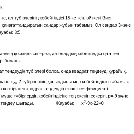
қ.
е, ал түбірлерінің көбейтіндісі 15-ке тең, өйткені Виет
ы қанағаттандыратын сандар жұбын табамыз. Ол сандар 3және
уабы: 3;5
санның қосындысы –p-ға, ал олардың көбейтіндісі q-ға тең
ері болады.
ат теңдеудің түбірлері болса, онда квадрат теңдеуді құрайық.
және х
-2 түбірлерінің қосындысы мен көбейтіндісін табамыз.
2=
 келтірілген квадрат теңдеудің екінші коэффициенті
мүше түбірлердің көбейтіндісіне тең екенін ескеріп, p=-9 және
2
квадрат теңдеу шығады. Жауабы: х
-9х-22=0