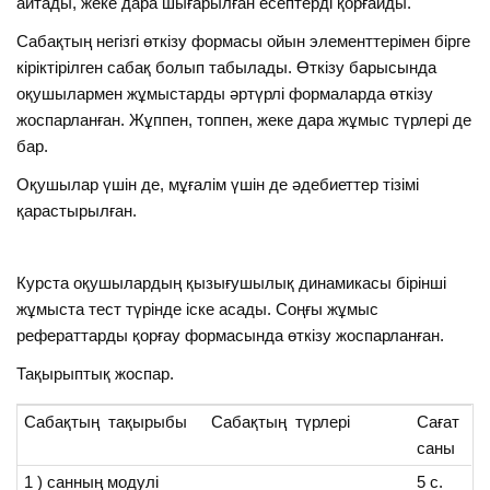
айтады, жеке дара шығарылған есептерді қорғайды.
Сабақтың негiзгi өткiзу формасы ойын элементтерiмен бірге
кіріктірілген сабақ болып табылады. Өткізу барысында
оқушылармен жұмыстарды әртүрлі формаларда өткiзу
жоспарланған. Жұппен, топпен, жеке дара жұмыс түрлері де
бар.
Оқушылар үшiн де, мұғалiм үшiн де әдебиеттер тізімі
қарастырылған.
Курста оқушылардың қызығушылық динамикасы бiрiншi
жұмыста тест түрiнде iске асады. Соңғы жұмыс
рефераттарды қорғау формасында өткiзу жоспарланған.
Тақырыптық жоспар.
Сабақтың тақырыбы
Сабақтың түрлерi
Сағат
саны
1 ) санның модулі
5 с.