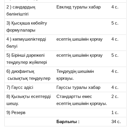
2 ) сандардың
Евклид туралы хабар
4 с.
бөлiнгiштiгi
3) Қысқаша көбейту
5 с.
формулалары
4 ) көпмүшелiктердi
есептiң шешiмiн қорғау
4 с.
бөлуi
5) Бiрiншi дәрежелі
есептiң шешiмiн қорғау
5 с.
теңдеулер жүйелерi
6) диофантық
Теңдеудiң шешiмiн
4 с.
сызықтық теңдеулер
қорғауы.
7) Гаусс әдісі
Гауссы туралы хабар
4 с.
8) Қызықты есептердi
Стандартты емес
2 с.
шешу.
есептiң шешiмiн қорғауы.
9) Резерв
1 с.
Барлығы
:
34 с.