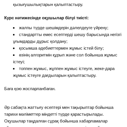
қызығушылықтарын қалыптастыру.
Курс нәтижесiнде оқушылар білуі тиiстi:
жалпы түрде шешімдерін дәлелдеуге үйрену;
стандартты емес есептердi шешу барысында негiзгi
ұғымдарды дұрыс қолдану;
қосымша әдебиеттермен жұмыс iстей білу;
өзінің алгоритмін құрып және сол бойынша жұмыс
iстеуі;
топпен жұмыс, жұппен жұмыс iстеуге, жеке-дара
жұмыс iстеуге дағдыларын қалыптастыру.
Баға қою жоспарланбаған.
Әр сабақта жаттығу есептері мен тақырыптар бойынша
тарихи мәліметтер міндетті түрде қарастырылады.
Оқушылар таңдалған сұрақ бойынша хабарламалар