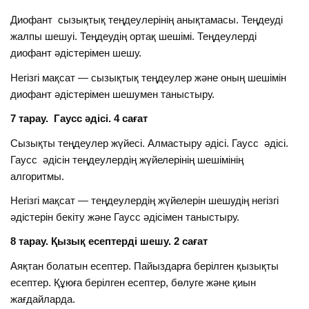
Диофант сызықтық теңдеулерінің анықтамасы. Теңдеудi
жалпы шешуi. Теңдеудiң ортақ шешiмi. Теңдеулердi
диофант әдiстерiмен шешу.
Негізгі мақсат — сызықтық теңдеулер және оның шешiмiн
диофант әдiстерiмен шешумен таныстыру.
7 тарау. Гаусс әдісі. 4 сағат
Сызықты теңдеулер жүйесi. Алмастыру әдiсi. Гаусс әдiсi.
Гаусс әдiсiн теңдеулердiң жүйелерiнiң шешiмiнiң
алгоритмы.
Негізгі мақсат — теңдеулердiң жүйелерiн шешудің негiзгi
әдiстерiн бекіту және Гаусс әдiсiмен таныстыру.
8 тарау.
Қызық есептердi шешу
. 2 сағат
Аяқтан болатын есептер. Пайыздарға берілген қызықты
есептер. Құюға берілген есептер, бөлуге және қиын
жағдайларда.