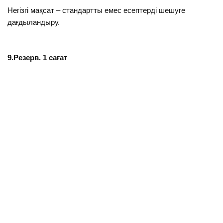
Негізгі мақсат – стандартты емес есептердi шешуге
дағдыландыру.
9.Резерв. 1 сағат