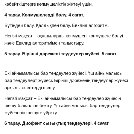
көбейткiштерге көпмүшелiктiң жiктеуi үшiн.
4 тарау. Көпмүшелерді бөлу. 4 сағат.
Бүтiндей бөлу. Қалдықпен бөлу. Евклид алгоритмі.
Негізгі мақсат – оқушыларды көпмүшені көпмүшеге бөлуi
және Евклид алгоритмімен таныстыру.
5 тарау. Бірінші дәрежелі теудеулер жүйесі. 5 сағат.
Екi айнымалысы бар теңдеулер жүйесi. Үш айнымалысы
бар теңдеулерт жүйесi. Бiрiншi дәреженiң теңдеулер жүйесі
арқылы есептердi шешу.
Негізгі мақсат – Екi айнымалысы бар теңдеулер жүйесін
шешу біліктілігін бекiту. Үш айнымалысы бар теңдеулер
жүйелерiн шешуге үйркту.
6 тарау. Диофант сызықтық теңдеулері. 4 сағат