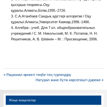
қысқаша теориясы.Оқу
құралы.Алматы,Білім,1995.-272б.
С.А.Атанбаев Сандық әдістері алгоритмі / Оқу
құралы/.Алматы,Уиверситет Каинар,1998.-148б.
Алгебра : учеб. Для 7 кл. общеобразовательных
учреждений / С. М. Никольский, М. К. Потапов, Н. Н.
Решетников, А. В. Шевкин – М. : Просвещение, 2006.
Навигация
« Рационал өрнекті теңбе-тең түрлендіру
по
Натурал және бүтін көрсеткішті дәреже »
записям
Жаңа мақалалар