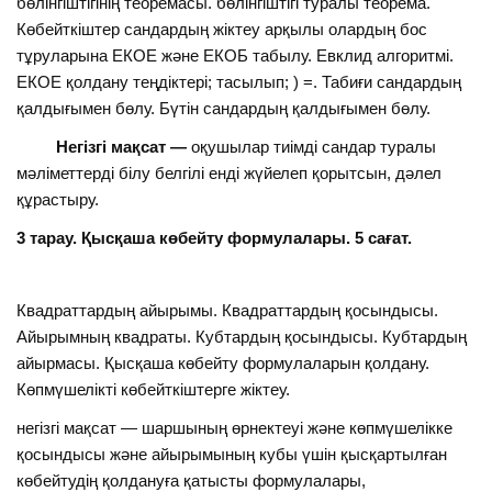
бөлiнгiштiгiнiң теоремасы. бөлiнгiштiгi туралы теорема.
Көбейткiштер сандардың жiктеу арқылы олардың бос
тұруларына ЕКОЕ және ЕКОБ табылу. Евклид алгоритмі.
ЕКОЕ қолдану теңдiктерi; тасылып; ) =. Табиғи сандардың
қалдығымен бөлу. Бүтiн сандардың қалдығымен бөлу.
Негізгі мақсат —
оқушылар тиiмдi сандар туралы
мәлiметтерді бiлу белгiлi ендi жүйелеп қорытсын, дәлел
құрастыру.
3
тарау. Қысқаша көбейту формулалары
.
5 сағат.
Квадраттардың айырымы. Квадраттардың қосындысы.
Айырымның квадраты. Кубтардың қосындысы. Кубтардың
айырмасы. Қысқаша көбейту формулаларын қолдану.
Көпмүшелiктi көбейткiштерге жiктеу.
негізгі мақсат — шаршының өрнектеуi және көпмүшелiкке
қосындысы және айырымының кубы үшiн қысқартылған
көбейтудiң қолдануға қатысты формулалары,