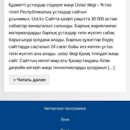
Құрметті ұстаздар сіздерге жаңа Ustaz tilegi – Ұстаз
тілегі Республикалық ұстаздар сайтын
ұсынамыз. Ust.kz Сайтта қазіргі уақытта 30 000 астам
сабақтар жинақталып салынды. Барлық жарияланған
материалдарды барлық ұстаздар тегін жүктеп сабақ
барысында қолдана алады. Барлық құжаттар біздің
сайттарда сақталып 24 сағат бойы кез-келген ұстаз
тегін жүктеп ала алады. ustaz tilegi Қазақ тіліндегі жаңа
сайт. Сайттың негізгі мақсаты Қазақстандағы білім
деңгейін көтеріп жаңа технолгияларды қолданып […]
» Читать далее
Авторская программа
Урок