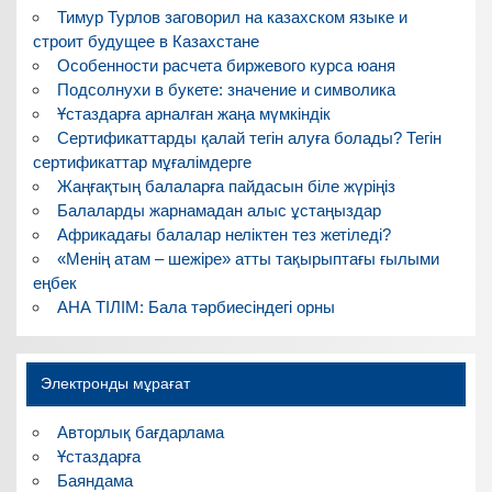
Тимур Турлов заговорил на казахском языке и
строит будущее в Казахстане
Особенности расчета биржевого курса юаня
Подсолнухи в букете: значение и символика
Ұстаздарға арналған жаңа мүмкіндік
Сертификаттарды қалай тегін алуға болады? Тегін
сертификаттар мұғалімдерге
Жаңғақтың балаларға пайдасын біле жүріңіз
Балаларды жарнамадан алыс ұстаңыздар
Африкадағы балалар неліктен тез жетіледі?
«Менің атам – шежіре» атты тақырыптағы ғылыми
еңбек
АНА ТІЛІМ: Бала тәрбиесіндегі орны
Электронды мұрағат
Авторлық бағдарлама
Ұстаздарға
Баяндама