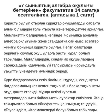
«7 сыныптың алгебра оқулығы
беттерінен» факультатив 34 сағатқа
есептелінген. (аптасына 1 сағат)
Қарастырылып отырған сұрақтар оқушыларды сабақта
алған білімдерін толықтыруға және тереңдетуге арналған.
Мемлекеттік бағдарлама негізінде 7-сыныпқа арналған
алгебра оқлығынан және стандартқа сай емес есептер
жинағы бойынша құрастырылған. Негізгі саақтарда
берілетін оқулық оқушыларға басты құрал болып
табылады. Мұғалімдердің, сондай ақ оқушылардың
сабаққа дайындалуына, үй тапсырмасын орындауға
уақытты үнемдеуге мүмкіндік береді.
Курс бағдарламасы сегіз бөлімнен тұрады, сондықтан
бағдарламаның кез келген тақырыбы басқа тақырыпты
өтуді қажет етпейді. Мұнда негізгі курстың
материалдарымен байланысты сұрақтар енгізілген. Жаңа
тақырыптар болып «Диофанттың сызықтық теңдеуі»,
«Гаусс әдісі», «Көпмүшелерді бөлу»болып табылады.