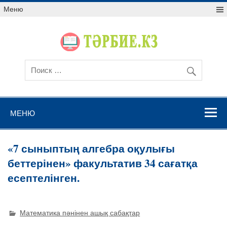
Меню
МЕНЮ
«7 сыныптың алгебра оқулығы
беттерінен» факультатив 34 сағатқа
есептелінген.
Математика пәнінен ашық сабақтар