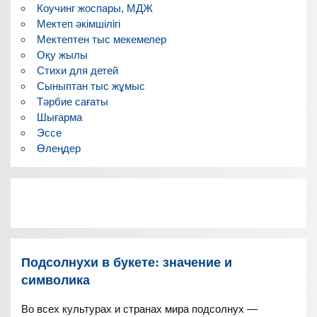
Коучинг жоспары, МДЖ
Мектеп әкімшілігі
Мектептен тыс мекемелер
Оқу жылы
Стихи для детей
Сыныптан тыс жұмыс
Тәрбие сағаты
Шығарма
Эссе
Өлеңдер
Подсолнухи в букете: значение и
символика
Во всех культурах и странах мира подсолнух —