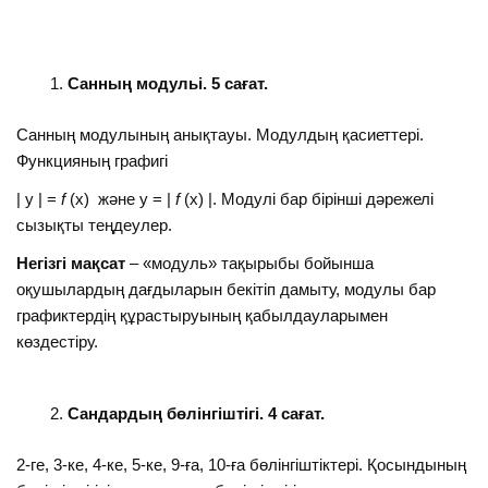
Санның модульі
.
5 сағат.
Санның модулының анықтауы. Модулдың қасиеттерi.
Функцияның графигі
| у | =
f
(х) және у = |
f
(х) |. Модулі бар бiрiншi дәрежелі
сызықты теңдеулер.
Негізгі мақсат
– «модуль» тақырыбы бойынша
оқушылардың дағдыларын бекiтiп дамыту, модулы бар
графиктердiң құрастыруының қабылдауларымен
көздестiру.
Сандардың бөлінгіштігі. 4 сағат.
2-ге, 3-ке, 4-ке, 5-ке, 9-ға, 10-ға бөлiнгiштiктері. Қосындының