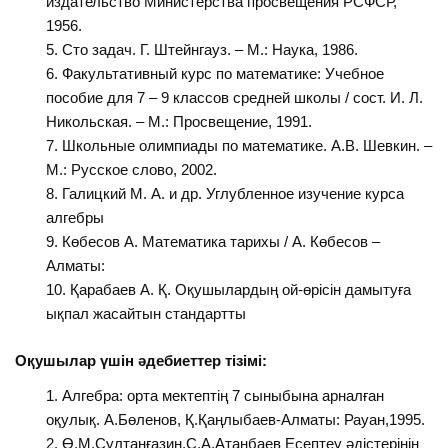
издательство Министерства просвещения РСФСР,
1956.
Сто задач. Г. Штейнгауз. – М.: Наука, 1986.
Факультативный курс по математике: Учебное
пособие для 7 – 9 классов средней школы / сост. И. Л.
Никольская. – М.: Просвещение, 1991.
Школьные олимпиады по математике. А.В. Шевкин. –
М.: Русское слово, 2002.
Галицкий М. А. и др. Углубленное изучение курса
алгебры
Көбесов А. Математика тарихы / А. Көбесов –
Алматы:
Қарабаев А. Қ. Оқушылардың ой-өрісін дамытуға
ықпал жасайтын стандартты
Оқушылар үшін әдебиеттер тізімі
:
Алгебра: орта мектептің 7 сыныбына арналған
оқулық. А.Бөленов, Қ.Қаңлыбаев-Алматы: Рауан,1995.
Ө.М.Султанғазин,С.А.Атанбаев Есептеу әдістерінің