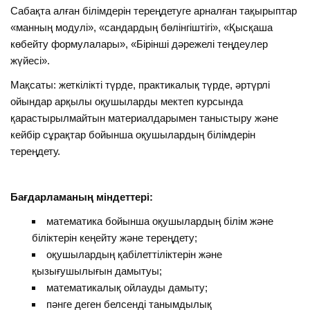
Сабақта алған білімдерін тереңдетуге арналған тақырыптар
«манның модулі», «сандардың бөлінгіштігі», «Қысқаша
көбейту формулалары», «Бірінші дәрежелі теңдеулер
жүйесі».
Мақсаты: жеткілікті түрде, практикалық түрде, әртүрлі
ойындар арқылы оқушыларды мектеп курсында
қарастырылмайтын материалдарымен таныстыру және
кейбір сұрақтар бойынша оқушылардың білімдерін
тереңдету.
Бағдарламаның міндеттері:
математика бойынша оқушылардың бiлiм және
біліктерін кеңейту және тереңдету;
оқушылардың қабiлеттiлiктерін және
қызығушылығын дамытуы;
математикалық ойлауды дамыту;
пәнге деген белсенді танымдылық