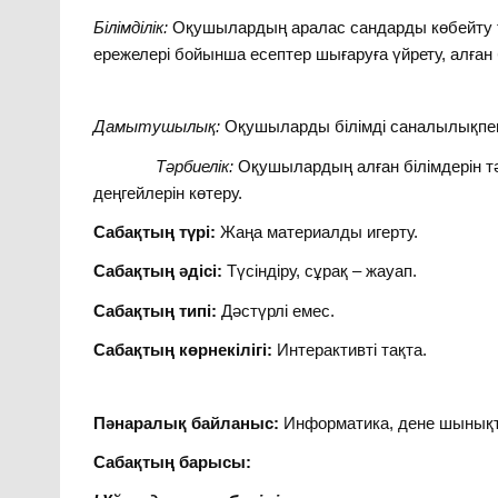
Білімділік:
Оқушылардың аралас сандарды көбейту ту
ережелері бойынша есептер шығаруға үйрету, алған б
Дамытушылық:
Оқушыларды білімді саналылықпен м
Тәрбиелік:
Оқушылардың алған білімдерін тә
деңгейлерін көтеру.
Сабақтың түрі:
Жаңа материалды игерту.
Сабақтың әдісі:
Түсіндіру, сұрақ – жауап.
Сабақтың типі:
Дәстүрлі емес.
Сабақтың көрнекілігі:
Интерактивті тақта.
Пәнаралық байланыс:
Информатика, дене шынықт
Сабақтың барысы: