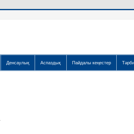
Денсаулық
Аспаздық
Пайдалы кеңестер
Тәрби
»