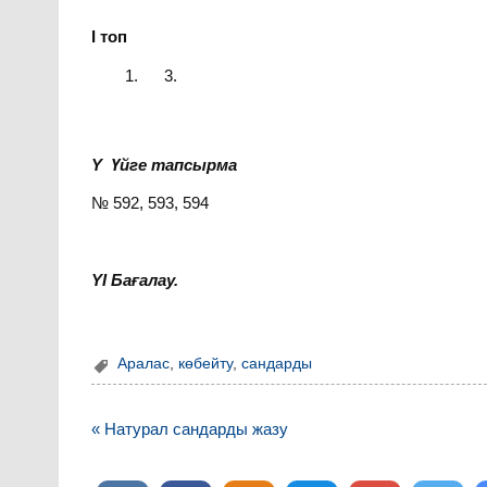
І топ
3.
Y
Үйге тапсырма
№ 592, 593, 594
YI
Бағалау.
Аралас
,
көбейту
,
сандарды
Навигация
« Натурал сандарды жазу
по
записям