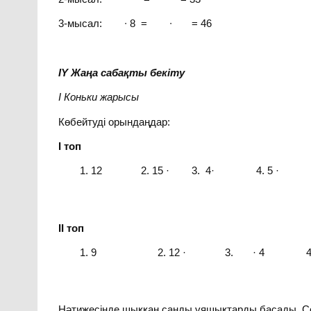
3-мысал: ∙ 8 = ∙ = 46
ІY Жаңа сабақты бекіту
І Коньки жарысы
Көбейтуді орындаңдар:
І топ
12 2. 15 · 3. 4· 4. 5 ·
І
I
топ
9 2. 12 · 3. · 4 4. 
Нәтижесінде шыққан санды ұяшықтарды басады. С