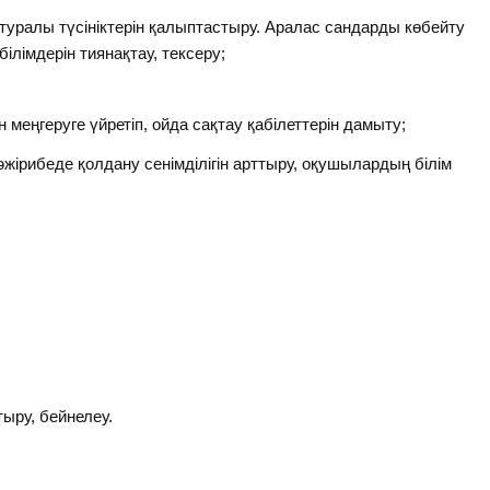
ралы түсініктерін қалыптастыру. Аралас сандарды көбейту
ілімдерін тиянақтау, тексеру;
еңгеруге үйретіп, ойда сақтау қабілеттерін дамыту;
жірибеде қолдану сенімділігін арттыру, оқушылардың білім
ыру, бейнелеу.