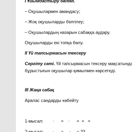
І Ұйымдастыру бөлімі.
– Оқушылармен амандасу;
– Жоқ оқушыларды белгілеу;
– Оқушылардың назарын сабаққа аудару.
Оқушыларды екі топқа бөлу.
ІІ Үй тапсырмасын тексеру
Сергіту сәті.
Үй тапсырмасын тексеру мақсатынд
бұрыстығын оқушылар қимылмен көрсетеді.
ІІІ Жаңа сабақ
Аралас сандарды көбейту
1-мысал: ∙ = ∙ = = =
2-мысал: ∙ = ∙ = 33