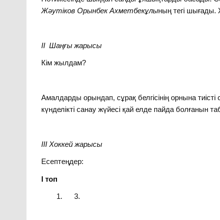
Жәутіков Орынбек Ахметбекұлы
ның тегі шығады. 
ІІ Шаңғы жарысы
Кім жылдам?
Амалдарды орындап, сұрақ белгісінің орнына тиіст
күнделікті санау жүйесі қай елде пайда болғанын та
ІІІ Хоккей жарысы
Есептеңдер:
І топ
3.