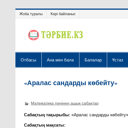
Жоба туралы
Кері байланыс
Отбасы
Ана мен бала
Балалар
Ұстаз
«Аралас сандарды көбейту»
Математика пәнінен ашық сабақтар
Сабақтың тақырыбы:
«Аралас сандарды көбейту
Сабақтың мақсаты: