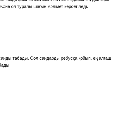
Және ол туралы шағын мәлімет көрсетіледі.
і санды табады. Сол сандарды ребусқа қойып, ең алғаш
бады.