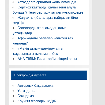
Ұстаздарға арналған жаңа мүмкіндік
Сертификаттарды қалай тегін алуға
болады? Тегін сертификаттар мұғалімдерге
Жаңғақтың балаларға пайдасын біле
жүріңіз
Балаларды жарнамадан алыс
ұстаңыздар
Африкадағы балалар неліктен тез
жетіледі?
«Менің атам – шежіре» атты
тақырыптағы ғылыми еңбек
АНА ТІЛІМ: Бала тәрбиесіндегі орны
Электронды мұрағат
Авторлық бағдарлама
Ұстаздарға
Баяндама
Коучинг жоспары, МДЖ