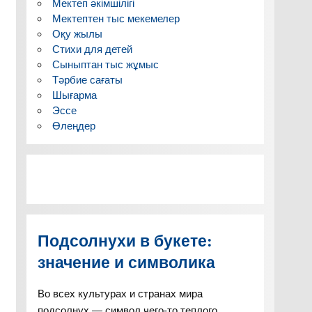
Мектеп әкімшілігі
Мектептен тыс мекемелер
Оқу жылы
Стихи для детей
Сыныптан тыс жұмыс
Тәрбие сағаты
Шығарма
Эссе
Өлеңдер
Подсолнухи в букете:
значение и символика
Во всех культурах и странах мира
подсолнух — символ чего-то теплого,