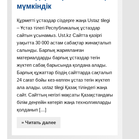
мүмкіндік
Құрметті ұстаздар сіздерге жаңа Ustaz tilegi
– Ұстаз тілегі Республикалық ұстаздар
сайтын ұсынамыз. Ust.kz Сайтта қазіргі
уақытта 30 000 астам сабақтар жинақталып
салынды. Барлық жарияланған
материалдарды барлық ұстаздар тегін
жүктеп сабақ барысында қолдана алады.
Барлық құжаттар біздің сайттарда сақталып
24 сағат бойы кез-келген ұстаз тегін жүктеп
ала алады. ustaz tilegi Қазақ тіліндегі жаңа
сайт. Сайттың негізгі мақсаты Қазақстандағы
білім деңгейін көтеріп жаңа технолгияларды
қолданып […]
» Читать далее