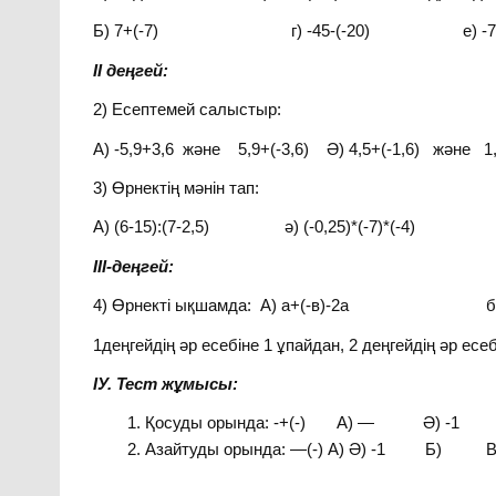
Б) 7+(-7) г) -45-(-20) е) -7,2: 
ІІ деңгей:
2) Есептемей салыстыр:
А) -5,9+3,6 және 5,9+(-3,6) Ә) 4,5+(-1,6) және 1
3) Өрнектің мәнін тап:
А) (6-15):(7-2,5) ә) (-0,25)*(-7)*(-4)
ІІІ-деңгей:
4) Өрнекті ықшамда: А) а+(-в)-2а б) -а
1деңгейдің әр есебіне 1 ұпайдан, 2 деңгейдің әр есе
ІУ. Тест жұмысы:
Қосуды орында: -+(-) А) — Ә) 
Азайтуды орында: —(-) А) Ә) -1 Б) В