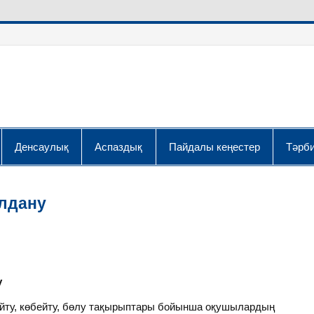
Денсаулық
Аспаздық
Пайдалы кеңестер
Тәрби
олдану
у
айту, көбейту, бөлу тақырыптары бойынша оқушылардың