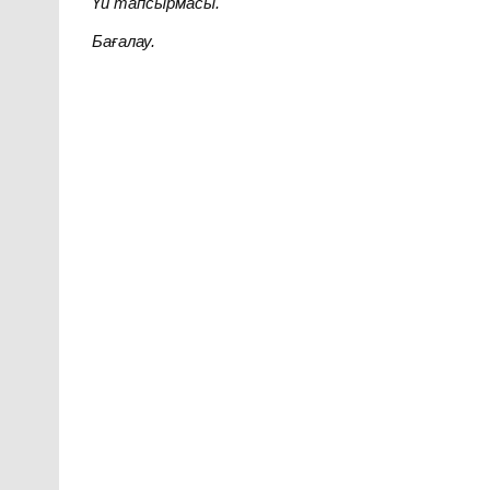
Үй тапсырмасы.
Бағалау.