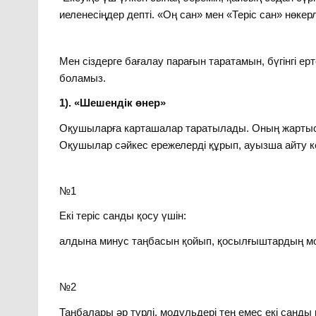
иеленесіңдер депті. «Оң сан» мен «Теріс сан» нөкерле
Мен сіздерге бағалау парағын таратамын, бүгінгі 
боламыз.
1). «Шешендік өнер»
Оқушыларға карташалар таратылады. Оның жартыс
Оқушылар сәйкес ережелерді құрып, ауызша айту к
№1
Екі теріс санды қосу үшін:
алдына минус таңбасын қойып, қосылғыштардың мо
№2
Таңбалары әр түрлі, модульдері тең емес екі санды 