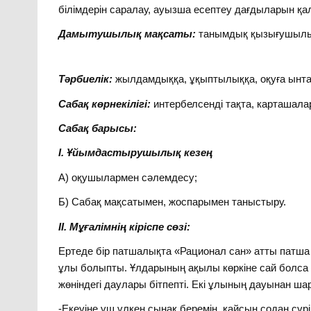
білімдерін саралау, ауызша есептеу дағдыларын қа
Дамытушылық мақсаты:
танымдық қызығушылығ
Тәрбиелік:
жылдамдыққа, ұқыптылыққа, оқуға ынт
Сабақ көрнекілігі:
интербелсенді тақта, карташала
Сабақ барысы:
І. Ұйымдастырушылық кезең
А) оқушылармен сәлемдесу;
Б) Сабақ мақсатымен, жоспарымен таныстыру.
ІІ. Мұғалімнің кіріспе сөзі:
Ертеде бір патшалықта «Рационал сан» атты патша ө
ұлы болыпты. Ұлдарының ақылы көркіне сай болса
жөніндегі даулары бітпепті. Екі ұлының дауынан 
-Екеуіңе үш үлкен сынақ беремін, қайсың содан сү