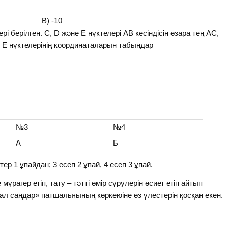
) 10 В) -10
і берілген. С, D және Е нүктелері АВ кесіндісін өзара тең АС,
е Е нүктелерінің координаталарын табыңдар
№3
№4
А
Б
р 1 ұпайдан; 3 есеп 2 ұпай, 4 есеп 3 ұпай.
ұрагер етіп, тату – тәтті өмір сүрулерін өсиет етіп айтып
онал сандар» патшалығының көркеюіне өз үлестерін қосқан екен.