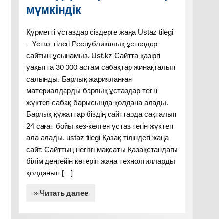
мүмкіндік
Құрметті ұстаздар сіздерге жаңа Ustaz tilegi
– Ұстаз тілегі Республикалық ұстаздар
сайтын ұсынамыз. Ust.kz Сайтта қазіргі
уақытта 30 000 астам сабақтар жинақталып
салынды. Барлық жарияланған
материалдарды барлық ұстаздар тегін
жүктеп сабақ барысында қолдана алады.
Барлық құжаттар біздің сайттарда сақталып
24 сағат бойы кез-келген ұстаз тегін жүктеп
ала алады. ustaz tilegi Қазақ тіліндегі жаңа
сайт. Сайттың негізгі мақсаты Қазақстандағы
білім деңгейін көтеріп жаңа технолгияларды
қолданып […]
» Читать далее