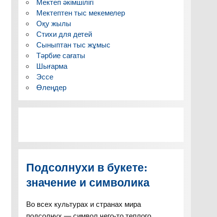
Мектеп әкімшілігі
Мектептен тыс мекемелер
Оқу жылы
Стихи для детей
Сыныптан тыс жұмыс
Тәрбие сағаты
Шығарма
Эссе
Өлеңдер
Подсолнухи в букете:
значение и символика
Во всех культурах и странах мира
подсолнух — символ чего-то теплого,