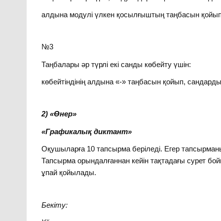
алдына модулі үлкен қосылғыштың таңбасын қойып, 
№3
Таңбалары әр түрлі екі санды көбейту үшін:
көбейтіндінің алдына «-» таңбасын қойып, сандарды
2) «Өнер»
«Графикалық диктант»
Оқушыларға 10 тапсырма беріледі. Егер тапсырманы
Тапсырма орындалғаннан кейін тақтадағы сурет бой
ұпай қойылады.
Бекіту: