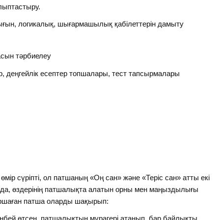
лыптастыру.
ын, логикалық, шығармашылық қабілеттерін дамыту
асын тәрбиелеу
р, деңгейлік есептер топшалары, тест тапсырмалары
мір сүріпті, ол патшаның «Оң сан» және «Теріс сан» атты екі
 да, өздерінің патшалықта алатын орны мен маңыздылығы
шаршаған патша оларды шақырып:
рінбей өтсең, патшалықтың мұрагері атанып, бар байлықты