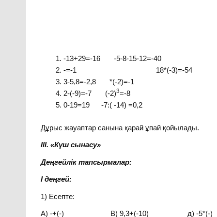
-13+29=-16 -5-8-15-12=-40
-=-1 18*(-3)=-54
3-5,8=-2,8 *(-2)=-1
3
2-(-9)=-7 (-2)
=-8
0-19=19 -7:( -14) =0,2
Дұрыс жауаптар санына қарай ұпай қойылады.
ІІІ. «Күш сынасу»
Деңгейлік тапсырмалар:
І деңгей:
1) Есепте:
А) -+(-) В) 9,3+(-10) д) -5*(-)