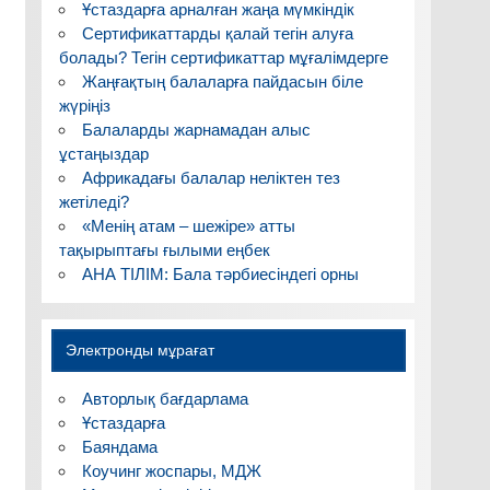
Ұстаздарға арналған жаңа мүмкіндік
Сертификаттарды қалай тегін алуға
болады? Тегін сертификаттар мұғалімдерге
Жаңғақтың балаларға пайдасын біле
жүріңіз
Балаларды жарнамадан алыс
ұстаңыздар
Африкадағы балалар неліктен тез
жетіледі?
«Менің атам – шежіре» атты
тақырыптағы ғылыми еңбек
АНА ТІЛІМ: Бала тәрбиесіндегі орны
Электронды мұрағат
Авторлық бағдарлама
Ұстаздарға
Баяндама
Коучинг жоспары, МДЖ