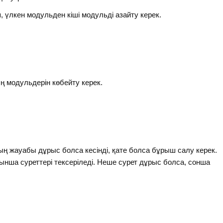
үлкен модульден кіші модульді азайту керек.
ң модульдерін көбейту керек.
ң жауабы дұрыс болса кесінді, қате болса бұрыш салу керек.
ынша суреттері тексеріледі. Неше сурет дұрыс болса, сонша