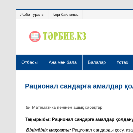
Жоба туралы
Кері байланыс
Отбасы
Ана мен бала
Балалар
Ұстаз
Рационал сандарға амалдар қ
Математика пәнінен ашық сабақтар
Тақырыбы:
Рационал сандарға амалдар қолдан
Білімділік мақсаты:
Рационал сандарды қосу, аз