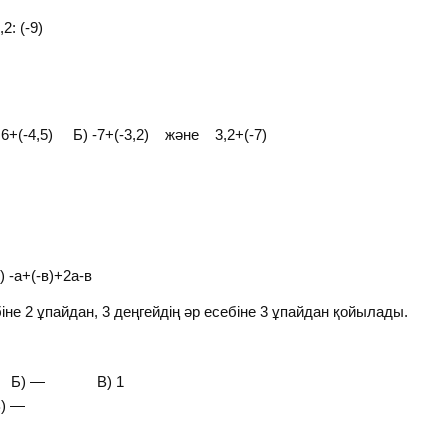
(-9)
,6+(-4,5) Б) -7+(-3,2) және 3,2+(-7)
+(-в)+2а-в
біне 2 ұпайдан, 3 деңгейдің әр есебіне 3 ұпайдан қойылады.
-1 Б) — В) 1
) —