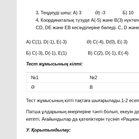
Теңдеуді шеш: А) 3 Ә) -3 Б
Координаталық түзуде А(-5) және В(3) нүктелер
СD, DЕ және ЕВ кесінділеріне бөледі. С, D жән
А) С(1), D(-1), E(-3) Ә) С(-4), D(0), E(-3)
Б) С(-3), D(-1), E(1) В) С(2), D(-1), E(-4)
Тест жұмысының кілті:
№1
№2
Ә
В
Тест жұмысының кілті тақтаға шығарылады.1-2 есепте
Патша ұлдарының өнерлеріне тәнті болып, екеуін де м
кетіпті. Ағайындылар да қателіктерін түсініп «Раци
У. Қорытындылау: