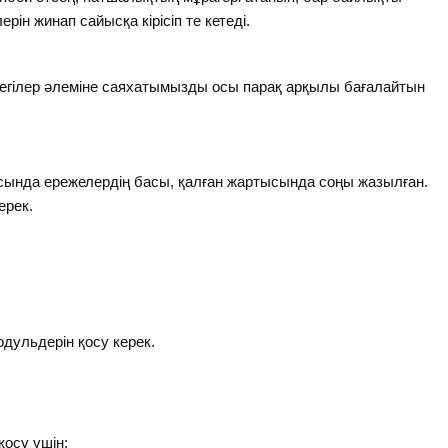
рін жинап сайысқа кірісіп те кетеді.
ертегілер әлеміне саяхатымызды осы парақ арқылы бағалайтын
ында ережелердің басы, қалған жартысында соңы жазылған.
ерек.
дульдерін қосу керек.
қосу үшін: