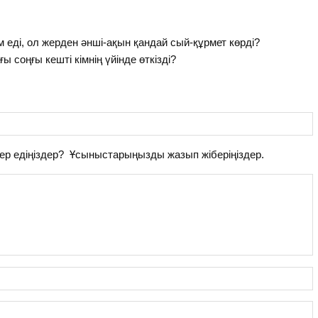
м еді, ол жерден әнші-ақын қандай сый-құрмет көрді?
 соңғы кешті кімнің үйінде өткізді?
ер едіңіздер? Ұсыныстарыңызды жазып жіберіңіздер.