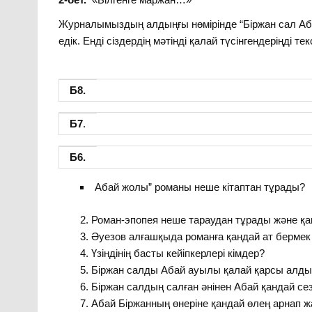
Журналымыздың алдыңғы нөмірінде “Біржан сал Аба
едік. Енді сіздердің мәтінді қалай түсінгендеріңді те
Б8.
Б7
.
Б6.
Абай жолы” романы неше кітаптан тұрады?
Роман-эпопея неше тараудан тұрады және қа
Әуезов алғашқыда романға қандай ат берме
Үзіндінің басты кейіпкерлері кімдер?
Біржан салды Абай ауылы қалай қарсы алды
Біржан салдың салған әнінен Абай қандай сез
Абай Біржанның өнеріне қандай өлең арнап 