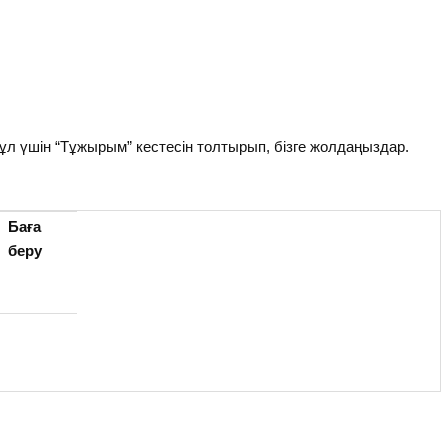
Бұл үшін “Тұжырым” кестесін толтырып, бізге жолдаңыздар.
Баға
беру