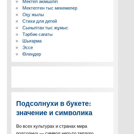
Мектеп әкімшілігі
Мектептен тыс мекемелер
Оқу жылы
Стихи для детей
Сыныптан тыс жұмыс
Тәрбие сағаты
Шығарма
Эссе
Өлеңдер
Подсолнухи в букете:
значение и символика
Во всех культурах и странах мира
подсолнух — символ чего-то теплого,