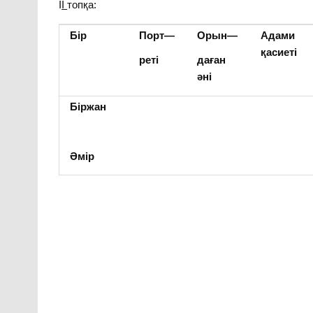
І
І
топқа:
Бір
Порт
—
Орын
—
Адами
қасиеті
реті
даған
әні
Біржан
Әмір