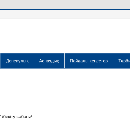
Денсаулық
Аспаздық
Пайдалы кеңестер
Тәрби
/бекіту сабағы/