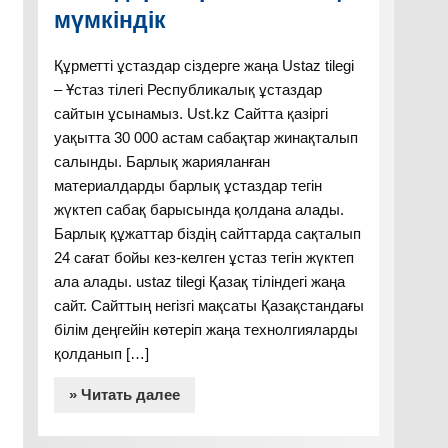
мүмкіндік
Құрметті ұстаздар сіздерге жаңа Ustaz tilegi
– Ұстаз тілегі Республикалық ұстаздар
сайтын ұсынамыз. Ust.kz Сайтта қазіргі
уақытта 30 000 астам сабақтар жинақталып
салынды. Барлық жарияланған
материалдарды барлық ұстаздар тегін
жүктеп сабақ барысында қолдана алады.
Барлық құжаттар біздің сайттарда сақталып
24 сағат бойы кез-келген ұстаз тегін жүктеп
ала алады. ustaz tilegi Қазақ тіліндегі жаңа
сайт. Сайттың негізгі мақсаты Қазақстандағы
білім деңгейін көтеріп жаңа технолгияларды
қолданып […]
» Читать далее