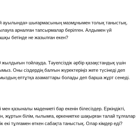
бай ауылында» шығармасының мазмұнымен толық таныстық.
лауға арналған тапсырмалар берілген. Алдымен үй
шқы бетінде не жазылған екен?
 20 жылдығын тойлауда. Тәуелсіздік әрбір қазақстандық үшін
мыз. Оны сіздердің балғын жүректеріңіз жете түсінеді деп
нымыздың елтұтқа азаматтары болады деп барша жұрт сенеді.
і мен қазыналы мәдениеті бар екенін білесіздер. Еркіндікті,
н, жұртын білім, ғылымға, өркениетке шақырған талай тұлғалар
 екі тұлғамен өткен сабақта таныстық. Олар кімдер еді?