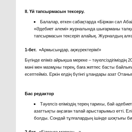
ІІ. Үй тапсырмасын тексеру.
Балалар, өткен сабақтарда «Біржан сал А
«Әдебиет әлемі» журналында шығарманы талқы
тапсырмасын тексеріп алайық. Журналдың алға
1-бет. «
Армысыңдар, ақжүректерім!»
Бүгінде еліміз айрықша мереке – тәуелсіздігіміздің
мәні мен мазмұны терең, баға жетпес басты байлығы
есептейміз. Еркін елдің бүгінгі ұландары азат Ота
Бас редактор
Тәуелсіз еліміздің терең тарихы, бай әдебиет
азаттықты аңсаған талай арыстарымыз өтті. Елі
болды. Сондай тұлғалардың ішінде шоқтығы биік
2-бет.
«Білгенге маржан…»