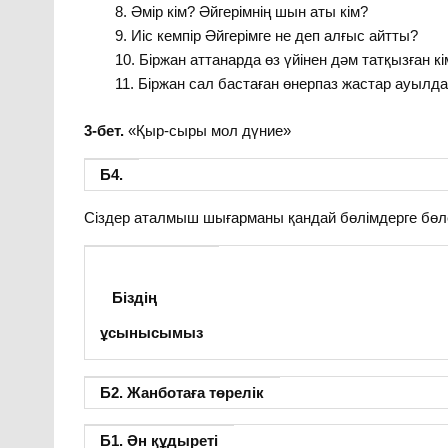
Әмір кім? Әйгерімнің шын аты кім?
Иіс кемпір Әйгерімге не деп алғыс айтты?
Біржан аттанарда өз үйінен дәм татқызған кі
Біржан сал бастаған өнерпаз жастар ауылдағы
3-бет.
«Қыр-сыры мол дүние»
Б4.
Сіздер аталмыш шығарманы қандай бөлімдерге бөл
Біздің
ұсынысымыз
Б2. Жанботаға төрелік
Б1. Ән құдыреті