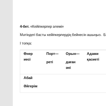
4-бет.
«Кейіпкерлер әлемі»
Мәтіндегі басты кейіпкерлердің бейнесін ашыңыз. 
І топқа:
Өнер
Порт
—
Орын
—
Адами
иесі
қасиеті
реті
даған
әні
Абай
Әйгерім