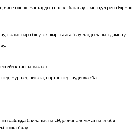
 және өнерлі жастардың өнерді бағалауы мен құдіретті Біржан
 салыстыра білу, өз пікірін айта білу дағдыларын дамыту.
еу.
деңгейлік тапсырмалар
ттер, журнал, цитата, портреттер, аудиожазба
нгі сабаққа байланысты «Әдебиет әлемі» атты әдеби-
і топқа бөлу.