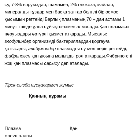
су, 7-8% нәруыздар, шамамен, 2% глюкоза, майлар,
минералды тұздар мен басқа заттар белгілі бір осмос
қысымын реттейді.Барлық плазманың 70 – дан астамы 1
минут ішінде ұлпа сұйықтығымен алмасады.Қан плазмасы
нәруыздары әртүрлі қызмет атқарады..Мысалы:
глобулиндер
организмді бактериялардан қорғауға
қатысады;
альбуминдер
плазмадғы су мөлшерін реттейді;
фибриноген
қан ұюына маңызды рөл атқарады.Фибриногені
жоқ қан плазмасы
сарысу
деп аталады.
Тірек-сызба нұсқалармеп жұмыс
Қанның құрамы
Плазма Қан
жасушалары