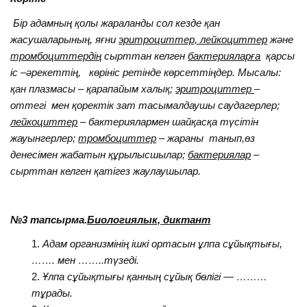
Бір адамның қолы жараланды сол кезде қан
жасушаларының, яғни
эритроциттер, лейкоциттер
және
тромбоциттердің
сырттан келген
бактерияларға
қарсы
іс –әрекеттің, көрініс ретінде көрсеттіңдер. Мысалы:
қан плазмасы – қарапайым халық;
эритроциттер
–
оттегі мен қоректік зат тасымалдаушы саудагерлер;
лейкоциттер
– бактериялармен шайқасқа түсітін
жауынгерлер;
тромбоциттер
– жараны танып,өз
денесімен жабатын құрылысшылар;
бактериялар
–
сырттан келген қатігез жаулаушылар.
№3 тапсырма.
Биологиялык, диктант
Адам организмінің ішкі ортасын ұлпа сұйықтығы,
……. мен ……..түзеді.
Ұлпа сұйықтығы қанның сұйық бөлігі — ………
тұрады.