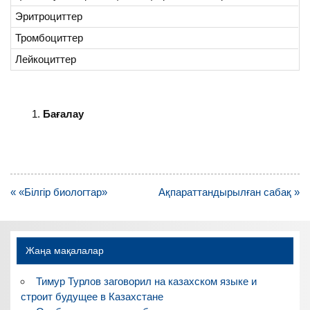
Эритроциттер
Тромбоциттер
Лейкоциттер
Бағалау
Навигация
« «Білгір биологтар»
Ақпараттандырылған сабақ »
по
записям
Жаңа мақалалар
Тимур Турлов заговорил на казахском языке и
строит будущее в Казахстане