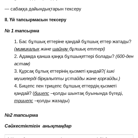
— сабаққа дайындықтарын тексеру
ІІ. Үй тапсырмасын тексеру
№ 1 тапсырма
Бас бұлшық еттеріне қандай бұлшық еттер жатады?
(
мимикалық
және
шайнау
бұлшық еттері)
Адамда қанша қаңқа бұлшықеттері болады?
(600-ден
астам)
Құрсақ бұлық еттерінің қызметі қандай?
( ішкі
мүшелерді бірқалыпты ұстайды және қорғайды.)
Бицепс пен трицепс бұлшық еттердің қызметі
қандай? (
бицепс
–қолды шынтақ буынында бүгеді,
трицепс
–қолды жазады)
№2 тапсырма
Сәйкестіктігін анықтаңдар