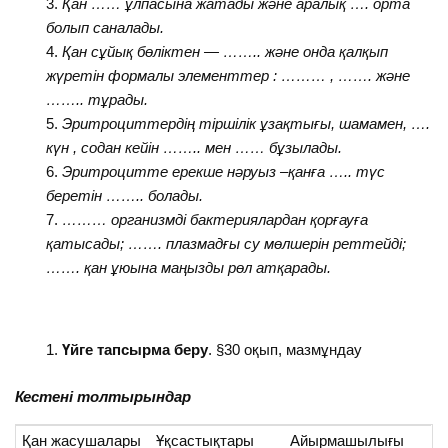
Қан …… ұлпасына жатады және аралық …. орта
болып саналады.
Қан сұйық бөліктен — …….. және онда қалқып
жүретін формалы элементтер : ……… , ……. және
…….. тұрады.
Эритроциттердің тіршілік ұзақтығы, шамамен, ….
күн , содан кейін …….. мен …… бұзылады.
Эритроцитте ерекше нәруыз –қанға ….. түс
беретін …….. болады.
……… организмді бактериялардан қорғауға
қатысады; ……. плазмадғы су мөлшерін реттейді;
……. қан ұюына маңызды рөл атқарады.
Үйге тапсырма беру
. §30 оқып, мазмұндау
Кестені толтырындар
Қан жасушалары
Ұқсастықтары
Айырмашылығы