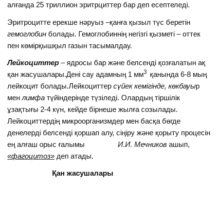
алғанда 25 триллион эритрциттер бар деп есептеледі.
Эритроцитте ерекше нәруыз –қанға қызыл түс беретін
гемоглобин
болады. Гемоглобиннің негізгі қызметі – оттек
пен көмірқышқыл газын тасымалдау.
Лейкоциттер
– ядросы бар және белсенді қозғалатын ақ
3
қан жасушалары.Дені сау адамның 1 мм
қанында 6-8 мың
лейкоцит болады.Лейкоциттер
сүйек кемігінде, көкбауы
р
мен
лимфа
түйіндерінде түзіледі. Олардың тіршілік
ұзақтығы 2-4 күн, кейде бірнеше жылға созылады.
Лейкоциттердің микроорганизмдер мен басқа бөгде
денелерді белсенді қоршап алу, сіңіру және қорыту процесін
ең алғаш орыс ғалымы
И.И. Мечников
ашып,
«фагоцитоз»
деп атады.
Қан жасушалары