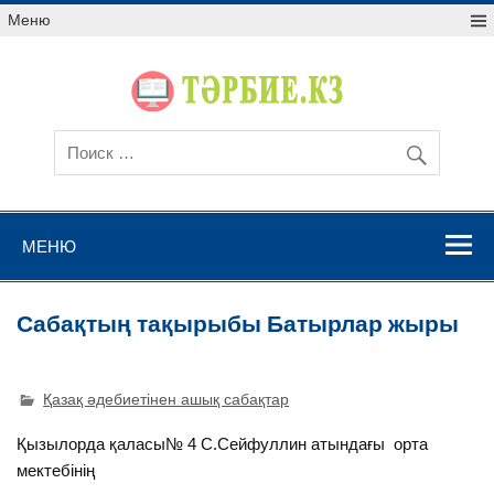
Меню
МЕНЮ
Сабақтың тақырыбы Батырлар жыры
Қазақ әдебиетінен ашық сабақтар
Қызылорда қаласы№ 4 С.Сейфуллин атындағы орта
мектебінің