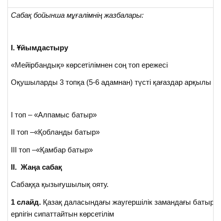
Сабақ бойынша мұғалімнің жазбалары:
І. Ұйымдастыру
«Мейірбандық» көрсетілімнен соң топ ережесі
Оқушыларды 3 топқа (5-6 адамнан) түсті қағаздар арқылы бө
І топ – «Алпамыс батыр»
ІІ топ –«Қобланды батыр»
ІІІ топ –«Қамбар батыр»
ІІ. Жаңа сабақ
Сабаққа қызығушылық ояту.
1 слайд.
Қазақ даласындағы жаугершілік замандағы батырл
ерлігін сипаттайтын көрсетілім