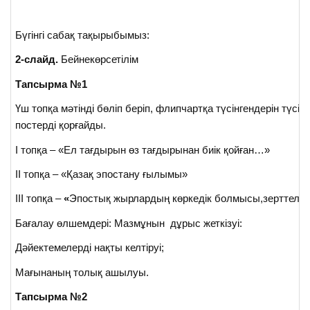
Бүгінгі сабақ тақырыбымыз:
2-слайд.
Бейнекөрсетілім
Тапсырма №1
Үш топқа мәтінді бөліп беріп, флипчартқа түсінгендерін түсірі
постерді қорғайды.
І топқа – «Ел тағдырын өз тағдырынан биік қойған…»
ІІ топқа – «Қазақ эпостану ғылымы»
ІІІ топқа –
«
Эпостық жырлардың көркедік болмысы,зерттелуі
Бағалау өлшемдері: Мазмұнын дұрыс жеткізуі:
Дәйектемелерді нақты келтіруі;
Мағынаның толық ашылуы.
Тапсырма №2