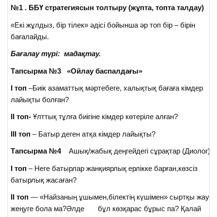
№1 . ББҮ стратегиясын толтыру (жұпта, топта талдау)
«Екі жұлдыз, бір тілек» әдісі бойынша әр топ бір – бірін
бағалайды.
Бағалау түрі: мадақтау.
Тапсырма №3 «Ойлау баспалдағы»
І топ
–Биік азаматтық мәртебеге, халықтық бағаға кімдер
лайықты болған?
ІІ топ-
Ұлттық тұлға биігіне кімдер көтеріле алған?
ІІІ топ
– Батыр деген атқа кімдер лайықты?
Тапсырма №4
Ашық/жабық деңгейдегі сұрақтар (Диолог)
І топ
– Неге батырлар жанқиярлық ерлікке барған,көзсіз
батырлық жасаған?
ІІ топ
— «Найзаның ұшымен,білектің күшімен» сыртқы жаул
жеңуге бола ма?Әлде бұл көзқарас бұрыс па? Қалай