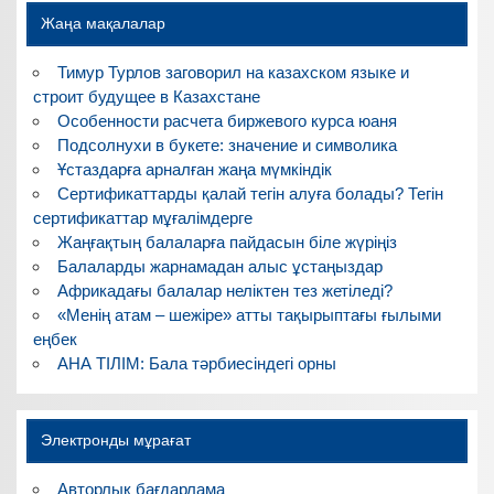
Жаңа мақалалар
Тимур Турлов заговорил на казахском языке и
строит будущее в Казахстане
Особенности расчета биржевого курса юаня
Подсолнухи в букете: значение и символика
Ұстаздарға арналған жаңа мүмкіндік
Сертификаттарды қалай тегін алуға болады? Тегін
сертификаттар мұғалімдерге
Жаңғақтың балаларға пайдасын біле жүріңіз
Балаларды жарнамадан алыс ұстаңыздар
Африкадағы балалар неліктен тез жетіледі?
«Менің атам – шежіре» атты тақырыптағы ғылыми
еңбек
АНА ТІЛІМ: Бала тәрбиесіндегі орны
Электронды мұрағат
Авторлық бағдарлама