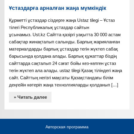
Ұстаздарға арналған жаңа мүмкіндік
Құрметті ұстаздар сіздерге жаңа Ustaz tilegi – Ұстаз
тілегі Республикалық ұстаздар сайтын
ұсынамыз. Ust.kz Сайтта қазіргі уақытта 30 000 астам
сабақтар жинақталып салынды. Барлық жарияланған
материалдарды барлық ұстаздар тегін жүктеп сабақ
барысында қолдана алады. Барлық құжаттар біздің
сайттарда сақталып 24 сағат бойы кез-келген ұстаз
тегін жүктеп ала алады. ustaz tilegi Қазақ тіліндегі жаңа
сайт. Сайттың негізгі мақсаты Қазақстандағы білім
деңгейін көтеріп жаңа технолгияларды қолданып […]
» Читать далее
Авторская программа