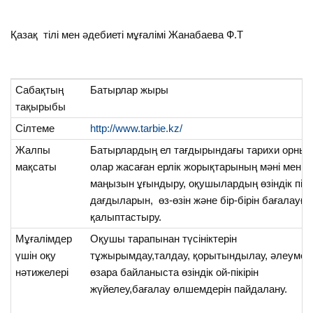
Қазақ тілі мен әдебиеті мұғалімі Жанабаева Ф.Т
Сабақтың
Батырлар жыры
тақырыбы
Сілтеме
http://www.tarbie.kz/
Жалпы
Батырлардың ел тағдырындағы тарихи орны 
мақсаты
олар жасаған ерлік жорықтарының мәні мен
маңызын ұғындыру, оқушылардың өзіндік пікі
дағдыларын, өз-өзін және бір-бірін бағалауға
қалыптастыру.
Мұғалімдер
Оқушы тарапынан түсініктерін
үшін оқу
тұжырымдау,талдау, қорытындылау, әлеумет
нәтижелері
өзара байланыста өзіндік ой-пікірін
жүйелеу,бағалау өлшемдерін пайдалану.