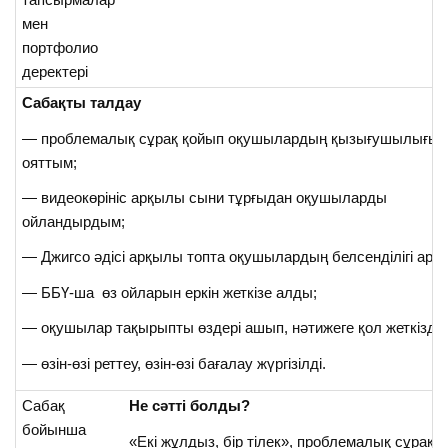
мен
портфолио
деректері
Сабақты талдау
— проблемалық сұрақ қойып оқушылардың қызығушылығын
ояттым;
— видеокөрініс арқылы сыни тұрғыдан оқушыларды
ойландырдым;
— Джигсо әдісі арқылы топта оқушылардың белсенділігі артт
— ББҮ-ша өз ойларын еркін жеткізе алды;
— оқушылар тақырыпты өздері ашып, нәтижеге қол жеткізді.
— өзін-өзі реттеу, өзін-өзі бағалау жүргізілді.
Сабақ
Не сәтті болды?
бойынша
«Екі жұлдыз, бір тілек», проблемалық сұрақт