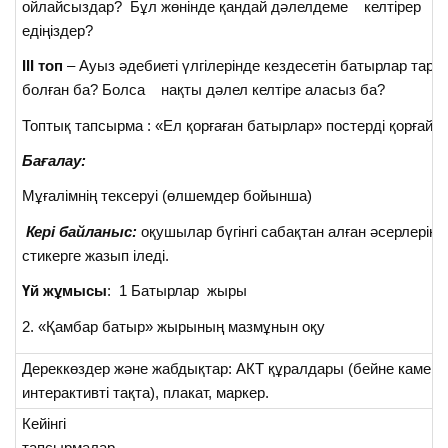
ойлайсыздар? Бұл жөнінде қандай дәлелдеме келтірер
едіңіздер?
ІІІ топ
– Ауыз әдебиеті үлгілерінде кездесетін батырлар тари
болған ба? Болса нақты дәлел келтіре аласыз ба?
Топтық тапсырма : «Ел қорғаған батырлар» постерді қорғайд
Бағалау:
Мұғалімнің тексеруі (өлшемдер бойынша)
Кері байланыс:
оқушылар бүгінгі сабақтан алған әсерлерін
стикерге жазып іледі.
Үй жұмысы
: 1 Батырлар жыры
2. «Қамбар батыр» жырының мазмұнын оқу
Дереккөздер және жабдықтар: АКТ құралдары (бейне камера
интерактивті тақта), плакат, маркер.
Кейінгі
тапсырмалар