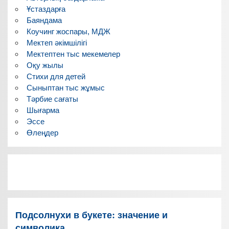
Ұстаздарға
Баяндама
Коучинг жоспары, МДЖ
Мектеп әкімшілігі
Мектептен тыс мекемелер
Оқу жылы
Стихи для детей
Сыныптан тыс жұмыс
Тәрбие сағаты
Шығарма
Эссе
Өлеңдер
Подсолнухи в букете: значение и
символика