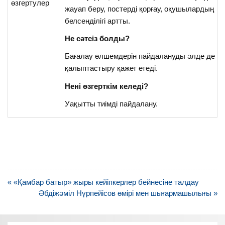
өзгертулер
жауап беру, постерді қорғау, оқушылардың
белсенділігі артты.
Не сәтсіз болды?
Бағалау өлшемдерін пайдалануды әлде де
қалыптастыру қажет етеді.
Нені өзгерткім келеді?
Уақытты тиімді пайдалану.
Навигация
« «Қамбар батыр» жыры кейіпкерлер бейнесіне талдау
по
Әбдіжәміл Нүрпейісов өмірі мен шығармашылығы »
записям