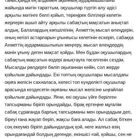
танысқанда ең алдымен ақынның аудармашылығы
жайында мәтін тараттым, оқушылар түртіп алу әдісі
арқылы мәтінге белгі қойып, тереңірек білгілері келетін
жерлерін ашып айту арқылы сабақтың мақсатын анықтап
алдық. Балалардың көпшілігінің Ахметтің мысал өлеңдерін,
оның негізгі астарларын ұғынғысы келетінін ескеріп, сабаққа
Ахметтің аудармашылығын меңгеру, мысал өлеңдердің
мәнін ұғыну деген мақсат қойды. Мен бұдан оқушылардың
сабақтың мақсатын өздері анықтауға төселгенін сездім.
Мысалды рөлдерге бөліп оқығаннан кейін, сол жерде
қойылым дайындады. Екі топтың оқушылары мысалдағы
оқиға желісін сахналаса, келесі топ күнделікті оқушылар
арасында кездесетін оқиғаны мысал желісіне ыңғайлап
қойылым дайындады. Яғни, екі оқушы үйге берілген
тапсырманы бірігіп орындайды, бірақ ертеңіне мұғалім
сабақ сұрағанда барлық тапсырманы мен орындадым деп,
біреуі ғана жауап беріп, жақсы баға алады. Ал сабақ біткен
соң екеуміз бірігіп дайындалдық қой, неге жалғыз өзің
орындағандай болдың дегенде, екіншісі «әй, қойшы, сен не