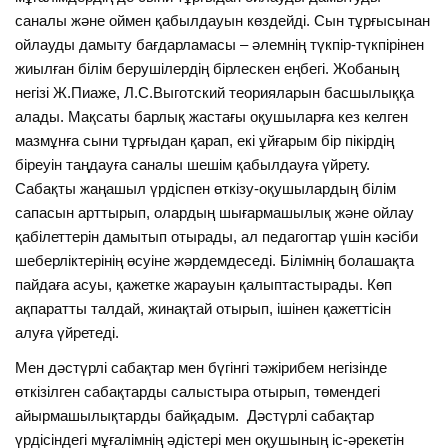
саналы және оймен қабылдауын көздейді. Сын тұрғысынан
ойлауды дамыту бағдарламасы – әлемнің түкпір-түкпірінен
жиылған білім берушілердің бірлескен еңбегі. Жобаның
негізі Ж.Пиаже, Л.С.Выготский теорияларын басшылыққа
алады. Мақсаты барлық жастағы оқушыларға кез келген
мазмұнға сыни тұрғыдан қарап, екі ұйғарым бір пікірдің
біреуін таңдауға саналы шешім қабылдауға үйрету.
Сабақты жаңашыл үрдіспен өткізу-оқушылардың білім
сапасын арттырып, олардың шығармашылық және ойлау
қабілеттерін дамытып отырады, ал педагогтар үшін кәсіби
шеберліктерінің өсуіне жәрдемдеседі. Білімнің болашақта
пайдаға асуы, қажетке жарауын қалыптастырады. Көп
ақпаратты талдай, жинақтай отырып, ішінен қажеттісін
алуға үйретеді.
Мен дәстүрлі сабақтар мен бүгінгі тәжірибем негізінде
өткізілген сабақтарды салыстыра отырып, төмендегі
айырмашылықтарды байқадым. Дәстүрлі сабақтар
үрдісіндегі мұғалімнің әдістері мен оқушының іс-әрекетін