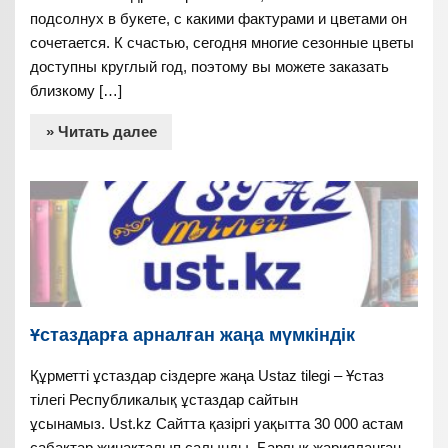
подсолнух в букете, с какими фактурами и цветами он
сочетается. К счастью, сегодня многие сезонные цветы
доступны круглый год, поэтому вы можете заказать
близкому […]
» Читать далее
Ұстаздарға арналған жаңа мүмкіндік
Құрметті ұстаздар сіздерге жаңа Ustaz tilegi – Ұстаз
тілегі Республикалық ұстаздар сайтын
ұсынамыз. Ust.kz Сайтта қазіргі уақытта 30 000 астам
сабақтар жинақталып салынды. Барлық жарияланған