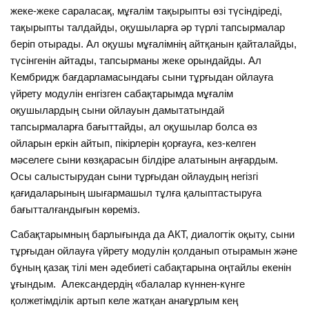
жеке-жеке сараласақ, мұғалім тақырыпты өзі түсіндіреді,
тақырыпты талдайды, оқушыларға әр түрлі тапсырмалар
беріп отырады. Ал оқушы мұғалімнің айтқанын қайталайды,
түсінгенін айтады, тапсырманы жеке орындайды. Ал
Кембридж бағдарламасындағы сыни тұрғыдан ойлауға
үйрету модулін енгізген сабақтарымда мұғалім
оқушылардың сыни ойлауын дамытатындай
тапсырмаларға бағыттайды, ал оқушылар болса өз
ойларын еркін айтып, пікірлерін қорғауға, кез-келген
мәселеге сыни көзқарасын білдіре алатынын аңғардым.
Осы салыстырудан сыни тұрғыдан ойлаудың негізгі
қағидаларының шығармашыл тұлға қалыптастыруға
бағытталғандығын көреміз.
Сабақтарымның барлығында да АКТ, диалогтік оқыту, сыни
тұрғыдан ойлауға үйрету модулін қолданып отырамын және
бұның қазақ тілі мен әдебиеті сабақтарына оңтайлы екенін
ұғындым. Александердің «балалар күннен-күнге
қолжетімділік артып келе жатқан анағұрлым кең