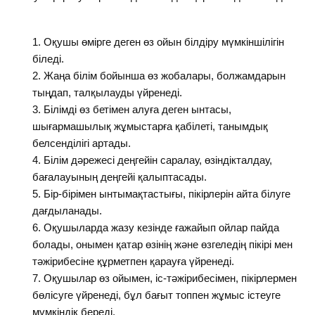
Оқушы өмірге деген өз ойын білдіру мүмкіншілігін
біледі.
Жаңа білім бойынша өз жобалары, болжамдарын
тыңдап, талқылауды үйренеді.
Білімді өз бетімен алуға деген ынтасы,
шығармашылық жұмыстарға қабілеті, танымдық
белсенділігі артады.
Білім дәрежесі деңгейін саралау, өзіндікталдау,
бағалауының деңгейі қалыптасады.
Бір-бірімен ынтымақтастығы, пікірлерін айта білуге
дағдыланады.
Оқушыларда жазу кезінде ғажайып ойлар пайда
болады, онымен қатар өзінің және өзгеледің пікірі мен
тәжірибесіне құрметпен қарауға үйренеді.
Оқушылар өз ойымен, іс-тәжірибесімен, пікірлермен
бөлісуге үйренеді, бұл бағыт топпен жұмыс істеуге
мүмкіндік береді.