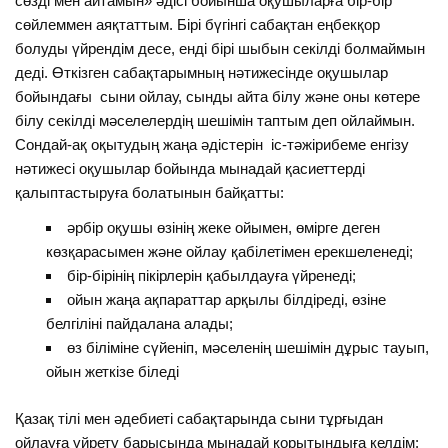
сөзді мен айтамын» әдісі бойынша оқушыларға бір-бір
сөйлеммен аяқтаттым. Бірі бүгінгі сабақтан еңбекқор
болуды үйрендім десе, енді бірі шыбын секілді болмаймын
деді. Өткізген сабақтарымның нәтижесінде оқушылар
бойындағы сыни ойлау, сынды айта білу және оны көтере
білу секілді мәселелердің шешімін таптым деп ойлаймын.
Сондай-ақ оқытудың жаңа әдістерін іс-тәжірибеме енгізу
нәтижесі оқушылар бойында мынадай қасиеттерді
қалыптастыруға болатынын байқатты:
әрбір оқушы өзінің жеке ойымен, өмірге деген
көзқарасымен және ойлау қабілетімен ерекшеленеді;
бір-бірінің пікірлерін қабылдауға үйренеді;
ойын жаңа ақпараттар арқылы білдіреді, өзіне
белгіліні пайдалана алады;
өз біліміне сүйеніп, мәселенің шешімін дұрыс тауып,
ойын жеткізе біледі
Қазақ тілі мен әдебиеті сабақтарында сыни тұрғыдан
ойлауға үйрету барысында мынадай қорытындыға келдім: