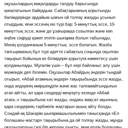
оқушылардың мақалдарды талдау барысында
қиналатынын байқадым. Сабақтарымның қорытынды
бөлімдерінде әрдайым шағын ой толғау жазуды ұсынып
отырдым, яғни эссенің екі түрі бар: 5-минуттық эссе, 10-
минуттық эссе, және де ұзағыраққа созылған және көп
еңбек сіңіруді қажет ететін шығарма болып табылады.
Менің қолданғаным 5-минуттық эссе болатын. Жазба
тапсырманың бұл түрі әдетте сабақтың соңында оқылған
тақырып бойынша өз білімдерін қорытуға көмектесу үшін
қолданылады. Мұғалім үшін – бұл кері байланыс алу үшін
мүмкіндік деп білемін. Оқушылар Абайдың әндерін тыңдай
отырып, «Абай атамның әндері» тақырыбында эссе жазды,
онда әндерінің өміршеңдігін және жас талғамайтындығын
атап айтты, ал қара сөздерді меңгерту кезінде «Абай
атаға..» тақырыбына хат жазды, ондағы мақсат-ақынның
қара сөздерінің тәрбиелік жақтарын ашық айту болды.
Сондай-ақ Шәкәрім шығармашылығымен танысқанда «Ел
болашағы-жастар» тақырыбына да ой толғау жазды, мұнда
оқушылардың сөзі бір жерден шықты, яғни елдің болашағы