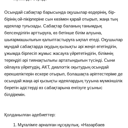
Осындай сабақтар барысында оқушылар өздерінің, бір-
бірінің ой-пікірлеріне сын көзімен қарай отырып, жаңа тың
идеялар туғызады. Сабақтар баланың танымдық
белсенділігін арттыруға, өз бетінше білім алуына,
шығармашылығын қалыптастыруға ықпал етеді. Оқушылар
мұндай сабақтарда оқудың қызықты әрі жеңіл өтетіндігін,
ұжымда бірлесіп жұмыс жасауға үйрететіндігін, білімнің
тереңдігі әрі тиянақтылығы артатындығын түсінді. Сыни
ойлауға үйретудің, АКТ, диалогтік оқытудың осындай
ерекшеліктерін ескере отырып, болашақта әріптестеріме де
осындай жаңа әрі қызықты идеялардың тууына мүмкіншілік
беретін әдістерді өз сабақтарына енгізуге ұсыныс
білдіремін.
Қолданылған әдебиеттер:
Мұғалімге арналған нұсқаулық. «Назарбаев