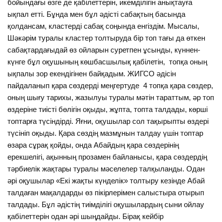
бойындағы өзге де қабілеттерін, икемділігін анықтауға
ықпал етті. Бұнда мен бұл әдісті сабақтың басында
қолдансам, кластерді сабақ соңында енгіздім. Мысалы,
Шәкәрім туралы кластер толтыруда бір топ тағы да өткен
сабақтардағыдай өз ойларын суретпен ұсынды, күннен-
күнге бұл оқушының көшбасшылық қабілетін, топқа оның
ықпалы зор екендігінен байқадым. ЖИГСО әдісін
пайдаланып қара сөздерді меңгертуде 4 топқа қара сөздер,
оның шығу тарихы, жазылуы туралы мәтін тараттым, әр топ
өздеріне тиісті бөлігін оқыды, жұпта, топта талдады, көрші
топтарға түсіндірді. Яғни, оқушылар сол тақырыпты өздері
түсініп оқыды. Қара сөздің мазмұнын талдау үшін топтар
өзара сұрақ қойды, онда Абайдың қара сөздерінің
ерекшелігі, ақынның прозамен байланысы, қара сөздердің
тәрбиелік жақтары туралы мәселелер талқыланды. Одан
әрі оқушылар «Екі жақты күнделік» толтыру кезінде Абай
талдаған мақалдарды өз пікірлерімен салыстыра отырып
талдады. Бұл әдістің тиімділігі оқушылардың сыни ойлау
қабілеттерін одан әрі шыңдайды. Бірақ кейбір