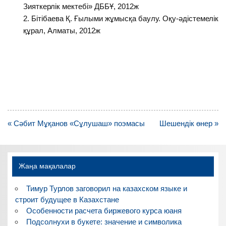
Зияткерлік мектебі» ДББҰ, 2012ж
Бітібаева Қ. Ғылыми жұмысқа баулу. Оқу-әдістемелік
құрал, Алматы, 2012ж
Навигация
« Сәбит Мұқанов «Сұлушаш» поэмасы
Шешендік өнер »
по
записям
Жаңа мақалалар
Тимур Турлов заговорил на казахском языке и
строит будущее в Казахстане
Особенности расчета биржевого курса юаня
Подсолнухи в букете: значение и символика