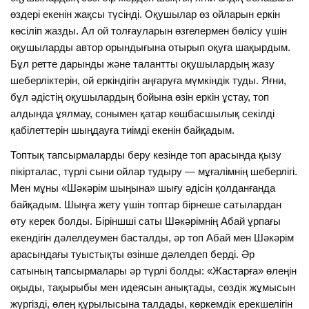
өздері екенін жақсы түсінді. Оқушылар өз ойларын еркін
көсіліп жазды. Ал ой толғауларын өзгелермен бөлісу үшін
оқушыларды автор орындығына отырып оқуға шақырдым.
Бұл ретте дарынды және талантты оқушылардың жазу
шеберліктерін, ой еркіндігін аңғаруға мүмкіндік туды. Яғни,
бұл әдістің оқушылардың бойына өзін еркін ұстау, топ
алдында ұялмау, сонымен қатар көшбасшылық секілді
қабілеттерін шыңдауға тиімді екенін байқадым.
Топтық тапсырмаларды беру кезінде топ арасында қызу
пікірталас, түрлі сыни ойлар тудыру — мұғалімнің шеберлігі.
Мен мұны «Шәкәрім шыңына» шығу әдісін қолданғанда
байқадым. Шыңға жету үшін топтар бірнеше сатылардан
өту керек болды. Біріншші саты Шәкәрімнің Абай ұрпағы
екендігін дәлелдеумен басталды, әр топ Абай мен Шәкәрім
арасындағы туыстықты өзінше дәлелдеп берді. Әр
сатының тапсырмалары әр түрлі болды: «Жастарға» өлеңін
оқыды, тақырыбы мен идеясын анықтады, сөздік жұмысын
жүргізді, өлең құрылысына талдады, көркемдік ерекшелігін