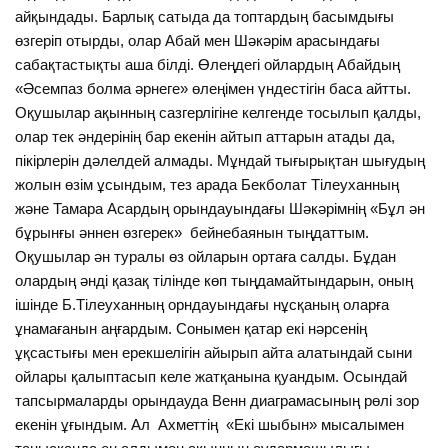
айқындады. Барлық сатыда да топтардың басымдығы
өзгеріп отырды, олар Абай мен Шәкәрім арасындағы
сабақтастықты аша білді. Өлеңдегі ойлардың Абайдың
«Әсемпаз болма әрнеге» өлеңімен үндестігін баса айтты.
Оқушылар ақынның сазгерлігіне келгенде тосылып қалды,
олар тек әндерінің бар екенін айтып аттарын атады да,
пікірлерін дәлелдей алмады. Мұндай тығырықтан шығудың
жолын өзім ұсындым, тез арада Бекболат Тілеуханның
және Тамара Асардың орындауындағы Шәкәрімнің «Бұл ән
бұрынғы әннен өзгерек» бейнебаянын тыңдаттым.
Оқушылар ән туралы өз ойларын ортаға салды. Бұдан
олардың әнді қазақ тілінде көп тыңдамайтындарын, оның
ішінде Б.Тілеуханның орндауындағы нұсқаның оларға
ұнамағанын аңғардым. Сонымен қатар екі нәрсенің
ұқсастығы мен ерекшелігін айырып айта алатындай сыни
ойлары қалыптасып келе жатқанына қуандым. Осындай
тапсырмаларды орындауда Венн диаграмасының рөлі зор
екенін ұғындым. Ал Ахметтің «Екі шыбын» мысалымен