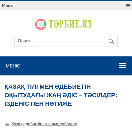
Меню
МЕНЮ
ҚАЗАҚ ТІЛІ МЕН ӘДЕБИЕТІН
ОҚЫТУДАҒЫ ЖАҢ ӘДІС – ТӘСІЛДЕР:
ІЗДЕНІС ПЕН НӘТИЖЕ
Қазақ әдебиетінен ашық сабақтар