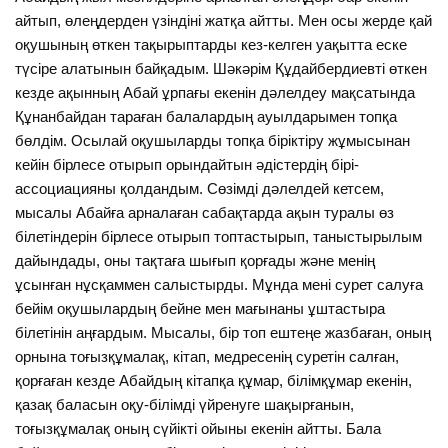
айтып, өлеңдерден үзіндіні жатқа айтты. Мен осы жерде қай
оқушының өткен тақырыптарды кез-келген уақытта еске
түсіре алатынын байқадым. Шәкәрім Құдайбердиевті өткен
кезде ақынның Абай ұрпағы екенін дәлелдеу мақсатында
Құнанбайдан тараған балалардың ауылдарымен топқа
бөлдім. Осылай оқушыларды топқа біріктіру жұмысынан
кейін бірлесе отырып орындайтын әдістердің бірі-
ассоциацияны қолдандым. Сөзімді дәлелдей кетсем,
мысалы Абайға арналаған сабақтарда ақын туралы өз
білетіндерін бірлесе отырып топтастырып, таныстырылым
дайындады, оны тақтаға шығып қорғады және менің
ұсынған нұсқаммен салыстырды. Мұнда мені сурет салуға
бейім оқушылардың бейне мен мағынаны ұштастыра
білетінін аңғардым. Мысалы, бір топ ештеңе жазбаған, оның
орнына тоғызқұмалақ, кітап, медресенің суретін салған,
қорғаған кезде Абайдың кітапқа құмар, білімқұмар екенін,
қазақ баласын оқу-білімді үйренуге шақырғанын,
тоғызқұмалақ оның сүйікті ойыны екенін айтты. Бала