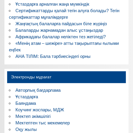
Ұстаздарға арналған жаңа мүмкіндік
Сертификаттарды қалай тегін алуға болады? Тегін
сертификаттар мұғалімдерге
Жаңғақтың балаларға пайдасын біле жүріңіз
Балаларды жарнамадан алыс ұстаңыздар
Африкадағы балалар неліктен тез жетіледі?
«Менің атам – шежіре» атты тақырыптағы ғылыми
еңбек
АНА ТІЛІМ: Бала тәрбиесіндегі орны
Электронды мұрағат
Авторлық бағдарлама
Ұстаздарға
Баяндама
Коучинг жоспары, МДЖ
Мектеп әкімшілігі
Мектептен тыс мекемелер
Оқу жылы