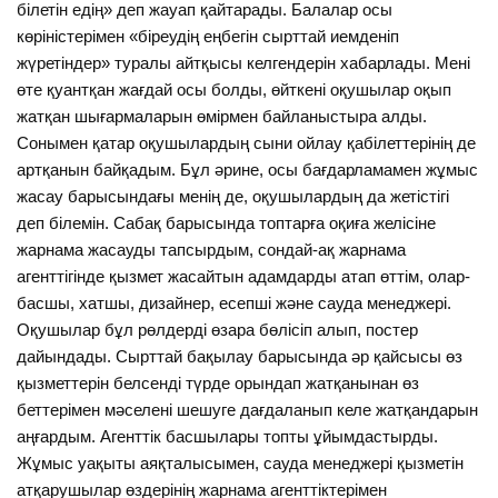
білетін едің» деп жауап қайтарады. Балалар осы
көріністерімен «біреудің еңбегін сырттай иемденіп
жүретіндер» туралы айтқысы келгендерін хабарлады. Мені
өте қуантқан жағдай осы болды, өйткені оқушылар оқып
жатқан шығармаларын өмірмен байланыстыра алды.
Сонымен қатар оқушылардың сыни ойлау қабілеттерінің де
артқанын байқадым. Бұл әрине, осы бағдарламамен жұмыс
жасау барысындағы менің де, оқушылардың да жетістігі
деп білемін. Сабақ барысында топтарға оқиға желісіне
жарнама жасауды тапсырдым, сондай-ақ жарнама
агенттігінде қызмет жасайтын адамдарды атап өттім, олар-
басшы, хатшы, дизайнер, есепші және сауда менеджері.
Оқушылар бұл рөлдерді өзара бөлісіп алып, постер
дайындады. Сырттай бақылау барысында әр қайсысы өз
қызметтерін белсенді түрде орындап жатқанынан өз
беттерімен мәселені шешуге дағдаланып келе жатқандарын
аңғардым. Агенттік басшылары топты ұйымдастырды.
Жұмыс уақыты аяқталысымен, сауда менеджері қызметін
атқарушылар өздерінің жарнама агенттіктерімен