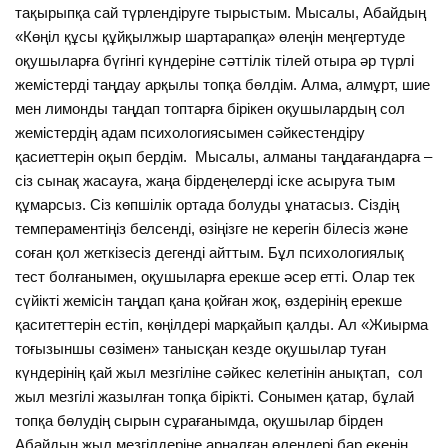
тақырыпқа сай түрлендіруге тырыстым. Мысалы, Абайдың
«Көңіл құсы құйқылжыр шартарапқа» өлеңін меңгертуде
оқушыларға бүгінгі күндеріне сәттілік тілей отыра әр түрлі
жемістерді таңдау арқылы топқа бөлдім. Алма, алмұрт, шие
мен лимонды таңдап топтарға бірікен оқушылардың сол
жемістердің адам психологиясымен сәйкестендіру
қасиеттерін оқып бердім. Мысалы, алманы таңдағандарға –
сіз сынақ жасауға, жаңа бірдеңелерді іске асыруға тым
құмарсыз. Сіз көпшілік ортада болуды ұнатасыз. Сіздің
темпераментіңіз белсенді, өзіңізге не керегін білесіз және
соған қол жеткізесіз дегенді айттым. Бұл психологиялық
тест болғанымен, оқушыларға ерекше әсер етті. Олар тек
сүйікті жемісін таңдап қана қойған жоқ, өздерінің ерекше
қаситеттерін естіп, көңілдері марқайып қалды. Ал «Жиырма
тоғызыншы сөзімен» танысқан кезде оқушылар туған
күндерінің қай жыл мезгіліне сәйкес келетінін анықтап, сол
жыл мезгілі жазылған топқа бірікті. Сонымен қатар, бұлай
топқа бөлудің сырын сұрағанымда, оқушылар бірден
Абайдың жыл мезгілдеріне арналған өлеңдері бар екенін