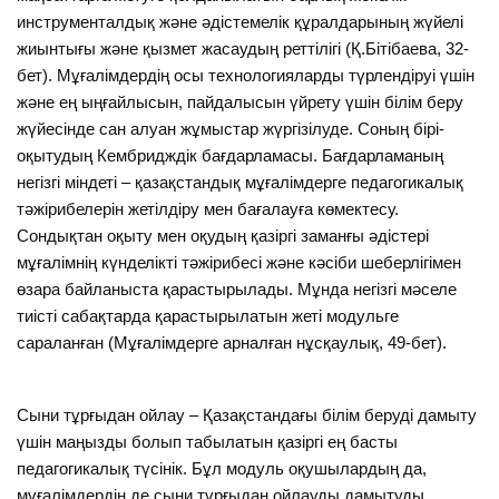
инструменталдық және әдістемелік құралдарының жүйелі
жиынтығы және қызмет жасаудың реттілігі (Қ.Бітібаева, 32-
бет). Мұғалімдердің осы технологияларды түрлендіруі үшін
және ең ыңғайлысын, пайдалысын үйрету үшін білім беру
жүйесінде сан алуан жұмыстар жүргізілуде. Соның бірі-
оқытудың Кембридждік бағдарламасы. Бағдарламаның
негізгі міндеті – қазақстандық мұғалімдерге педагогикалық
тәжірибелерін жетілдіру мен бағалауға көмектесу.
Сондықтан оқыту мен оқудың қазіргі заманғы әдістері
мұғалімнің күнделікті тәжірибесі және кәсіби шеберлігімен
өзара байланыста қарастырылады. Мұнда негізгі мәселе
тиісті сабақтарда қарастырылатын жеті модульге
сараланған (Мұғалімдерге арналған нұсқаулық, 49-бет).
Сыни тұрғыдан ойлау – Қазақстандағы білім беруді дамыту
үшін маңызды болып табылатын қазіргі ең басты
педагогикалық түсінік. Бұл модуль оқушылардың да,
мұғалімдердің де сыни тұрғыдан ойлауды дамытуды