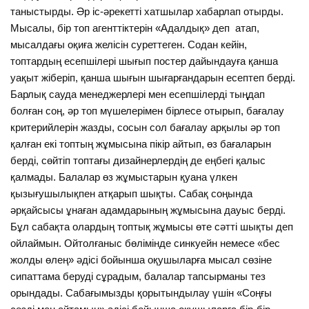
таныстырды. Әр іс-әрекетті хатшылар хабарлап отырды.
Мысалы, бір топ агенттіктерін «Адалдық» деп атап,
мысалдағы оқиға желісін суреттеген. Содан кейін,
топтардың есепшілері шығып постер дайындауға қанша
уақыт жіберіп, қанша шығын шығарғандарын есептеп берді.
Барлық сауда менеджерлері мен есепшілерді тыңдап
болған соң, әр топ мүшелерімен бірлесе отырып, бағалау
критерийлерін жазды, сосын сол бағалау арқылы әр топ
қалған екі топтың жұмысына пікір айтып, өз бағаларын
берді, сөйтіп топтағы дизайнерлердің де еңбегі қалыс
қалмады. Балалар өз жұмыстарын қуана үлкен
қызығушылықпен атқарып шықты. Сабақ соңында
әрқайсысы ұнаған адамдарының жұмысына дауыс берді.
Бұл сабақта олардың топтық жұмысы өте сәтті шықты деп
ойлаймын. Ойтолғаныс бөлімінде синкуейн немесе «бес
жолды өлең» әдісі бойынша оқушыларға мысал сөзіне
сипаттама беруді сұрадым, балалар тапсырманы тез
орындады. Сабағымызды қорытындылау үшін «Соңғы