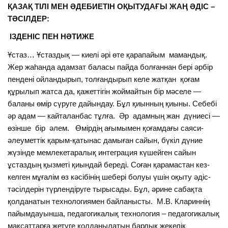
ҚАЗАҚ ТІЛІ МЕН ӘДЕБИЕТІН ОҚЫТУДАҒЫ ЖАҢ ӘДІС –
ТӘСІЛДЕР:
ІЗДЕНІС ПЕН НӘТИЖЕ
Ұстаз… Ұстаздық — киелі әpi өте қарапайым мамандық.
Жер жаһанда адамзат баласы пайда болғаннан бepi әрбір
пендені ойландырып, толғандырып келе жатқан қоғам
құрылып жатса да, қажеттігін жоймайтын бip мәселе —
баланы өмip сүруге дайындау. Бұл қиынның қиыны. Ceбeбi
әр адам — кайталанбас тұлға. Әр адамның жан дүниесі —
өзінше бip әлем. Өмiрдің ағымымен қоғамдағы саяси-
әлеуметтік қарым-қатынас дамыған сайын, бүкіл дүние
жүзінде мемлекетаралық интеграция күшейген сайын
ұстаздың қызметі қиындай береді. Соған қарамастан кез-
келген мұғалім өз кәсібінің шебері болуы үшін оқыту әдіс-
тәсілдерін түрлендіруге тырысады. Бұл, әрине сабақта
қолданатын технологиямен байланысты. М.В. Клариннің
пайымдауынша, педагогикалық технология – педагогикалық
мақсаттарға жетуге қолданылатын барлық жекелік