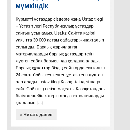
мүмкіндік
Құрметті ұстаздар сіздерге жаңа Ustaz tilegi
– Ұстаз тілегі Республикалық ұстаздар
сайтын ұсынамыз. Ust.kz Сайтта қазіргі
уақытта 30 000 астам сабақтар жинақталып
салынды. Барлық жарияланған
материалдарды барлық ұстаздар тегін
жүктеп сабақ барысында қолдана алады.
Барлық құжаттар біздің сайттарда сақталып
24 сағат бойы кез-келген ұстаз тегін жүктеп
ала алады. ustaz tilegi Қазақ тіліндегі жаңа
сайт. Сайттың негізгі мақсаты Қазақстандағы
білім деңгейін көтеріп жаңа технолгияларды
қолданып […]
» Читать далее