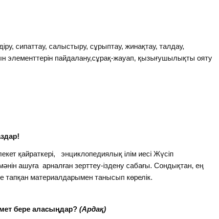
іру, сипаттау, салыстыру, сұрыптау, жинақтау, талдау,
,ойын элементтерін пайдалану,сұрақ-жауап, қызығушылықты ояту
аздар!
лекет қайраткері, энциклопедиялық ілім иесі Жүсіп
мәнін ашуға арналған зерттеу-іздену сабағы. Сондықтан, ең
де тапқан материалдарымен танысып көрелік.
імет бере аласыңдар?
(Ардақ)