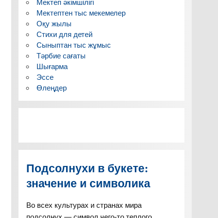
Мектеп әкімшілігі
Мектептен тыс мекемелер
Оқу жылы
Стихи для детей
Сыныптан тыс жұмыс
Тәрбие сағаты
Шығарма
Эссе
Өлеңдер
Подсолнухи в букете:
значение и символика
Во всех культурах и странах мира
подсолнух — символ чего-то теплого,