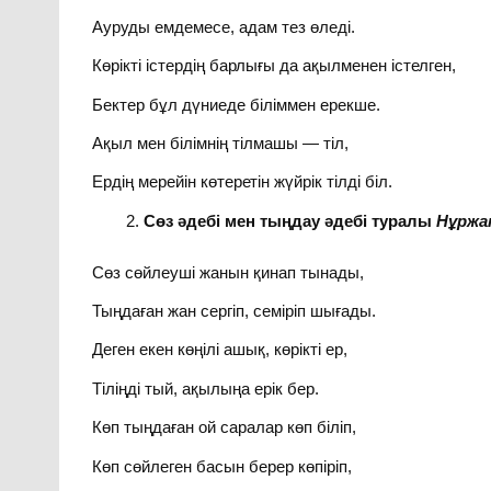
Ауруды емдемесе, адам тез өледі.
Көрікті істердің барлығы да ақылменен істелген,
Бектер бұл дүниеде біліммен ерекше.
Ақыл мен білімнің тілмашы — тіл,
Ердің мерейін көтеретін жүйрік тілді біл.
Сөз әдебі мен тыңдау әдебі туралы
Нұржа
Сөз сөйлеуші жанын қинап тынады,
Тыңдаған жан сергіп, семіріп шығады.
Деген екен көңілі ашық, көрікті ер,
Тіліңді тый, ақылыңа ерік бер.
Көп тыңдаған ой саралар көп біліп,
Көп сөйлеген басын берер көпіріп,