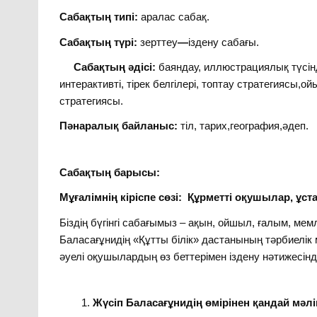
Сабақтың типі:
аралас сабақ.
Сабақтың түрі:
зерттеу
—
іздену сабағы.
Сабақтың әдісі:
баяндау, иллюстрациялық түсінд
интерактивті, тірек белгілері, топтау стратегиясы
стратегиясы.
Пәнаралық байланыс:
тіл, тарих,география,әдеп.
Сабақтың барысы:
Мұғалімнің кіріспе сөзі: Құрметті оқушылар, ұст
Біздің бүгінгі сабағымыз – ақын, ойшыл, ғалым, мем
Баласағұнидің «Құтты білік» дастанының тәрбиелік 
әуелі оқушылардың өз беттерімен іздену нәтижесін
Жүсіп Баласағұнидің өмірінен қандай мәл