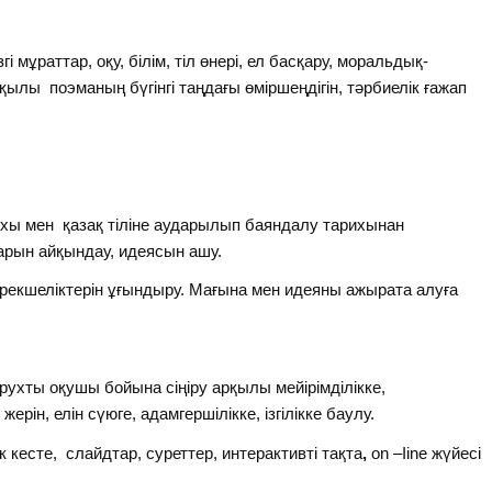
мұраттар, оқу, білім, тіл өнері, ел басқару, моральдық-
ылы поэманың бүгінгі таңдағы өміршеңдігін, тәрбиелік ғажап
ихы мен қазақ тіліне аударылып баяндалу тарихынан
рын айқындау, идеясын ашу.
ерекшеліктерін ұғындыру. Мағына мен идеяны ажырата алуға
ухты оқушы бойына сіңіру арқылы мейірімділікке,
рін, елін сүюге, адамгершілікке, ізгілікке баулу.
к кесте, слайдтар, суреттер, интерактивті тақта
,
on –Iine жүйесі