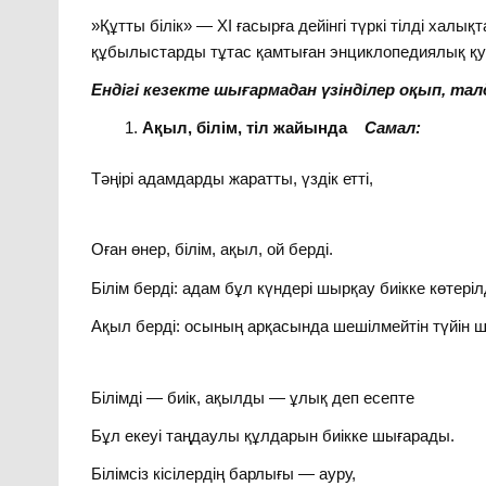
»Құтты білік» — ХІ ғасырға дейінгі түркі тілді хал
құбылыстарды тұтас қамтыған энциклопедиялық қу
Ендігі кезекте шығармадан үзінділер оқып, талд
Ақыл, білім, тіл жайында
Самал:
Тәңірі адамдарды жаратты, үздік етті,
Оған өнер, білім, ақыл, ой берді.
Білім берді: адам бұл күндері шырқау биікке көтеріл
Ақыл берді: осының арқасында шешілмейтін түйін ш
Білімді — биік, ақылды — ұлық деп есепте
Бұл екеуі таңдаулы құлдарын биікке шығарады.
Білімсіз кісілердің барлығы — ауру,