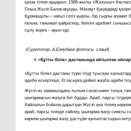
қазақ тіліне аударып, 1986-жылы «Жазушы» баспас
Оның Жүсіп Баласағұнды, Махмұт Қашқариді қазіргі қа
Құрмашұлы – нағыз сегіз қырлы, бір сырлы азамат 
ғалым, танымал қайраткер, белгілі әдебиет сыншысы,
сұлу жорға – ақын еді.
(Суреттер, А.Егеубаев фотосы слаид)
«Құтты білік» дастанында айтылған ойларғ
»Құтты білік» дастаны түркі тілді туысқан халықтард
әдеби ескерткіші, ХІ ғасырға дейінгі жазба әдеби т
Жүсіп өз заманындағы ғылым саласымен толық таны
шығармасын жазуға бет бұрды. Араб, парсы тілдерін 
байлығын бойына дарытқан Жүсіп ана тілінің көркем
араб, парсы тілінде сөйлеу, шығарма жазу сияқты с
көркем шығарма жазу дәстүрін қалыптастырып кетуі