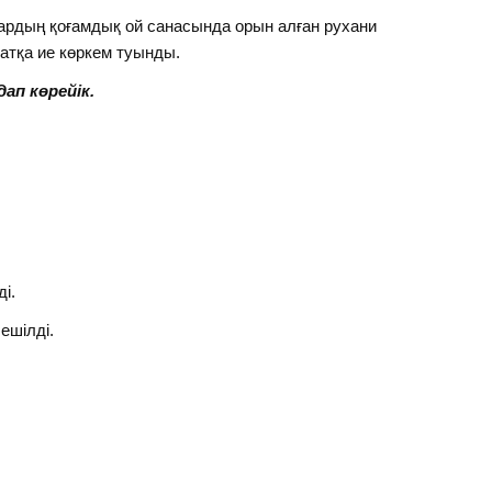
ықтардың қоғамдық ой санасында орын алған рухани
атқа ие көркем туынды.
ап көрейік.
ді.
ешілді.