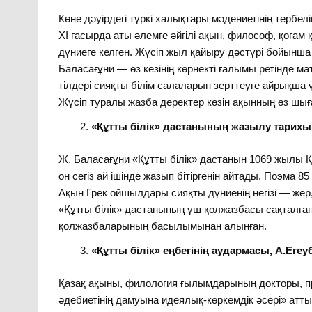
Көне дәуірдегі түркі халықтары мәдениетінің тербел
ХІ ғасырда аты әлемге әйгілі ақын, философ, қоғам
дүниеге келген. Жүсіп жыл қайыру дәстүрі бойынша
Баласағұни — өз кезінің көрнекті ғалымы ретінде ма
тілдері сияқты білім салаларын зерттеуге айрықша 
Жүсіп туралы жазба деректер көзін ақынның өз шығ
«Құтты білік» дастанының жазылу тарихы
Ж. Баласағұни «Құтты білік» дастанын 1069 жылы 
он сегіз ай ішінде жазып бітіргенін айтады. Поэма 8
Ақын Грек ойшылдары сияқты дүниенің негізі — жер, с
«Құтгы білік» дастанының үш қолжазбасы сақталған.
қолжазбаларының басылымынан алынған.
«Құтты білік» еңбегінің аудармасы, А.Егеу
Қазақ ақыны, филология ғылымдарының докторы, пр
әдебиетінің дамуына идеялық-көркемдік әсері» ат