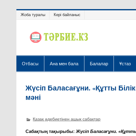
Жоба туралы
Кері байланыс
Отбасы
Ана мен бала
Балалар
Ұстаз
Жүсіп Баласағұни. «Құтты Біл
мәні
Қазақ әдебиетінен ашық сабақтар
Сабақтың тақырыбы:
Жүсіп Баласағұни. «Құтт