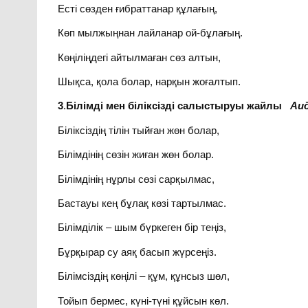
Есті сөзден ғибраттанар құлағың,
Көп мылжыңнан лайланар ой-бұлағың.
Көңіліңдегі айтылмаған сөз алтын,
Шықса, қола болар, нарқын жоғалтып.
3
.
Білімді мен біліксізді салыстыруы жайлы
Аид
Біліксіздің тілін тыйған жөн болар,
Білімдінің сөзін жиған жөн болар.
Білімдінің нұрлы сөзі сарқылмас,
Бастауы кең бұлақ көзі тартылмас.
Білімділік – шым бүркеген бір теңіз,
Бұрқырар су аяқ басып жүрсеңіз.
Білімсіздің көңілі – құм, құнсыз шөл,
Тойып бермес, күні-түні құйсын көл.