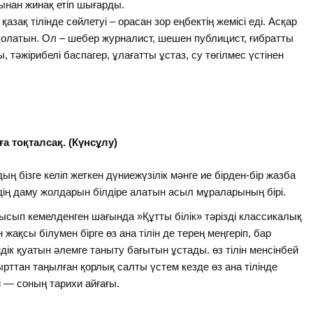
ынан жинақ етіп шығарды.
зақ тілінде сөйлетуі – орасан зор еңбектің жемісі еді. Асқар
болатын. Ол – шебер журналист, шешен публицист, ғибратты
 тәжірибелі баспагер, ұлағатты ұстаз, су төгілмес үстінен
а тоқталсақ. (Күнсұлу)
ың бізге келіп жеткен дүниежүзілік мәнге ие бірден-бір жазба
ілдің даму жолдарын білдіре алатын асыл мұраларының бірі.
сып кемелденген шағында »Құтты білік» тәрізді классикалық
жақсы білумен бірге өз ана тілін де терең меңгеріп, бар
дік қуатын әлемге таныту бағытын ұстады. өз тілін менсінбей
ырттан таңылған қорлық салты үстем кезде өз ана тілінде
 — соның тарихи айғағы.