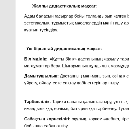
Жалпы дидактикалық мақсат
:
Адам баласын ғасырлар бойы толғандырып келген ізгі 
эстетикалық, тұрмыстық мәселелердің мәнін ашу арқ
қуатын түсіндіру.
Үш бірыңғай дидактикалық мақсат
:
Білімділік: «
Құтты білік» дастанының жазылу тар
мағлұматтар беру. Шығарманың құндылық мазмұнда
Дамытушылық:
Дастанның мән-маңызын, өзіндік 
үйрету, ойлау, есте сақтау қабілеттерін арттыру.
Тәрбиелілік:
Тарихи сананы қалыптастыру, ұлттық р
имандылыққа, ерлікке, батырлыққа тәрбиелеу. Туған же
Сабақтың көрнекілігі:
оқулық, көркем әдебиет, тіре
бойынша сабақ өткізу.