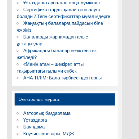
Ұстаздарға арналған жаңа мүмкіндік
Сертификаттарды қалай тегін алуға
болады? Тегін сертификаттар мұғалімдерге
Жаңғақтың балаларға пайдасын біле
жүріңіз
Балаларды жарнамадан алыс
ұстаңыздар
Африкадағы балалар неліктен тез
жетіледі?
«Менің атам – шежіре» атты
тақырыптағы ғылыми еңбек
АНА ТІЛІМ: Бала тәрбиесіндегі орны
Электронды мұрағат
Авторлық бағдарлама
Ұстаздарға
Баяндама
Коучинг жоспары, МДЖ