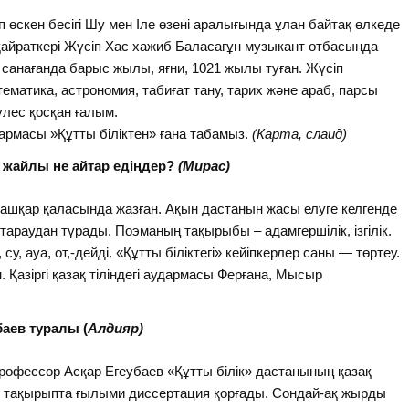
іп өскен бесігі Шу мен Іле өзені аралығында ұлан байтақ өлкеде
 қайраткері Жүсіп Хас хажиб Баласағұн музыкант отбасында
 санағанда барыс жылы, яғни, 1021 жылы туған. Жүсіп
тематика, астрономия, табиғат тану, тарих және араб, парсы
үлес қосқан ғалым.
армасы »Құтты біліктен» ғана табамыз.
(Карта, слаид)
 жайлы не айтар едіңдер?
(Мирас)
Қашқар қаласында жазған. Ақын дастанын жасы елуге келгенде
5 тараудан тұрады. Поэманың тақырыбы – адамгершілік, ізгілік.
у, ауа, от,-дейді. «Құтты біліктегі» кейіпкерлер саны — төртеу.
 Қазіргі қазақ тіліндегі аудармасы Ферғана, Мысыр
баев туралы (
Алдияр)
офессор Асқар Егеубаев «Құтты білік» дастанының қазақ
ты тақырыпта ғылыми диссертация қорғады. Сондай-ақ жырды