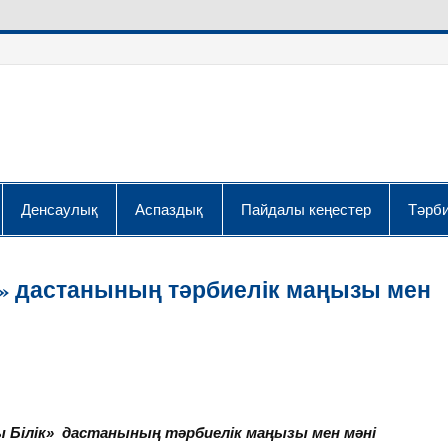
Денсаулық
Аспаздық
Пайдалы кеңестер
Тәрби
ік» дастанының тәрбиелік маңызы мен
ы Білік» дастанының тәрбиелік маңызы мен мәні