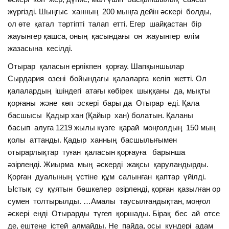
жүргізді. Шыңғыс ханның 200 мыңға дейін әскері болды,
ол өте қатал тәртіпті талап етті. Егер шайқастан бір
жауынгер қашса, оның қасындағы он жауынгер өлім
жазасына кесілді.
Отырар қаласын ерлікпен қорғау. Шапқыншылар
Сырдария өзені бойындағы қалаларға келіп жетті. Ол
қалалардың ішіндегі атағы көбірек шыққаны да, мықты
қорғаны және көп әскері бары да Отырар еді. Қала
басшысы Қадыр хан (Қайыр хан) болатын. Қаланы
басып алуға 1219 жылы күзге қарай моңғолдың 150 мың
қолы аттанды. Қадыр ханның басшылығымен
отырарлықтар туған қаласын қорғауға барынша
әзірленді. Жиырма мың әскерді жақсы қаруландырды.
Қорған дуалының үстіне құм салынған қаптар үйілді.
Ыстық су құятын бөшкелер әзірленді, қорған қазылған ор
сумен толтырылды. …Амалы таусылғандықтан, моңғол
әскері енді Отырарды түгел қоршады. Бірақ бес ай өтсе
де, ештеңе істей алмайды. Не пайда, осы күндері адам