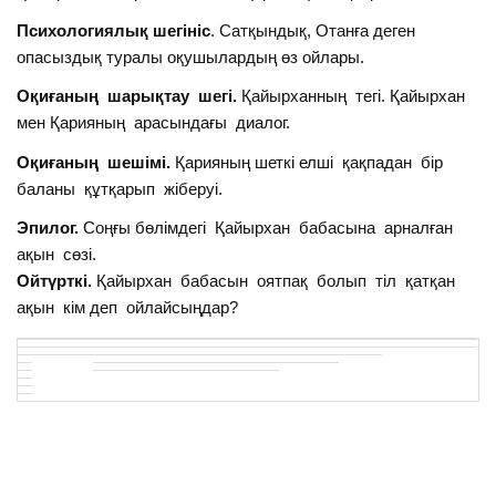
Психологиялық шегініс
. Сатқындық, Отанға деген
опасыздық туралы оқушылардың өз ойлары.
Оқиғаның шарықтау шегі.
Қайырханның тегі. Қайырхан
мен Қарияның арасындағы диалог.
Оқиғаның шешімі.
Қарияның шеткі елші қақпадан бір
баланы құтқарып жіберуі.
Эпилог.
Соңғы бөлімдегі Қайырхан бабасына арналған
ақын сөзі.
Ойтүрткі.
Қайырхан бабасын оятпақ болып тіл қатқан
ақын кім деп ойлайсыңдар?