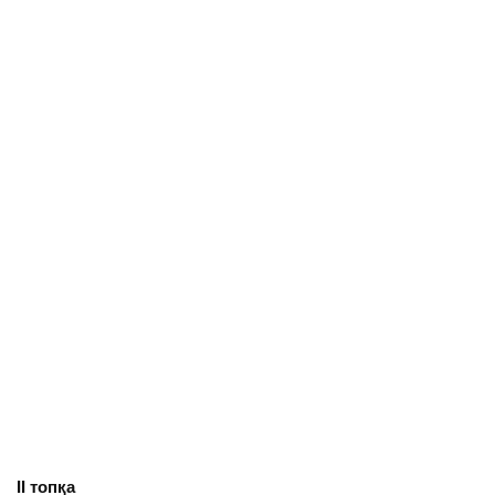
ІІ топқа