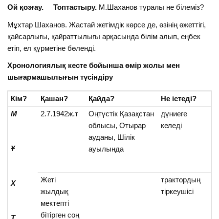
Ой қозғау. Топтастыру.
М.Шаханов туралы не білеміз?
Мұхтар Шаханов. Жастай жетімдік көрсе де, өзінің өжеттігі,
қайсарлығы, қайраттылығы арқасында білім алып, еңбек
етіп, ел құрметіне бөленді.
Хронологиялық кесте бойынша өмір жолы мен
шығармашылығын түсіндіру
Кім?
Қашан?
Қайда?
Не істеді?
М
2.7.1942ж.т
Оңтүстік Қазақстан
дүниеге
облысы, Отырар
келеді
ауданы, Шілік
Ұ
ауылында
Жеті
трактордың
Х
жылдық
тіркеушісі
мектепті
бітірген соң
Т