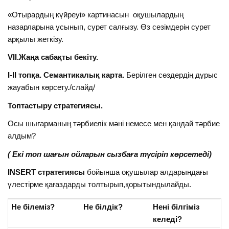
«Отырардың күйреуі» картинасын оқушылардың
назарларына ұсынып, сурет салғызу. Өз сезімдерін сурет
арқылы жеткізу.
VІІ.Жаңа сабақты бекіту.
І-ІІ топқа. Семантикалық карта.
Берілген сөздердің дұрыс
жауабын көрсету./слайд/
Топтастыру стратегиясы.
Осы шығарманың тәрбиелік мәні немесе мен қандай тәрбие
алдым?
( Екі топ шағын ойларын сызбаға түсіріп көрсетеді)
INSERT стратегиясы
бойынша оқушылар алдарындағы
үлестірме қағаздарды толтырып,қорытындылайды.
Не білеміз?
Не білдік?
Нені білгіміз
келеді?