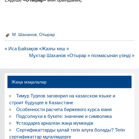
М. Шаханов
,
Отырар
Навигация
« Иса Байзақов «Жазғы кеш »
по
Мұхтар Шаханов «Отырар » поэмасынан үзінді »
записям
Жаңа мақалалар
Тимур Турлов заговорил на казахском языке и
строит будущее в Казахстане
Особенности расчета биржевого курса юаня
Подсолнухи в букете: значение и символика
Ұстаздарға арналған жаңа мүмкіндік
Сертификаттарды қалай тегін алуға болады? Тегін
сертификаттар мұғалімдерге