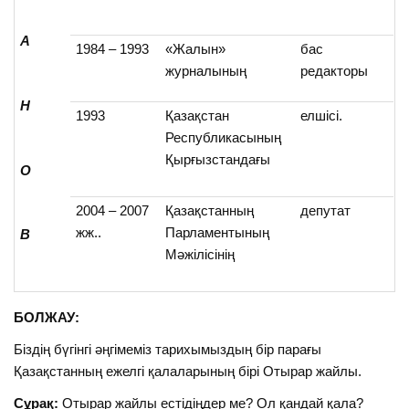
А
1984 – 1993
«Жалын»
бас
журналының
редакторы
Н
1993
Қазақстан
елшісі.
Республикасының
Қырғызстандағы
О
2004 – 2007
Қазақстанның
депутат
жж..
Парламентының
В
Мәжілісінің
БОЛЖАУ:
Біздің бүгінгі әңгімеміз тарихымыздың бір парағы
Қазақстанның ежелгі қалаларының бірі Отырар жайлы.
Сұрақ:
Отырар жайлы естідіңдер ме? Ол қандай қала?