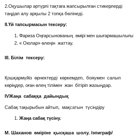
2.Оқушылар әртүрлі тақтаға жапсырылған стикерлерді
таңдап алу арқылы 2 топқа бөлінеді.
ІІ.Үй тапсырмасын тексеру:
Фариза Оңғарсынованың өмірі мен шығармашылығы
« Оюлар» өлеңін жаттау.
ІІІ. Білім тексеру:
Қошқармүйіз өрнектерді көркемдеп, бояумен салып
көріңдер, оған өлең тілімен жан бітіріп жазыңдар.
ІVЖаңа сабаққа дайындық
Сабақ тақырыбын айтып, мақсатын түсіндіру
Жаңа сабақ түсіну.
М. Шаханов өміріне қысқаша шолу. /эпиграф/