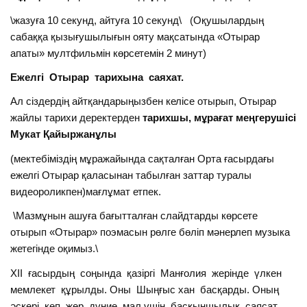
\жазуға 10 секунд, айтуға 10 секунд\ (Оқушылардың
сабаққа қызығушылығын ояту мақсатында «Отырар
апаты» мултфильмін көрсетемін 2 минут)
Ежелгі Отырар тарихына саяхат.
Ал сіздердің айтқандарыңызбен келісе отырып, Отырар
жайлы тарихи деректерден
тарихшы, мұрағат меңгерушісі
Мукат Қайыржанұлы
(мектебіміздің мұражайында сақталған Орта ғасырдағы
ежелгі Отырар қаласынан табылған заттар туралы
видеороликпен)мағлұмат етпек.
\Мазмұнын ашуға бағытталған слайдтарды көрсете
отырып «Отырар» поэмасын рөлге бөліп мәнерлеп музыка
жетегінде оқимыз.\
ХІІ ғасырдың соңында қазіргі Манғолия жерінде үлкен
мемлекет құрылды. Оны Шыңғыс хан басқарды. Оның
әскері көп жер, дүние, мал үшін басқыншылық саясат