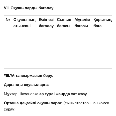
VII. Оқушыларды бағалау
.
№
Оқушының
Өзін-өзі
Сынып
Мұғалім
Қорытынд
аты-жөні
бағалау
бағасы
бағасы
баға
ҮІІІ.Үй тапсырмасын беру.
Дарынды оқушыларға:
Мұхтар Шахановқа
әр түрлі жанрда хат жазу
Орташа деңгейлі оқушыларға:
(сыныптастарынан көмек
сұрау)