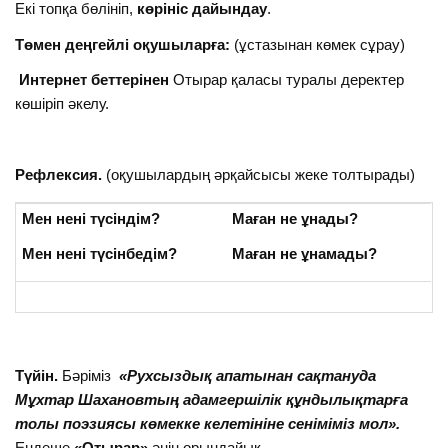
Екі топқа бөлініп,
көрініс дайындау
.
Төмен деңгейлі оқушыларға:
(ұстазынан көмек сұрау)
Интернет беттерінен
Отырар қаласы туралы деректер
көшіріп әкелу.
Рефлексия.
(оқушылардың әрқайсысы жеке толтырады)
Мен нені түсіндім?
Маған не ұнады?
Мен нені түсінбедім?
Маған не ұнамады?
Түйін.
Бәріміз
«
Рухсыздық апатынан сақтануда
Мұхтар Шахановтың адамгершілік құндылықтарға
толы поэзиясы көмекке келетініне сеніміміз мол
».
Ендеше
«Отырар»
әнін орындайық.