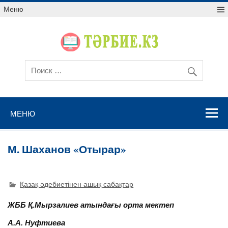
Меню
МЕНЮ
М. Шаханов «Отырар»
Қазақ әдебиетінен ашық сабақтар
ЖББ Қ.Мырзалиев атындағы орта мектеп
А.А. Нуфтиева