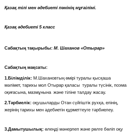
Қазақ тілі мен әдебиеті пәнінің мұғаілімі.
Қазақ әдебиеті 5 класс
Сабақтың тақырыбы:
М. Шаханов «Отырар»
Сабақтың мақсаты:
1.Білімділік:
М.Шахановтың өмірі туралы қысқаша
мәлімет, тарихы мол Отырар қаласы туралы түсінік, поэма
оқиғасына, мазмұнына және тіліне талдау жасау.
2.Тәрбиелік:
оқушыларды Отан сүйгіштік рухқа, елінің,
жерінің тарихы мен әдебиетін құрметтеуге тәрбиелеу.
3.Дамытушылық:
өлеңді мәнерлеп және рөлге бөліп оқу