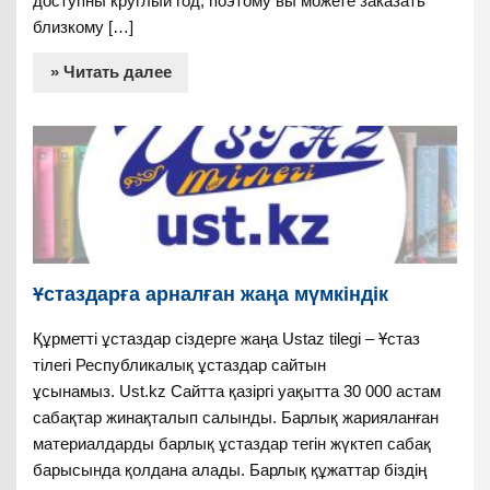
доступны круглый год, поэтому вы можете заказать
близкому […]
» Читать далее
Ұстаздарға арналған жаңа мүмкіндік
Құрметті ұстаздар сіздерге жаңа Ustaz tilegi – Ұстаз
тілегі Республикалық ұстаздар сайтын
ұсынамыз. Ust.kz Сайтта қазіргі уақытта 30 000 астам
сабақтар жинақталып салынды. Барлық жарияланған
материалдарды барлық ұстаздар тегін жүктеп сабақ
барысында қолдана алады. Барлық құжаттар біздің