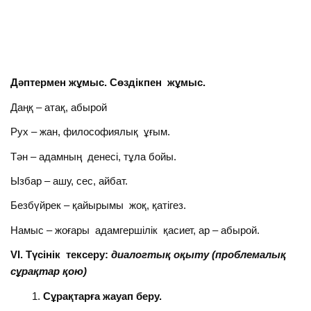
Дәптермен жұмыс. Сөздікпен жұмыс.
Даңқ – атақ, абырой
Рух – жан, философиялық ұғым.
Тән – адамның денесі, тұла бойы.
Ызбар – ашу, сес, айбат.
Безбүйрек – қайырымы жоқ, қатігез.
Намыс – жоғары адамгершілік қасиет, ар – абырой.
VІ. Түсінік тексеру:
диалогтық оқыту (проблемалық
сұрақтар қою)
Сұрақтарға жауап беру.