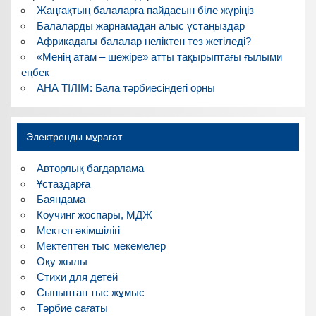
Жаңғақтың балаларға пайдасын біле жүріңіз
Балаларды жарнамадан алыс ұстаңыздар
Африкадағы балалар неліктен тез жетіледі?
«Менің атам – шежіре» атты тақырыптағы ғылыми
еңбек
АНА ТІЛІМ: Бала тәрбиесіндегі орны
Электронды мұрағат
Авторлық бағдарлама
Ұстаздарға
Баяндама
Коучинг жоспары, МДЖ
Мектеп әкімшілігі
Мектептен тыс мекемелер
Оқу жылы
Стихи для детей
Сыныптан тыс жұмыс
Тәрбие сағаты