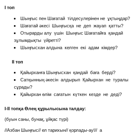
І топ
Шыңғыс пен Шағатай тілдесулерінен не ұқтыңдар?
Шағатай әкесі Шыңғысқа не деп жауап қатты?
Отырарды алу үшін Шыңғыс Шағатайға қандай
зұлымдықты үйретті?
Шыңғысхан алдына келген екі адам кімдер?
ІІ топ
Қайырханға Шыңғысхан қандай баға берді?
Сатқынның әкесін алдырып Қайырхан не туралы
сұрады?
Қайырхан өлім сағатын күткен кезде не деді?
І-ІІ топқа Өлең құрылысына талдау:
(буын саны, бунақ, ұйқас түрі)
//Азбан Шыңғыс// ел тарихын// қорлады-ау!// а