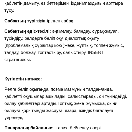
қабілетін дамыту, өз беттерімен ізденімпаздығын арттыра
түсу.
Сабақтың түрі:
кіріктірілген сабақ
Сабақтың әдіс-тәсілі:
әңгімелеу, баяндау, сұрақ-жауап,
түсіндіру, рөлдерге бөліп оқу, диалогтық оқыту
(проблемалық сұрақтар қою )жеке, жұптық, топпен жұмыс,
талдау, болжау, топтастыру, салыстыру, INSERT
стратегиясы.
Күтілетін нәтиже:
Рөлге бөліп оқығанда, поэма мазмұнын талданғанда,
қабілетті оқушылар ашылады, салыстырады, ой түйіндейді,
ойлау қабілеттері артады.Топтық, жеке жұмысқа, сыни
ойлауға,қорытынды жасауға, өзара, өзіндік бағалауға
үйренеді;
Пәнаралық байланыс:
тарих, бейнелеу өнері.