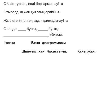
Ойлап тұрсаң, енді бәрі арман-ау! а
Отырардың жан қиярлық ерлігін ә
Жыр ететін, әттең, ақын қалмады-ау! а
Өлеңде: ____ бунақ, _____ буын,
________________________ ұйқасы.
І топқа Венн диаграммасы
Шыңғыс хан. Ұқсастығы. Қайырхан.