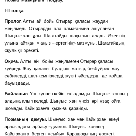
І-ІІ топқа
Пролог.
Алты ай бойы Отырар қаласы жаудан
жеңілмеді. Отырарды ала алмағанына ашуланған
Шыңғыс хан ұлы Шағатайды шақырып алады. Әкесінің
ұлына айтқан « аңыз – ертегінің» мазмұны. Шағатайдың
«қулық» әрекеті.
Оқиға.
Алты ай бойы жеңілмеген Отырар қаласы
күйреді. Жау қаланы бүлдіріп жатыр, безбүйрек жау
сәбилерді, шал-кемпірлерді, жүкті әйелдерді де қойша
бауыздады.
Байланыс.
Үш күннен кейін екі адамды Шыңғыс ханның
алдына алып келеді. Шыңғыс хан үнсіз әрі ұзақ ойға
шомады. Қайырханға қызыға қарайды.
Поэманың дамуы.
Шыңғыс хан мен Қайырхан екеуі
арасындағы арбасу –диалогі. Шыңғыс ханның
Қайырханға берген «сыйы». Қарашоқының әрекеті.