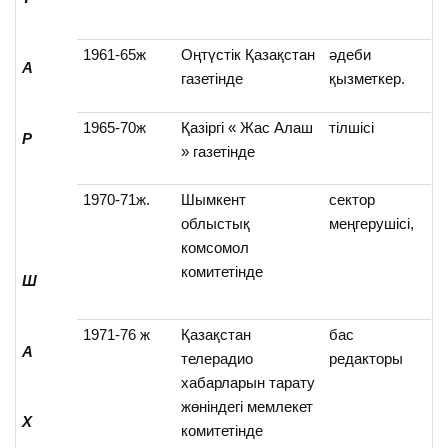
1961-65ж
Оңтүстік Қазақстан
әдеби
А
газетінде
қызметкер.
1965-70ж
Қазіргі « Жас Алаш
тілшісі
Р
» газетінде
1970-71ж.
Шымкент
сектор
облыстық
меңгерушісі,
комсомол
комитетінде
Ш
1971-76 ж
Қазақстан
бас
А
телерадио
редакторы
хабарларын тарату
жөніндегі мемлекет
Х
комитетінде