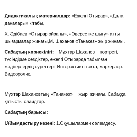
Дидактикалық материалдар:
«Ежелгі Отырар», «Дала
даналары» кітабы,
Х. Әдібаев «Отырар ойраны», «Эверестке шығу» атты
шығармалар жинағы,М. Шаханов «Танакөз» жыр жинағы.
Сабақтың көрнекілігі:
Мұхтар Шаханов портреті,
түсіндірме сөздіктер, ежелгі Отырарда табылған
жәдігерлердің суреттері. Интерактивті тақта, маркерлер.
Видеоролик.
Мұхтар Шахановтың «Танакөз» жыр жинағы. Сабаққа
қатысты слайдтар.
Сабақтың барысы:
І.Ұйымдастыру кезеңі:
1.Оқушылармен сәлемдесу.