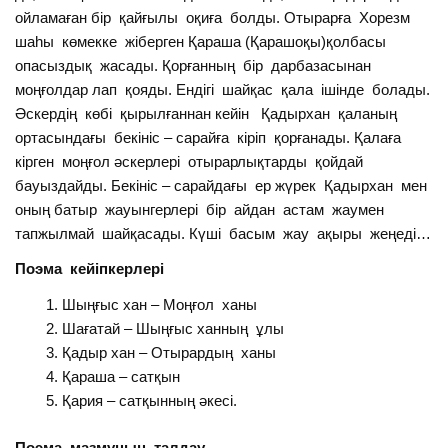
ойламаған бір қайғылы оқиға болды. Отырарға Хорезм
шаһы көмекке жіберген Қараша (Қарашоқы)қолбасы
опасыздық жасады. Қорғанның бір дарбазасынан
моңғолдар лап қояды. Ендігі шайқас қала ішінде болады.
Әскердің көбі қырылғаннан кейін Қадырхан қаланың
ортасындағы бекініс – сарайға кіріп қорғанады. Қалаға
кірген моңғол әскерлері отырарлықтарды қойдай
бауыздайды. Бекініс – сарайдағы ер жүрек Қадырхан мен
оның батыр жауынгерлері бір айдан астам жаумен
тапжылмай шайқасады. Күші басым жау ақыры жеңеді…
Поэма кейіпкерлері
Шыңғыс хан – Моңғол ханы
Шағатай – Шыңғыс ханның ұлы
Қадыр хан – Отырардың ханы
Қараша – сатқын
Қария – сатқынның әкесі.
Поэма мазмұнын талдау.