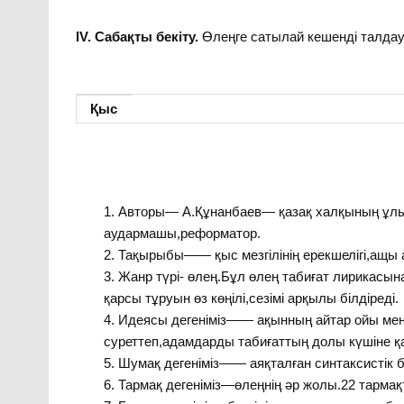
І
V
. Сабақты бекіту.
Өлеңге сатылай кешенді талдау
Қыс
Авторы— А.Құнанбаев— қазақ халқының ұл
аудармашы,реформатор.
Тақырыбы—— қыс мезгілінің ерекшелігі,ащы ая
Жанр түрі- өлең.Бұл өлең табиғат лирикасы
қарсы тұруын өз көңілі,сезімі арқылы білдіреді.
Идеясы дегеніміз—— ақынның айтар ойы мен
суреттеп,адамдарды табиғаттың долы күшіне қ
Шумақ дегеніміз—— аяқталған синтаксистік б
Тармақ дегеніміз—өлеңнің әр жолы.22 тарма