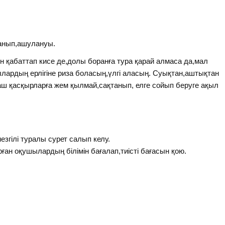
данып,ашулануы.
н қабаттап кисе де,долы боранға тура қарай алмаса да,мал
ардың ерлігіне риза боласың,үлгі аласың. Суықтан,аштықтан
ш қасқырларға жем қылмай,сақтанып, елге сойып беруге ақыл
езгілі туралы сурет салып келу.
ан оқушылардың білімін бағалап,тиісті бағасын қою.