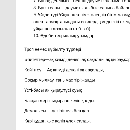
Бунақ дегеніміз—белгілі дауыс ырғағымен бөл
Буын саны— дауысты дыбыс санына байлан
Ұйқас түрі.Ұйқас дегеніміз-өлеңнің бітім,маз
өлең тармақтарындағы сөздердің үндестігі екенді
ұйқаспен жазылған (а-б-в-б)
Әдеби теориялық ұғымдар:
Троп немес құбылту түрлері
Эпитеттер—ақ киімді,денелі ақ сақалды,ақ қырау,кә
Кейіптеу— Ақ киімді денелі ақ сақалды,
Соқыр,мылқау, танымас тірі жанды
Үсті-басы ақ қырау,түсі суық
Басқан жері сықырлап келіп қалды.
Демалысы—-үскірік аяз бен қар
Кәрі құдаң қыс келіп әлек салды.