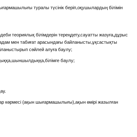
ығармашылығы туралы түсінік беріп,оқушылардың білімін
деби теориялық білімдерін тереңдету,сауатты жазуға,дұрыс
адам мен табиғат арасындағы байланысты,ұқсастықты
айланыстырып сөйлей алуға баулу;
ыққа,шыншылдыққа,білімге баулу;
ау.
тар көрмесі (ақын шығармашылығы),ақын өмірі жазылған