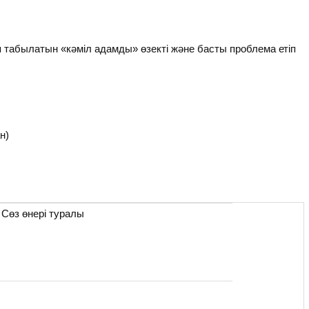
 табылатын «кәміл адамды» өзекті және басты проблема етіп
н)
Сөз өнері туралы