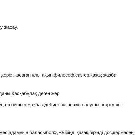
у жасау.
ңкеріс жасаған ұлы ақын,философ,сазгер,қазақ жазба
уданы,Қасқабұлақ деген жер
гер ойшыл,жазба әдебиетінің негізін салушы,ағартушы-
ес,адамның баласыбол», «Біріңді қазақ,біріңді дос,көрмесең