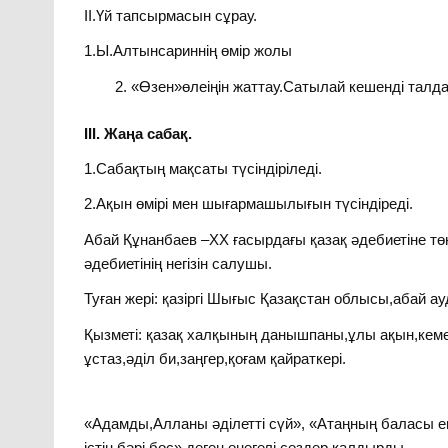
ІІ.Үй тапсырмасын сұрау.
1.Ы.Алтынсариннің өмір жолы
«Өзен»өлеіңін жаттау.Сатылай кешенді талда
ІІІ. Жаңа сабақ.
1.Сабақтың мақсаты түсіндіріледі.
2.Ақын өмірі мен шығармашылығын түсіндіреді.
Абай Құнанбаев –ХХ ғасырдағы қазақ әдебиетіне тө
әдебиетінің негізін салушы.
Туған жері: қазіргі Шығыс Қазақстан облысы,абай а
Қызметі: қазақ халқының данышпаны,ұлы ақын,кемең
ұстаз,әділ би,заңгер,қоғам қайраткері.
«Адамды,Алланы әділетті сүй», «Атаңның баласы ем
істің бәрі бос» деген өнегелі сөздер қалдырды.