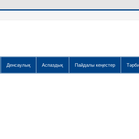
Денсаулық
Аспаздық
Пайдалы кеңестер
Тәрби