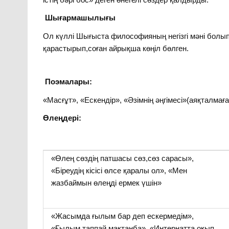
Шығармашылығы
Ол күллі Шығыста философияның негізгі мәні болып
қарастырып,соған айрықша көңіл бөлген.
Поэмалары:
«Масғұт», «Ескендір», «Әзімнің әңгімесі»(аяқталмаға
Өлеңдері:
«Өлең сөздің патшасы сөз,сөз сарасы»,
«Біреудің кісісі өлсе қаралы ол», «Мен
жазбаймын өлеңді ермек үшін»
«Жасымда ғылым бар деп ескермедім»,
«Ғылым таппай мақтанба», «Интернатта оқып