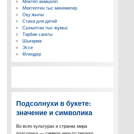
Мектеп әкімшілігі
Мектептен тыс мекемелер
Оқу жылы
Стихи для детей
Сыныптан тыс жұмыс
Тәрбие сағаты
Шығарма
Эссе
Өлеңдер
Подсолнухи в букете:
значение и символика
Во всех культурах и странах мира
подсолнух — символ чего-то теплого,