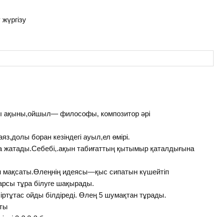
 жүргізу
ы ақыны,ойшыл— философы, композитор әрі
з,долы боран кезіндегі ауыл,ел өмірі.
на жатады.Себебі,.ақын табиғаттың қытымыр қаталдығына
 мақсаты.Өлеңнің идеясы—қыс сипатын күшейтіп
арсы тұра білуге шақырады.
іртұтас ойды білдіреді. Өлең 5 шумақтан тұрады.
қты