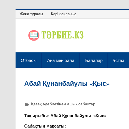
Жоба туралы
Кері байланыс
Отбасы
Ана мен бала
Балалар
Ұстаз
Абай Құнанбайұлы «Қыс»
Қазақ әдебиетінен ашық сабақтар
Тақырыбы:
Абай Құнанбайұлы
«Қыс»
Сабақтың мақсаты: