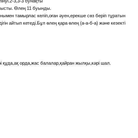
інуі.2-3,3-3 бунақты
ысты. Өлең 11 буынды.
мұнымен тамырлас келіп,оған әуен,ерекше сөз беріп тұратын
гін айтып кетеді.Бұл өлең қара өлең (а-а-б-а) және кезекті
рі құда,ақ орда,жас балалар,қайран жылқы,кәрі шал.