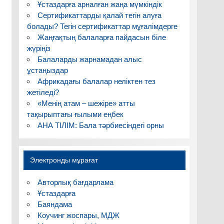
Ұстаздарға арналған жаңа мүмкіндік
Сертификаттарды қалай тегін алуға
болады? Тегін сертификаттар мұғалімдерге
Жаңғақтың балаларға пайдасын біле
жүріңіз
Балаларды жарнамадан алыс
ұстаңыздар
Африкадағы балалар неліктен тез
жетіледі?
«Менің атам – шежіре» атты
тақырыптағы ғылыми еңбек
АНА ТІЛІМ: Бала тәрбиесіндегі орны
Электронды мұрағат
Авторлық бағдарлама
Ұстаздарға
Баяндама
Коучинг жоспары, МДЖ