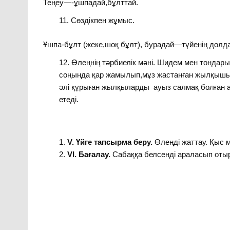
Теңеу—-ұшпадай,бұлттай.
Сөздікпен жұмыс.
Ұшпа-бұлт (жеке,шоқ бұлт), бурадай—түйенің дол
Өлеңнің тәрбиелік мәні. Шидем мен тондары
соңында қар жамылып,мұз жастанған жылқышыл
әлі құрыған жылқыларды ауыз салмақ болған а
етеді.
V
. Үйге тапсырма беру.
Өлеңді жаттау. Қыс м
VI
. Бағалау.
Сабаққа белсенді араласып отырғ