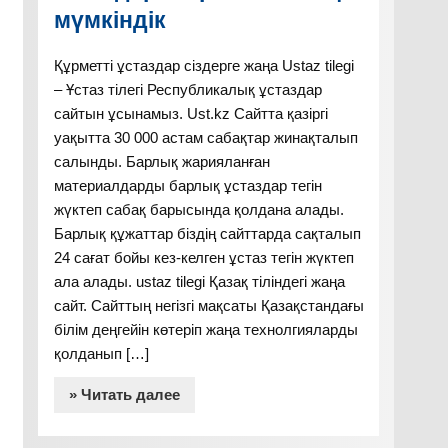
мүмкіндік
Құрметті ұстаздар сіздерге жаңа Ustaz tilegi
– Ұстаз тілегі Республикалық ұстаздар
сайтын ұсынамыз. Ust.kz Сайтта қазіргі
уақытта 30 000 астам сабақтар жинақталып
салынды. Барлық жарияланған
материалдарды барлық ұстаздар тегін
жүктеп сабақ барысында қолдана алады.
Барлық құжаттар біздің сайттарда сақталып
24 сағат бойы кез-келген ұстаз тегін жүктеп
ала алады. ustaz tilegi Қазақ тіліндегі жаңа
сайт. Сайттың негізгі мақсаты Қазақстандағы
білім деңгейін көтеріп жаңа технолгияларды
қолданып […]
» Читать далее