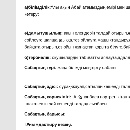
а)білімділік
:Ұлы ақын Абай атамыздың өмірі мен ш
көтеру;
ә)дамытушылық:
ақын өлеңдерін талдай отырып,ә
сөйлеуге,шапшаңдыққа,тез ойлауға машықтандыру.
байқата отырып,өз ойын жинақтап,қорыта білуге,б
б)тәрбиелік:
оқушыларды табиғатты аялауға,адалд
Сабақтың түрі:
жаңа білімді меңгерту сабағы.
Сабақтың әдісі:
сұрақ-жауап,сатылай кешенді талд
Сабақтың көрнекілігі:
А.Құнанбаев портреті,кітап
плакат,сатылай кешенді талдау сызбасы.
Сабақтың барысы:
І.Ұйымдастыру кезеңі
.