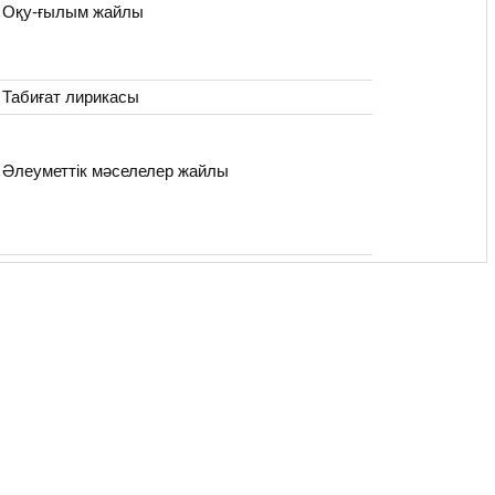
Оқу-ғылым жайлы
Табиғат лирикасы
Әлеуметтік мәселелер жайлы