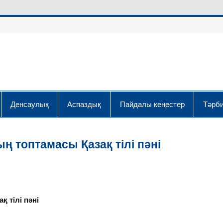
Денсаулық
Аспаздық
Пайдалы кеңестер
Тәрби
ң топтамасы Қазақ тілі пәні
 тілі пәні