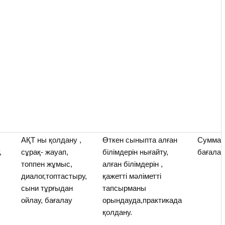
АҚТ ны қолдану ,
Өткен сыныпта алған
Суммат
,
сұрақ- жауап,
білімдерін нығайту,
бағала
топпен жұмыс,
алған білімдерін ,
диалог,топтастыру,
қажетті мәліметті
сыни тұрғыдан
тапсырманы
ойлау, бағалау
орындауда,практикада
қолдану.