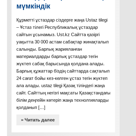
мүмкіндік
Құрметті ұстаздар сіздерге жаңа Ustaz tilegi
– Ұстаз тілегі Республикалық ұстаздар
әтижесі
Сыни тұрғыдан
Оқулық, компьютер,
сайтын ұсынамыз. Ust.kz Сайтта қазіргі
а топтарға
ойлау
интербелсенді
уақытта 30 000 астам сабақтар жинақталып
өзі бағалау
технологиясының
тақта, плакаттар,
салынды. Барлық жарияланған
 беріп,
топтастыру әдісі
қосымша
материалдарды барлық ұстаздар тегін
ивтік
мен жұмыс
журналдар жинағы,
жүктеп сабақ барысында қолдана алады.
.
істеген уақытта
қайшы
Барлық құжаттар біздің сайттарда сақталып
топтардың бір
24 сағат бойы кез-келген ұстаз тегін жүктеп
бірінің ой
ала алады. ustaz tilegi Қазақ тіліндегі жаңа
пікірлерін
сайт. Сайттың негізгі мақсаты Қазақстандағы
тындауын,
білім деңгейін көтеріп жаңа технолгияларды
талқылауын
қолданып […]
бақылаймын,осы
кезде бағыт
» Читать далее
бағдар беріп
отырамын.