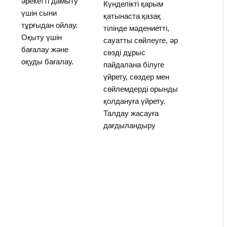
әрекетті дамыту
Күнделікті қарым
үшін сыни
қатынаста қазақ
тұрғыдан ойлау.
тілінде мәдениетті,
Оқыту үшін
сауатты сөйлеуге, әр
бағалау және
сөзді дұрыс
оқуды бағалау.
пайдалана білуге
үйрету, сөздер мен
сөйлемдерді орынды
қолдануға үйрету.
Талдау жасауға
дағдыландыру