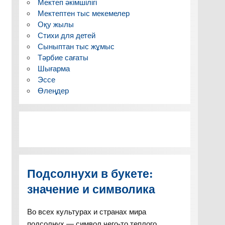
Мектеп әкімшілігі
маркерлер,
Топтарды
Мектептен тыс мекемелер
стиктерлер.
аралап, әрбір топ
Оқу жылы
мүшесінің
Стихи для детей
жұмысын
Сыныптан тыс жұмыс
Тәрбие сағаты
қадағалаймын.
Шығарма
Топ мүшелерін
Эссе
рөлдерге бөлемін
Өлеңдер
және баяу жұмыс
істейтін
оқушыларға
жетелеуші
жеңілдетілген
сұрақтар мен
Подсолнухи в букете:
тапсырмалар
дайындаймын.
значение и символика
Во всех культурах и странах мира
Бағалау
подсолнух — символ чего-то теплого,