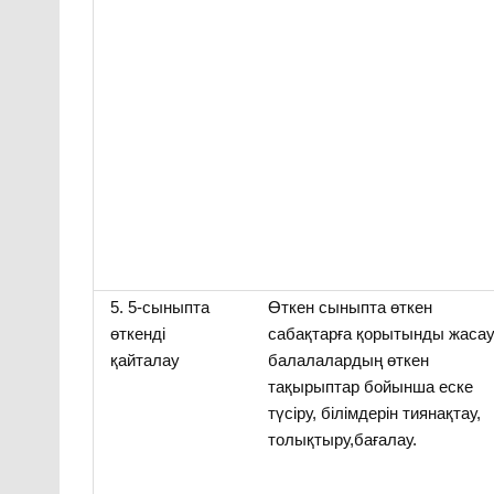
5. 5-сыныпта
Өткен сыныпта өткен
өткенді
сабақтарға қорытынды жасау
қайталау
балалалардың өткен
тақырыптар бойынша еске
түсіру, білімдерін тиянақтау,
толықтыру,бағалау.