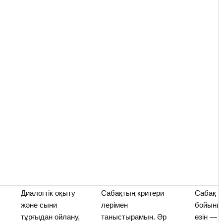
Диалогтік оқыту
Сабақтың критери
Сабақ н
және сыни
лерімен
бойынш
тұрғыдан ойлану,
таныстырамын. Әр
өзін — 