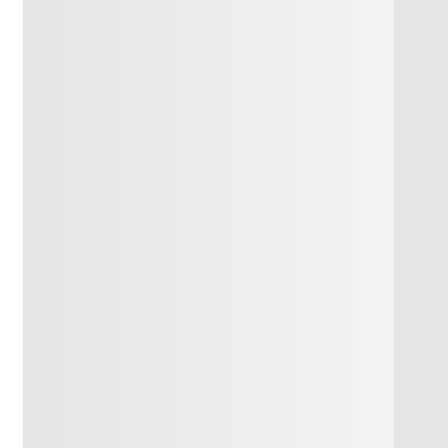
бағдар
беремін,Жазба
жұмыстар
кезінде
оқушылардың
қалай жұмыс
істеп
жатқандарын
аралап жүріп
қадағалаймын
ивті
Осы сабақта
көрнекілік
у
балалардың
құралдар.,
барлығын дерлік
интерактивті тақта,
деңгейлік
қосымша әдеби
тапсырмалар
оқулықтар, Маркер,
арқылы
плакаттар мен
білімдерін
стикерлер, кестелер
бақылап
мен деңгейлік