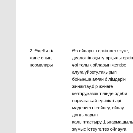
2. Әдеби тіл
Өз ойларын еркін жеткізуге,
және оның
диалогтік оқыту арқылы еркі
нормалары
әрі толық ойларын жеткізе
алуға үйрету,тақырып
бойынша алған білімдерін
жинақтау,бір жүйеге
келтіру,қазақ тілінде әдеби
нормаға сай түсінікті әрі
мәдениетті сөйлеу, ойлау
дағдыларын
қалыптастыру.Шығармашыл
жұмыс істеуге,тез ойлауға