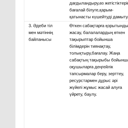
дағдыландыру,өз жетістіктері
бағалай білуге,қарым-
қатынасты күшейтуді дамыту
3. Әдеби тіл
Өткен сабақтарға қорытынд
мен мәтіннің
жасау, балалалардың өткен
байланысы
тақырыптар бойынша
білімдерін тиянақтау,
толықтыру,бағалау. Жаңа
сабақтың тақырыбы бойынш
оқушыларға деңгейлік
тапсырмалар беру, зерттеу,
ресурстармен дұрыс әрі
жүйелі жұмыс жасай алуға
үйрету, баулу.