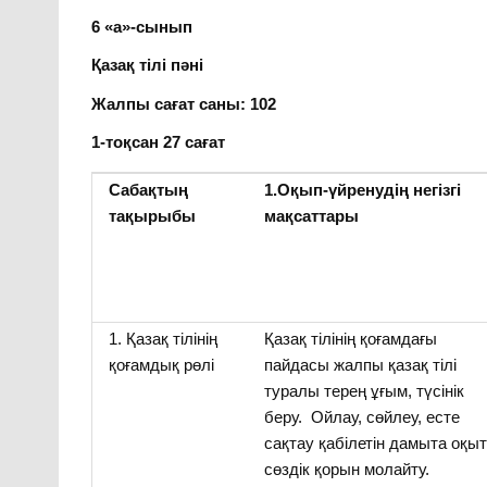
6 «а»-сынып
Қазақ тілі пәні
Жалпы сағат саны: 102
1-тоқсан 27 сағат
Сабақтың
1.Оқып-үйренудің негізгі
тақырыбы
мақсаттары
1. Қазақ тілінің
Қазақ тілінің қоғамдағы
қоғамдық рөлі
пайдасы жалпы қазақ тілі
туралы терең ұғым, түсінік
беру. Ойлау, сөйлеу, есте
сақтау қабілетін дамыта оқыт
сөздік қорын молайту.