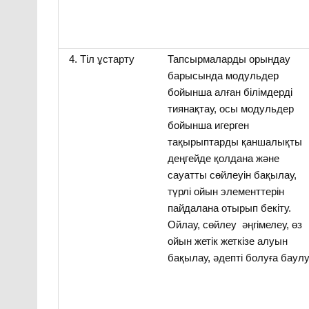
4. Тіл ұстарту
Тапсырмаларды орындау
барысында модульдер
бойынша алған білімдерді
тиянақтау, осы модульдер
бойынша игерген
тақырыптарды қаншалықты
деңгейде қолдана және
сауатты сөйлеуін бақылау,
түрлі ойын элементтерін
пайдалана отырып бекіту.
Ойлау, сөйлеу әңгімелеу, өз
ойын жетік жеткізе алуын
бақылау, әдепті болуға баулу