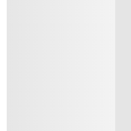
у
Топпен жұмыста
Оқулық, стикерлер,
лерін
әр баланың іс
кестелер, слайд,
у арқылы
әрекетін
интерактивті тақта,
 жұмыста әр
қадағалап,
кубик, кесте.
маға
суммативтік баға
ивті
шығарамын.
.
Топтардың
жұмыс жүргізу
барысында
оқушылардың іс
әрекеттерін,ой
пікірлеріне
қосымша
мәліметтер бере
отырып бағыт