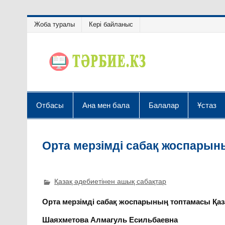
Жоба туралы
Кері байланыс
Отбасы
Ана мен бала
Балалар
Ұстаз
Орта мерзімді сабақ жоспарыны
Қазақ әдебиетінен ашық сабақтар
Орта мерзімді сабақ жоспарының топтамасы Қазақ
Шаяхметова Алмагуль Есильбаевна