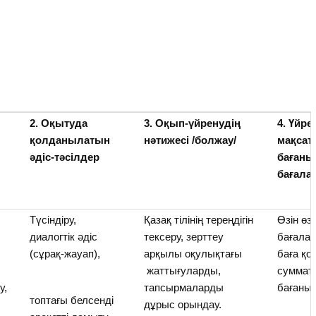
2. Оқытуда
3. Оқып-үйренудің
4. Үйре
қолданылатын
нәтижесі /болжау/
мақсат
әдіс-тәсілдер
бағаны
бағала
Түсіндіру,
Қазақ тілінің тереңдігін
Өзін өзі
диалогтік әдіс
тексеру, зерттеу
бағалау
(сұрақ-жауап),
арқылы оқулықтағы
баға қо
жаттығуларды,
суммати
у,
тапсырмаларды
бағаны 
топтағы белсенді
дұрыс орындау.