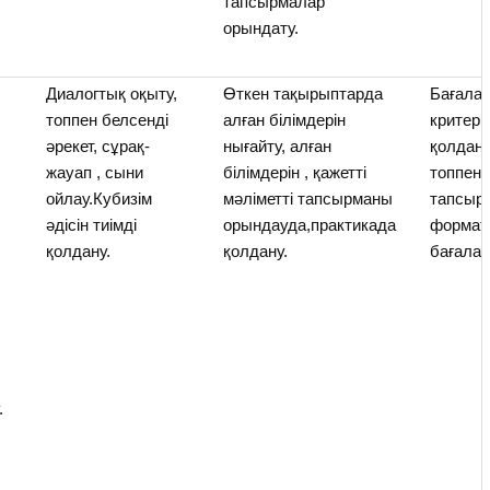
тапсырмалар
орындату.
Диалогтық оқыту,
Өткен тақырыптарда
Бағала
топпен белсенді
алған білімдерін
критери
әрекет, сұрақ-
нығайту, алған
қолдан
жауап , сыни
білімдерін , қажетті
топпен
ойлау.Кубизім
мәліметті тапсырманы
тапсыр
әдісін тиімді
орындауда,практикада
формат
қолдану.
қолдану.
бағалау
.