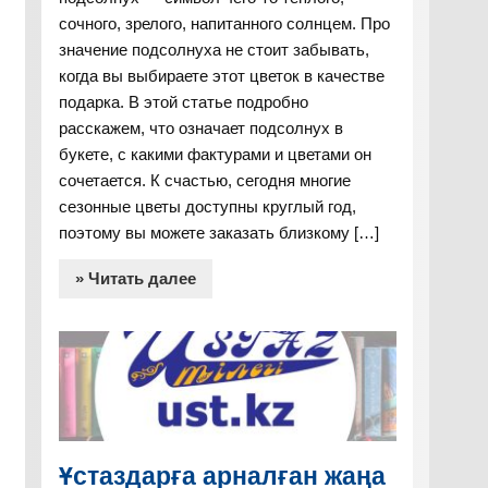
критерилерін
сочного, зрелого, напитанного солнцем. Про
оқушыларға
значение подсолнуха не стоит забывать,
таратып,
когда вы выбираете этот цветок в качестве
олармен бірлесе
подарка. В этой статье подробно
отыра білімдерін
расскажем, что означает подсолнух в
бағалау.
букете, с какими фактурами и цветами он
сочетается. К счастью, сегодня многие
у
Диалог арқылы
көрнекілік
сезонные цветы доступны круглый год,
йлері
өткенді еске
құралдар.,
поэтому вы можете заказать близкому […]
ша
түсіру,
интерактивті тақта,
,оқыту үшін
қосымша әдеби
әрқатарларды
» Читать далее
. Жеке
оқулықтар, Маркер,
аралап шығып
суммативтік
плакаттар мен
қадағалау.
ғару.
стикерлер
Сұрақтарды
жүйелеп
қою.Арнайы
тапсырмалар
Ұстаздарға арналған жаңа
әзірлеу.