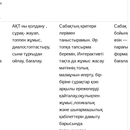
н
.
ы
АҚТ ны қолдану ,
Сабақтың критери
Сабақ н
сұрақ- жауап,
лерімен
бойынш
топпен жұмыс,
таныстырамын. Әр
өзін — 
диалог,топтастыру,
топқа тапсырма
парағын
сыни тұрғыдан
беремін, Интерактивті
формат
а
ойлау, бағалау.
тақта да жұмыс жасау
бағалау
мәтіннің толық
мазмұнын игерту, бір-
біріне сұрақтар қою
арқылы ережелерді
қайталау,оқулықпен
жұмыс,логикалық
және шығармашылық
қабілеттерін дамыту
барысында