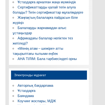
Ұстаздарға арналған жаңа мүмкіндік
Сертификаттарды қалай тегін алуға
болады? Тегін сертификаттар мұғалімдерге
Жаңғақтың балаларға пайдасын біле
жүріңіз
Балаларды жарнамадан алыс
ұстаңыздар
Африкадағы балалар неліктен тез
ну
5. Бәрін қоса
6. Негізгі дерек
жетіледі?
ындағы
есептегенде
көздер
«Менің атам – шежіре» атты
 қоса,
тақырыптағы ғылыми еңбек
у
АНА ТІЛІМ: Бала тәрбиесіндегі орны
 әділ
Сабақ мақсатына
Дәптер,оқулық,
Электронды мұрағат
.Формативті
қол жеткізуге
интерактивті тақта,
юды үйрету,
көмектесемін.
көрнекілік
Авторлық бағдарлама
втік
Түрлі түсті
құралдар,плакаттар,
Ұстаздарға
шығару.
қағаздармен
түрлі — түсті
Баяндама
Коучинг жоспары, МДЖ
топқа бөлу.
қағаздар,