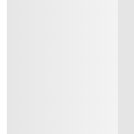
отырамын,
тапсырмалар.
топпен және
жұппен жұмыс
жасату және бір-
бірлеріне өткен
сыныптағы
тақырыптар
бойынша
сұрақтар
дайындатамын.
Оқушылардың
сабаққа
араласуын
қадағалап
отырамын
әтижесі
Топпен жұмыста
Дәптер,оқулық,
а топтарға
әр баланың іс
интерактивті тақта,
өзі бағалау
әрекетін
көрнекілік