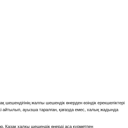
азақ шешендігінің жалпы шешендік өнерден өзіндік ерекшеліктері
кі айтылып, ауызша таралған, қағазда емес, халық жадында
. Қазақ халқы шешендік өнерді аса құрметпен