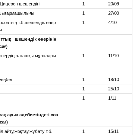
Цицерон шешендігі
1
20/09
 шығармашылығы
1
27/09
осовтың т.б.шешендік өнер
1
4/10
ы
лттық шешендік өнерінің
сағ)
өнердің алғашқы мұралары
1
11/10
еңбегі
1
18/10
1
25/10
1
1/11
зақ ауыз әдебиетіндегі сөз
сағ)
іл айту,жоқтау,жұбату т.б.
1
15/11