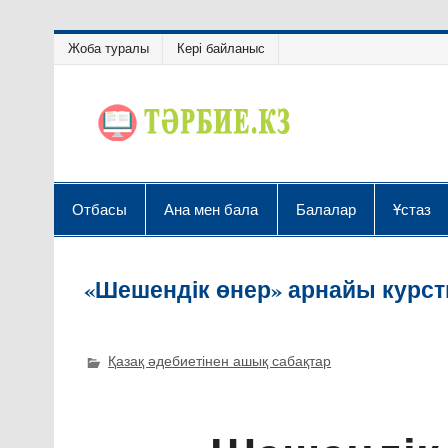
Жоба туралы
Кері байланыс
Отбасы
Ана мен бала
Балалар
Ұстаз
«Шешендік өнер» арнайы курст
Қазақ әдебиетінен ашық сабақтар