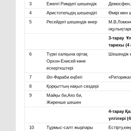
3
Ежелгі Римдегі шешендік
Демосфен,
4
Аристотельдің шешендігі
Өмірі мен
5
Ресейдегі шешендік өнер
М.В.Ломон
оқулықтар
3-тарау Ұ
тарихы (4 
6
Түркі халқына ортақ
Шешендік 
Орхон-Енисей көне
ескерткштері
7
Әл-Фараби еңбегі
«Риторика»
8
Қорқыттың нақыл сөздері
9
Майқы би,Аяз би,
Жиренше шешен
4-тарау Қа
үлгілері (4
10
Тұрмыс-салт жырлары
Естірту,көң