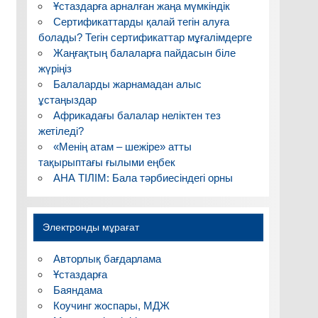
Ұстаздарға арналған жаңа мүмкіндік
Сертификаттарды қалай тегін алуға
болады? Тегін сертификаттар мұғалімдерге
Жаңғақтың балаларға пайдасын біле
жүріңіз
Балаларды жарнамадан алыс
ұстаңыздар
Африкадағы балалар неліктен тез
жетіледі?
«Менің атам – шежіре» атты
тақырыптағы ғылыми еңбек
АНА ТІЛІМ: Бала тәрбиесіндегі орны
Электронды мұрағат
Авторлық бағдарлама
Ұстаздарға
Баяндама
Коучинг жоспары, МДЖ