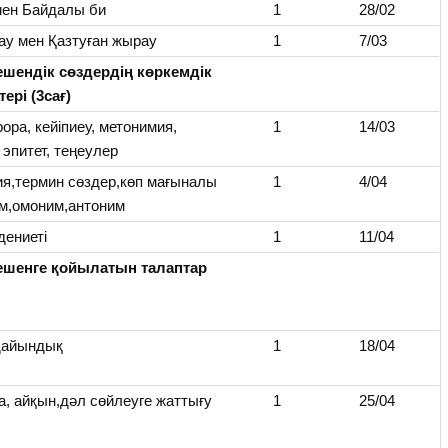
мен Байдалы би
1
28/02
ау мен Қазтуған жырау
1
7/03
ешендік сөздердің көркемдік
ері (3сағ)
ора, кейіпиеу, метонимия,
1
14/03
 эпитет, теңеулер
ия,термин сөздер,көп мағыналы
1
4/04
им,омоним,антоним
дениеті
1
11/04
ешенге қойылатын талаптар
дайындық
1
18/04
а, айқын,дәл сөйлеуге жаттығу
1
25/04