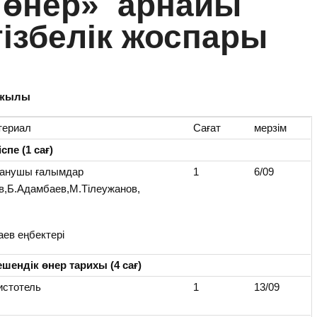
 өнер» арнайы
тізбелік жоспары
ылы
териал
Сағат
мерзім
спе (1 сағ)
анушы ғалымдар
1
6/09
в,Б.Адамбаев,М.Тілеужанов,
ев еңбектері
ешендік өнер тарихы (4 сағ)
истотель
1
13/09