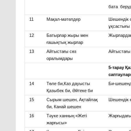
бата беруд
11
Мақал-мәтелдер
Шешендік 
ұқсастығы
12
Батырлар жыры мен
Жырлардағ
ғашықтық жырлар
13
Айтыстағы сөз
Айтыстағы
оралымдары
5-тарау Қ
саптаулары
14
Төле би,Каз дауысты
Би-шешенд
Қазыбек би, Әйтеке би
15
Сырым шешен, Ақтайлақ
Шешендік 
би, Канай шешен
16
Тәуке ханның «Жеті
Жарғыдағы
жарғысы»