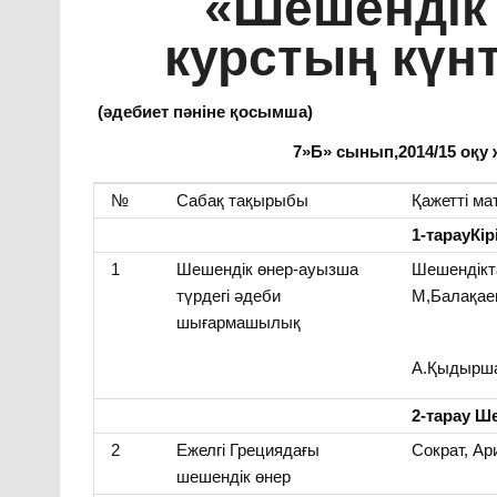
«Шешендік
курстың күн
(әдебиет пәніне қосымша)
7»Б» сынып,2014/15 оқу ж
№
Сабақ тақырыбы
Қажетті ма
1-тарауКірі
1
Шешендік өнер-ауызша
Шешендікт
түрдегі әдеби
М,Балақае
шығармашылық
А.Қыдырша
2-тарау Ш
2
Ежелгі Грециядағы
Сократ, Ар
шешендік өнер