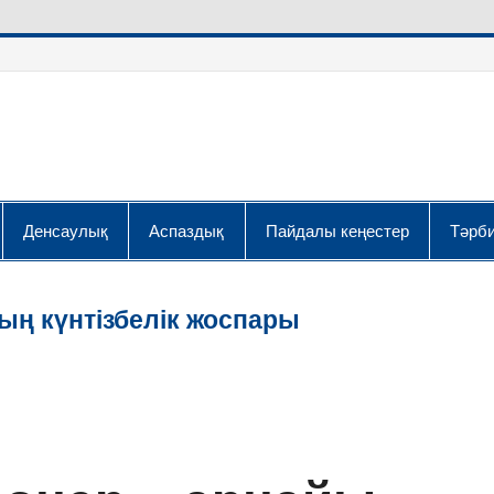
Денсаулық
Аспаздық
Пайдалы кеңестер
Тәрби
ың күнтізбелік жоспары