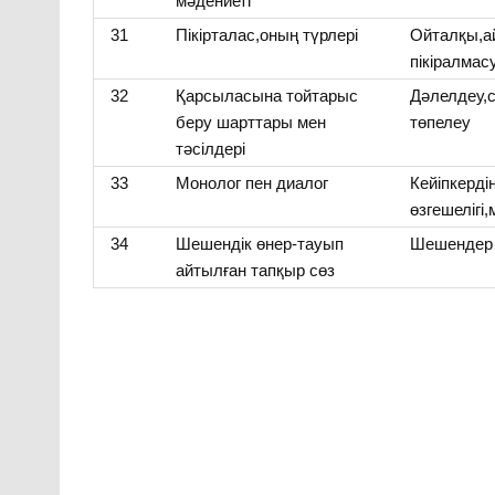
мәдениеті
31
Пікірталас,оның түрлері
Ойталқы,ай
пікіралмас
32
Қарсыласына тойтарыс
Дәлелдеу,с
беру шарттары мен
төпелеу
тәсілдері
33
Монолог пен диалог
Кейіпкерді
өзгешелігі
34
Шешендік өнер-тауып
Шешендер 
айтылған тапқыр сөз