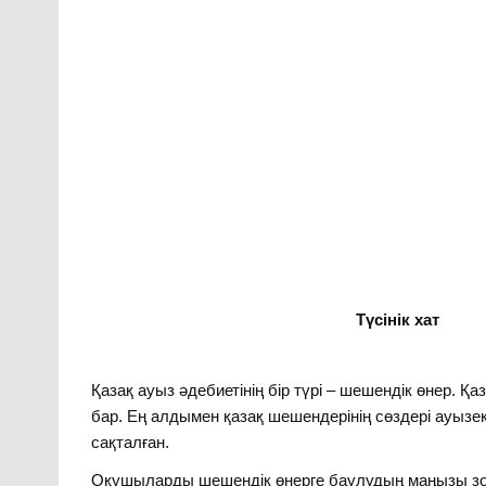
Түсінік хат
Қазақ ауыз әдебиетінің бір түрі – шешендік өнер. Қ
бар. Ең алдымен қазақ шешендерінің сөздері ауызе
сақталған.
Оқушыларды шешендік өнерге баулудың маңызы зор