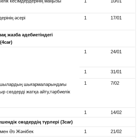
илік кесімдердерінің маңызы
1
10/01
ерінің әсері
1
17/01
зақ жазба әдебиетіндегі
(4сағ)
1
24/01
1
31/01
1
7/02
ушылардың шығармаларындағы
ыр сөздерді жатқа айту,тәрбиелік
1
14/02
шендік сөздердің түрлері (3сағ)
 мен Әз Жәнібек
1
21/02