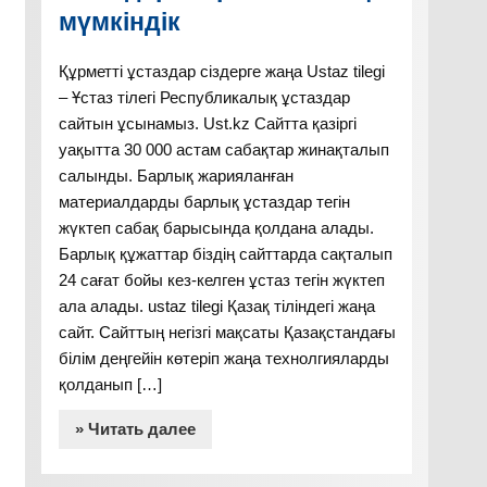
мүмкіндік
Құрметті ұстаздар сіздерге жаңа Ustaz tilegi
– Ұстаз тілегі Республикалық ұстаздар
сайтын ұсынамыз. Ust.kz Сайтта қазіргі
уақытта 30 000 астам сабақтар жинақталып
салынды. Барлық жарияланған
материалдарды барлық ұстаздар тегін
жүктеп сабақ барысында қолдана алады.
Барлық құжаттар біздің сайттарда сақталып
24 сағат бойы кез-келген ұстаз тегін жүктеп
ала алады. ustaz tilegi Қазақ тіліндегі жаңа
сайт. Сайттың негізгі мақсаты Қазақстандағы
білім деңгейін көтеріп жаңа технолгияларды
қолданып […]
» Читать далее