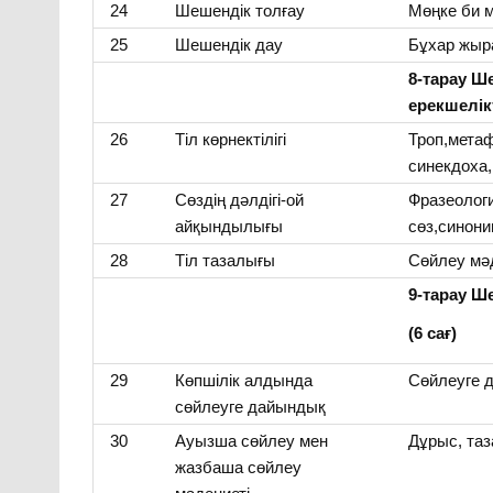
24
Шешендік толғау
Мөңке би 
25
Шешендік дау
Бұхар жыр
8-тарау Ш
ерекшелікт
26
Тіл көрнектілігі
Троп,метаф
синекдоха,
27
Сөздің дәлдігі-ой
Фразеолог
айқындылығы
сөз,синон
28
Тіл тазалығы
Сөйлеу мә
9-тарау Ш
(6 сағ)
29
Көпшілік алдында
Сөйлеуге 
сөйлеуге дайындық
30
Ауызша сөйлеу мен
Дұрыс, таз
жазбаша сөйлеу