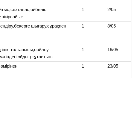
тыс,сөзталас,ойбөліс,
1
2/05
у,пікірсайыс
ендіру,бекерге шығару,сұрақпен
1
8/05
ң ішкі толғанысы,сөйлеу
1
16/05
,мәтіндегі ойдың тұтастығы
өмірінен
1
23/05