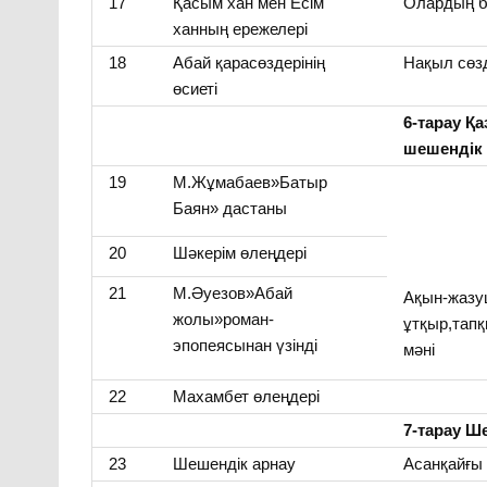
17
Қасым хан мен Есім
Олардың б
ханның ережелері
18
Абай қарасөздерінің
Нақыл сөзд
өсиеті
6-тарау Қа
шешендік 
19
М.Жұмабаев»Батыр
Баян» дастаны
20
Шәкерім өлеңдері
21
М.Әуезов»Абай
Ақын-жаз
жолы»роман-
ұтқыр,тапқ
эпопеясынан үзінді
мәні
22
Махамбет өлеңдері
7-тарау Ше
23
Шешендік арнау
Асанқайғы