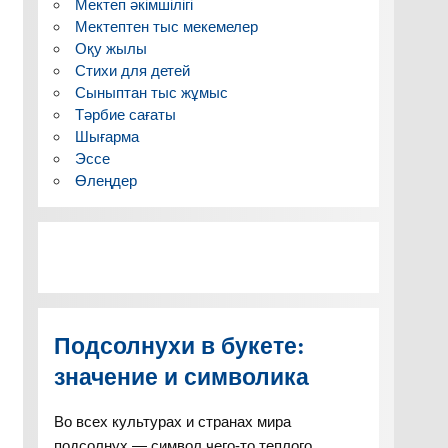
Мектеп әкімшілігі
Мектептен тыс мекемелер
Оқу жылы
Стихи для детей
Сыныптан тыс жұмыс
Тәрбие сағаты
Шығарма
Эссе
Өлеңдер
Подсолнухи в букете:
значение и символика
Во всех культурах и странах мира
подсолнух — символ чего-то теплого,