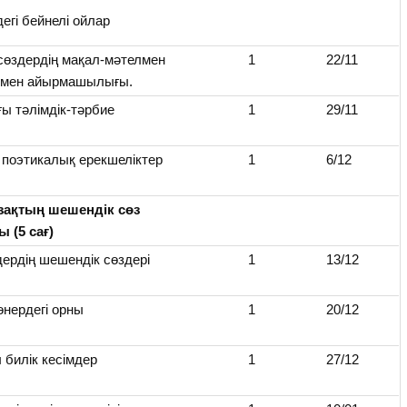
егі бейнелі ойлар
сөздердің мақал-мәтелмен
1
22/11
 мен айырмашылығы.
ы тәлімдік-тәрбие
1
29/11
 поэтикалық ерекшеліктер
1
6/12
азақтың шешендік сөз
 (5 сағ)
ердің шешендік сөздері
1
13/12
өнердегі орны
1
20/12
 билік кесімдер
1
27/12