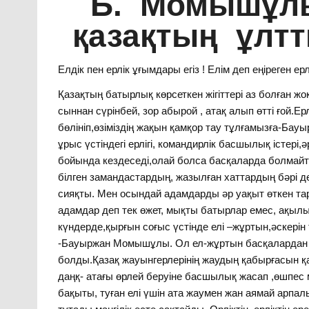
Б. Момышұл
қазақтың ұлт
Елдік пен ерлік ұғымдары егіз ! Елім деп еңіреген 
Қазақтың батырлық көрсеткен жігіттері аз болған ж
сыннан сүрінбей, зор абырой , атақ алып өтті ғой.Е
бөлініп,өзіміздің жақын қамқор тау тұлғамызға-Ба
ұрыс үстіндегі ерлігі, командирлік басшылық істері,әр
бойында кездеседі,олай болса басқаларда болмайты
білген замандастардың, жазылған хаттардың бәрі д
сияқты. Мен осындай адамдарды әр уақыт өткен та
адамдар деп тек өжет, мықты батырлар емес, ақыл
күндерде,қырғын соғыс үстінде елі –жұртын,әскері
-Бауыржан Момышұлы. Ол ел-жұртын басқалардан а
болды.Қазақ жауынгерлерінің жаудың қабырғасын қ
даңқ- атағы өрлей беруіне басшылық жасап ,өшпес 
бақыты, туған елі үшін ата жаумен жан аямай арпалы