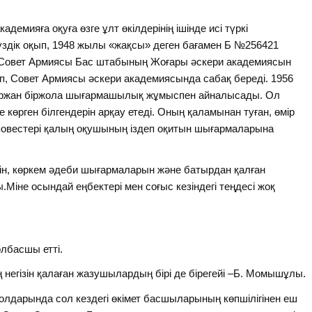
демияға оқуға өзге ұлт өкілдерінің ішінде исі түркі
дік оқып, 1948 жылы «жақсы» деген бағамен Б №256421
ан Совет Армиясы Бас штабының Жоғары әскери академиясын
п, Совет Армиясы әскери академиясында сабақ береді. 1956
ыржан біржола шығармашылық жұмыспен айналысады. Ол
е көрген білгендерін арқау етеді. Оның қаламынан туған, өмір
повестері қалың оқушының іздеп оқитын шығармаларына
.
н, көркем әдеби шығармаларын және батырдан қалған
іне осындай еңбектері мен соғыс кезіндегі теңдесі жоқ
олбасшы етті.
 негізін қалаған жазушылардың бірі де бірегейі –Б. Момышұлы.
жолдарында сол кездегі өкімет басшыларының көпшілігінен еш