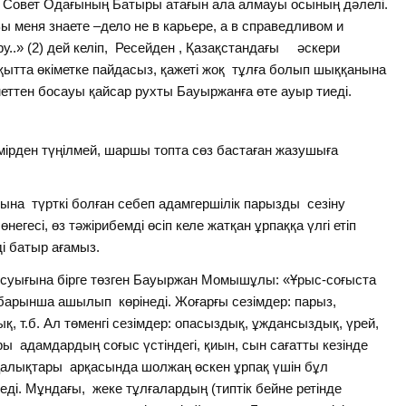
нде Совет Одағының Батыры атағын ала алмауы осының дәлелі.
 меня знаете –дело не в карьере, а в справедливом и
у..» (2) дей келіп, Ресейден , Қазақстандағы әскери
ытта өкіметке пайдасыз, қажеті жоқ тұлға болып шыққанына
ттен босауы қайсар рухты Бауыржанға өте ауыр тиеді.
ірден түңілмей, шаршы топта сөз бастаған жазушыға
на түрткі болған себеп адамгершілік парызды сезіну
егесі, өз тәжірибемді өсіп келе жатқан ұрпаққа үлгі етіп
і батыр ағамыз.
 суығына бірге төзген Бауыржан Момышұлы: «Ұрыс-соғыста
 барынша ашылып көрінеді. Жоғарғы сезімдер: парыз,
қ, т.б. Ал төменгі сезімдер: опасыздық, ұждансыздық, үрей,
ы адамдардың соғыс үстіндегі, қиын, сын сағатты кезінде
ңалықтары арқасында шолжаң өскен ұрпақ үшін бұл
і. Мұндағы, жеке тұлғалардың (типтік бейне ретінде