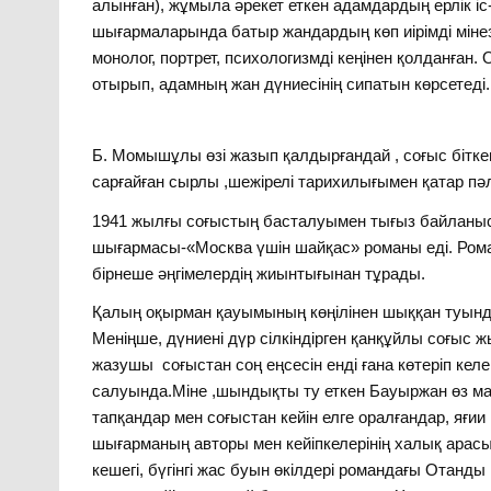
алынған), жұмыла әрекет еткен адамдардың ерлік і
шығармаларында батыр жандардың көп иірімді мінез
монолог, портрет, психологизмді кеңінен қолданған.
отырып, адамның жан дүниесінің сипатын көрсетеді.
Б. Момышұлы өзі жазып қалдырғандай , соғыс біткен
сарғайған сырлы ,шежірелі тарихилығымен қатар пә
1941 жылғы соғыстың басталуымен тығыз байланыс
шығармасы-«Москва үшін шайқас» романы еді. Роман
бірнеше әңгімелердің жиынтығынан тұрады.
Қалың оқырман қауымының көңілінен шыққан туынды
Меніңше, дүниені дүр сілкіндірген қанқұйлы соғыс 
жазушы соғыстан соң еңсесін енді ғана көтеріп ке
салуында.Міне ,шындықты ту еткен Бауыржан өз мақ
тапқандар мен соғыстан кейін елге оралғандар, яғ
шығарманың авторы мен кейіпкелерінің халық арасын
кешегі, бүгінгі жас буын өкілдері романдағы Отанды