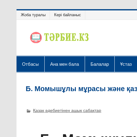
Жоба туралы
Кері байланыс
Отбасы
Ана мен бала
Балалар
Ұстаз
Б. Момышұлы мұрасы және қа
Қазақ әдебиетінен ашық сабақтар