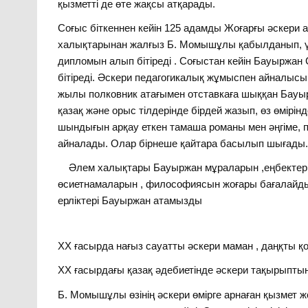
қызметті де өте жақсы атқарады.
Соғыс біткеннен кейін 125 адамды Жоғарғы әскери ака
халықтарынан жалғыз Б. Момышұлы қабылданып, үз
дипломын алып бітіреді . Соғыстан кейін Бауырж
бітіреді. Әскери педагогикалық жұмыспен айналысы
жылы полковник атағымен отставкаға шыққан Бау
қазақ және орыс тілдерінде бірдей жазып, өз өмірінд
шындығын арқау еткен тамаша романы мен әңгіме, 
айналады. Олар бірнеше қайтара басылып шығады
Әлем халықтары Бауыржан мұраларын ,еңбектері
өсиетнамаларын , философиясын жоғары бағалайды.М
ерліктері Бауыржан атамызды
ХХ ғасырда нағыз сауатты әскери маман , даңқты қ
ХХ ғасырдағы қазақ әдебиетінде әскери тақырыптың
Б. Момышұлы өзінің әскери өмірге арнаған қызмет 