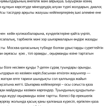
с-қимылдарының өнегелік мәні айрықша. Бауыржан өзінің
-құлқын көрсетуде мінездеудің алуан түрлі жолдарын, диалог,
 Осы тәсілдер арқылы жазушы кейіпкерлерінің ішкі әлеміне ене
ен кейін қолжазбаларына, күнделіктеріне қайта үңіліп,
лсапалық, тәрбиелік мәні зор шығармаларын өндіре жазады
ты Москва қаласының түбінде болған ұрыстарды суреттейтін
 оқиғасы қою , тілі орамды , оқырманды өзіне тартатын
 бізге несімен құнды ?-деген сұрақ туындары орынды.
жылдарын өз көзімен көріп,басынан өткізген жауынгер —
ле жатқан елге тарихи шындықты сол қалпында жайып
сатына жетті. Шығарма кейіпкерлері – осы соғыста қаза
ии қан майданды көзімен көргендер. Туындының құндылығы-
да жүруі оқырманды өзіне тартты. Келесі бір ерекшелік
 қорғау жолында қасық қаны қалғанша күресіп, ерлікпен қаза