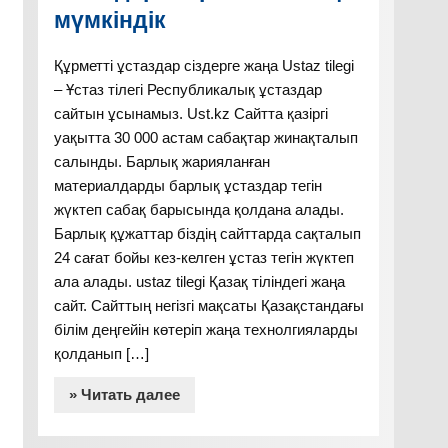
мүмкіндік
Құрметті ұстаздар сіздерге жаңа Ustaz tilegi
– Ұстаз тілегі Республикалық ұстаздар
сайтын ұсынамыз. Ust.kz Сайтта қазіргі
уақытта 30 000 астам сабақтар жинақталып
салынды. Барлық жарияланған
материалдарды барлық ұстаздар тегін
жүктеп сабақ барысында қолдана алады.
Барлық құжаттар біздің сайттарда сақталып
24 сағат бойы кез-келген ұстаз тегін жүктеп
ала алады. ustaz tilegi Қазақ тіліндегі жаңа
сайт. Сайттың негізгі мақсаты Қазақстандағы
білім деңгейін көтеріп жаңа технолгияларды
қолданып […]
» Читать далее