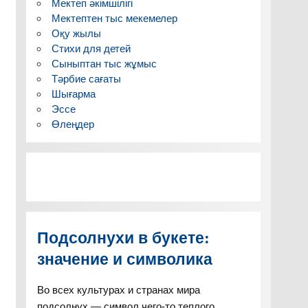
Мектеп әкімшілігі
Мектептен тыс мекемелер
Оқу жылы
Стихи для детей
Сыныптан тыс жұмыс
Тәрбие сағаты
Шығарма
Эссе
Өлеңдер
Подсолнухи в букете:
значение и символика
Во всех культурах и странах мира
подсолнух — символ чего-то теплого,