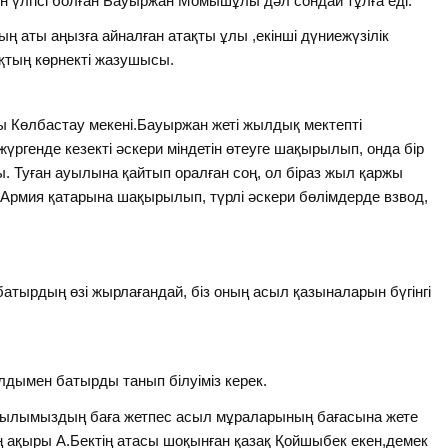
ерен үлгісі болған Бауыржан Момышұлы дәл сондай тұлға еді.
ың аты аңызға айналған атақты ұлы ,екінші дүниежүзілік
қтың көрнекті жазушысы.
Көлбастау мекені.Бауыржан жеті жылдық мектепті
 жүргенде кезекті әскери міндетін өтеуге шақырылып, онда бір
. Туған ауылына қайтып оралған соң, ол біраз жыл қаржы
 Армия қатарына шақырылып, түрлі әскери бөлімдерде взвод,
батырдың өзі жырлағандай, біз оның асыл қазыналарын бүгінгі
алдымен батырды танып білуіміз керек.
сылымыздың баға жетпес асыл мұраларының бағасына жете
 ақыры А.Бектің атасы шоқынған қазақ Қойшыбек екен,демек