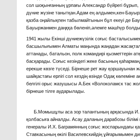
сол шоқынғанның ұрпағы Александр бүйрегі бұрып
дүние жүзіне танытқан.Адам ең алдымен,кен-Бауырж
қазба оңайлықпен табылмайтынын бұл екеуі де Бауы
Бауыржанмен даңққа бөленіп,әлемге мәшһүр болды
1941 жылы Екінші дүниежүзілік соғыс басталысым
басшылығымен Алматы маңында жаңадан жасақтал
аттанады, батальон, полк командирі қызметтерін 
басқарады. Соғыс кезіндегі жеке басының қаһарманд
ерекше көзге түседі. Бірнеше рет жау қоршауынан 
шайқастағы ерлігі сол кездің өзінде Одақ көлемін
белгілі орыс жазушысы А.Бек «Волоколамск тас жо
бірнеше тілге аударылады.
Б.Момышұлы аса зор талантының арқасында И. 
қолбасыға айналды. Асау даланың дарабозы білімі 
генералы И.Х. Баграмянның соғыс жоспарындағы қа
Ставкасының өкілі Василевскийдің ұйғарымымен д