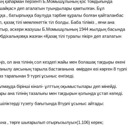
ың қаһарман перзенті Б.Момышұлының қос томдығында
н шайқас» деп аталатын туындылары қамтылған. Бұл
ққа , батырлыққа баулуда тәрбие құралы болған қайталанбас
қазақ тілі мемлекеттік тіл болды. Баба тіліміз , яғни ана
ты батыр, әскери жазушы Б.Момышұлының 1944 жылдың басында
діхалықовқа жазған «Қазақ тілі туралы пікір» деп аталатын
, ол ана тілінің сол кездегі жайы мен болашақ тағдыры екені
нылу аясының тарыла бастағанына өмірден өзі көрген 8 түрлі
з тарапынан 9 түрлі ұсыныс енгізеді.
лмауда бірінші кінәлі- ұлттың оқымыстылары деп мінейді.
ары ана тілінің тазалығы мен тағдырын қолында ұстап келеді.
мшіліктерді түзету бағытында 8түрлі ұсыныс айтады:
нына , төрге шығарылып отырғызылуы»(1.106) керек;