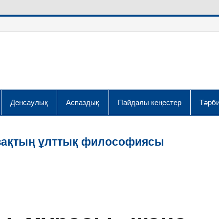
Денсаулық
Аспаздық
Пайдалы кеңестер
Тәрби
зақтың ұлттық философиясы