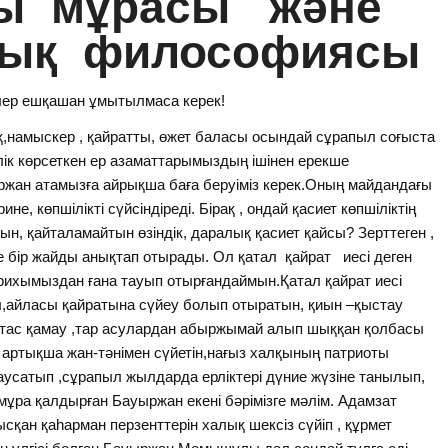
ы мұрасы және
тық философиясы
ерлер ешқашан ұмытылмаса керек!
оқ,намыскер , қайратты, өжет баласы осындай сұрапыл соғыста
рлік көрсеткен ер азаматтарымыздың ішінен ерекше
уыржан атамызға айрықша баға беруіміз керек.Оның майдандағы
ине, көпшілікті сүйсіндіреді. Бірақ , ондай қасиет көпшіліктің
н, қайталамайтын өзіндік, даралық қасиет қайсы? Зерттеген ,
е бір жайды анықтап отырады. Ол қатал қайрат иесі деген
рихымыздан ғана тауып отырғандаймын.Қатал қайрат иесі
ы,айласы қайратына сүйеу болып отыратын, қиын –қыстау
н тас қамау ,тар асулардан абыржымай алып шыққан қолбасы
ртықша жан-тәнімен сүйетін,нағыз халқының патриоты
аусатып ,сұрапыл жылдарда ерліктері дүние жүзіне танылып,
мұра қалдырған Бауыржан екені бәрімізге мәлім. Адамзат
сқан қаһарман перзенттерін халық шексіз сүйіп , құрмет