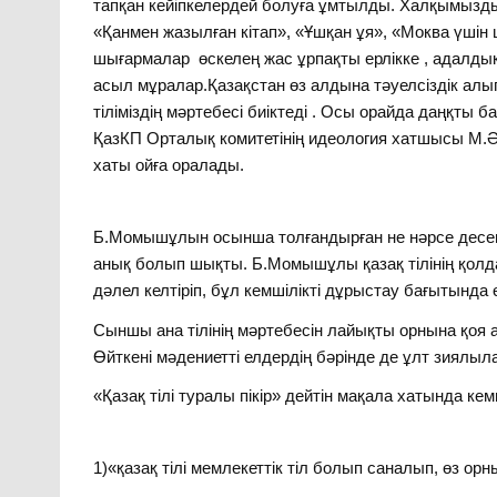
тапқан кейіпкелердей болуға ұмтылды. Халқымызд
«Қанмен жазылған кітап», «Ұшқан ұя», «Моква үші
шығармалар өскелең жас ұрпақты ерлікке , адалды
асыл мұралар.Қазақстан өз алдына тәуелсіздік алып, 
тіліміздің мәртебесі биіктеді . Осы орайда даңқ
ҚазКП Орталық комитетінің идеология хатшысы М.Әб
хаты ойға оралады.
Б.Момышұлын осынша толғандырған не нәрсе десеңіз
анық болып шықты. Б.Момышұлы қазақ тілінің қолда
дәлел келтіріп, бұл кемшілікті дұрыстау бағытында ө
Сыншы ана тілінің мәртебесін лайықты орнына қоя а
Өйткені мәдениетті елдердің бәрінде де ұлт зиялыл
«Қазақ тілі туралы пікір» дейтін мақала хатында ке
1)«қазақ тілі мемлекеттік тіл болып саналып, өз ор