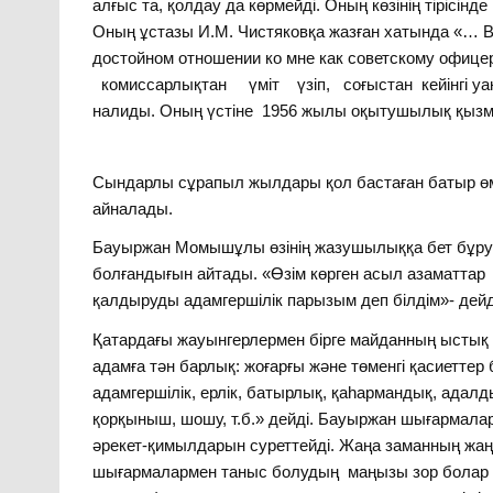
алғыс та, қолдау да көрмейді. Оның көзінің тірісі
Оның ұстазы И.М. Чистяковқа жазған хатында «… Вы
достойном отношении ко мне как советскому офицер
комиссарлықтан үміт үзіп, соғыстан кейінгі уақ
налиды. Оның үстіне 1956 жылы оқытушылық қызме
Сындарлы сұрапыл жылдары қол бастаған батыр өм
айналады.
Бауыржан Момышұлы өзінің жазушылыққа бет бұруы
болғандығын айтады. «Өзім көрген асыл азаматтар өн
қалдыруды адамгершілік парызым деп білдім»- дейд
Қатардағы жауынгерлермен бірге майданның ыстық
адамға тән барлық: жоғарғы және төменгі қасиеттер
адамгершілік, ерлік, батырлық, қаһармандық, адалды
қорқыныш, шошу, т.б.» дейді. Бауыржан шығармалар
әрекет-қимылдарын суреттейді. Жаңа заманның жа
шығармалармен таныс болудың маңызы зор болар ед