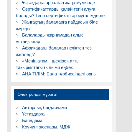
Ұстаздарға арналған жаңа мүмкіндік
Сертификаттарды қалай тегін алуға
болады? Тегін сертификаттар мұғалімдерге
Жаңғақтың балаларға пайдасын біле
жүріңіз
Балаларды жарнамадан алыс
ұстаңыздар
Африкадағы балалар неліктен тез
жетіледі?
«Менің атам – шежіре» атты
тақырыптағы ғылыми еңбек
АНА ТІЛІМ: Бала тәрбиесіндегі орны
Электронды мұрағат
Авторлық бағдарлама
Ұстаздарға
Баяндама
Коучинг жоспары, МДЖ