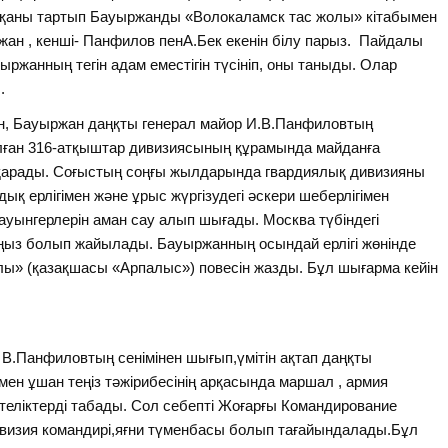
, қаны тартып Бауыржанды «Волокаламск тас жолы» кітабымен
ан , кенші- Панфилов пенА.Бек екенін білу парыз. Пайдалы
ржанның тегін адам еместігін түсініп, оны таныды. Олар
.
ен, Бауыржан даңқты генерал майор И.В.Панфиловтың
ған 316-атқыштар дивизиясының құрамында майданға
атқарады. Соғыстың соңғы жылдарында гвардиялық дивизияны
ық ерлігімен және ұрыс жүргізудегі әскери шеберлігімен
жауынгерлерін аман сау алып шығады. Москва түбіндегі
е аңыз болып жайылады. Бауыржанның осындай ерлігі жөнінде
лы» (қазақшасы «Арпалыс») повесін жазды. Бұл шығарма кейін
В.Панфиловтың сенімінен шығып,үмітін ақтап даңқты
мен ұшан теңіз тәжірибесінің арқасында маршал , армия
теліктерді табады. Сол себепті Жоғарғы Командирование
ивизия командирі,яғни түменбасы болып тағайындалады.Бұл