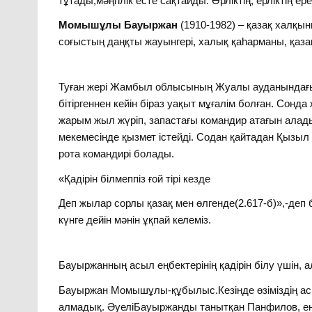
тұтады,мәңгілік есте сақтайды. Өрліктің, ерліктің 
Момышұлы Бауыржан
(1910-1982) – қазақ халқын
соғыстың даңқты жауынгері, халық қаһарманы, қаза
Туған жері Жамбыл облысының Жуалы ауданындағы 
бітіргеннен кейін біраз уақыт мұғалім болған. Сонда
жарым жыл жүріп, запастағы командир атағын алады
мекемесінде қызмет істейді. Содан қайтадан Қызыл
рота командирі болады.
«Қадірін білмеппіз ғой тірі кезде
Деп жылар сорлы қазақ мен өлгенде(2.617-б)»,-деп 
күнге дейін мәнін ұқпай келеміз.
Бауыржанның асыл еңбектерінің қадірін білу үшін, 
Бауыржан Момышұлы-құбылыс.Кезінде өзіміздің а
алмадық. ӘуеліБауыржанды танытқан Панфилов, ең