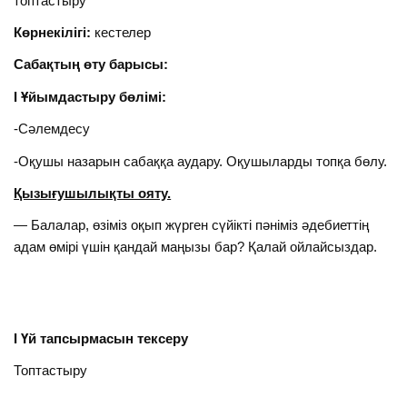
топтастыру
Көрнекілігі:
кестелер
Сабақтың өту барысы:
І Ұйымдастыру бөлімі:
-Сәлемдесу
-Оқушы назарын сабаққа аудару. Оқушыларды топқа бөлу.
Қызығушылықты ояту.
— Балалар, өзіміз оқып жүрген сүйікті пәніміз әдебиеттің
адам өмірі үшін қандай маңызы бар? Қалай ойлайсыздар.
І Үй тапсырмасын тексеру
Топтастыру