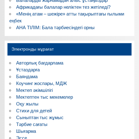
Балаларды жарнамадан алыс ұстаңыздар
Африкадағы балалар неліктен тез жетіледі?
«Менің атам – шежіре» атты тақырыптағы ғылыми
еңбек
АНА ТІЛІМ: Бала тәрбиесіндегі орны
Электронды мұрағат
Авторлық бағдарлама
Ұстаздарға
Баяндама
Коучинг жоспары, МДЖ
Мектеп әкімшілігі
Мектептен тыс мекемелер
Оқу жылы
Стихи для детей
Сыныптан тыс жұмыс
Тәрбие сағаты
Шығарма
Эссе