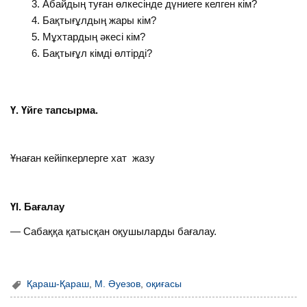
Абайдың туған өлкесінде дүниеге келген кім?
Бақтығұлдың жары кім?
Мұхтардың әкесі кім?
Бақтығұл кімді өлтірді?
Ү. Үйге тапсырма.
Ұнаған кейіпкерлерге хат жазу
ҮІ. Бағалау
— Сабаққа қатысқан оқушыларды бағалау.
Қараш-Қараш
,
М. Әуезов
,
оқиғасы