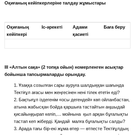
Оқиғаның кейіпкерлеріне талдау жұмыстары
Оқиғаның
Іс-әрекеті
Адами
Баға беру
кейіпкері
қасиеті
ІІІ «Алтын сақа» (2 топқа ойын) номерленген асықтар
бойынша тапсырмаларды орындау.
Ұзаққа созылған сары ауруға шалдыққан шағында
Тектіғұл ағасы мен жеңгесінен нені тілек ететін еді?
Бақтығұл іздегенім «осы дегендей» көп ойланбастан,
атына жабысқан бойда қаршыға тастайтын аңшыдай
қисайыңқырап келіп,… мойнына қыл арқан бұғалықты
тастап кеп жіберді. Қандай малға бұғалықты салды?
Арада тағы бір-екі жұма өтер — өтпесте Тектіғұлдың