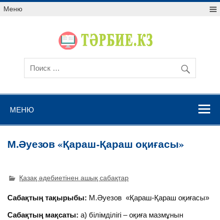
Меню
МЕНЮ
М.Әуезов «Қараш-Қараш оқиғасы»
Қазақ әдебиетінен ашық сабақтар
Сабақтың тақырыбы:
М.Әуезов «Қараш-Қараш оқиғасы»
Сабақтың мақсаты:
а) білімділігі – оқиға мазмұнын