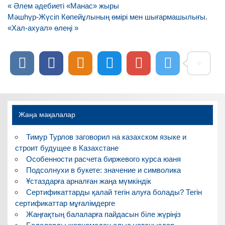
Навигация
« Әлем әдебиеті «Манас» жыры
по
Мәшһүр-Жүсіп Көпейұлының өмірі мен шығармашылығы.
записям
«Хал-ахуал» өлеңі »
Жаңа мақалалар
Тимур Турлов заговорил на казахском языке и
строит будущее в Казахстане
Особенности расчета биржевого курса юаня
Подсолнухи в букете: значение и символика
Ұстаздарға арналған жаңа мүмкіндік
Сертификаттарды қалай тегін алуға болады? Тегін
сертификаттар мұғалімдерге
Жаңғақтың балаларға пайдасын біле жүріңіз