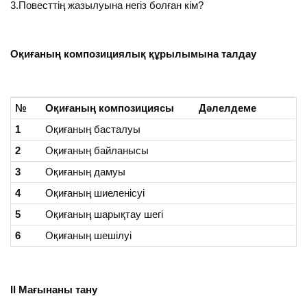
3.Повесттің жазылуына негіз болған кім?
Оқиғаның композициялық құрылымына талдау
№
Оқиғаның композициясы
Дәлелдеме
1
Оқиғаның басталуы
2
Оқиғаның байланысы
3
Оқиғаның дамуы
4
Оқиғаның шиеленісуі
5
Оқиғаның шарықтау шегі
6
Оқиғаның шешілуі
ІІ Мағынаны тану