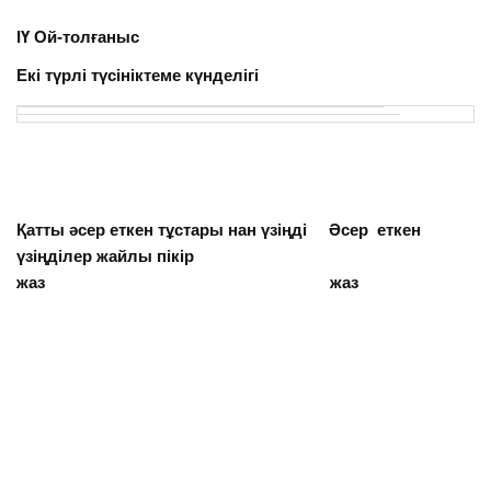
ІҮ Ой-толғаныс
Екі түрлі түсініктеме күнделігі
Қатты әсер еткен тұстары нан үзіңді Әсер еткен
үзіңділер жайлы пікір
жаз жаз