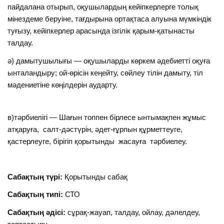
пайдалана отырып, оқушылардың кейіпкерлерге толық
мінездеме беруіне, тағдырына ортақтаса алуына мүмкіндік
туғызу, кейіпкерлер арасында ізгілік қарым-қатынасты
талдау.
ә) дамытушылығы — оқушыларды көркем әдебиетті оқуға
ынталандыру; ой-өрісін кеңейту, сөйлеу тілін дамыту, тіл
мәдениетіне көңілдерін аударту.
в)тәрбиелігі — Шағын топпен бірлесе ынтымақпен жұмыс
атқаруға, салт-дәстүрін, әдет-ғұрпын құрметтеуге,
қастерлеуге, бірігіп қорытынды жасауға тәрбиелеу.
Сабақтың түрі:
Қорытынды сабақ
Сабақтың типі:
СТО
Сабақтың әдісі:
сұрақ-жауап, талдау, ойлау, дәлелдеу,