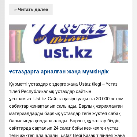
» Читать далее
Ұстаздарға арналған жаңа мүмкіндік
Құрметті ұстаздар сіздерге жаңа Ustaz tilegi – Ұстаз
тілегі Республикалық ұстаздар сайтын
ұсынамыз. Ust.kz Сайтта қазіргі уақытта 30 000 астам
сабақтар жинақталып салынды. Барлық жарияланған
материалдарды барлық ұстаздар тегін жүктеп сабақ
барысында қолдана алады. Барлық құжаттар біздің
сайттарда сақталып 24 сағат бойы кез-келген ұстаз
тегін жүктеп ала алады. ustaz tilegi Қазақ тіліндегі жаңа