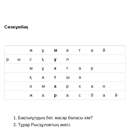
Сөзжұмбақ
ж
ұ
м
а
т
а
й
р
ы
с
қ
ұ
л
м
ұ
х
т
а
р
қ
а
т
ш
а
о
м
а
р
х
а
н
ж
а
р
а
с
б
а
й
Бақтығұлдың бес жасар баласы кім?
Тұрар Рысқұловтың әкесі.