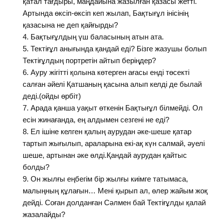
қатал тағдыры, маңдайына жазылған қазасы жетті.
Артында өксіп-өксіп кеп жылап, Бақтығұл інісінің
қазасына не деп қайғырды?
Бақтығұлдың үш баласының атын ата.
Тектіғұл анығында қандай еді? Бізге жазушы болып
Тектіғұлдың портретін айтып беріңдер?
Ауру жігітті қолына көтерген ағасы енді төсекті
салған әйелі Қатшаның қасына алып келді де былай
деді.(ойды өрбіт)
Арада қанша уақыт өткенін Бақтығұл білмейді. Ол
есін жинағанда, ең алдымен сезгені не еді?
Ел ішіне келген қалың аурудан әке-шеше қатар
тартып жығылып, араларына екі-ақ күн салмай, әуелі
шеше, артынан әке өлді.Қандай аурудан қайтыс
болды?
Он жылғы еңбегім бір жылғы киімге татымаса,
малыңның құлағын… Мені қырып ал, өлер жайым жоқ
дейді. Соған долданған Сәлмен бай Тектіғұлды қалай
жазалайды?