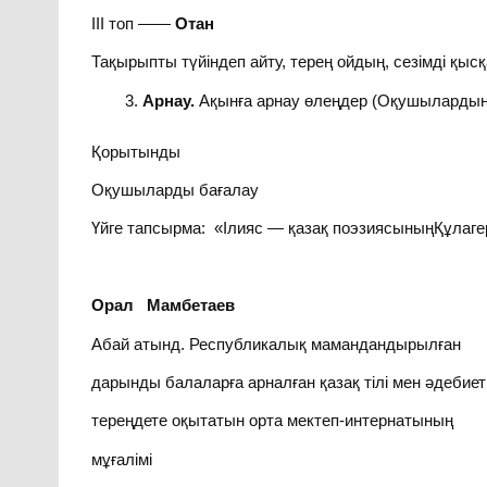
ІІІ топ ——
Отан
Тақырыпты түйіндеп айту, терең ойдың, сезімді қысқ
Арнау.
Ақынға арнау өлеңдер (Оқушыларды
Қорытынды
Оқушыларды бағалау
Үйге тапсырма: «Ілияс — қазақ поэзиясыныңҚұлаге
Орал Мамбетаев
Абай атынд. Республикалық мамандандырылған
дарынды балаларға арналған қазақ тілі мен әдебиет
тереңдете оқытатын орта мектеп-интернатының
мұғалімі