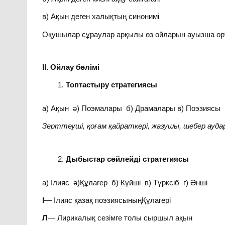
в) Ақын деген халықтың синонимі
Оқушылар сұраулар арқылы өз ойларын ауызша ор
ІІ. Ойлау бөлімі
Топтастыру стратегиясы
а) Ақын ә) Поэмалары б) Драмалары в) Поэзиясы 
Зерттеуші, қоғам қайраткері, жазушы, шебер ауд
Дыбыстар сөйлейді стратегиясы
а) Ілияс ә)Құлагер б) Күйші в) Түрксіб г) Әнші
І
— Ілияс қазақ поэзиясыныңҚұлагері
Л
— Лирикалық сезімге толы сыршыл ақын