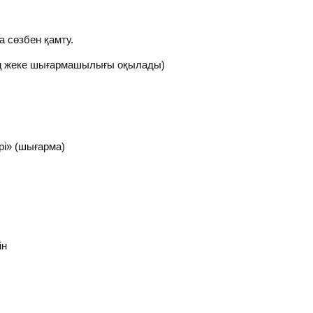
а сөзбен қамту.
ң жеке шығармашылығы оқылады)
рі» (шығарма)
ін