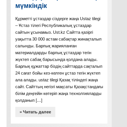
мүмкіндік
Құрметті ұстаздар сіздерге жаңа Ustaz tilegi
– Ұстаз тілегі Республикалық ұстаздар
сайтын ұсынамыз. Ust.kz Сайтта қазіргі
уақытта 30 000 астам сабақтар жинақталып
салынды. Барлық жарияланған
материалдарды барлық ұстаздар тегін
жүктеп сабақ барысында қолдана алады.
Барлық құжаттар біздің сайттарда сақталып
24 сағат бойы кез-келген ұстаз тегін жүктеп
ала алады. ustaz tilegi Қазақ тіліндегі жаңа
сайт. Сайттың негізгі мақсаты Қазақстандағы
білім деңгейін көтеріп жаңа технолгияларды
қолданып […]
» Читать далее