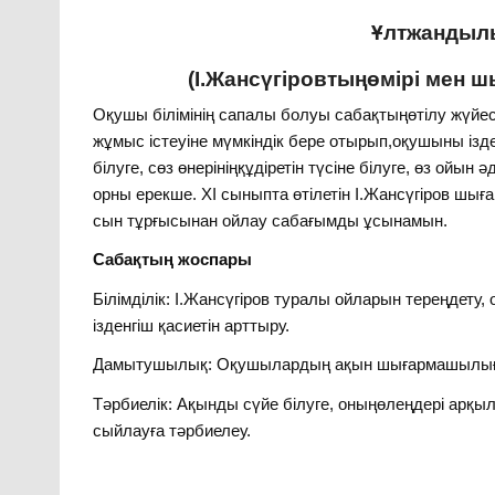
Ұлтжандылы
(І.Жансүгіровтыңөмірі мен 
Оқушы білімінің сапалы болуы сабақтыңөтілу жүй
жұмыс істеуіне мүмкіндік бере отырып,оқушыны ізд
білуге, сөз өнерініңқұдіретін түсіне білуге, өз ойы
орны ерекше. ХІ сыныпта өтілетін І.Жансүгіров 
сын тұрғысынан ойлау сабағымды ұсынамын.
Сабақтың жоспары
Білімділік: І.Жансүгіров туралы ойларын тереңдету
ізденгіш қасиетін арттыру.
Дамытушылық: Оқушылардың ақын шығармашылығы т
Тәрбиелік: Ақынды сүйе білуге, оныңөлеңдері арқылы
сыйлауға тәрбиелеу.