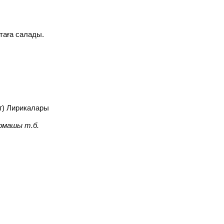
таға салады.
г) Лирикалары
армашы т.б.