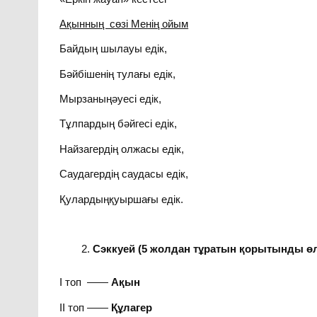
Ақынның сөзі Менің ойым
Байдың шылауы едік,
Бәйбішенің тулағы едік,
Мырзаныңәуесі едік,
Тұлпардың бәйгесі едік,
Найзагердің олжасы едік,
Саудагердің саудасы едік,
Қулардыңқуыршағы едік.
Сэккуей (5 жолдан тұратын қорытынды ө
І топ ——
Ақын
ІІ топ ——
Құлагер