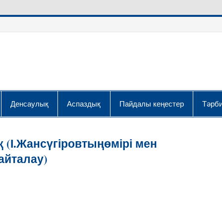
Денсаулық
Аспаздық
Пайдалы кеңестер
Тәрби
(І.Жансүгіровтыңөмірі мен
айталау)