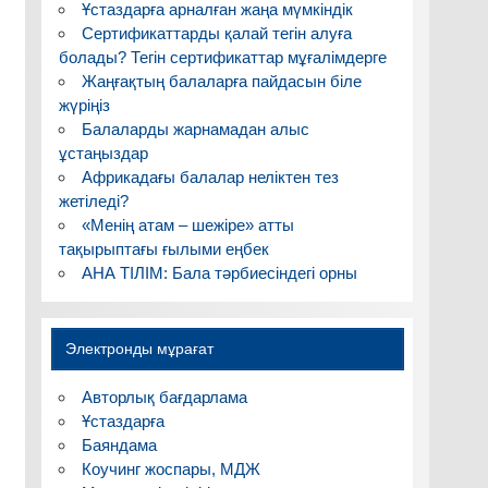
Ұстаздарға арналған жаңа мүмкіндік
Сертификаттарды қалай тегін алуға
болады? Тегін сертификаттар мұғалімдерге
Жаңғақтың балаларға пайдасын біле
жүріңіз
Балаларды жарнамадан алыс
ұстаңыздар
Африкадағы балалар неліктен тез
жетіледі?
«Менің атам – шежіре» атты
тақырыптағы ғылыми еңбек
АНА ТІЛІМ: Бала тәрбиесіндегі орны
Электронды мұрағат
Авторлық бағдарлама
Ұстаздарға
Баяндама
Коучинг жоспары, МДЖ