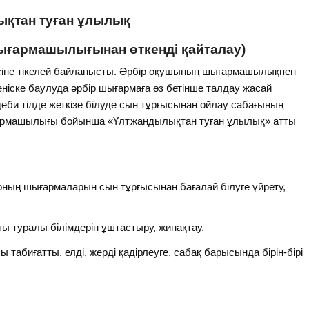
қтан туған ұлылық
шығармашылығынан өткенді қайталау)
есіне тікелей байланысты. Әрбір оқушының шығармашылықпен
еніске баулуда әрбір шығармаға өз бетінше талдау жасай
н әдеби тілде жеткізе білуде сын тұрғысынан ойлау сабағының
шығармашылығы бойынша «Ұлтжандылықтан туған ұлылық» атты
, оның шығармаларын сын тұрғысынан бағалай білуге үйрету,
уралы білімдерін ұштастыру, жинақтау.
 табиғатты, елді, жерді қадірлеуге, сабақ барысында бірін-бірі