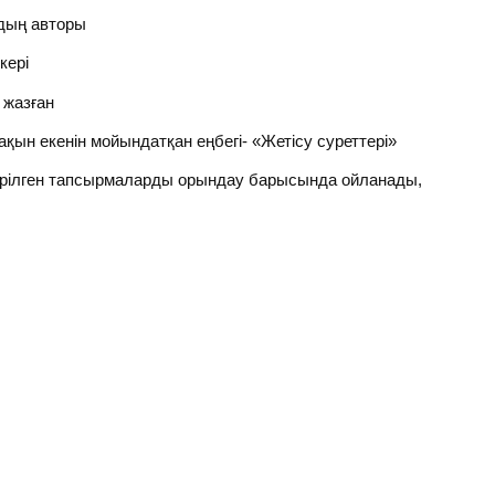
дың авторы
кері
 жазған
 екенін мойындатқан еңбегі- «Жетісу суреттері»
берілген тапсырмаларды орындау барысында ойланады,