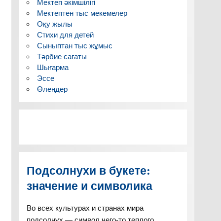
Мектеп әкімшілігі
Мектептен тыс мекемелер
Оқу жылы
Стихи для детей
Сыныптан тыс жұмыс
Тәрбие сағаты
Шығарма
Эссе
Өлеңдер
Подсолнухи в букете:
значение и символика
Во всех культурах и странах мира
подсолнух — символ чего-то теплого,