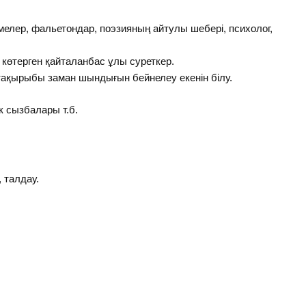
імелер, фальетондар, поэзияның айтулы шебері, психолог,
е көтерген қайталанбас ұлы суреткер.
тақырыбы заман шындығын бейнелеу екенін білу.
ек сызбалары т.б.
 талдау.