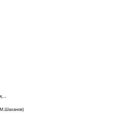
ақ…
(М.Шаханов)