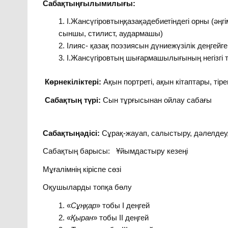
Сабақтыңғылымилығы:
І.Жансүгіровтыңқазақәдебиетіндегі орны (әңг
сыншы, стилист, аудармашы)
Ілияс- қазақ поэзиясын дүниежүзілік деңгейг
І.Жансүгіровтың шығармашылығының негізгі 
Көрнекіліктері:
Ақын портреті, ақын кітаптары, тір
Сабақтың түрі:
Сын тұрғысынан ойлау сабағы
Сабақтыңәдісі:
Сұрақ-жауап, салыстыру, дәлелдеу,
Сабақтың барысы: Ұйымдастыру кезеңі
Мұғалімнің кіріспе сөзі
Оқушыларды топқа бөлу
«
Сұңқар
» тобы І деңгей
«
Қыран
» тобы ІІ деңгей