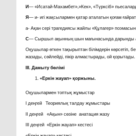
И
— «Исатай-Махамбет»,»Кек», «Түрксіб» пьесалар
Я
— и- игі жақсылармен қатар аталатын қоғам ғайрат
а- Ақан сері трагедиясы жайлы «Құлагер» поэмасын
С
— Сыршыл ақынның шын мағынасында дарынды ақын
Оқушылар өткен тақырыптан білімдерін көрсетіп, 
жазады, сөйлейді, пікір алмастырады, ой қорытады.
ІІІ. Дамыту бөлімі
«Еркін жауап» қоржыны.
Оқушылармен топтық жұмыстар
І деңгей Теориялық талдау жұмыстары
ІІ деңгей «Ақын» сөзіне анатация жазу
ІІІ деңгей «Еркін жауап» кестесі
«Еркін жауап» кестесі