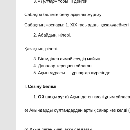
«
Тұлпар
» тобы ІІІ деңгей
Сабақты бөлімге бөлу арқылы жүргізу
Сабақтың жоспары: 1. ХІХ ғасырдағы қазақәдебиеті
Абайдың інілері,
Қазақтың ірілері.
Білімдіден аямай сөздің майын.
Даналар тереңнен ойлаған.
Ақын мұрасы — ұрпақтар жүрегінде
І. Сезіну бөлімі
Ой шақыру:
а) Ақын деген киелі ұғым ойлас
ә) Ақындарды сұлтандардан артық санар кез келді 
б) Ақын деген киелі аққу самғаған.