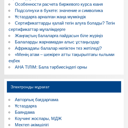
Особенности расчета биржевого курса юаня
Подсолнухи в букете: значение и символика
Ұстаздарға арналған жаңа мүмкіндік
Сертификаттарды қалай тегін алуға болады? Тегін
сертификаттар мұғалімдерге
Жаңғақтың балаларға пайдасын біле жүріңіз
Балаларды жарнамадан алыс ұстаңыздар
Африкадағы балалар неліктен тез жетіледі?
«Менің атам – шежіре» атты тақырыптағы ғылыми
еңбек
АНА ТІЛІМ: Бала тәрбиесіндегі орны
Электронды мұрағат
Авторлық бағдарлама
Ұстаздарға
Баяндама
Коучинг жоспары, МДЖ
Мектеп әкімшілігі