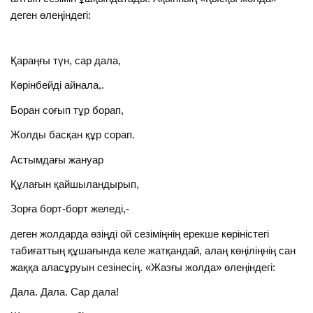
деген өлеңіндегі:
Қараңғы түн, сар дала,
Көрінбейді айнала,.
Боран соғып тұр борап,
Жолды басқан құр сорап.
Астымдағы жануар
Құлағын қайшыландырып,
Зорға борт-борт желеді,-
деген жолдарда өзіңді ой сезіміңнің ерекше көріністегі
табиғаттың құшағында келе жатқандай, алаң көңіліңнің сан
жаққа аласұруын сезінесің. «Жазғы жолда» өлеңіндегі:
Дала. Дала. Сар дала!