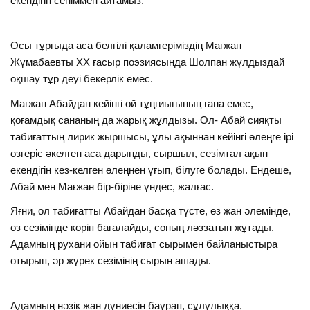
екендігін сеніммен айтамыз.
Осы тұрғыда аса белгілі қаламгеріміздің Мағжан
Жұмабаевты XX ғасыр поэзиясында Шолпан жұлдыздай
оқшау тұр деуі бекерлік емес.
Мағжан Абайдан кейінгі ой тұңғиығының ғана емес,
қоғамдық сананың да жарық жұлдызы. Ол- Абай сияқты
табиғаттың лирик жыршысы, ұлы ақыннан кейінгі өлеңге ірі
өзгеріс әкелген аса дарынды, сыршыл, сезімтал ақын
екендігін кез-келген өлеңнен ұғып, білуге болады. Ендеше,
Абай мен Мағжан бір-біріне үндес, жалғас.
Яғни, ол табиғатты Абайдан басқа түсте, өз жан әлемінде,
өз сезімінде көріп бағалайды, соның ләззатын жұтады.
Адамның рухани ойын табиғат сырымен байланыстыра
отырып, әр жүрек сезімінің сырын ашады.
Адамның нәзік жан дүниесін баурап, сұлулыққа,