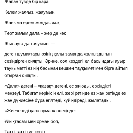
Жапан түзде бір қара.
Келем жалғыз, жаяумын.
Жаныма ерген жолдас жоқ.
Төрт жағым дала – жер де көк
Жылауға да таяумын, —
деген шумақтары өзінің қилы заманда жалғыздығын
сезіндірген сияқты. Әрине, сол кездегі ел басындағы ауыр
тауқыметті өзінің басынан кешкен тауқыметімен бірге айтып
отырған сияқты.
«Дала» дегені – «қазақ» дегені, ес жиюды, еркіндікті
меңзеуі. Табиғат көрінісін елі, жері ретінде өз жан ретінде өз
жан дүниесіне бұра егілтеді, күйіндіреді, жылатады.
«Жиеленеді қара орман» өлеңінде:
Ұйықтасам мен орман боп,
Тәтті-тәтті түс көріп.