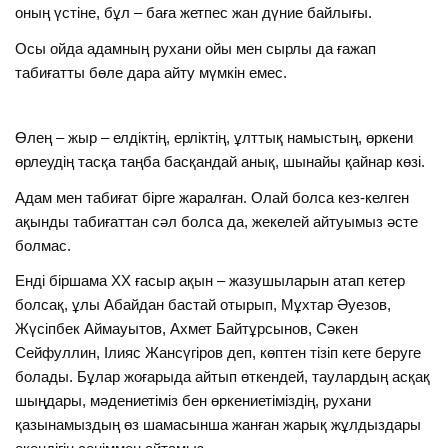
оның үстіне, бұл – баға жетпес жан дүние байлығы.
Осы ойда адамның рухани ойы мен сырлы да ғажап
табиғатты бөле дара айту мүмкін емес.
Өлең – жыр – елдіктің, ерліктің, ұлттық намыстың, өркени
өрлеудің тасқа таңба басқандай анық, шынайы қайнар көзі.
Адам мен табиғат бірге жаралған. Олай болса кез-келген
ақынды табиғаттан сәл болса да, жекелей айтуымыз әсте
болмас.
Енді біршама XX ғасыр ақын – жазушыларын атап кетер
болсақ, ұлы Абайдан бастай отырып, Мұхтар Әуезов,
Жүсіпбек Аймауытов, Ахмет Байтұрсынов, Сәкен
Сейфуллин, Ілияс Жансүгіров деп, көптен тізіп кете беруге
болады. Бұлар жоғарыда айтып өткендей, таулардың асқақ
шыңдары, мәдениетіміз бен өркениетіміздің, рухани
қазынамыздың өз шамасынша жанған жарық жұлдыздары