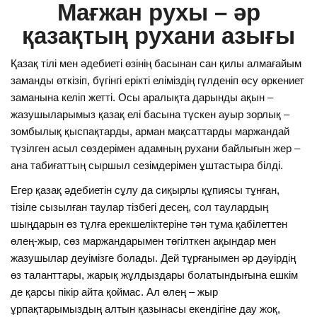
Мағжан рухы – әр
қазақтың рухани азығы
Қазақ тілі мен әдебиеті өзінің басынан сан қилы алмағайым
заманды өткізіп, бүгінгі ерікті еліміздің гүлденіп өсу өркениет
заманына келіп жетті. Осы аралықта дарынды ақын –
жазушыларымыз қазақ елі басына түскен ауыр зорлық –
зомбылық қыспақтарды, арман мақсаттарды маржандай
түзілген асыл сөздерімен адамның рухани байлығын жер –
ана табиғаттың сыршыл сезімдерімен ұштастыра білді.
Егер қазақ әдебиетін сұлу да сиқырлы құпиясы тұнған,
тізіле сызылған таулар тізбегі десең, сол таулардың
шыңдарын өз тұлға ерекшеліктеріне тән тұма қабілеттен
өлең-жыр, сөз маржандарымен төгілткен ақындар мен
жазушылар деуімізге болады. Дей тұрғанымен әр дәуірдің
өз таланттары, жарық жұлдыздары болатындығына ешкім
де қарсы пікір айта қоймас. Ал өлең – жыр
ұрпақтарымыздың алтын қазынасы екендігіне дау жоқ,