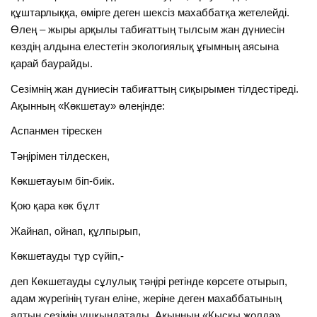
құштарлыққа, өмірге деген шексіз махаббатқа жетелейді.
Өлең – жыры арқылы табиғаттың тылсым жан дүниесін
көздің алдына елестетін экологиялық ұғымның аясына
қарай баурайды.
Сезімнің жан дүниесін табиғаттың сиқырымен тілдестіреді.
Ақынның «Көкшетау» өлеңінде:
Аспанмен тірескен
Тәңірімен тілдескен,
Көкшетауым біп-биік.
Қою қара көк бұлт
Жайнап, ойнап, құлпырып,
Көкшетауды тұр сүйіп,-
деп Көкшетауды сұлулық тәңірі ретінде көрсете отырып,
адам жүрегінің туған еліне, жеріне деген махаббатының
алтын сезімін ұшқындатады. Ақынның «Қысқы жолда»