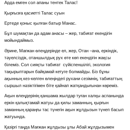
Арда емген сол апаны тентек Талас!
Қырғызға қасиетті Талас суын
Ертеде қоныс қылған батыр Манас.
Бұл шумақтан да адам анасы – жер, табиғат екендігін
мойындаймыз.
Әрине, Мағжан өлеңдерінде ел, жер, Отан –ана, еркіндік,
тәуелсіздік, отаншылдық рух өте көп екендігін жақсы
білеміз. Сол сияқты табиғат сүйіспеншілігі, экология
тақырыптарын байқамай кетуге болмайды. Біз бұны
ақынның кез-келген өлеңіндегі рухани сезімнің, табиғаттың
сыршыл нәзіктігімен біте қайнап жатқандығынан көреміз.
Ақын өлеңдерінің қаншама жылдар туған халқы аспанында
еркін қалықтамай жатуы да қилы заманның, қырғын
заманның қараңғы тас түнегін ақын жұлдызын түнеп басып
жатуында.
Қазіргі таңда Мағжан жұлдызы ұлы Абай жұлдызымен