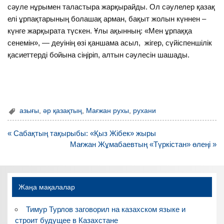
сәуле нұрымен таластыра жарқырайды. Ол сәулелер қазақ
елі ұрпақтарының болашақ арман, бақыт жолын күннен –
күнге жарқырата түскен. Ұлы ақынның: «Мен ұрпаққа
сенемін», — деуінің өзі қаншама асыл, жігер, сүйіспеншілік
қасиеттерді бойына сіңіріп, алтын сәулесін шашады.
азығы
,
әр қазақтың
,
Мағжан рухы
,
рухани
Навигация
« Сабақтың тақырыбы: «Қыз Жібек» жыры
по
Мағжан Жұмабаевтың «Түркістан» өлеңі »
записям
Жаңа мақалалар
Тимур Турлов заговорил на казахском языке и
строит будущее в Казахстане