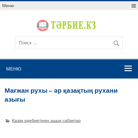
Меню
МЕНЮ
Мағжан рухы – әр қазақтың рухани
азығы
Қазақ әдебиетінен ашық сабақтар