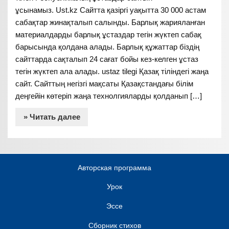
ұсынамыз. Ust.kz Сайтта қазіргі уақытта 30 000 астам
сабақтар жинақталып салынды. Барлық жарияланған
материалдарды барлық ұстаздар тегін жүктеп сабақ
барысында қолдана алады. Барлық құжаттар біздің
сайттарда сақталып 24 сағат бойы кез-келген ұстаз
тегін жүктеп ала алады. ustaz tilegi Қазақ тіліндегі жаңа
сайт. Сайттың негізгі мақсаты Қазақстандағы білім
деңгейін көтеріп жаңа технолгияларды қолданып […]
» Читать далее
Авторская программа
Урок
Эссе
Сборник стихов