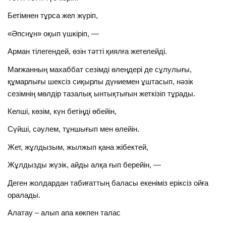
Бетімнен тұрса жел жүріп,
«Әпснұн» оқып үшкіріп, —
Арман тілегендей, өзін тәтті қиялға жетелейді.
Мағжанның махаббат сезімді өлеңдері де сұлулығы,
құмарлығы шексіз сиқырлы дүниемен ұштасып, нәзік
сезімнің мөлдір тазалық ынтықтығын жеткізіп тұрады.
Келші, көзім, күн бетіңді өбейін,
Сүйші, сәулем, тұншығып мен өлейін.
Жет, жұлдызым, жылжып қана жібектей,
Жұлдызды жүзік, айды алқа ғып берейін, —
Деген жолдардан табиғаттың баласы екеніміз еріксіз ойға
оралады.
Алатау – алып апа көкпен талас