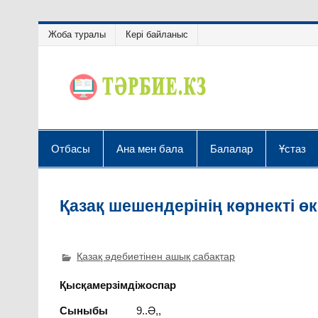
Жоба туралы
Кері байланыс
Отбасы
Ана мен бала
Балалар
Ұстаз
Қазақ шешендерінің көрнекті ө
Қазақ әдебиетінен ашық сабақтар
Қысқамерзімдіжоспар
Сыныбы
9..Ә,,