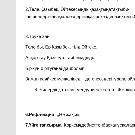
2.Төле,Қазыбек, Әйтекесындықазақтыңатақтыби-
шешендерініңнақылсөздерініңқазіргікездегіөзектіл
3.Тәуке хан
Төле бы, Ер Қазыбек, тілдіӘйтеке,
Асқар тау Қазығұрттайбілімдіеді.
Бірікүн,бірітуғанайдайболып,
Заманғасәйкесіменкеліпеді,- дегенсөздерітуралыо
Билердіңқатысуымендүниегекелген ,,Жетіжа
6.Рефлекция
,,Не жақсы,,
7.Үйге тапсырма
. Көркемәдебиеттенбасқанұсқала