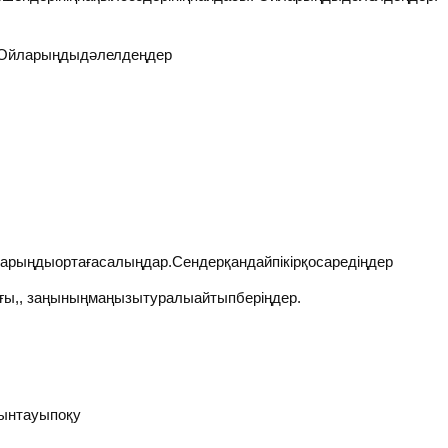
ігі.Ойларыңдыдәлелдеңдер
йларыңдыортағасалыңдар.Сендерқандайпікірқосаредіңдер
рғы,, заңыныңмаңызытуралыайтыпберіңдер.
рынтауыпоқу