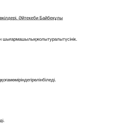
 өкілдері. Әйтекеби Байбекұлы
н шығармашылықжолытуралытүсінік.
амөміріндегірөлінбіледі.
ді.