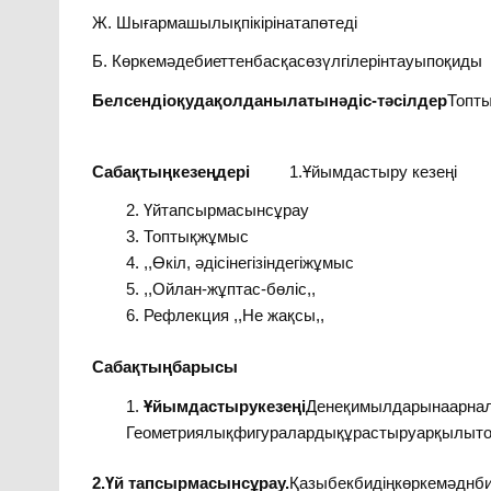
Ж. Шығармашылықпікірінатапөтеді
Б. Көркемәдебиеттенбасқасөзүлгілерінтауыпоқиды
Белсендіоқудақолданылатынәдіс-тәсілдер
Топты
Сабақтыңкезеңдері
1.Ұйымдастыру кезеңі
Үйтапсырмасынсұрау
Топтықжұмыс
,,Өкіл, әдісінегізіндегіжұмыс
,,Ойлан-жұптас-бөліс,,
Рефлекция ,,Не жақсы,,
Сабақтыңбарысы
Ұйымдастырукезеңі
Денеқимылдарынаарналғ
Геометриялықфигуралардықұрастыруарқылыто
2.Үй тапсырмасынсұрау.
Қазыбекбидіңкөркемәднби