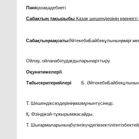
Пәні
қазақәдебиеті
Сабақтың тақырыбы
Қазақ шешендерінің көрнекті
Сабақтыңмақсаты
ӘйтекебиБайбекұлыныңөмірі ме
Ойлау, ойланабілудағдыларынарттыру
Оқунәтижелері\
Табыскритерийлері
Б. ӘйтекебиБайбекұлыныңқоғ
Т. Шешендіксөздерініңмазмұнынтүсінеді.
Қ. Өзіндікой-тұжырымжасайды.
Т. Шығармаларыныңбүгінгікүндегіөзектілігінтізбектей