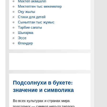
Мектеп әкімшілігі
Мектептен тыс мекемелер
Оқу жылы
Стихи для детей
Сыныптан тыс жұмыс
Тәрбие сағаты
Шығарма
Эссе
Өлеңдер
Подсолнухи в букете:
значение и символика
Во всех культурах и странах мира
подсолнух — символ чего-то теплого,