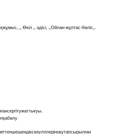
қжұмыс, ,, Өкіл ,, әдісі, ,,Ойлан-жұптас-бөліс,,
ансергітужаттығуы.
пқабөлу
еттеншешендіксөзүлгілеріноқутапсырылған