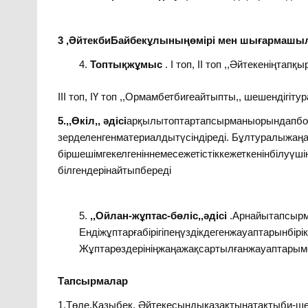
3 ,ӘйтекбиБайбекұлыныңөмірі мен шығармаш
Топтықжұмыс
. І топ, ІІ топ ,,Әйтекеніңтап
ІІІ топ, ІҮ топ ,,Ормамбетбигеайтыпты,, шешендігі
5.,,Өкіл,, әдісі
арқылытоптартапсырманыорындапболғ
зерделенгенматериалдытүсіндіреді. Бұлтуралыжаң
біршешімгекелгеніннемесежетістіккежеткенінбілуү
білгендерінайтыпбереді
,,Ойлан-жұптас-бөліс,,әдісі
.Арнайытапсырм
Ендіжұптарғабірігіпеңүздікдегенжауаптарынбірікт
Жұптарөздерініңжаңажақсартылғанжауаптарым
Тапсырмалар
1.Төле,Қазыбек, Әйтекесындықазақтыңатақтыби-ш