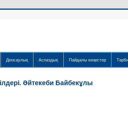
Денсаулық
Аспаздық
Пайдалы кеңестер
Тәрби
кілдері. Әйтекеби Байбекұлы