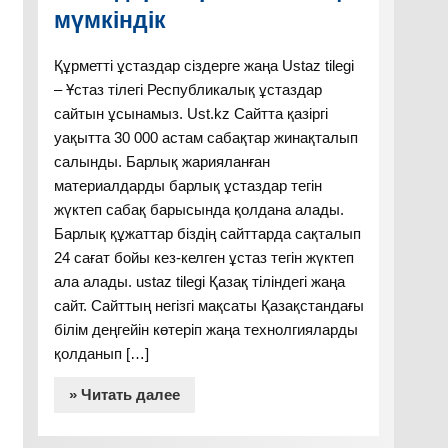
мүмкіндік
Құрметті ұстаздар сіздерге жаңа Ustaz tilegi
– Ұстаз тілегі Республикалық ұстаздар
сайтын ұсынамыз. Ust.kz Сайтта қазіргі
уақытта 30 000 астам сабақтар жинақталып
салынды. Барлық жарияланған
материалдарды барлық ұстаздар тегін
жүктеп сабақ барысында қолдана алады.
Барлық құжаттар біздің сайттарда сақталып
24 сағат бойы кез-келген ұстаз тегін жүктеп
ала алады. ustaz tilegi Қазақ тіліндегі жаңа
сайт. Сайттың негізгі мақсаты Қазақстандағы
білім деңгейін көтеріп жаңа технолгияларды
қолданып […]
» Читать далее