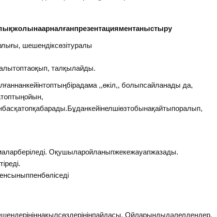
ылықжолынаарналғанпрезентацияментаныстыру
қырлығы, шешендіксөзітуралы
туралытоптаоқып, талқылайды.
аннанкейінтоптыңбірадама ,,өкіл,, болыпсайланады да,
атоптыңойын,
шінбасқатопқабарады.Бұданкейінелшіөзтобынақайтыпоралып,
аларберіледі. Оқушыларойланыпжекежауапжазады.
іреді.
енсыныппенбөліседі
ешендерініңнақылсөздерініңпайдасы. Ойларыңдыдәлелдеңдер.