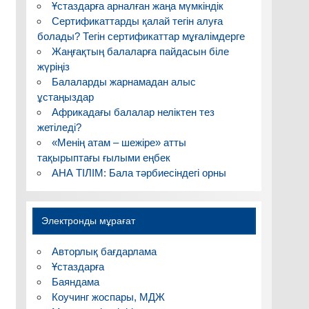
Ұстаздарға арналған жаңа мүмкіндік
Сертификаттарды қалай тегін алуға
болады? Тегін сертификаттар мұғалімдерге
Жаңғақтың балаларға пайдасын біле
жүріңіз
Балаларды жарнамадан алыс
ұстаңыздар
Африкадағы балалар неліктен тез
жетіледі?
«Менің атам – шежіре» атты
тақырыптағы ғылыми еңбек
АНА ТІЛІМ: Бала тәрбиесіндегі орны
Электронды мұрағат
Авторлық бағдарлама
Ұстаздарға
Баяндама
Коучинг жоспары, МДЖ