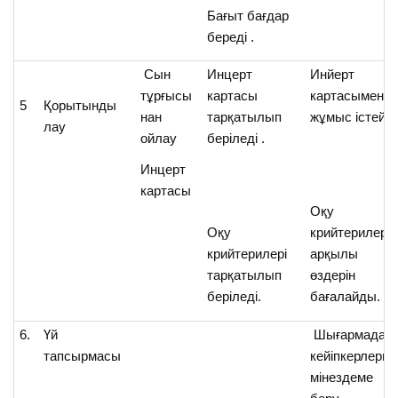
Бағыт бағдар
береді .
Сын
Инцерт
Инйерт
тұрғысы
картасы
картасымен
5
Қорытынды
нан
тарқатылып
жұмыс істейді
лау
ойлау
беріледі .
Инцерт
картасы
Оқу
Оқу
крийтерилері
крийтерилері
арқылы
тарқатылып
өздерін
беріледі.
бағалайды.
6.
Үй
Шығармадағ
тапсырмасы
кейіпкерлерге
мінездеме