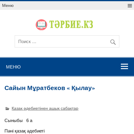
Меню
МЕНЮ
Сайын Мұратбеков « Қылау»
Қазақ әдебиетінен ашық сабақтар
Сыныбы 6 а
Пәні қазақ әдебиеті