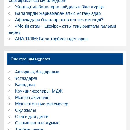
сертификаттар мұғалімдерге
Жаңғақтың балаларға пайдасын біле жүріңіз
Балаларды жарнамадан алыс ұстаңыздар
Африкадағы балалар неліктен тез жетіледі?
«Менің атам – шежіре» атты тақырыптағы ғылыми
еңбек
АНА ТІЛІМ: Бала тәрбиесіндегі орны
Электронды мұрағат
Авторлық бағдарлама
Ұстаздарға
Баяндама
Коучинг жоспары, МДЖ
Мектеп әкімшілігі
Мектептен тыс мекемелер
Оқу жылы
Стихи для детей
Сыныптан тыс жұмыс
Тәрбие сағаты