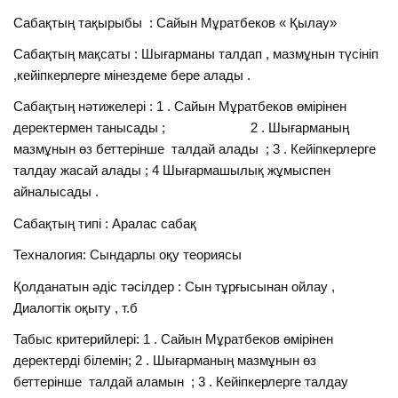
Сабақтың тақырыбы : Сайын Мұратбеков « Қылау»
Сабақтың мақсаты : Шығарманы талдап , мазмұнын түсініп
,кейіпкерлерге мінездеме бере алады .
Сабақтың нәтижелері : 1 . Сайын Мұратбеков өмірінен
деректермен танысады ; 2 . Шығарманың
мазмұнын өз беттерінше талдай алады ; 3 . Кейіпкерлерге
талдау жасай алады ; 4 Шығармашылық жұмыспен
айналысады .
Сабақтың типі : Аралас сабақ
Техналогия: Сындарлы оқу теориясы
Қолданатын әдіс тәсілдер : Сын тұрғысынан ойлау ,
Диалогтік оқыту , т.б
Табыс критерийлері: 1 . Сайын Мұратбеков өмірінен
деректерді білемін; 2 . Шығарманың мазмұнын өз
беттерінше талдай аламын ; 3 . Кейіпкерлерге талдау