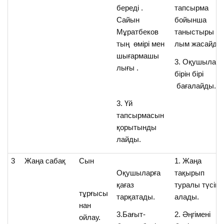
береді .
тапсырма
Сайын
бойынша
Мұратбеков
таныстыры
тың өмірі мен
лым жасайды
шығармашы
3. Оқушылар
лығы .
бірін бірі
бағалайды.
3. Үй
тапсырмасын
қорытынды
лайды.
3
Жаңа сабақ
Сын
1. Жаңа
Оқушыларға
тақырып
қағаз
туралы түсіні
тұрғысы
тарқатады.
алады.
нан
3.Бағыт-
2. Әңгімені
ойлау.