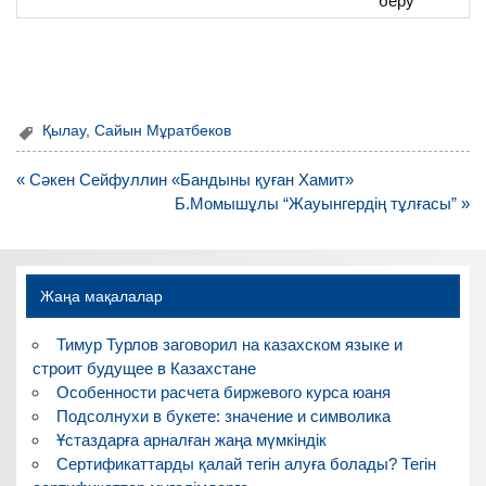
беру
Қылау
,
Сайын Мұратбеков
Навигация
« Сәкен Сейфуллин «Бандыны қуған Хамит»
по
Б.Момышұлы “Жауынгердің тұлғасы” »
записям
Жаңа мақалалар
Тимур Турлов заговорил на казахском языке и
строит будущее в Казахстане
Особенности расчета биржевого курса юаня
Подсолнухи в букете: значение и символика
Ұстаздарға арналған жаңа мүмкіндік
Сертификаттарды қалай тегін алуға болады? Тегін