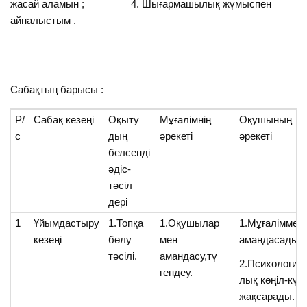
жасай аламын ; 4. Шығармашылық жұмыспен
айналыстым .
Сабақтың барысы :
Р/
Сабақ кезеңі
Оқыту
Мұғалімнің
Оқушының
с
дың
әрекеті
әрекеті
белсенді
әдіс-
тәсіл
дері
1
Ұйымдастыру
1.Топқа
1.Оқушылар
1.Мұғаліммен
кезеңі
бөлу
мен
амандасады.
тәсілі.
амандасу,тү
2.Психология
гендеу.
лық көңіл-күйі
жақсарады.