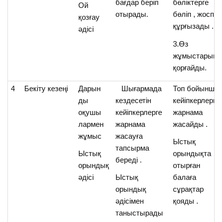
бағдар беріп
бөліктерге
Ой
отырады.
бөліп , жоспа
қозғау
құрғызады .
әдісі
3.Өз
жұмыстарын
қорғайды.
4
Бекіту кезеңі
Дарын
Шығармада
Топ бойынша
ды
кездесетін
кейіпкерлерге
оқушы
кейіпкерлерге
жарнама
лармен
жарнама
жасайды .
жұмыс
жасауға
Ыстық
тапсырма
Ыстық
орындықта
береді .
орындық
отырған
әдісі
Ыстық
балаға
орындық
сұрақтар
әдісімен
қояды .
таныстырады