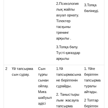
2.Психология
3.Топқа
лық жайлы
бөлінеді.
ахуал орнату.
Тілектер
тасқыны
тренинг
арқылы .
3.Топқа бөлу.
Түсті қағаздар
арқылы
2
Үй тапсырма
Сын
1.Үй
1. Үйге
сын сұрау.
тұрғы
тапсырмасына
берілген
сынан
не берілгенін
тапсырма
ойлау.
сұрайды.
туралы
Миға
айтады.
2. Таныстыры
шабуыл
лым жасауға
2 Топтар
әдісі
тапсырма
берілген