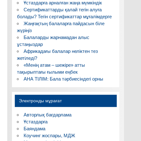
Ұстаздарға арналған жаңа мүмкіндік
Сертификаттарды қалай тегін алуға
болады? Тегін сертификаттар мұғалімдерге
Жаңғақтың балаларға пайдасын біле
жүріңіз
Балаларды жарнамадан алыс
ұстаңыздар
Африкадағы балалар неліктен тез
жетіледі?
«Менің атам – шежіре» атты
тақырыптағы ғылыми еңбек
АНА ТІЛІМ: Бала тәрбиесіндегі орны
Электронды мұрағат
Авторлық бағдарлама
Ұстаздарға
Баяндама
Коучинг жоспары, МДЖ