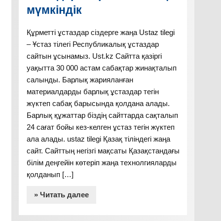
мүмкіндік
Құрметті ұстаздар сіздерге жаңа Ustaz tilegi
– Ұстаз тілегі Республикалық ұстаздар
сайтын ұсынамыз. Ust.kz Сайтта қазіргі
уақытта 30 000 астам сабақтар жинақталып
салынды. Барлық жарияланған
материалдарды барлық ұстаздар тегін
жүктеп сабақ барысында қолдана алады.
Барлық құжаттар біздің сайттарда сақталып
24 сағат бойы кез-келген ұстаз тегін жүктеп
ала алады. ustaz tilegi Қазақ тіліндегі жаңа
сайт. Сайттың негізгі мақсаты Қазақстандағы
білім деңгейін көтеріп жаңа технолгияларды
қолданып […]
» Читать далее