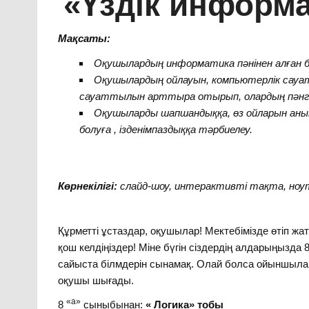
«Үздік информ
Мақсаты:
Оқушылардың информатика пәнінен алған бі
Оқушылардың ойлауын, компьютерлік сауатт
сауаттылын арттыра отырып, олардың пәнге 
Оқушыларды шапшандыққа, өз ойларын анық 
болуға , ізденімпаздыққа тәрбиелеу.
Көрнекілігі:
слайд-шоу, интерактивті тақта, но
Құрметті ұстаздар, оқушылар! Мектебімізде өтіп жа
қош келдіңіздер! Міне бүгін сіздердің алдарыңызда 
сайыста білмдерін сынамақ. Олай болса ойыншыл
оқушы шығады.
«а»
8
сыныбынан:
« Логика» тобы