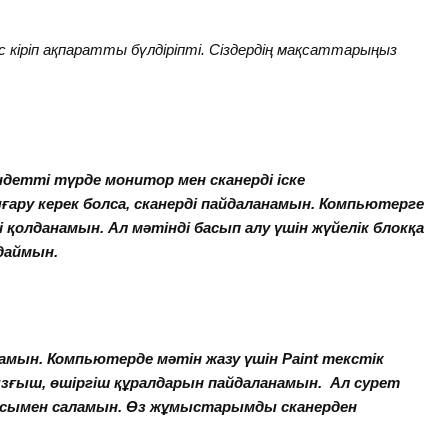
кіріп ақпаратты бүлдіріпті. Сіздердің мақсаттарыңыз
детті түрде монитор мен сканерді іске
ғару керек болса, сканерді пайдаланамын. Компьютерге
 қолданамын. Ал мәтінді басып алу үшін жүйелік блокқа
даймын.
амын. Компьютерде мәтін жазу үшін
Paint
текстік
ызғыш, өшіргіш құралдарын пайдаланамын. Ал сурет
асымен саламын. Өз жұмыстарымды сканерден