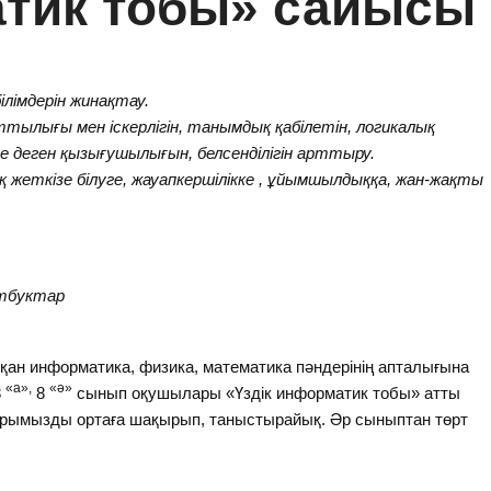
атик тобы» сайысы
лімдерін жинақтау.
ылығы мен іскерлігін, танымдық қабілетін, логикалық
деген қызығушылығын, белсенділігін арттыру.
жеткізе білуге, жауапкершілікке , ұйымшылдыққа, жан-жақты
утбуктар
тқан информатика, физика, математика пәндерінің апталығына
«а»,
«ә»
8
8
сынып оқушылары «Үздік информатик тобы» атты
арымызды ортаға шақырып, таныстырайық. Әр сыныптан төрт