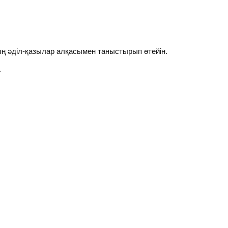
 әділ-қазылар алқасымен таныстырып өтейін.
.