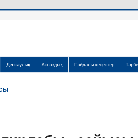
Денсаулық
Аспаздық
Пайдалы кеңестер
Тәрби
ысы