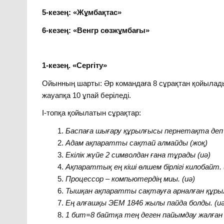
5-кезең: «Жұмбақтас»
6-кезең: «Венгр сөзжұмбағы»
1-кезең. «Сергіту»
Ойынның шарты: Әр командаға 8 сұрақтан қойылады
жауапқа 10 ұпай беріледі.
І-топқа қойылатын сұрақтар:
Баспаға шығару құрылғысы пернетақта деп
Адам ақпаратты сақтай алмайды (жоқ)
Екілік жүйе 2 символдан ғана тұрады (иә)
Ақпараттық ең кіші өлшем бірлігі килобайт. 
Процессор – компьютердің миы.
(иә)
Тышқан ақпаратты сақтауға арналған құрыл
Ең алғашқы ЭЕМ 1846 жылы пайда болды.
(и
1 бит
=
8 байтқа тең деген пайымдау жалған 