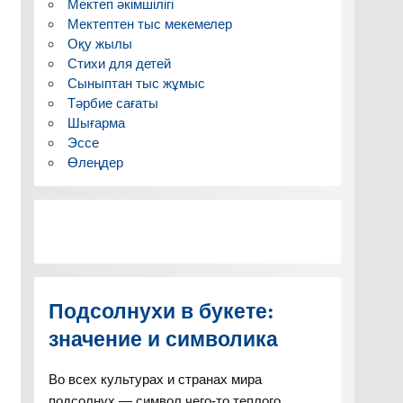
Мектеп әкімшілігі
Мектептен тыс мекемелер
Оқу жылы
Стихи для детей
Сыныптан тыс жұмыс
Тәрбие сағаты
Шығарма
Эссе
Өлеңдер
Подсолнухи в букете:
значение и символика
Во всех культурах и странах мира
подсолнух — символ чего-то теплого,