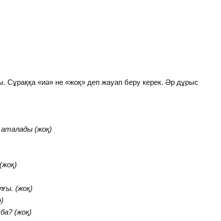
. Сұраққа «иә» не «жоқ» деп жауап беру керек. Әр дұрыс
 аталады (жоқ)
(жоқ)
ғы. (жоқ)
ә)
ба? (жоқ)