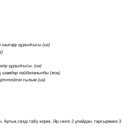
шығару құрылғысы (иә)
қ)
зу құрылғысы. (иә)
қ шамдар пайдаланылды (жоқ)
рттейтін ғылым (иә)
. Артық сөзді табу керек. Әр сөзге 2 ұпайдан, тарсырмаға 3