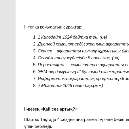
ІІ-топқа қойылатын сұрақтар:
1
Килобайт 1024 байтқа тең. (иә)
Дисплей компьютердің экранына
ақпаратты 
Сканер – ақпаратты шығару құрылғысы (жо
Сегіздік санау жүйесінде 8 саны жоқ. (иә)
Пернетақта — компьютерге ақпаратты енгі
ЭЕМ-нің дамуының ІІІ буынында электронлы
Информатика-ақпараттық процесстерді зе
2 Мбайтта 1048 байт бар.(жоқ)
ІІ-кезең
«Қай сөз артық?»
Шарты: Тақтада 4 сөзден анаграмма түрінде берілген
ұпай беріледі.