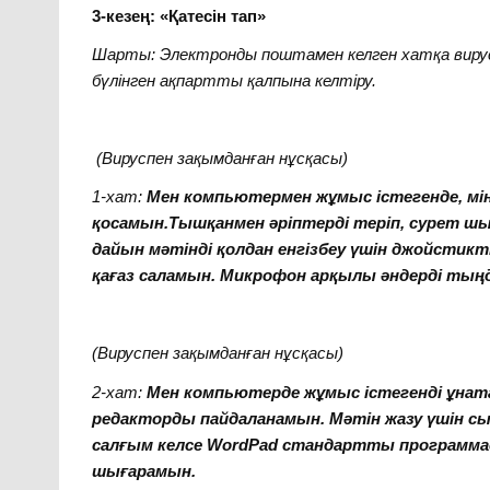
3-кезең: «Қатесін тап»
Шарты: Электронды поштамен келген хатқа вирус 
бүлінген ақпартты қалпына келтіру.
(Вируспен зақымданған нұсқасы)
1-хат:
Мен компьютермен жұмыс істегенде, мін
қосамын.Тышқанмен әріптерді теріп, сурет шы
дайын мәтінді қолдан енгізбеу үшін джойстикті
қағаз саламын. Микрофон арқылы әндерді тың
(Вируспен зақымданған нұсқасы)
2-хат:
Мен компьютерде жұмыс істегенді ұнат
редакторды пайдаланамын. Мәтін жазу үшін с
салғым келсе WordPad стандартты программ
шығарамын.