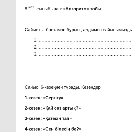
«ә»
8
сыныбынан:
«Алгоритм» тобы
Сайысты бастамас бұрын , алдымен сайысымыздың
………………………………………………………
………………………………………………………
………………………………………………………
Сайыс 6-кезеңнен тұрады. Кезеңдері:
1-кезең: «Сергіту»
2-кезең: «Қай сөз артық?»
3-кезең: «Қатесін тап»
4-кезең: «Сен білесің бе?»