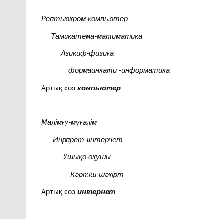
Рептьюкром-компьютер
Тамикатема-матиматика
Азикиф-физика
формаинкати
-информатика
Артық сөз
компьютер
Малімғу-мұғалім
Инрпрет-интернет
Ушықо-оқушы
Кәртіш-шәкірт
Артық сөз
интернет