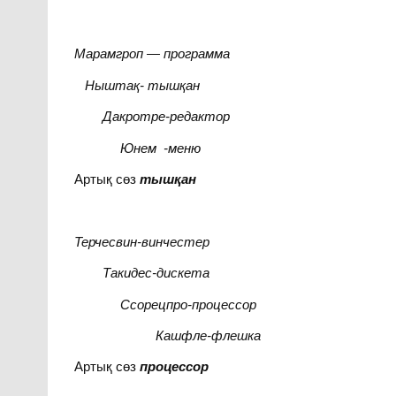
Марамгроп — программа
Ныштақ- тышқан
Дакротре-редактор
Юнем
-меню
Артық сөз
тышқан
Терчесвин-винчестер
Такидес-дискета
Ссорецпро-процессор
Кашфле-флешка
Артық сөз
процессор