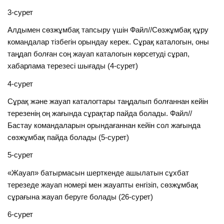
3-сурет
Алдымен сөзжұмбақ тапсыру үшін Файл//Сөзжұмбақ құру
командалар тізбегін орындау керек. Сұрақ каталогын, оны
таңдап болған соң жауап каталогын көрсетуді сұрап,
хабарлама терезесі шығады (4-сурет)
4-сурет
Сұрақ және жауап каталогтары таңдалып болғаннан кейін
терезенің оң жағында сұрақтар пайда болады. Файл//
Бастау командаларын орындағаннан кейін сол жағында
сөзжұмбақ пайда болады (5-сурет)
5-сурет
«Жауап» батырмасын шерткенде ашылатын сұхбат
терезеде жауап номері мен жауапты енгізіп, сөзжұмбақ
сұрағына жауап беруге болады (26-сурет)
6-сурет