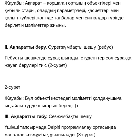
Жауабы: Ақпарат – қоршаған ортаның объектілері мен
құбылыстары, олардың параметрлері, қасиеттері мен
қалып-күйлері жөнінде таңбалар мен сигналдар түрінде
берілетін мәліметтер жиыны.
ІІ. Ақпаратты беру.
Суретжұмбақты шешу (ребус)
Ребусты шешкенде сұрақ шығады, студенттер сол сұраққа
жауап берулері тиіс (2-сурет)
2-сурет
Жауабы: Бұл объекті кестедегі мәліметті қолданушыға
ыңғайлы түрде шығарып береді. ()
ІІІ. Ақпаратты табу.
Сөзжұмбақты шешу
Үшінші тапсырмада Delphi программалау ортасында
жасалған сөзжұмбақ ұсынылады (3-сурет)