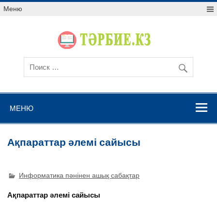
Меню
МЕНЮ
Ақпараттар әлемі сайысы
Информатика пәнінен ашық сабақтар
Ақпараттар әлемі сайысы