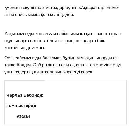
Құрметті оқушылар, ұстаздар бүгінгі «Ақпараттар әлемі»
атты сайсымызға қош келдіңіздер.
Уақытымызды көп алмай сайысымызға қатысып отырған
оқушыларға сәттілік тілей отырып, шыңдарға биік
қонғайсың демекпіз.
Осы сайсымызды бастамаз бұрын мен оқушыларды екі
топқа бөлдім. Әрбір топтың осы ақпаратттар әлеміне енуі
үшін өздерінің визиткаларын көрсетуі керек.
Чарльз Беббидж
компьютердің
атасы