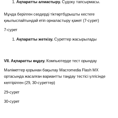
Ақпаратты алмастыру.
Судоку тапсырмасы.
Мұнда берілген сөздерді тіктөртбұрышты кестеге
қиылыспайтындай етіп орналастыру қажет (7-сурет)
7-сурет
Ақпаратты жеткізу.
Суреттер жасырылады
VII. Ақпаратты өңдеу.
Компьютерде тест орындау
Мәліметтер қорынан бақылау Macromedia Flash MX
ортасында жасалған вариантты таңдау тестісі үлгісінде
келтірілген (29, 30-суреттер)
29-сурет
30-сурет