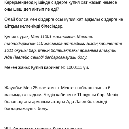
Көрермендердің ішінде сіздерге құпия хат жазып немесе
оны шеш деп айтып пе еді?
Олай болса мен сіздерге осы құпия хат арқылы сіздерге не
айтқым келгенімді білесіңдер.
Құпия сұрақ:
Мен 11001 жастамын. Мектеп
табалдырығын 110 жасымда аттадым. Біздің кабинетте
1011 оқушы бар. Менің болашақтағы арманым атақты
Ада Лавлейс секілді бағдарламаушы болу.
Мекен жайы: Құпия кабинет № 1000111 үй.
Жауабы: Мен 25 жастамын. Мектеп табалдырығын 6
жасымда аттадым. Біздің кабинетте 11 оқушы бар. Менің
болашақтағы арманым атақты Ада Лавлейс секілді
бағдарламаушы болу.
VIII. Ақпаратты сақтау.
Қорытындылау