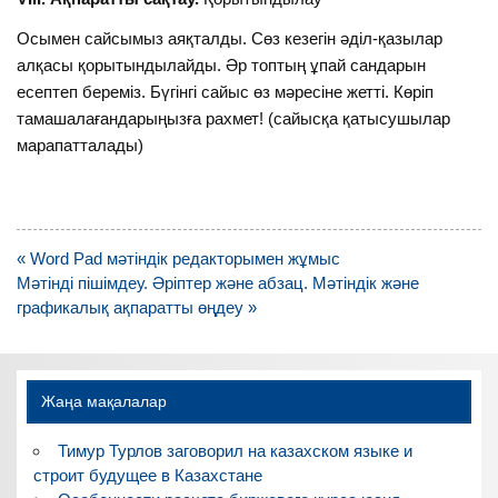
Осымен сайсымыз аяқталды. Сөз кезегін әділ-қазылар
алқасы қорытындылайды. Әр топтың ұпай сандарын
есептеп береміз. Бүгінгі сайыс өз мәресіне жетті. Көріп
тамашалағандарыңызға рахмет! (сайысқа қатысушылар
марапатталады)
Навигация
« Word Pad мәтіндік редакторымен жұмыс
по
Мәтінді пішімдеу. Әріптер және абзац. Мәтіндік және
записям
графикалық ақпаратты өңдеу »
Жаңа мақалалар
Тимур Турлов заговорил на казахском языке и
строит будущее в Казахстане