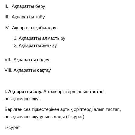
ІІ. Ақпаратты беру
ІІІ. Ақпаратты табу
ІV. Ақпаратты қабылдау
Ақпаратты алмастыру
Ақпаратты жеткізу
VII. Ақпаратты өңдеу
VIII. Ақпаратты сақтау
І. Ақпаратты алу.
Артық әріптерді алып тастап,
анықтаманы оқу.
Берілген сөз тіркестерінен артық әріптерді алып тастап,
анықтаманы оқу ұсынылады (1-сурет)
1-сурет