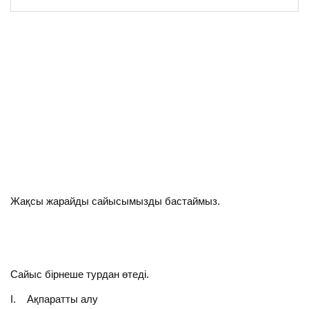
Жақсы жарайды сайысымызды бастаймыз.
Сайыс бірнеше турдан өтеді.
І. Ақпаратты алу