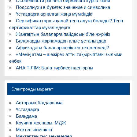
Особенности расчета биржевого курса юаня
Подсолнухи в букете: значение и символика
Ұстаздарға арналған жаңа мүмкіндік
Сертификаттарды қалай тегін алуға болады? Тегін
сертификаттар мұғалімдерге
Жаңғақтың балаларға пайдасын біле жүріңіз
Балаларды жарнамадан алыс ұстаңыздар
Африкадағы балалар неліктен тез жетіледі?
«Менің атам – шежіре» атты тақырыптағы ғылыми
еңбек
АНА ТІЛІМ: Бала тәрбиесіндегі орны
Электронды мұрағат
Авторлық бағдарлама
Ұстаздарға
Баяндама
Коучинг жоспары, МДЖ
Мектеп әкімшілігі
Мектептен тыс мекемелер