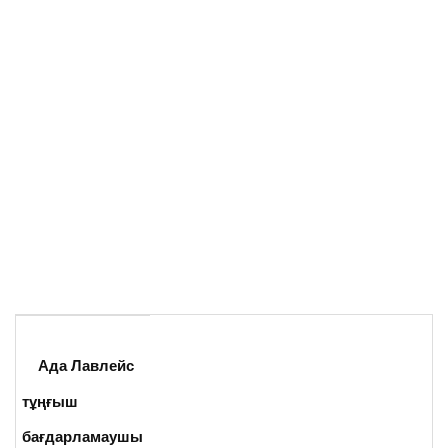
Ада Лавлейс
тұңғыш
бағдарламаушы