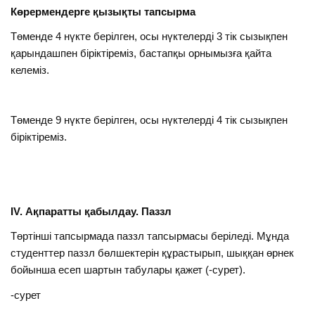
Көрермендерге қызықты тапсырма
Төменде 4 нүкте берілген, осы нүктелерді 3 тік сызықпен
қарындашпен біріктіреміз, бастапқы орнымызға қайта
келеміз.
Төменде 9 нүкте берілген, осы нүктелерді 4 тік сызықпен
біріктіреміз.
ІV. Ақпаратты қабылдау. Паззл
Төртінші тапсырмада паззл тапсырмасы беріледі. Мұнда
студенттер паззл бөлшектерін құрастырып, шыққан өрнек
бойынша есеп шартын табулары қажет (-сурет).
-сурет