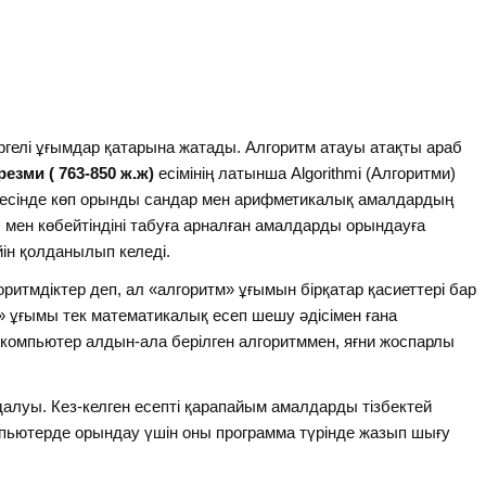
ргелі ұғымдар қатарына жатады. Алгоритм атауы атақты араб
зми ( 763-850 ж.ж)
есімінің латынша Algorithmi (Алгоритми)
есінде көп орынды сандар мен арифметикалық амалдардың
мен көбейтіндіні табуға арналған амалдарды орындауға
йін қолданылып келеді.
ритмдіктер деп, ал «алгоритм» ұғымын бірқатар қасиеттері бар
тм» ұғымы тек математикалық есеп шешу әдісімен ғана
 компьютер алдын-ала берілген алгоритммен, яғни жоспарлы
ндалуы. Кез-келген есепті қарапайым амалдарды тізбектей
пьютерде орындау үшін оны программа түрінде жазып шығу