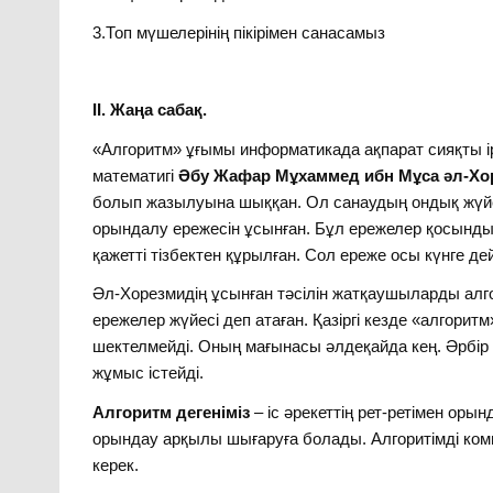
3.Топ мүшелерінің пікірімен санасамыз
ІІ. Жаңа сабақ.
«Алгоритм» ұғымы информатикада ақпарат сияқты і
математигі
Әбу Жафар Мұхаммед ибн Мұса әл-Хоре
болып жазылуына шыққан. Ол санаудың ондық жүй
орындалу ережесін ұсынған. Бұл ережелер қосынды 
қажетті тізбектен құрылған. Сол ереже осы күнге де
Әл-Хорезмидің ұсынған тәсілін жатқаушыларды алго
ережелер жүйесі деп атаған. Қазіргі кезде «алгори
шектелмейді. Оның мағынасы әлдеқайда кең. Әрбір
жұмыс істейді.
Алгоритм дегеніміз
– іс әрекеттің рет-ретімен оры
орындау арқылы шығаруға болады. Алгоритімді ком
керек.