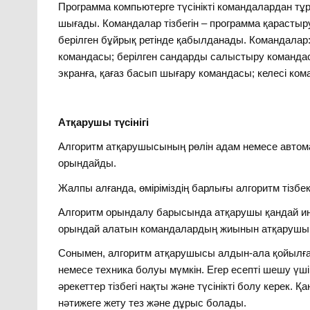
Программа компьютерге түсінікті командалардан тұ
шығады. Командалар тізбегін – программа қарастыр
берілген бұйрық ретінде қабылданады. Командалар
командасы; берілген сандарды салыстыру командас
экранға, қағаз басып шығару командасы; келесі кома
Атқарушы түсінігі
Алгоритм атқарушысының рөлін адам немесе автома
орындайды.
Жалпы алғанда, өміріміздің барлығы алгоритм тізбе
Алгоритм орындалу барысында атқарушы қандай инст
орындай алатын командалардың жиынын атқарушы 
Сонымен, алгоритм атқарушысы алдын-ала қойылған
немесе техника болуы мүмкін. Егер есепті шешу ү
әрекеттер тізбегі нақты және түсінікті болу керек. 
нәтижеге жету тез және дұрыс болады.