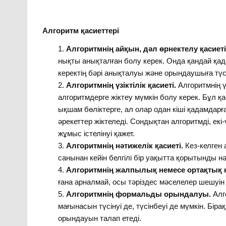
Алгоритм қасиеттері
Алгоритмнің айқын, дәл өрнектелу қасиеті
нықты анықталған болу керек. Онда қандай қад
керектің бәрі анықталуы және орындаушыға түсін
Алгоритмнің үзіктілік қасиеті.
Алгоритмнің ү
алгоритмдерге жіктеу мүмкін болу керек. Бұл қ
ықшам бөліктерге, ал олар одан кіші қадамдарға
әрекеттер жіктеледі. Сондықтан алгоритмді, ек
жұмыс істелінуі қажет.
Алгоритмнің нәтижелік қасиеті.
Кез-келген 
санынан кейін белгілі бір уақытта қорытынды н
Алгоритмнің жалпылық немесе ортақтық қ
ғана арналмай, осы тәріздес мәселелер шешуін 
Алгоритмнің формальды орындалуы.
Алг
мағынасын түсінуі де, түсінбеуі де мүмкін. Бір
орындауын талап етеді.