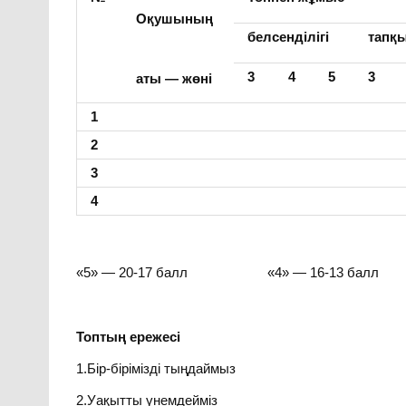
Оқушының
белсенділігі
тапқ
3
4
5
3
аты — жөні
1
2
3
4
«5» — 20-17 балл «4» — 16-13 балл
Топтың ережесі
1.Бір-бірімізді тыңдаймыз
2.Уақытты үнемдейміз