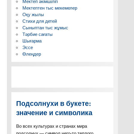
Мектеп әкімшілігі
Мектептен тыс мекемелер
Оқу жылы
Стихи для детей
Сыныптан тыс жұмыс
Тәрбие сағаты
Шығарма
Эссе
Өлеңдер
Подсолнухи в букете:
значение и символика
Во всех культурах и странах мира
подсолнух — символ чего-то теплого,