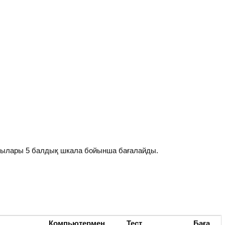
лары 5 балдық шкала бойынша бағалайды.
Компьютермен
Тест
Баға