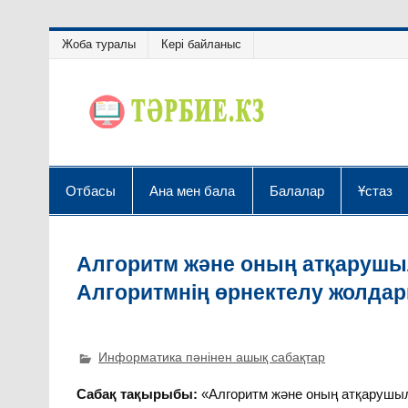
Жоба туралы
Кері байланыс
Отбасы
Ана мен бала
Балалар
Ұстаз
Алгоритм және оның атқарушыл
Алгоритмнің өрнектелу жолда
Информатика пәнінен ашық сабақтар
Сабақ тақырыбы:
«Алгоритм және оның атқарушыла