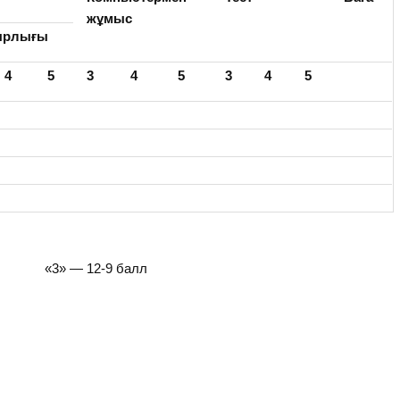
жұмыс
ырлығы
4
5
3
4
5
3
4
5
 «3» — 12-9 балл