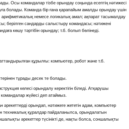
рады. Осы командалар тізбе орындау соңында есептің нәтижесі
уға болады. Команда бір ғана қарапайым амалды орындау үшін
: арифметикалық немесе логикалық амал; ақпарат тасымалдау
ы; берілген сандарды салыстыру командасы; нәтижені
ндаға көшу тәртібін орындау; т.б. болып бөлінеді.
ттандырылған құрылғы: компьютер, робот және т.б.
ктерінен тұрады десек те болады.
рукция келесі орындалу керектігін біледі. Атқарушы
командалар жүйесі деп атаймыз.
 әрекеттерді орындап, нәтижеге жететін адам, компьютер
шін техникалық құралдар пайдаланылса, орындалатын
Қаншалықты әрекеттер түсінікті де, нақты болса, соншалықты