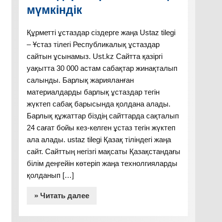
мүмкіндік
Құрметті ұстаздар сіздерге жаңа Ustaz tilegi
– Ұстаз тілегі Республикалық ұстаздар
сайтын ұсынамыз. Ust.kz Сайтта қазіргі
уақытта 30 000 астам сабақтар жинақталып
салынды. Барлық жарияланған
материалдарды барлық ұстаздар тегін
жүктеп сабақ барысында қолдана алады.
Барлық құжаттар біздің сайттарда сақталып
24 сағат бойы кез-келген ұстаз тегін жүктеп
ала алады. ustaz tilegi Қазақ тіліндегі жаңа
сайт. Сайттың негізгі мақсаты Қазақстандағы
білім деңгейін көтеріп жаңа технолгияларды
қолданып […]
» Читать далее