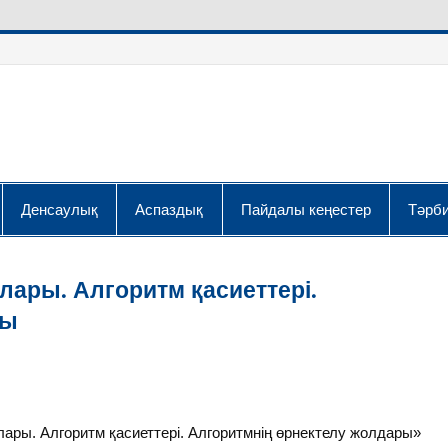
Денсаулық
Аспаздық
Пайдалы кеңестер
Тәрби
ары. Алгоритм қасиеттері.
ры
ры. Алгоритм қасиеттері. Алгоритмнің өрнектелу жолдары»