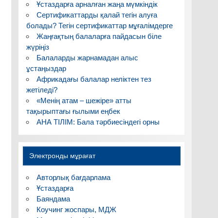
Ұстаздарға арналған жаңа мүмкіндік
Сертификаттарды қалай тегін алуға
болады? Тегін сертификаттар мұғалімдерге
Жаңғақтың балаларға пайдасын біле
жүріңіз
Балаларды жарнамадан алыс
ұстаңыздар
Африкадағы балалар неліктен тез
жетіледі?
«Менің атам – шежіре» атты
тақырыптағы ғылыми еңбек
АНА ТІЛІМ: Бала тәрбиесіндегі орны
Электронды мұрағат
Авторлық бағдарлама
Ұстаздарға
Баяндама
Коучинг жоспары, МДЖ