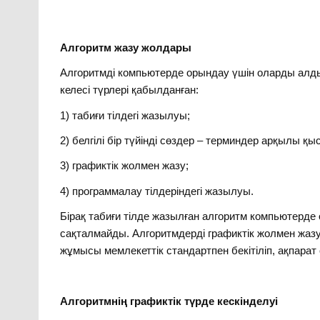
Алгоритм жазу жолдары
Алгоритмді компьютерде орындау үшін оларды алды
келесі түрлері қабылданған:
1) табиғи тілдегі жазылуы;
2) белгілі бір түйінді сөздер – терминдер арқылы қы
3) графиктік жолмен жазу;
4) программалау тілдеріндегі жазылуы.
Бірақ табиғи тілде жазылған алгоритм компьютерде
сақталмайды. Алгоритмдерді графиктік жолмен жазу,
жұмысы мемлекеттік стандартпен бекітіліп, ақпара
Алгоритмнің графиктік түрде кескінделуі