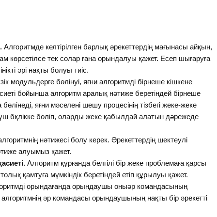
.
Алгоритмде келтірілген барлық әрекеттердің мағынасы айқын,
ам көрсетілсе тек солар ғана орындалуы қажет. Есеп шығаруға
ікті әрі нақты болуы тиіс.
зік модульдерге бөлінуі, яғни алгоритмді бірнеше кішкене
асиеті бойынша алгоритм аралық нәтиже беретіндей бірнеше
 бөлінеді, яғни мәселені шешу процесінің тізбегі жеке-жеке
і-үш бқлікке бөліп, оларды жеке қабылдай алатын дәрежеде
алгоритмнің нәтижесі болу керек. Әрекеттердің шектеулі
әтиже алуымыз қажет.
асиеті.
Алгоритм құрғанда белгілі бір жеке проблемаға қарсы
толық қамтуға мүмкіндік беретіндей етіп құрылуы қажет.
оритмді орындағанда орындаушы оныәр командасының
ақ алгоритмнің әр командасы орындаушының нақты бір әрекетті