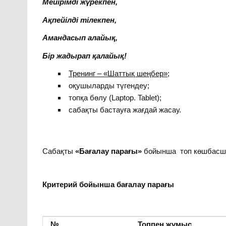
Мейірімді жүрекпен,
Ақпейілді тілекпен,
Амандасып алайық,
Бір жадырап қалайық!
Тренинг – «Шаттық шеңбер»;
оқушыларды түгендеу;
топқа бөлу (Laptop. Tablet);
сабақты бастауға жағдай жасау.
Сабақты
«Бағалау парағы»
бойынша топ көшбасшы
Критерий бойынша бағалау парағы
№
Топпен жұмыс