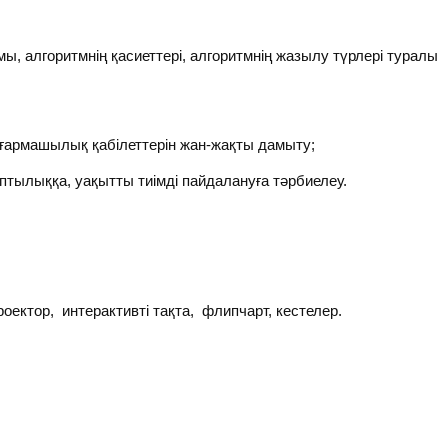
, алгоритмнің қасиеттері, алгоритмнің жазылу түрлері туралы
армашылық қабілеттерін жан-жақты дамыту;
ыптылыққа, уақытты тиімді пайдалануға тәрбиелеу.
проектор, интерактивті тақта, флипчарт, кестелер.