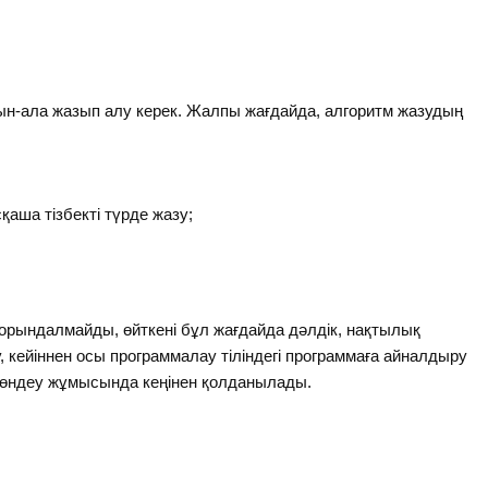
н-ала жазып алу керек. Жалпы жағдайда, алгоритм жазудың
сқаша тізбекті түрде жазу;
 орындалмайды, өйткені бұл жағдайда дәлдік, нақтылық
 кейіннен осы программалау тіліндегі программаға айналдыру
т өндеу жұмысында кеңінен қолданылады.