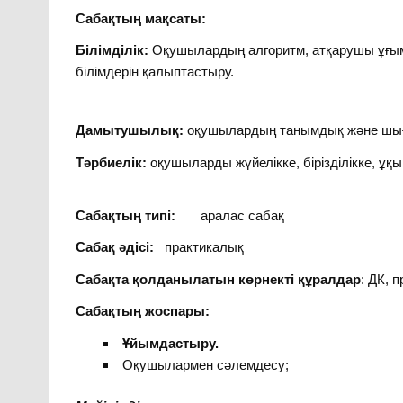
Сабақтың мақсаты:
Білімділік:
Оқушылардың алгоритм, атқарушы ұғымы
білімдерін қалыптастыру.
Дамытушылық:
оқушылардың танымдық және шығ
Тәрбиелік:
оқушыларды жүйелікке, бірізділікке, ұқ
Сабақтың типі:
аралас сабақ
Сабақ әдісі:
практикалық
Сабақта қолданылатын көрнекті құралдар
: ДК, 
Сабақтың жоспары:
Ұйымдастыру.
Оқушылармен сәлемдесу;