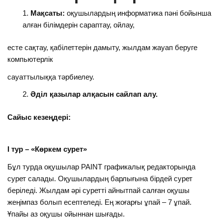
Мақсаты:
оқушылардың информатика пәні бойынша
алған білімдерін сараптау, ойлау,
есте сақтау, қабілеттерін дамыту, жылдам жауап беруге
компьютерлік
сауаттылыққа тәрбиелеу.
Әділ қазылар алқасын сайлап алу.
Сайыс кезеңдері:
І тур – «Көркем сурет»
Бұл турда оқушылар PAINT графикалық редакторында
сурет салады. Оқушылардың барлығына бірдей сурет
беріледі. Жылдам әрі суретті айнытпай салған оқушы
жеңімпаз болып есептеледі. Ең жоғарғы ұпай – 7 ұпай.
Ұпайы аз оқушы ойыннан шығады.