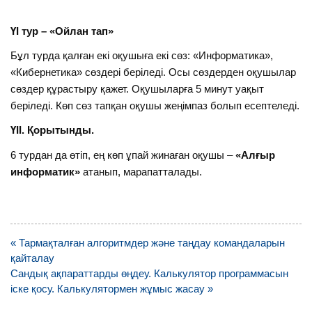
ҮІ тур – «Ойлан тап»
Бұл турда қалған екі оқушыға екі сөз: «Информатика»,
«Кибернетика» сөздері беріледі. Осы сөздерден оқушылар
сөздер құрастыру қажет. Оқушыларға 5 минут уақыт
беріледі. Көп сөз тапқан оқушы жеңімпаз болып есептеледі.
ҮІІ. Қорытынды.
6 турдан да өтіп, ең көп ұпай жинаған оқушы –
«Алғыр
информатик»
атанып, марапатталады.
Навигация
« Тармақталған алгоритмдер және таңдау командаларын
по
қайталау
записям
Сандық ақпараттарды өңдеу. Калькулятор программасын
іске қосу. Калькулятормен жұмыс жасау »