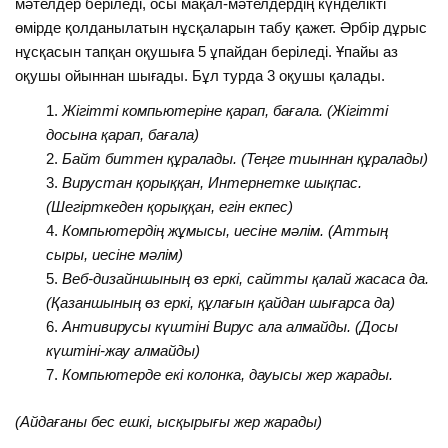
мәтелдер беріледі, осы мақал-мәтелдердің күнделікті
өмірде қолданылатын нұсқаларын табу қажет. Әрбір дұрыс
нұсқасын тапқан оқушыға 5 ұпайдан беріледі. Ұпайы аз
оқушы ойыннан шығады. Бұл турда 3 оқушы қалады.
Жігітті компьютеріне қарап, бағала. (Жігітті
досына қарап, бағала)
Байт биттен құралады. (Теңге тиыннан құралады)
Вирустан қорыққан, Интернетке шықпас.
(Шегірткеден қорыққан, егін екпес)
Компьютердің жұмысы, иесіне мәлім. (Аттың
сыры, иесіне мәлім)
Веб-дизайншының өз еркі, сайтты қалай жасаса да.
(Қазаншының өз еркі, құлағын қайдан
шығарса да)
Антивирусы күштіні Вирус ала алмайды. (Досы
күштіні-жау алмайды)
Компьютерде екі колонка, дауысы жер жарады.
(Айдағаны бес ешкі, ысқырығы жер жарады)