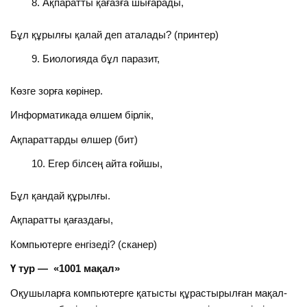
Ақпаратты қағазға шығарады,
Бұл құрылғы қалай деп аталады? (принтер)
Биологияда бұл паразит,
Көзге зорға көрінер.
Информатикада өлшем бірлік,
Ақпараттарды өлшер (бит)
Егер білсең айта ғойшы,
Бұл қандай құрылғы.
Ақпаратты қағаздағы,
Компьютерге енгізеді? (сканер)
Ү тур — «1001 мақал»
Оқушыларға компьютерге қатысты құрастырылған мақал-