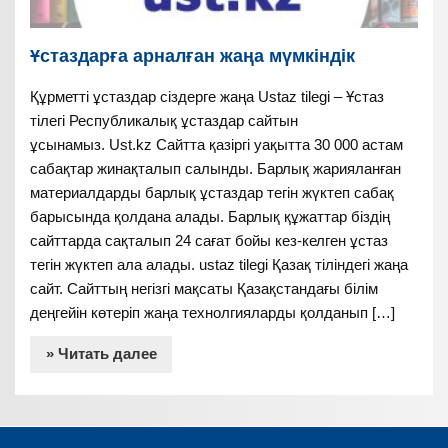
Ұстаздарға арналған жаңа мүмкіндік
Құрметті ұстаздар сіздерге жаңа Ustaz tilegi – Ұстаз
тілегі Республикалық ұстаздар сайтын
ұсынамыз. Ust.kz Сайтта қазіргі уақытта 30 000 астам
сабақтар жинақталып салынды. Барлық жарияланған
материалдарды барлық ұстаздар тегін жүктеп сабақ
барысында қолдана алады. Барлық құжаттар біздің
сайттарда сақталып 24 сағат бойы кез-келген ұстаз
тегін жүктеп ала алады. ustaz tilegi Қазақ тіліндегі жаңа
сайт. Сайттың негізгі мақсаты Қазақстандағы білім
деңгейін көтеріп жаңа технолгияларды қолданып […]
» Читать далее