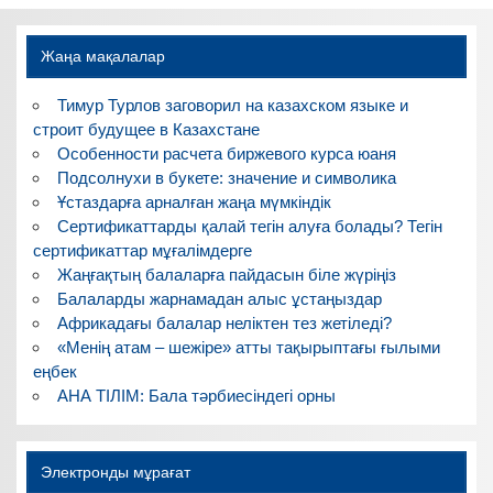
Жаңа мақалалар
Тимур Турлов заговорил на казахском языке и
строит будущее в Казахстане
Особенности расчета биржевого курса юаня
Подсолнухи в букете: значение и символика
Ұстаздарға арналған жаңа мүмкіндік
Сертификаттарды қалай тегін алуға болады? Тегін
сертификаттар мұғалімдерге
Жаңғақтың балаларға пайдасын біле жүріңіз
Балаларды жарнамадан алыс ұстаңыздар
Африкадағы балалар неліктен тез жетіледі?
«Менің атам – шежіре» атты тақырыптағы ғылыми
еңбек
АНА ТІЛІМ: Бала тәрбиесіндегі орны
Электронды мұрағат