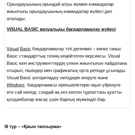
Орындаушының орындай алуы мүмкін командалар
жиынтығы орындаушының командалар жүйесі деп
аталады.
VISUAL BASIC визуальды бағдарламалау жүйесі
Visual
Basic
бағдарламалау тілі дегеніміз – көпке таныс
Basic стандарттық тілінің кеңейтілген версиясы. Visual
Basic өзін инструменттердің үлкен жиынтығын пайдалана
отырып, пішіндер мен графикалық орта ретінде ұсынады.
Visual Basic алгоритмдеу негіздерін игеруге және
Windows
бағдарламасы ерекшеліктерін оқып үйренуге
өте сай келеді, сондай-ақ кез келген тұрпаттағы қуатты
қолданбалар жасау үшін барлық мүмкіндігі бар.
ІІІ тур – «Қиын тапсырма»