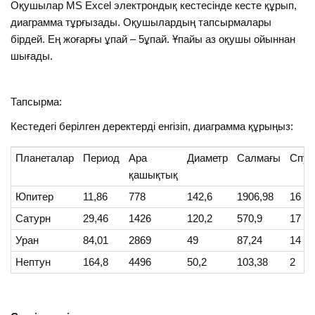
Оқушылар MS Excel электрондық кестесінде кесте құрып,
диаграмма тұрғызады. Оқушылардың тапсырмалары
бірдей. Ең жоғарғы ұпай – 5ұпай. Ұпайы аз оқушы ойыннан
шығады.
Тапсырма:
Кестедегі берілген деректерді енгізіп, диаграмма құрыңыз:
Планеталар
Период
Ара
Диаметр
Салмағы
Спут
қашықтық
Юпитер
11,86
778
142,6
1906,98
16
Сатурн
29,46
1426
120,2
570,9
17
Уран
84,01
2869
49
87,24
14
Нептун
164,8
4496
50,2
103,38
2