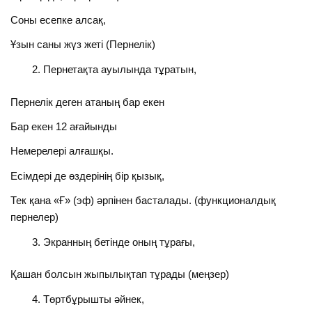
Соны есепке алсақ,
Ұзын саны жүз жеті (Пернелік)
Пернетақта ауылында тұратын,
Пернелік деген атаның бар екен
Бар екен 12 ағайынды
Немерелері алғашқы.
Есімдері де өздерінің бір қызық,
Тек қана «Ғ» (эф) әрпінен басталады. (функционалдық
пернелер)
Экранның бетінде оның тұрағы,
Қашан болсын жыпылықтап тұрады (меңзер)
Төртбұрышты әйнек,