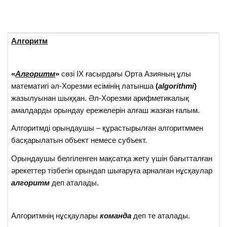
Алгоритм
«
Алгоритм
»
сөзі ІХ ғасырдағы Орта Азияның ұлы
математигі әл-Хорезми есімінің латынша
(
algorithmi
)
жазылуынан шыққан. Әл-Хорезми арифметикалық
амалдарды орындау ережелерін алғаш жазған ғалым.
Алгоритмді орындаушы – құрастырылған алгоритммен
басқарылатын объект немесе субъект.
Орындаушы белгіленген мақсатқа жету үшін бағытталған
әрекеттер тізбегін орындап шығаруға арналған нұсқаулар
алгоритм
деп аталады.
Алгоритмнің нұсқаулары
команда
деп те аталады.