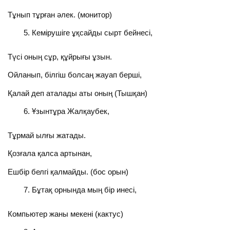
Тұнып тұрған әлек. (монитор)
Кемірушіге ұқсайды сырт бейнесі,
Түсі оның сұр, құйрығы ұзын.
Ойланып, білгіш болсаң жауап берші,
Қалай деп аталады аты оның (Тышқан)
Ұзынтұра Жалқаубек,
Тұрмай ылғы жатады.
Қозғала қалса артынан,
Ешбір белгі қалмайды. (бос орын)
Бұтақ орнында мың бір инесі,
Компьютер жаны мекені (кактус)