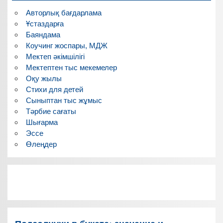
Авторлық бағдарлама
Ұстаздарға
Баяндама
Коучинг жоспары, МДЖ
Мектеп әкімшілігі
Мектептен тыс мекемелер
Оқу жылы
Стихи для детей
Сыныптан тыс жұмыс
Тәрбие сағаты
Шығарма
Эссе
Өлеңдер