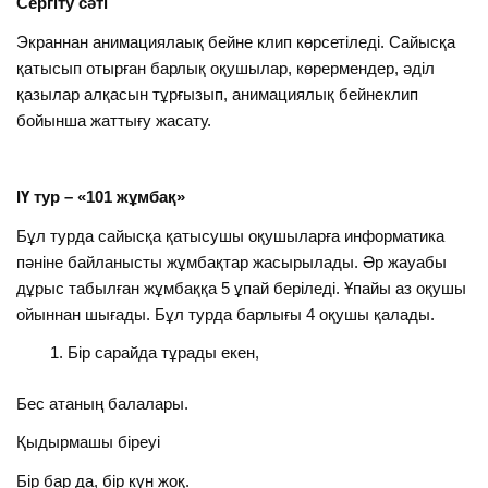
Сергіту сәті
Экраннан анимациялаық бейне клип көрсетіледі. Сайысқа
қатысып отырған барлық оқушылар, көрермендер, әділ
қазылар алқасын тұрғызып, анимациялық бейнеклип
бойынша жаттығу жасату.
ІҮ тур – «101 жұмбақ»
Бұл турда сайысқа қатысушы оқушыларға информатика
пәніне байланысты жұмбақтар жасырылады. Әр жауабы
дұрыс табылған жұмбаққа 5 ұпай беріледі. Ұпайы аз оқушы
ойыннан шығады. Бұл турда барлығы 4 оқушы қалады.
Бір сарайда тұрады екен,
Бес атаның балалары.
Қыдырмашы біреуі
Бір бар да, бір күн жоқ.