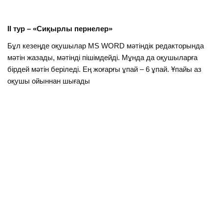
ІІ тур – «Сиқырлы пернелер»
Бұл кезеңде оқушылар MS WORD мәтіндік редакторында
мәтін жазады, мәтінді пішімдейді. Мұнда да оқушыларға
бірдей мәтін беріледі. Ең жоғарғы ұпай – 6 ұпай. Ұпайы аз
оқушы ойыннан шығады