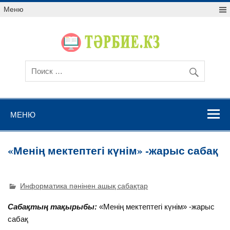
Меню
МЕНЮ
«Менің мектептегі күнім» -жарыс сабақ
Информатика пәнінен ашық сабақтар
Сабақтың тақырыбы:
«Менің мектептегі күнім» -жарыс
сабақ