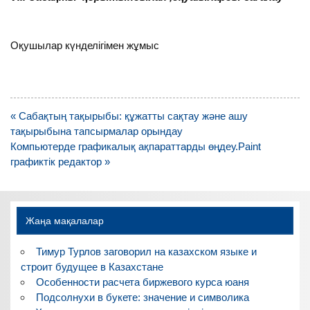
Оқушылар күнделігімен жұмыс
Навигация
« Сабақтың тақырыбы: құжатты сақтау және ашу
по
тақырыбына тапсырмалар орындау
записям
Компьютерде графикалық ақпараттарды өңдеу.Paint
графиктік редактор »
Жаңа мақалалар
Тимур Турлов заговорил на казахском языке и
строит будущее в Казахстане
Особенности расчета биржевого курса юаня
Подсолнухи в букете: значение и символика