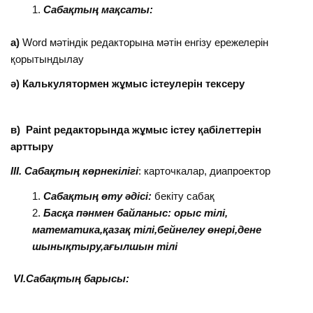
Сабақтың мақсаты:
а)
Word мәтіндік редакторына мәтін енгізу ережелерін
қорытындылау
ә) Калькулятормен жұмыс істеулерін тексеру
в) Paint редакторында жұмыс істеу қабілеттерін
арттыру
III. Сабақтың көрнекілігі
: карточкалар, диапроектор
Сабақтың өту әдісі:
бекіту сабақ
Басқа пәнмен байланыс: орыс тілі,
математика,қазақ тілі,бейнелеу өнері,дене
шынықтыру,ағылшын тілі
VI.Сабақтың барысы: