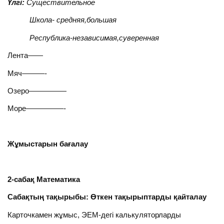
Үлгі:
Существительное
Школа- средняя,большая
Республика-независимая,суверенная
Лента——
Мяч———-
Озеро—————
Море—————-
Жұмыстарын бағалау
2-сабақ Математика
Сабақтың тақырыбы: Өткен тақырыптарды қайталау
Карточкамен жұмыс, ЭЕМ-дегі калькуляторларды