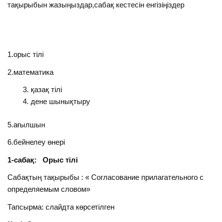
тақырыбын жазыңыздар,сабақ кестесін енгізіңіздер
1.орыс тілі
2.математика
қазақ тілі
дене шынықтыру
5.ағылшын
6.бейнелеу өнері
1-сабақ: Орыс тілі
Сабақтың тақырыбы : « Согласование прилагательного с
определяемым словом»
Тапсырма: слайдта көрсетілген