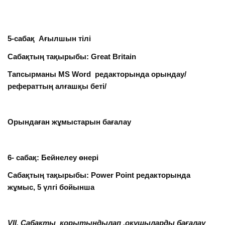
5-сабақ Ағылшын тілі
Сабақтың тақырыбы: Great Britain
Тапсырманы MS Word редакторында орындау/
рефераттың алғашқы беті/
Орындаған жұмыстарын бағалау
6- сабақ: Бейнелеу өнері
Сабақтың тақырыбы: Power Point редакторында
жұмыс, 5 үлгі бойынша
VII. Сабақты қорытындылап ,оқушыларды бағалау