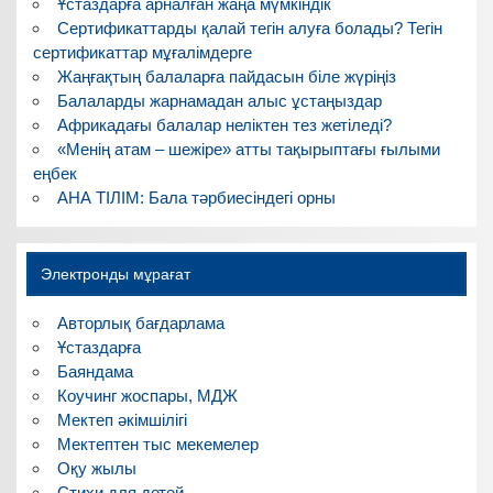
Ұстаздарға арналған жаңа мүмкіндік
Сертификаттарды қалай тегін алуға болады? Тегін
сертификаттар мұғалімдерге
Жаңғақтың балаларға пайдасын біле жүріңіз
Балаларды жарнамадан алыс ұстаңыздар
Африкадағы балалар неліктен тез жетіледі?
«Менің атам – шежіре» атты тақырыптағы ғылыми
еңбек
АНА ТІЛІМ: Бала тәрбиесіндегі орны
Электронды мұрағат
Авторлық бағдарлама
Ұстаздарға
Баяндама
Коучинг жоспары, МДЖ
Мектеп әкімшілігі
Мектептен тыс мекемелер
Оқу жылы
Стихи для детей