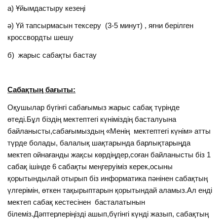
а) Ұйымдастыру кезеңі
ә) Үй тапсырмасын тексеру (3-5 минут) , яғни берілген
кроссвордты шешу
б) жарыс сабақты бастау
Сабақтың бағыты:
Оқушылар бүгінгі сабағымыз жарыс сабақ түрінде
өтеді.Бұл біздің мектептегі күніміздің басталуына
байланысты,сабағымыздың «Менің мектептегі күнім» атты
түрде болады, балалық шақтарында барлықтарыңда
мектеп ойнағанды жақсы көрдіңдер,соған байланысты біз 1
сабақ ішінде 6 сабақты меңгеруіміз керек,осыны
қорытындылай отырып біз информатика пәнінен сабақтың
үлгерімін, өткен тақырыптарын қорытындай аламыз.Ал енді
мектеп сабақ кестесінен басталатынын
білеміз.Дәптерлеріңізді ашып,бүгінгі күнді жазып, сабақтың