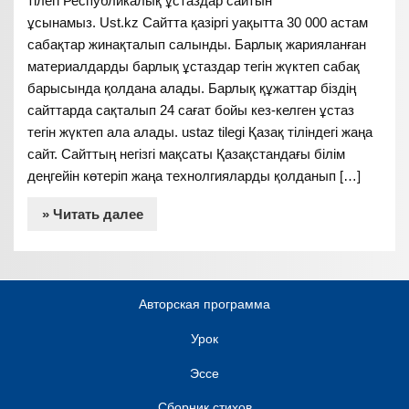
тілегі Республикалық ұстаздар сайтын
ұсынамыз. Ust.kz Сайтта қазіргі уақытта 30 000 астам
сабақтар жинақталып салынды. Барлық жарияланған
материалдарды барлық ұстаздар тегін жүктеп сабақ
барысында қолдана алады. Барлық құжаттар біздің
сайттарда сақталып 24 сағат бойы кез-келген ұстаз
тегін жүктеп ала алады. ustaz tilegi Қазақ тіліндегі жаңа
сайт. Сайттың негізгі мақсаты Қазақстандағы білім
деңгейін көтеріп жаңа технолгияларды қолданып […]
» Читать далее
Авторская программа
Урок
Эссе
Сборник стихов