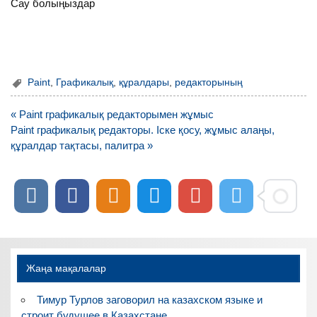
Сау болыңыздар
Paint
,
Графикалық
,
құралдары
,
редакторының
Навигация
« Paint графикалық редакторымен жұмыс
по
Paint графикалық редакторы. Іске қосу, жұмыс алаңы,
записям
құралдар тақтасы, палитра »
Жаңа мақалалар
Тимур Турлов заговорил на казахском языке и
строит будущее в Казахстане