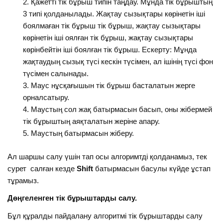
Қажетті тік бұрыш типін таңдау. Мұнда тік бұрыштың
3 типі қолданылады. Жақтау сызықтары көрінетін іші
боялмаған тік бұрыш тік бұрыш, жақтау сызықтары
көрінетін іші оялған тік бұрыш, жақтау сызықтары
көрінбейтін іші боялған тік бұрыш. Ескерту: Мұнда
жақтаудың сызық түсі кескін түсімен, ал ішінің түсі фон
түсімен салынады.
Маус нұсқағышын тік бұрыш басталатын жерге
орналсатыру.
Маустың сол жақ батырмасын басып, оны жібермей
тік бұрыштың аяқталатын жеріне апару.
Маустың батырмасын жіберу.
Ал шаршы салу үшін тап осы алгоримтді қолданамыз, тек
сурет салған кезде
Shift
батырмасын басулы күйде ұстап
тұрамыз.
Дөңгеленген тік бұрыштарды салу.
Бұл құралды пайдалану алгоритмі тік бұрыштарды салу