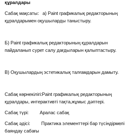
құралдары
Сабақ мақсаты: а) Paint графикалық редакторының
құралдарымен оқушыларды таныстыру.
Б) Paint графикалық редакторының құралдарын
пайдаланып сурет салу дағдыларын қалыптастыру.
В) Оқушылардың эстетикалық талғамдарын дамыту.
Сабақ көрнекілігі:Paint графикалық редакторының
құралдары, интерактивті тақта,жұмыс дәптері.
Сабақ түрі: Аралас сабақ
Сабақ әдісі: Практика элементтері бар түсіндірмелі
баяндау сабағы