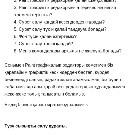
Paint графиктік редакорын қалай іске қосамыз?
Paint графиктік редакорының терезесінің негізгі
элементтерін ата?
Сурет салу қандай кезеңдерден тұрады?
Сурет салу түсін қалай таңдауға болады?
Фон түсін қалай өзгертеміз?
Сурет салу тәсілі қандай?
Меню командалары арқылы не жасауға болады?
Сонымен Paint графикалық редакторы көмегімен біз
қарапайым графиктік кескіндерден бастап, күрделі
бейнелерді салып, радакциялай аламыз. Енді біз бүгінгі
сабағымызда ары қарай осы редактордың құралдарымен
жеке-жеке толық танысатын боламыз.
Біздің бірінші қарастыратын құралымыз
Түзу сызықты салу құралы.