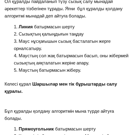
Ол құралды пайдаланып түзу сызық салу мынадай
әрекеттер тізбегінен тұрады. Яғни бұл құралды қолдану
алгоритмі мынадай деп айтуға болады.
Линия
батырмасын шерту
Сызықтың қалыңдығын таңдау
Маус нұсқағышын сызық басталатын жерге
орналсатыру.
Маустың сол жақ батырмасын басып, оны жібермей
сызықтың аяқталатын жеріне апару.
Маустың батырмасын жіберу.
Келесі құрал
Шаршылар мен тік бұрыштарды салу
құралы.
Бұл құралды қолдану алгоритмін мына түрде айтуға
болады.
Прямоугольник
батырмасын шерту