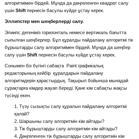
алгоритмімен бірдей. Мұнда да дөңгеленген квадрат салу
үшін
Shift
пернесін басулы күйде ұстау керек.
Эллипстер мен шеңберлерді салу.
Элиипс дегеніміз горизонталь немесе вертикаль бағытта
сығылған шеңберлер. Бұл құралды пайдалану алгоритмі тік
бұрыштарды салу алгоритмімен бірдей. Мұнда да шеңбер
салу үшін
Shift
пернесін басулы күйде ұстау керек.
Сонымен біз бүгінгі сабақта Paint графикалық
редакторының кейбір құралдарын пайдалану
алгоритмдерін қарастырдық. Тақырып бойынша мынадай
сұрақтарға кімдер жауап береді. Қане кім сабақты жақсы
түсінді екен.
Түзу сызықты салу құралын пайдалану алгоритмі
қалай?
Шаршыны салу алгоритмін кім айтады?
Тік бұрыштарды салу алгоритмін кім айтады?
Дөңгеленген тік бұрыштарды салу алгоритмін кім