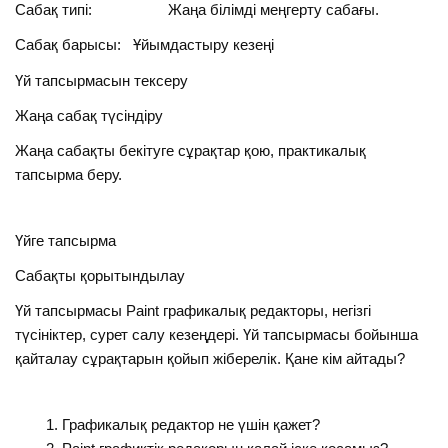
Сабақ типі: Жаңа білімді меңгерту сабағы.
Сабақ барысы: Ұйымдастыру кезеңі
Үй тапсырмасын тексеру
Жаңа сабақ түсіндіру
Жаңа сабақты бекітуге сұрақтар қою, практикалық
тапсырма беру.
Үйге тапсырма
Сабақты қорытындылау
Үй тапсырмасы Paint графикалық редакторы, негізгі
түсініктер, сурет салу кезеңдері. Үй тапсырмасы бойынша
қайталау сұрақтарын қойып жіберелік. Қане кім айтады?
Графикалық редактор не үшін қажет?