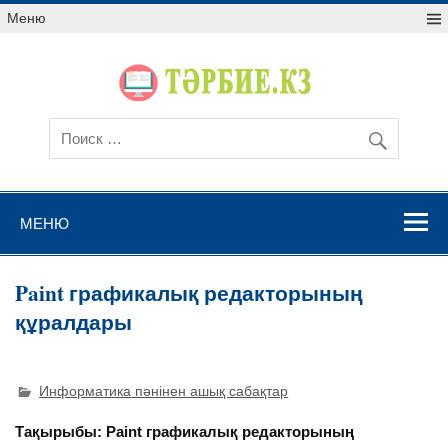
Меню
МЕНЮ
Paint графикалық редакторының
құралдары
Информатика пәнінен ашық сабақтар
Тақырыбы: Paint графикалық редакторының