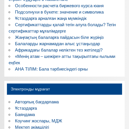
Особенности расчета биржевого курса юаня
Подсолнухи в букете: значение и символика
Ұстаздарға арналған жаңа мүмкіндік
Сертификаттарды қалай тегін алуға болады? Тегін
сертификаттар мұғалімдерге
Жаңғақтың балаларға пайдасын біле жүріңіз
Балаларды жарнамадан алыс ұстаңыздар
Африкадағы балалар неліктен тез жетіледі?
«Менің атам – шежіре» атты тақырыптағы ғылыми
еңбек
АНА ТІЛІМ: Бала тәрбиесіндегі орны
Электронды мұрағат
Авторлық бағдарлама
Ұстаздарға
Баяндама
Коучинг жоспары, МДЖ
Мектеп әкімшілігі