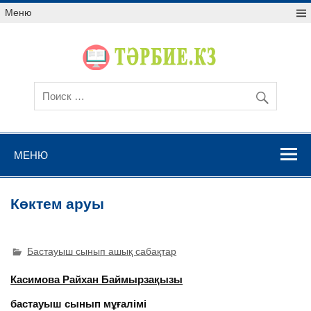
Меню
МЕНЮ
Көктем аруы
Бастауыш сынып ашық сабақтар
Касимова Райхан Баймырзақызы
бастауыш сынып мұғалімі