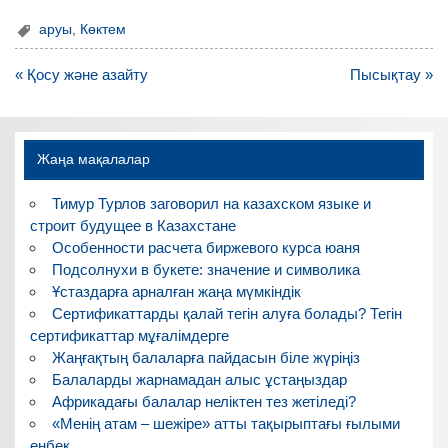
аруы
,
Көктем
Навигация
« Қосу және азайту
Пысықтау »
по
записям
Жаңа мақалалар
Тимур Турлов заговорил на казахском языке и
строит будущее в Казахстане
Особенности расчета биржевого курса юаня
Подсолнухи в букете: значение и символика
Ұстаздарға арналған жаңа мүмкіндік
Сертификаттарды қалай тегін алуға болады? Тегін
сертификаттар мұғалімдерге
Жаңғақтың балаларға пайдасын біле жүріңіз
Балаларды жарнамадан алыс ұстаңыздар
Африкадағы балалар неліктен тез жетіледі?
«Менің атам – шежіре» атты тақырыптағы ғылыми
еңбек