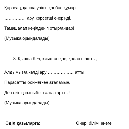
Қарасаң, қанша үзіліп қанбас құмар,
…………… ару, көрсетші өнеріңді,
Тамашалап көңілденіп отырғандар!
(Музыка орындалады)
Қыпша бел, қиылған қас, қолаң шашты,
Алдымызға келді ару ……………… атты.
Парасатты бойжеткен аталамын,
Деп өзінің сыныбын алға тартты!
(Музыка орындалады)
Әділ қазыларға:
Өнер, білім, өнеге