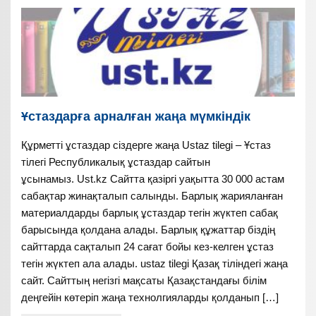
Ұстаздарға арналған жаңа мүмкіндік
Құрметті ұстаздар сіздерге жаңа Ustaz tilegi – Ұстаз
тілегі Республикалық ұстаздар сайтын
ұсынамыз. Ust.kz Сайтта қазіргі уақытта 30 000 астам
сабақтар жинақталып салынды. Барлық жарияланған
материалдарды барлық ұстаздар тегін жүктеп сабақ
барысында қолдана алады. Барлық құжаттар біздің
сайттарда сақталып 24 сағат бойы кез-келген ұстаз
тегін жүктеп ала алады. ustaz tilegi Қазақ тіліндегі жаңа
сайт. Сайттың негізгі мақсаты Қазақстандағы білім
деңгейін көтеріп жаңа технолгияларды қолданып […]