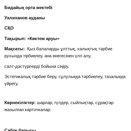
Бидайық орта мектебі
Уалиханов ауданы
СҚО
Тақырып: «Көктем аруы»
Мақсаты:
Қыз балаларды ұлттық, халықтық тәрбие
рухында тірбиелеу, ана өнегесінен үлгі алу,
салт-дәстүрлерді бойына сіңіру.
Эстетикалық тәрбие беру, сұлулыққа тәрбиелеу, тазалыққа
үйрету.
Көрнекіліктер
:
шарлар, гүлдер, сыйлықтар, сұрақтар
жазылған карточкалар.
Сабақ барысы