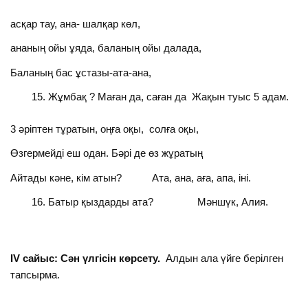
асқар тау, ана- шалқар көл,
ананың ойы ұяда, баланың ойы далада,
Баланың бас ұстазы-ата-ана,
Жұмбақ ? Маған да, саған да Жақын туыс 5 адам.
3 әріптен тұратын, оңға оқы, солға оқы,
Өзгермейді еш одан. Бәрі де өз жұратың
Айтады кәне, кім атын? Ата, ана, аға, апа, іні.
Батыр қыздарды ата? Мәншүк, Алия.
IV сайыс: Сән үлгісін көрсету.
Алдын ала үйге берілген
тапсырма.