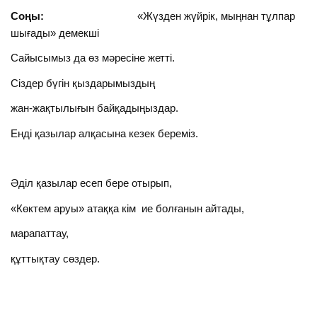
Соңы:
«Жүзден жүйрік, мыңнан тұлпар
шығады» демекші
Сайысымыз да өз мәресіне жетті.
Сіздер бүгін қыздарымыздың
жан-жақтылығын байқадыңыздар.
Енді қазылар алқасына кезек береміз.
Әділ қазылар есеп бере отырып,
«Көктем аруы» атаққа кім ие болғанын айтады,
марапаттау,
құттықтау сөздер.