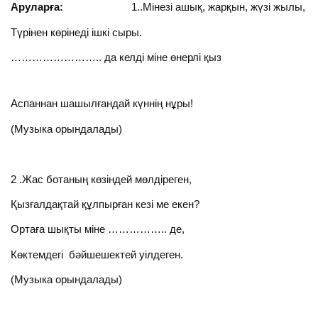
Аруларға:
1..Мінезі ашық, жарқын, жүзі жылы,
Түрінен көрінеді ішкі сыры.
…………………….. да келді міне өнерлі қыз
Аспаннан шашылғандай күннің нұры!
(Музыка орындалады)
2 .Жас ботаның көзіндей мөлдіреген,
Қызғалдақтай құлпырған кезі ме екен?
Ортаға шықты міне …………….. де,
Көктемдегі бәйшешектей уілдеген.
(Музыка орындалады)