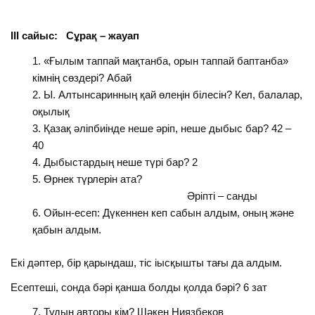
ІІІ сайыс: Сұрақ – жауап
«Ғылым таппай мақтанба, орын таппай баптанба»
кімнің сөздері? Абай
Ы. Алтынсаринның қай өлеңін білесін? Кел, балалар,
оқылық
Қазақ әліпбиінде неше әріп, неше дыбыс бар? 42 –
40
Дыбыстардың неше түрі бар? 2
Өрнек түрлерін ата?
Әріпті – санды
Ойын-есеп: Дүкеннен кеп сабын алдым, оның және
қабын алдым.
Екі дәптер, бір қарындаш, тіс іысқышты тағы да алдым.
Есептеші, сонда бәрі қанша болды қолда бәрі? 6 зат
Тудың авторы кім? Шәкен Ниязбеков