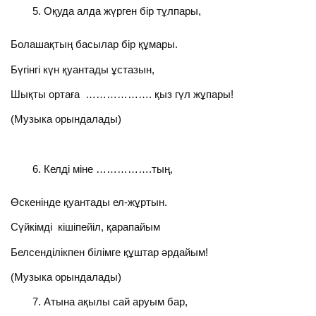
Оқуда алда жүрген бір тұлпары,
Болашақтың басылар бір құмары.
Бүгінгі күн қуантады ұстазын,
Шықты ортаға ………………. қыз гүл жұпары!
(Музыка орындалады)
Келді міне …………….тың,
Өскенінде қуантады ел-жұртын.
Сүйкімді кішіпейіл, қарапайым
Белсенділікпен білімге құштар әрдайым!
(Музыка орындалады)
Атына ақылы сай аруым бар,