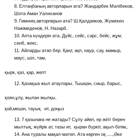
Елтаңбаның авторларын ата? Жандарбек Мәлібеков,
Шота Аман Уалиханов
Гимннің авторлврын ата? Ш.Қалдаяков, Жүмекен
Нәжімеденов, Н. Назарб.
Апта күндерін ата. Дүйс, сейс, сәрс, бейс, жұм,
сенб, жекс.
Айларды атап бер. Қаңт, ақп, наур, сәу, мамыр,
маус, шіл, там,
қырк, қаз, қар, желт
Қазақша жыл атаулары. Тышқан, сиыр, барыс,
қоян,ұлу, жылан жылқы,
қой,мешін, тауық ит, доңыз
7 қазынаға не жатады? Сұлу әйел, ер жігіт берен
мылтық, жүйрік ат, тазы ит, қыран бүркіт, ақыл-білім,.
Ана туралы мақал-мәтел. Ата көрген оқ ….,Әке