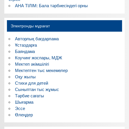
АНА ТІЛІМ: Бала тәрбиесіндегі орны
Электронды мұрағат
Авторлық бағдарлама
Ұстаздарға
Баяндама
Коучинг жоспары, МДЖ
Мектеп әкімшілігі
Мектептен тыс мекемелер
Оқу жылы
Стихи для детей
Сыныптан тыс жұмыс
Тәрбие сағаты
Шығарма
Эссе
Өлеңдер