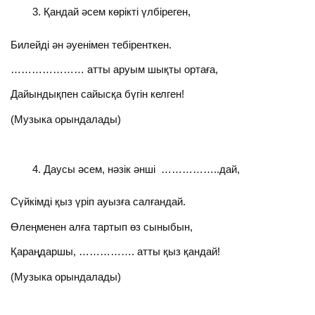
Қандай әсем көрікті үлбіреген,
Билейді ән әуенімен тебіренткен.
………………… атты аруым шықты ортаға,
Дайындықпен сайысқа бүгін келген!
(Музыка орындалады)
Даусы әсем, нәзік әнші ……………..дай,
Сүйкімді қыз үріп ауызға салғандай.
Өлеңменен алға тартып өз сыныбын,
Қараңдаршы, ……………. атты қыз қандай!
(Музыка орындалады)