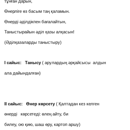
тұнған дарын,
Өнерліге өз басым таң қаламын.
Өнерді әділдікпен бағалайтын,
Таныстырайын әділ қазы алқасын!
(Әділқазаларды таныстыру)
І сайыс: Танысу
( арулардың әрқайсысы алдын
ала дайындалған)
ІІ сайыс: Өнер көрсету
( Қалтадан кез келген
өнерді көрсетеді: өлең айту, би
билеу, ою қию, шаш өру, картоп аршу)