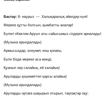
Бастау:
8- наурыз — Халықаралық әйелдер күні!
Мереке құтты болсын, қымбатты аналар!
Бүгінгі «Көктем Аруы» аты сайысымыз сіздерге арналады!
(Музыка орындалады)
Армысыздар, әлеумет, кеш қонағы,
Бүгін бізде мереке аса мәнді.
Қуанып зер салайық, ей халайық!
Аруларды қошеметтеп қарсы алайық!
(Музыка орындалады)
Аруларды ортаға шақырып отырып, тақпақтар оқу: