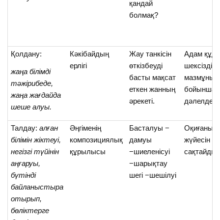
қандай
болмақ?
Қолдану:
Кәкібайдың
Жау танкісін
Адам құдір
ерлігі
өткізбеуді
шексіздігі
жаңа білімді
басты мақсат
мазмұны
тәжірибеде,
еткен жанның
бойынша
жаңа жағдайда
әрекеті.
дәлелдейд
шеше алуы.
Талдау:
алған
Әңгіменің
Басталуы −
Оқиғаның
білімін жіктеуі,
композициялық
дамуы
жүйесін е
негізгі түйінін
құрылысы
−шиеленісуі
сақтайды.
аңғаруы,
−шарықтау
бүтінді
шегі −шешілуі
байланыстыра
отырып,
бөліктерге