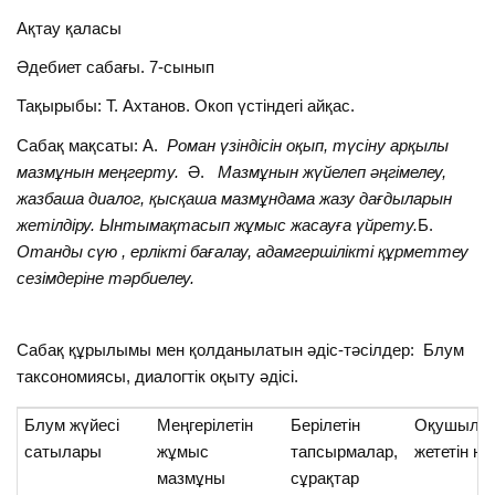
Ақтау қаласы
Әдебиет сабағы. 7-сынып
Тақырыбы: Т. Ахтанов. Окоп үстіндегі айқас.
Сабақ мақсаты: А.
Роман үзіндісін оқып, түсіну арқылы
мазмұнын меңгерту.
Ә.
Мазмұнын жүйелеп әңгімелеу,
жазбаша диалог, қысқаша мазмұндама жазу дағдыларын
жетілдіру. Ынтымақтасып жұмыс жасауға үйрету.
Б.
Отанды сүю , ерлікті бағалау, адамгершілікті құрметтеу
сезімдеріне тәрбиелеу.
Сабақ құрылымы мен қолданылатын әдіс-тәсілдер: Блум
таксономиясы, диалогтік оқыту әдісі.
Блум жүйесі
Меңгерілетін
Берілетін
Оқушыла
сатылары
жұмыс
тапсырмалар,
жететін н
мазмұны
сұрақтар