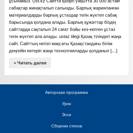
ұсынамыз. Ust.kz Сайтта қазіргі уақытта 30 000 астам
сабақтар жинақталып салынды. Барлық жарияланған
материалдарды барлық ұстаздар тегін жүктеп сабақ
барысында қолдана алады. Барлық құжаттар біздің
сайттарда сақталып 24 сағат бойы кез-келген ұстаз
тегін жүктеп ала алады. ustaz tilegi Қазақ тіліндегі жаңа
сайт. Сайттың негізгі мақсаты Қазақстандағы білім
деңгейін көтеріп жаңа технолгияларды қолданып […]
» Читать далее
Авторская программа
Урок
Эссе
Сборник стихов