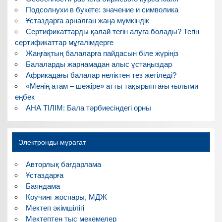
Подсолнухи в букете: значение и символика
Ұстаздарға арналған жаңа мүмкіндік
Сертификаттарды қалай тегін алуға болады? Тегін
сертификаттар мұғалімдерге
Жаңғақтың балаларға пайдасын біле жүріңіз
Балаларды жарнамадан алыс ұстаңыздар
Африкадағы балалар неліктен тез жетіледі?
«Менің атам – шежіре» атты тақырыптағы ғылыми
еңбек
АНА ТІЛІМ: Бала тәрбиесіндегі орны
Электронды мұрағат
Авторлық бағдарлама
Ұстаздарға
Баяндама
Коучинг жоспары, МДЖ
Мектеп әкімшілігі
Мектептен тыс мекемелер