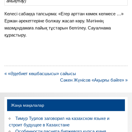
анықтау)
Келесі сабаққа тапсырма: «Егер арттан көмек келмесе …»
Ержан әрекеттеріне болжау жасап көру. Мәтіннің
мазмұндамаға лайық тұстарын белгілеу. Сауалнама
құрастыру.
Навигация
« «Әдебиет көшбасшысы» сайысы
по
Сәкен Жүнісов «Ақырғы бәйге» »
записям
Жаңа мақалалар
Тимур Турлов заговорил на казахском языке и
строит будущее в Казахстане
Особенности расчета биржевого курса юаня