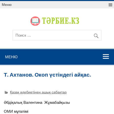
Меню
МЕНЮ
Т. Ахтанов. Окоп үстіндегі айқас.
Қазақ әдебиетінен ашық сабақтар
Әбдіқалық Валентина Жұмабайқызы
ОМИ мұғалімі