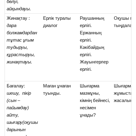
бөлуі,
айқындауы.
Жинақтау :
Ерлік туралы
Раушанның
Оқушы пікі
дара
диалог
ерлігі.
тыңдалад
болжамдардан
Ержанның
тұтас ұғым
ерлігі.
тудыруы,
Кәкібайдың
құрастыруы,
ерлігі.
жинақтауы.
Жауынгерлер
ерлігі.
Бағалау:
Маған ұнаған
Шығарма
Шығарма
шешу, пікір
туынды.
мазмұны,
жұмыстар
(сын –
кімнің бейнесі,
жасалына
пайымдау)
несімен
айту,
ұнады?
шығару(оқушы
дарынын