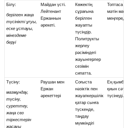
Білу:
Майдан үсті.
Көжектің
Топтаса о
Лейтенант
сұрағына
мәтін маз
берілген жаңа
Ержаннын
берілген
меңгереді.
түсінікті ұғуы,
әрекеті.
жауапты
еске ұстауы,
түсіндір.
мінездеме
Политрукты
беруі
жерлеу
рәсіміндегі
жауынгерлер
сезімін
сипатта.
Түсіну:
Раушан мен
Соғыста
Ең қымбат
Ержан
нәзіктік пен
қиын сәтті
мазмұндау,
әрекеттері
жауапкершілік
түсінеді.
түсіну,
қатар сынға
суреттеу,
түскенде,
жаңа сөз
таңдау
тіркестерін
мүмкіндігі
жасауы