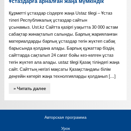
Ұстаздарға арналған жаңа мүмкіндік
Құрметті ұстаздар сіздерге жаңа Ustaz tilegi – Ұстаз
тілегі Республикалық ұстаздар сайтын
ұсынамыз. Ust.kz Сайтта қазіргі уақытта 30 000 астам
сабақтар жинақталып салынды. Барлық жарияланған
материалдарды барлық ұстаздар тегін жүктеп сабақ
барысында қолдана алады. Барлық құжаттар біздің
сайттарда сақталып 24 сағат бойы кез-келген ұстаз
тегін жүктеп ала алады. ustaz tilegi Қазақ тіліндегі жаңа
сайт. Сайттың негізгі мақсаты Қазақстандағы білім
деңгейін көтеріп жаңа технолгияларды қолданып […]
» Читать далее
Авторская программа
Урок