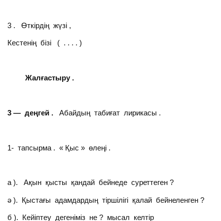
3 . Өткірдің жүзі ,
Кестенің бізі ( . . . . )
Жалғастыру .
3 — деңгей .
Абайдың табиғат лирикасы .
1- тапсырма . « Қыс » өлеңі .
а ). Ақын қысты қандай бейнеде суреттеген ?
ә ). Қыстағы адамдардың тіршілігі қалай бейнеленген ?
б ). Кейіптеу дегеніміз не ? мысал келтір