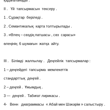
қадағаланады .
ІІ . Үй тапсырмасын тексеру .
1 . Сұрақтар беріледі .
2 . Семантикалық карта толтырылады .
3 . «Өлең – сөздің патшасы , сөз сарасы»
өлеңінің 6 шумағын жатқа айту.
ІІІ . Білімді жалпылау . Деңгейлік тапсырмалар :
1 – деңгейдегі тапсырма мемлекеттік
стандарттық деңгей .
2 – деңгей . Ұжымдық .
3 — деңгей . Табиғат лирикасы .
4- Венн диаграммасы « Абай мен Шәкәрім » салыстыру .