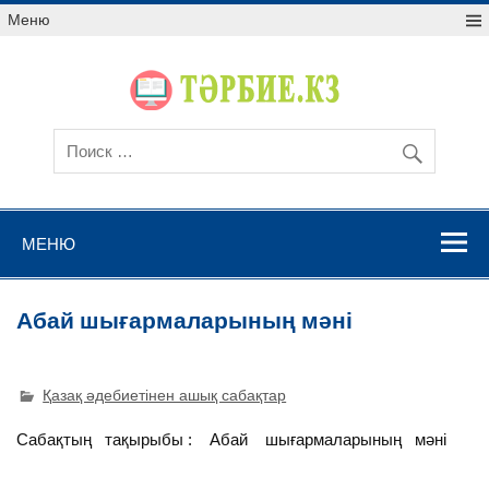
Меню
МЕНЮ
Абай шығармаларының мәні
Қазақ әдебиетінен ашық сабақтар
Сабақтың тақырыбы : Абай шығармаларының мәні