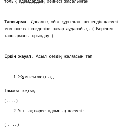
толық адамдардың бейнесі жасалынған .
Тапсырма .
Даналық ойға құрылған шешендік қасиеті
мол өнегелі сөздеріне назар аударайық . ( Берілген
тапсырманы орындау .)
Еркін жауап .
Асыл сөздің жалғасын тап .
Жұмысы жоқтық ,
Тамағы тоқтық
( . . . . )
Үш – ақ нәрсе адамның қасиеті :
( . . . . )