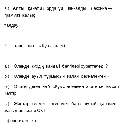
в ) .
Алты
қанат ақ орда үй шайқалды . Лексика —
грамматикалық
талдау .
2 — тапсырма . « Күз » өлеңі .
а ) . Өлеңде күздің қандай белгілері суреттеледі ?
ә ). Өлеңде ауыл тұрмысын қалай бейнеленген ?
б ). Эпитет деген не ? «Күз » өлеңінен эпитетке мысал
келтір .
в ).
Жастар
күлмес , жүгірмес бала шулай . қарамен
жазылған сөзге СКТ
( фонетикалық ) .