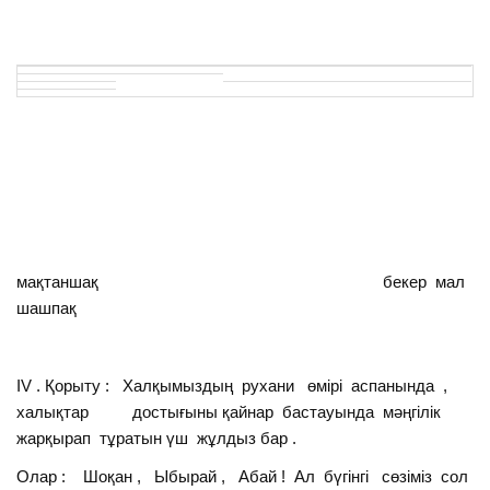
мақтаншақ бекер мал
шашпақ
ІV . Қорыту : Халқымыздың рухани өмірі аспанында ,
халықтар достығыны қайнар бастауында мәңгілік
жарқырап тұратын үш жұлдыз бар .
Олар : Шоқан , Ыбырай , Абай ! Ал бүгінгі сөзіміз сол