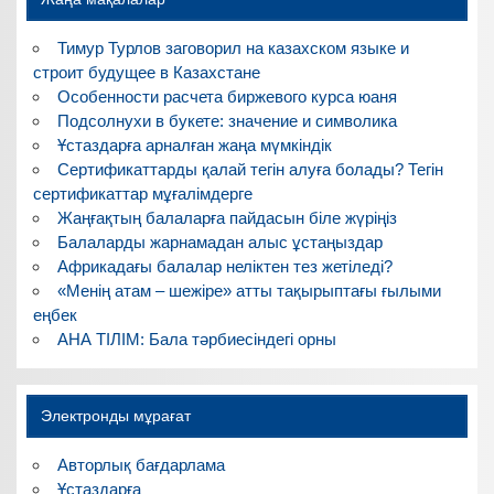
Тимур Турлов заговорил на казахском языке и
строит будущее в Казахстане
Особенности расчета биржевого курса юаня
Подсолнухи в букете: значение и символика
Ұстаздарға арналған жаңа мүмкіндік
Сертификаттарды қалай тегін алуға болады? Тегін
сертификаттар мұғалімдерге
Жаңғақтың балаларға пайдасын біле жүріңіз
Балаларды жарнамадан алыс ұстаңыздар
Африкадағы балалар неліктен тез жетіледі?
«Менің атам – шежіре» атты тақырыптағы ғылыми
еңбек
АНА ТІЛІМ: Бала тәрбиесіндегі орны
Электронды мұрағат
Авторлық бағдарлама
Ұстаздарға