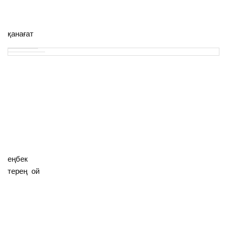
қанағат
еңбек
терең ой