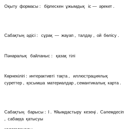
Оқыту формасы : бірлескен ұжымдық іс — әрекет .
Сабақтың әдісі : сұрақ — жауап , талдау , ой бөлісу .
Пәнаралық байланыс : қазақ тілі
Көрнекілігі : интерактивті тақта , иллюстрациялық
суреттер , қосымша материалдар , семантикалық карта .
Сабақтың барысы : І . Ұйымдастыру кезеңі . Сәлемдесіп
, сабаққа қатысуы