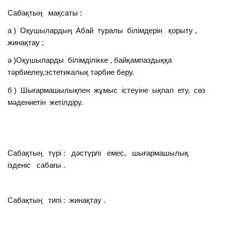
Сабақтың мақсаты :
а ) Оқушылардың Абай туралы білімдерін қорыту ,
жинақтау ;
ә )Оқушыларды білімділікке , байқампаздыққа
тәрбиелеу,эстетикалық тәрбие беру.
б ) Шығармашылықпен жұмыс істеуіне ықпал ету, сөз
мәдениетін жетілдіру.
Сабақтың түрі : дәстүрлі емес, шығармашылық
ізденіс сабағы .
Сабақтың типі : жинақтау .