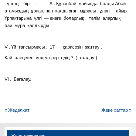
үштің бірі — А . Құнанбай жайында болды Абай
атамыздың ұрпағынан қалдырған мұрасы ұлан – ғайыр.
Ұрпақтарына үлгі — өнеге боларлық , тәлім аларлық
бай мұра қалдырды .
V . Үй тапсырмасы . 17 — қарасөзін жаттау .
Қай өлеңімен үндестірер едің ? ( талдау )
VІ . Бағалау.
Навигация
« Жеделхат
Жеке хаттар »
по
записям
Жаңа мақалалар