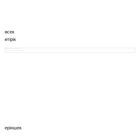
өсек
өтірік
еріншек