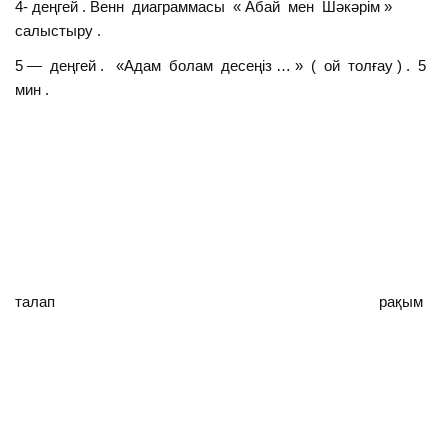
4- деңгей . Венн диаграммасы « Абай мен Шәкәрім »
салыстыру .
5 — деңгей . «Адам болам десеңіз … » ( ой толғау ) . 5
мин .
талап рақым