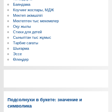
Баяндама
Коучинг жоспары, МДЖ
Мектеп әкімшілігі
Мектептен тыс мекемелер
Оқу жылы
Стихи для детей
Сыныптан тыс жұмыс
Тәрбие сағаты
Шығарма
Эссе
Өлеңдер
Подсолнухи в букете: значение и
символика