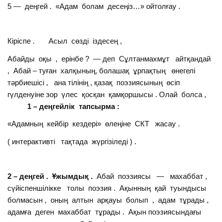
5 — деңгей . «Адам болам десеңіз…» ойтолғау .
Кіріспе . Асыл сөзді іздесең ,
Абайды оқы , ерінбе ? — деп Сұлтанмахмұт айтқандай
, Абай – туған халқының, болашақ ұрпақтың өнегелі
тәрбиешісі , ана тілінің , қазақ поэзиясының өсіп
гүлденуіне зор үлес қосқан қамқоршысы . Олай болса ,
1 – деңгейлік тапсырма :
«Адамның кейбір кездері» өлеңіне СКТ жасау .
( интерактивті тақтада жүргізіледі ) .
2 – деңгей . Ұжымдық .
Абай поэзиясы — махаббат ,
сүйіспеншілікке толы поэзия . Ақынның қай туындысы
болмасын , оның алтын арқауы болып , адам тұрады ,
адамға деген махаббат тұрады . Ақын поэзиясындағы