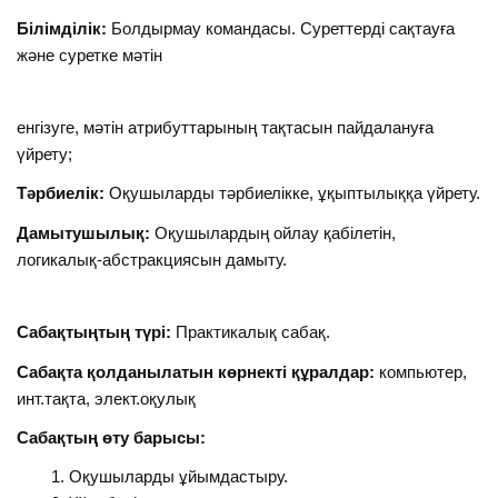
Білімділік:
Болдырмау командасы. Суреттерді сақтауға
және суретке мәтін
енгізуге, мәтін атрибуттарының тақтасын пайдалануға
үйрету;
Тәрбиелік:
Оқушыларды тәрбиелікке, ұқыптылыққа үйрету.
Дамытушылық:
Оқушылардың ойлау қабілетін,
логикалық-абстракциясын дамыту.
Сабақтыңтың түрі:
Практикалық сабақ.
Сабақта қолданылатын көрнекті құралдар:
компьютер,
инт.тақта, элект.оқулық
Сабақтың өту барысы:
Оқушыларды ұйымдастыру.