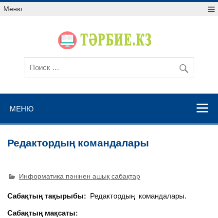
Меню
МЕНЮ
Редактордың командалары
Информатика пәнінен ашық сабақтар
Сабақтың тақырыбы:
Редактордың командалары.
Сабақтың мақсаты: