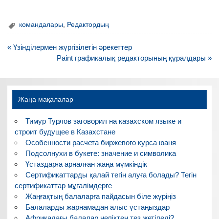
командалары
,
Редактордың
Навигация
« Үзінділермен жүргізілетін әрекеттер
по
Paint графикалық редакторының құралдары »
записям
Жаңа мақалалар
Тимур Турлов заговорил на казахском языке и
строит будущее в Казахстане
Особенности расчета биржевого курса юаня
Подсолнухи в букете: значение и символика
Ұстаздарға арналған жаңа мүмкіндік
Сертификаттарды қалай тегін алуға болады? Тегін
сертификаттар мұғалімдерге
Жаңғақтың балаларға пайдасын біле жүріңіз
Балаларды жарнамадан алыс ұстаңыздар
Африкадағы балалар неліктен тез жетіледі?