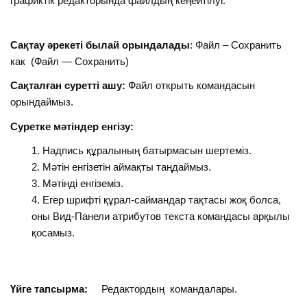
графиктік редакторында файлдың кеңейтілуі.
Сақтау әрекеті былай орындалады
: Файл – Сохранить
как (Файл — Сохранить)
Сақталған суретті ашу:
Файл открыть командасын
орындаймыз.
Суретке мәтіндер енгізу:
Надпись құралының батырмасын шертеміз.
Мәтін енгізетін аймақты таңдаймыз.
Мәтінді енгіземіз.
Егер шрифті құрал-саймандар тақтасы жоқ болса,
оны Вид-Панели атрибутов текста командасы арқылы
қосамыз.
Үйге тапсырма:
Редактордың командалары.