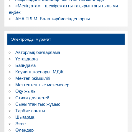
«Менің атам – шежіре» атты тақырыптағы ғылыми
еңбек
АНА ТІЛІМ: Бала тәрбиесіндегі орны
Электронды мұрағат
Авторлық бағдарлама
Ұстаздарға
Баяндама
Коучинг жоспары, МДЖ
Мектеп әкімшілігі
Мектептен тыс мекемелер
Оқу жылы
Стихи для детей
Сыныптан тыс жұмыс
Тәрбие сағаты
Шығарма
Эссе
Өлеңдер