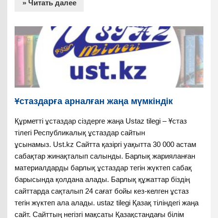
» Читать далее
Ұстаздарға арналған жаңа мүмкіндік
Құрметті ұстаздар сіздерге жаңа Ustaz tilegi – Ұстаз
тілегі Республикалық ұстаздар сайтын
ұсынамыз. Ust.kz Сайтта қазіргі уақытта 30 000 астам
сабақтар жинақталып салынды. Барлық жарияланған
материалдарды барлық ұстаздар тегін жүктеп сабақ
барысында қолдана алады. Барлық құжаттар біздің
сайттарда сақталып 24 сағат бойы кез-келген ұстаз
тегін жүктеп ала алады. ustaz tilegi Қазақ тіліндегі жаңа
сайт. Сайттың негізгі мақсаты Қазақстандағы білім