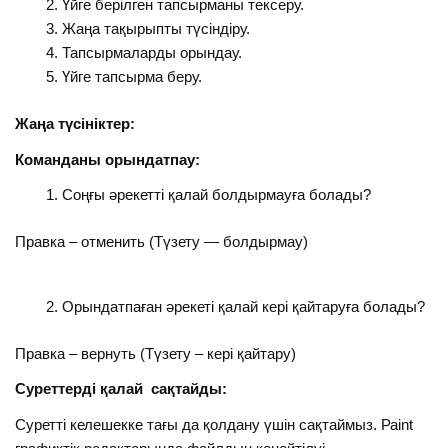
Үйге берілген тапсырманы тексеру.
Жаңа тақырыпты түсіндіру.
Тапсырмаларды орындау.
Үйге тапсырма беру.
Жаңа түсініктер:
Команданы орындатпау:
Соңғы әрекетті қалай болдырмауға болады?
Правка – отменить (Түзету — болдырмау)
Орындатпаған әрекеті қалай кері қайтаруға болады?
Правка – вернуть (Түзету – кері қайтару)
Суреттерді қалай сақтайды:
Суретті келешекке тағы да қолдану үшін сақтаймыз. Раіnt