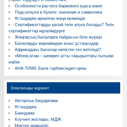
Особенности расчета биржевого курса юаня
Подсолнухи в букете: значение и символика
Ұстаздарға арналған жаңа мүмкіндік
Сертификаттарды қалай тегін алуға болады? Тегін
сертификаттар мұғалімдерге
Жаңғақтың балаларға пайдасын біле жүріңіз
Балаларды жарнамадан алыс ұстаңыздар
Африкадағы балалар неліктен тез жетіледі?
«Менің атам – шежіре» атты тақырыптағы ғылыми
еңбек
АНА ТІЛІМ: Бала тәрбиесіндегі орны
Электронды мұрағат
Авторлық бағдарлама
Ұстаздарға
Баяндама
Коучинг жоспары, МДЖ
Мектеп әкімшілігі