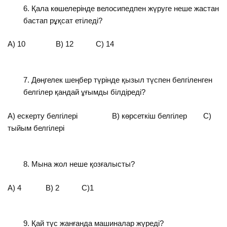
Қала көшелерінде велосипедпен жүруге неше жастан
бастап рұқсат етіледі?
А) 10 В) 12 С) 14
Дөңгелек шеңбер түрінде қызыл түспен белгіленген
белгілер қандай ұғымды білдіреді?
А) ескерту белгілері В) көрсеткіш белгілер С)
тыйым белгілері
Мына жол неше қозғалысты?
А) 4 В) 2 С)1
Қай түс жанғанда машиналар жүреді?