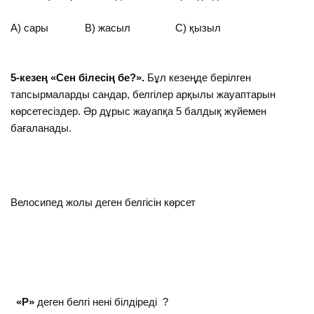
А) сары В) жасыл С) қызыл
5-кезең «Сен білесің бе?».
Бұл кезеңде берілген
тапсырмаларды сандар, белгілер арқылы жауаптарын
көрсетесіздер. Әр дұрыс жауапқа 5 балдық жүйемен
бағаланады.
Велосипед жолы деген белгісін көрсет
«Р»
деген белгі нені білдіреді ?