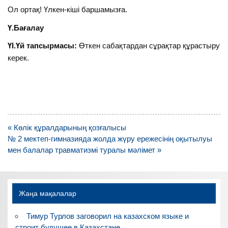
Ол ортақ! Үлкен-кіші баршамызға.
Ү.Бағалау
ҮІ.Үй тапсырмасы:
Өткен сабақтардан сұрақтар құрастыру
керек.
Навигация
« Көлік құралдарының қозғалысы
по
№ 2 мектеп-гимназияда жолда жүру ережесінің оқытылуы
записям
мен балалар травматизмі туралы мәлімет »
Жаңа мақалалар
Тимур Турлов заговорил на казахском языке и
строит будущее в Казахстане