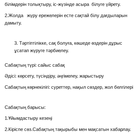
білімдерін толықтыру, іс-жүзінде асыра білуге үйрету.
2.Жолда жүру ережелерін есте сақтай білу дағдыларын
дамыту.
Тәртіптілікке, сақ болуға, көшеде өздерін дұрыс
ұсатап жүруге тәрбиелеу.
Сабақтың түрі: сайыс сабақ
Әдісі: көрсету, түсіндіру, әңгімелеу, жарыстыру
Сабақтың көрнекілігі: суреттер, нақыл сөздер, жол белгілері
Сабақтың барысы:
1.Ұйымдастыру кезеңі
2.Кіріспе сөз.Сабақтың тақырыбы мен мақсатын хабарлау.