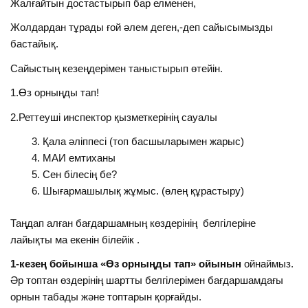
Жалғайтын достастырып бар елменен,
Жолдардан тұрады ғой әлем деген,-деп сайысымызды
бастайық.
Сайыстың кезеңдерімен таныстырып өтейін.
1.Өз орныңды тап!
2.Реттеуші инспектор қызметкерінің сауалы
Қала әліппесі (топ басшыларымен жарыс)
МАИ емтиханы
Сен білесің бе?
Шығармашылық жұмыс. (өлең құрастыру)
Таңдап алған бағдаршамның көздерінің белгілеріне
лайықты ма екенін білейік .
1-кезең бойынша «Өз орныңды тап» ойынын
ойнаймыз.
Әр топтан өздерінің шартты белгілерімен бағдаршамдағы
орнын табады және топтарын қорғайды.