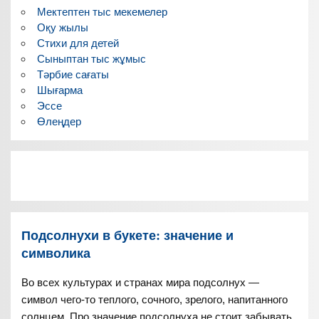
Мектептен тыс мекемелер
Оқу жылы
Стихи для детей
Сыныптан тыс жұмыс
Тәрбие сағаты
Шығарма
Эссе
Өлеңдер
Подсолнухи в букете: значение и
символика
Во всех культурах и странах мира подсолнух —
символ чего-то теплого, сочного, зрелого, напитанного
солнцем. Про значение подсолнуха не стоит забывать,