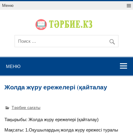
Меню
МЕНЮ
Жолда жүру ережелері (қайталау
Тәрбие сағаты
Тақырыбы: Жолда жүру ережелері (қайталау)
Мақсаты: 1.Оқушылардың жолда жүру ережесі туралы