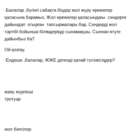
-Балалар ,бүгінгі сабақта біздер жол жүру ережелер
қаласына барамыз. Жол ережелер қаласындағы сендерге
дайындап отырған тапсырмалары бар. Сендерді жол
тәртібі бойынша білімдеріңді сынамақшы. Сыннан өтуге
дайынбыз ба?
Ой қозғау.
-Ендеше ,балалар, ЖЖЕ дегенді қалай түсінесіңдер?
жаяу жүргінші
тротуар
жол белгілер