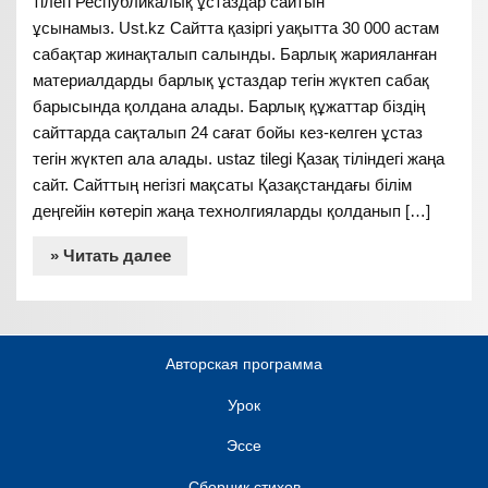
тілегі Республикалық ұстаздар сайтын
ұсынамыз. Ust.kz Сайтта қазіргі уақытта 30 000 астам
сабақтар жинақталып салынды. Барлық жарияланған
материалдарды барлық ұстаздар тегін жүктеп сабақ
барысында қолдана алады. Барлық құжаттар біздің
сайттарда сақталып 24 сағат бойы кез-келген ұстаз
тегін жүктеп ала алады. ustaz tilegi Қазақ тіліндегі жаңа
сайт. Сайттың негізгі мақсаты Қазақстандағы білім
деңгейін көтеріп жаңа технолгияларды қолданып […]
» Читать далее
Авторская программа
Урок
Эссе
Сборник стихов