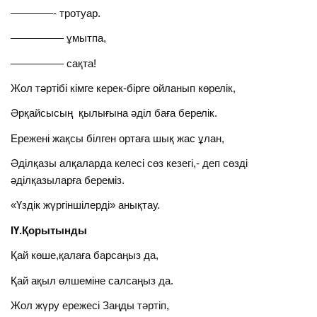
————- тротуар.
————— ұмытпа,
————— сақта!
Жол тәртібі кімге керек-бірге ойланып көрелік,
Әрқайсысың қылығына әділ баға берелік.
Ережені жақсы білген ортаға шық жас ұлан,
Әділқазы алқаларда келесі сөз кезегі,- деп сөзді
әділқазыларға береміз.
«Үздік жүргіншілерді» анықтау.
ІҮ.Қорытынды
Қай көше,қалаға барсаңыз да,
Қай ақыл өлшеміне салсаңыз да.
Жол жүру ережесі Заңды тәртіп,