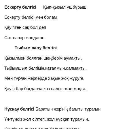
Ескерту белгісі
Қып-қызыл үшбұрыш
Ескерту белгісі мен болам
Қауіптен сақ бол деп
Сәт сапар жолдаған.
Тыйым салу белгісі
Қызылмен боялған шеңберім аумақты,
Тыйымшыл белгімін,қаталмын,салмақты.
Мен тұрған жерлерде хақың жоқ жүруге,
Қауіп бар бағдарла,көз салып жан-жақта.
Нұсқау
белгісі
Баратын жерінің бағыты тұрағын
Үн-түнсіз жол сілтеп, жол нұсқап тұрамын.