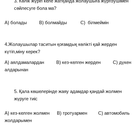
Көлік жүріп келе жатқанда жолаушыға жүргізушімен
сөйлесуге бола ма?
А) болады В) болмайды С) білмеймін
4.Жолаушылар таситын қоғамдық көлікті қай жерден
күтіп,міну керек?
А) аялдамалардан В) кез-келген жерден С) дүкен
алдарынан
Қала көшелерінде жаяу адамдар қандай жолмен
жүруге тиіс
А) кез-келген жолмен В) тротуармен С) автомобиль
жолдарымен