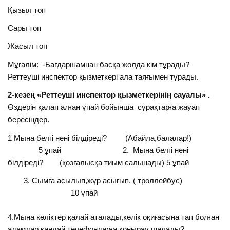
Қызыл топ
Сары топ
Жасыл топ
Мұғалім: -Бағдаршамнан басқа жолда кім тұрады?
Реттеуші инспектор қызметкері ала таяғымен тұрады.
2-кезең «Реттеуші инспектор қызметкерінің сауалы» .
Өздерін қалап алған ұпай бойынша сұрақтарға жауап
бересіңдер.
1 Мына белгі нені білдіреді? (Абайла,балалар!)
5 ұпай 2. Мына белгі нені
білдіреді? (қозғалысқа тиым салынады) 5 ұпай
Сымға асылып,жүр асығып. ( троллейбус)
10 ұпай
4.Мына көліктер қалай аталады,көлік оқиғасына тап болған
адамдар қандай телефондарға қоңырау шалады?