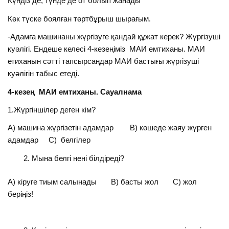
Күндіз де, түнде де от болып жанады
Көк түске боялған төртбұрыш шырағым.
-Адамға машинаны жүргізуге қандай құжат керек? Жүргізуші
куәлігі. Ендеше келесі 4-кезеңіміз МАИ емтиханы. МАИ
етиханын сәтті тапсырсаңдар МАИ бастығы жүргізуші
куәлігін табыс етеді.
4-кезең МАИ емтиханы. Сауалнама
1.Жүргіншілер деген кім?
А) машина жүргізетін адамдар В) көшеде жаяу жүрген
адамдар С) белгілер
Мына белгі нені білдіреді?
А) кіруге тиым салынады В) басты жол С) жол
беріңіз!