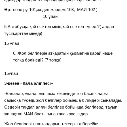
Өрт сөндіру-101,жедел жәрдем-103, МАИ-102 )
10 ұпай
5.Автобусқа қай есіктен мініп,қай есіктен түседі?( алдан
түсіп,арттан мінеді)
15 ұпай
Жол белгілерін атқаратын қызметіне қарай неше
топқа бөлінеді? (7 топқа)
15ұпай
3-кезең «Қала әліппесі»
-Балалар, «қала әліппесі» кезеңінде топ басшылары
сайысқа түседі, жол белгілер бойынша білімдері сыналады.
Өздерін таңдап алған белгілер бойынша белгілерді тауып,
жинақтап МАИ бастығына тапсырасыздар.
Жол белгілерін тапқандарын тексеріп жіберейік: