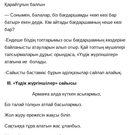
Қарайтұғын балғын
— Сонымен, балалар, біз бағдаршамды «көп көзі бар
батыр» екен дедік. Кім айтады бағдаршамның неше көзі
бар?
-Ендеше біздің топтарымыз осы бағдаршамның көздеріне
байланысты атауларын алып отыр. Қай топтың мүшелері
тапсырмаларын дұрыс орындаса, «Үздік жүргіншілер»
атағына ие болады.
-Сайысты бастамас бұрын әділқазылар сайлап алайық.
ІІІ. «Үздік жүргіншілер» сайысы
Арманға алда күткен асығармыз,
Біз талай толқын атпай басылармыз.
Жол жүру ережесін жақсы біліп
Сақтыққа тұра алатын жас ұланбыз.