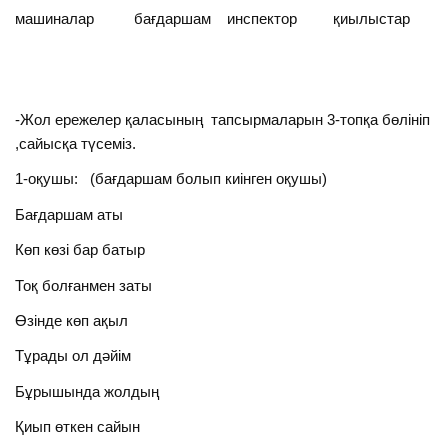
машиналар бағдаршам инспектор қиылыстар
-Жол ережелер қаласының тапсырмаларын 3-топқа бөлініп
,сайысқа түсеміз.
1-оқушы: (бағдаршам болып киінген оқушы)
Бағдаршам аты
Көп көзі бар батыр
Тоқ болғанмен заты
Өзінде көп ақыл
Тұрады ол дәйім
Бұрышында жолдың
Қиып өткен сайын