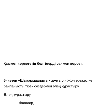
Қызмет көрсететін белгілерді санмен көрсет.
6- кезең
«Шығармашылық жұмыс.»
Жол ережесіне
байланысты тірек сөздермен өлең құрастыру
Өлең құрастыру
———— балалар,