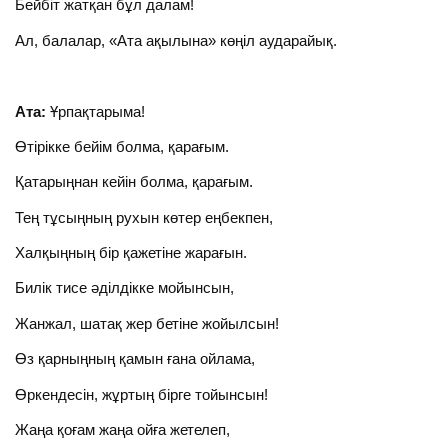
Бейбіт жатқан бұл далам!
Ал, балалар, «Ата ақылына» көңіл аударайық.
Ата:
Ұрпақтарыма!
Өтірікке бейім болма, қарағым.
Қатарыңнан кейін болма, қарағым.
Тең тұсыңның рухын көтер еңбекпен,
Халқыңның бір қажетіне жарағын.
Билік тисе әділдікке мойынсын,
Жанжал, шатақ жер бетіне жойылсын!
Өз қарныңның қамын ғана ойлама,
Өркендесін, жұртың бірге тойынсын!
Жаңа қоғам жаңа ойға жетелеп,