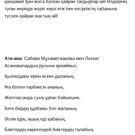
қаншама! Қан-жоса болған қайран тағдырлар-ай! Өздерінің
туған жерінде жүріп керзі етік пен кесірліктің табанына
түскен қайран жастық-ай!
Ата-
ана:
Сәбира Мұхаметжанова мен Ләззат
Асановалардың рухына арнаймыз.
Қызғалдағы еркін өскен даланың,
Ұға білген тәрбиесін ананың.
Желтоқсанда суық ұрған бәйшешек,
Кете бердің құрбаны боп жаланың.
Әсем едің, ашық еді қабағың,
Биіктердің көрінгендей биіктердің талабың.