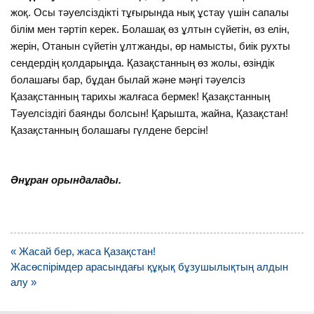
жоқ. Осы тәуелсіздікті тұғырында нық ұстау үшін сапалы
білім мен тәртіп керек. Болашақ өз ұлтын сүйетін, өз елін,
жерін, Отанын сүйетін ұлтжанды, өр намысты, биік рухты
сендердің қолдарыңда. Қазақстанның өз жолы, өзіндік
болашағы бар, бұдан былай және мәңгі тәуелсіз
Қазақстанның тарихы жалғаса бермек! Қазақстанның
Тәуелсіздігі баянды болсын! Қарышта, жайна, Қазақстан!
Қазақстанның болашағы гүлдене берсін!
Әнұран орындалады.
Навигация
« Жасай бер, жаса Қазақстан!
по
Жасөспірімдер арасындағы құқық бұзушылықтың алдын
записям
алу »