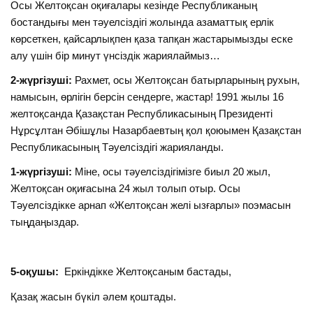
Осы Желтоқсан оқиғалары кезінде Республиканың
бостандығы мен тәуелсіздігі жолында азаматтық ерлік
көрсеткен, қайсарлықпен қаза тапқан жастарымызды еске
алу үшін бір минут үнсіздік жариялаймыз…
2-жүргізуші:
Рахмет, осы Желтоқсан батырларының рухын,
намысын, өрлігін берсін сендерге, жастар! 1991 жылы 16
желтоқсанда Қазақстан Республикасының Президенті
Нұрсұлтан Әбішұлы Назарбаевтың қол қоюымен Қазақстан
Республикасының Тәуелсіздігі жарияланды.
1-жүргізуші:
Міне, осы тәуелсіздігімізге биыл 20 жыл,
Желтоқсан оқиғасына 24 жыл толып отыр. Осы
Тәуелсіздікке арнап «Желтоқсан желі ызғарлы» поэмасын
тыңдаңыздар.
5-оқушы:
Еркіндікке Желтоқсаным бастады,
Қазақ жасын бүкіл әлем қоштады.