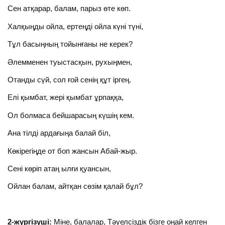
Сен атқарар, балам, парыз өте көп.
Халқыңды ойла, ертеңді ойла күні түні,
Тұл басыңның тойынғаны не керек?
Әлемменен туыстасқын, рухыңмен,
Отанды сүй, сол ғой сенің құт іргең.
Елі қымбат, жері қымбат ұрпаққа,
Ол болмаса бейшарасың күшің кем.
Ана тілді ардағыңа балай біл,
Көкірегіңде от боп жансын Абай-жыр.
Сені көріп атаң ылғи қуансын,
Ойлан балам, айтқан сөзім қалай бұл?
2-жүргізуші:
Міне, балалар, Тәуелсіздік бізге оңай келген