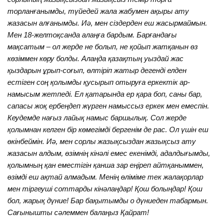
торланғанымды, түйедей жала жабумен ақыры ату
жазасын алғанымды. Иә, мен сіздерден еш жасырмаймын.
Мен 18-желтоқсанда алаңға бардым. Барғандағы
мақсатым – ол жерде не болып, не қойып жатқанын өз
көзіммен көру болды. Алаңда қазақтың уыздай жас
қыздарын ұрып-соғып, өлтіріп жатыр дегенді елден
естіген соң қолымды қусырып отыруға еркектік ар-
намысым жетпеді. Ел қатарында ер қара боп, саны бар,
сапасы жоқ ербеңдеп жүрген намыссыз еркек мен емеспін.
Кеудемде нағыз лайық намыс баршылық. Сол жерде
қолымнан келген бір көмегімді бергенім де рас. Ол үшін еш
өкінбеймін. Иә, мен сорлы жазықсыздан жазықсыз ату
жазасын алдым, өзімнің кінәлі емес екенімді, адалдығымды,
қолымның қан еместігін қанша зар еңіреп айтқаныммен,
өзімді еш ақтай алмадым. Менің өліміме тек жалақорлар
мен тіргеуші соттарды кінәлаңдар! Қош болыңдар! Қош
бол, жарық дүние! Бар бақытымды о дүниеден табармын.
Сағынышты сәлеммен балаңыз Қайрат!