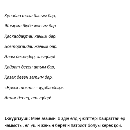
Күнәдан таза басым бар,
Жиырма бірде жасым бар.
Қасқалдақтай қаным бар,
Бозторғайдай жаным бар.
Алам десеңдер, алыңдар!
Қайрат деген атым бар,
Қазақ деген затым бар,
«Еркек тоқты – құрбандық»,
Атам десең, атыңдар!
1-жүргізуші:
Міне ағайын, біздің елдің жігіттері Қайраттай өр
намысты, ел үшін жанын беретін патриот болуы керек қой.