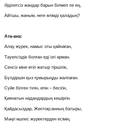
Әділетсіз жандар барын білмеп пе ең,
Айтшы, жаным, неге өлімді қаладың?
Ата-
ана:
Алау жүрек, намыс оты қайнаған,
Тәуелсіздік болған еді ізгі арман.
Сенсіз міне өтіп жатыр тіршілік,
Бүлдіршін қыз ғұмырыңды жалғаған.
Сүйе білген тілін, елін – бесігін,
Қиянатын надандардың кешіргін.
Қайдасыздар, Желтоқсанның батыры,
Мәңгі өшпес жүректерден есімің.