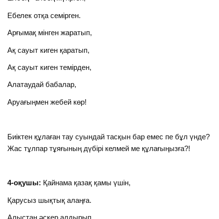
Ебелек отқа семірген.
Арғымақ мінген жаратып,
Ақ сауыт киген қаратып,
Ақ сауыт киген темірден,
Алатаудай бабалар,
Аруағыңмен жебей көр!
Биіктен құлаған тау суындай тасқын бар емес пе бұл үнде?
Жас тұлпар тұяғының дүбірі келмей ме құлағыңызға?!
4-оқушы:
Қайнама қазақ қамы үшін,
Қарусыз шықтық алаңға.
Алыстан әскер алдырып,