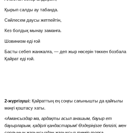
Қырып салды ау табанда.
Сөйлесем даусы жетпейтін,
Кез болдық мынау заманға.
Шовинизм еді ғой
Басты себеп жанжалға, — деп жыр нөсерін төккен бозбала
Қайрат еді ғой.
2-жүргізуші:
Қайраттың ең соңғы сағынышты да қайғылы
мәңгі қоштасу хаты.
«Амансыздар ма, ардақты асыл анашым, бауыр ет
бауырларым, қадірлі қандастарым! Өздеріңізге белгілі, мен
сорлының жазықсыздан жазықсыз темір торға