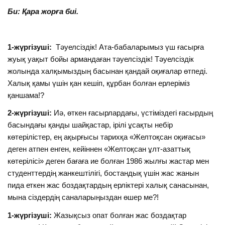
Би: Қара жорға биі.
1-жүргізуші:
Тәуелсіздік! Ата-бабаларымыз үш ғасырға
жуық уақыт бойы армандаған тәуелсіздік! Тәуелсіздік
жолында халқымыздың басынан қандай оқиғалар өтпеді.
Халық қамы үшін қан кешіп, құрбан болған ерлеріміз
қаншама!?
2-жүргізуші:
Иә, өткен ғасырлардағы, үстіміздегі ғасырдың
басындағы қанды шайқастар, ірілі ұсақты небір
көтерілістер, ең ақырғысы тарихқа «Желтоқсан оқиғасы»
деген атпен енген, кейіннен «Желтоқсан ұлт-азаттық
көтерілісі» деген бағаға ие болған 1986 жылғы жастар мен
студенттердің жанкештілігі, бостандық үшін жас жанын
пида еткен жас боздақтардың ерліктері халық санасынан,
мына сіздердің саналарыңыздан өшер ме?!
1-жүргізуші:
Жазықсыз опат болған жас боздақтар