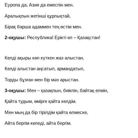
Еуропа да, Азия да емеспін мен.
Аралықпын жетінші құрлықтай,
Бірақ барша адаммен тең өстім мен.
2-оқушы:
Республика! Ерікті ел – Қазақстан!
Келді ақыры көп күткен жаз алыстан.
Келді алыстан аңсатып, армандатып,
Торды бұзған мен бір мәз арыстан.
3-оқушы:
Мен – қазақпын, биікпін, байтақ елмін,
Қайта тудым, өмірге қайта келдім.
Мен мың да бір тірілдім қайта өлмеске,
Айта бергім келеді, айта бергім.