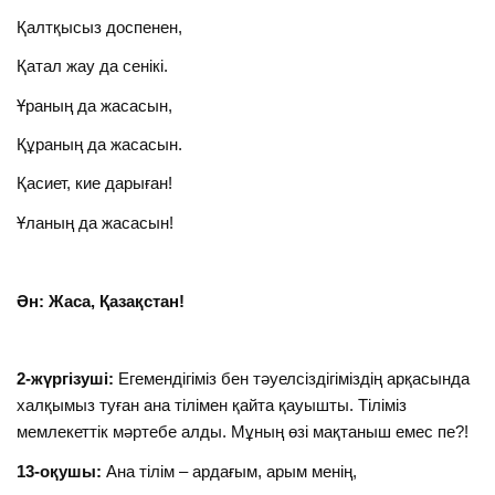
Қалтқысыз доспенен,
Қатал жау да сенікі.
Ұраның да жасасын,
Құраның да жасасын.
Қасиет, кие дарыған!
Ұланың да жасасын!
Ән: Жаса, Қазақстан!
2-жүргізуші:
Егемендігіміз бен тәуелсіздігіміздің арқасында
халқымыз туған ана тілімен қайта қауышты. Тіліміз
мемлекеттік мәртебе алды. Мұның өзі мақтаныш емес пе?!
13-оқушы:
Ана тілім – ардағым, арым менің,