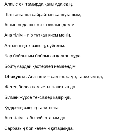
Алпыс екі тамырда қанымда едің.
Шаттанғанда сайрайтын сандуғашым,
Ашынғанда шығатын жалын демім.
Ана тілім – пір тұтқан кием менің,
Алтын діңгек өзіңсің, сүйгенім.
Бар байлығым бабамнан қалған мұра,
Бойтұмардай қастерлеп иемдендім.
14-оқушы:
Ана тілім – салт-дәстүр, тарихым да,
Жетең болса намысты жанитын да.
Білмей жүрсе тексіздер қадіріңді,
Құдіретің өзіңсің танитынға.
Ана тілім – абырой, атағым да,
Сарбазың боп келемін қатарыңда.