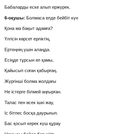
Бабаларды еске алып ержүрек.
6-оқушы:
Болмаса елде бейбіт күн
Қона ма бақыт адамға?
Үлгісін көрсет ерліктің,
Ертеңнің үшін алаңда.
Есіңде тұрсын ел қамы,
Қайысып соған қабырғаң.
Жүргінші болма жолдағы
Не істерге білмей аңғырған.
Талас пен өсек ішкі жау,
Іс бітпес босқа даурығып.
Бас қосып керек күш құрау