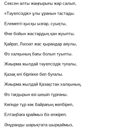
Сексен алты жаңғырығы жар салып,
«Тәуелсіздік» ұлы ұранын тастады.
Елемепті қысқы ызғар, суықты,
Өне бойын жастардың қан жуыпты.
Қайрат, Ләззат жас қырандар аяулы,
Өз халқының бағы болып туыпты.
Жиырма жылдай тәуелсіздік туғалы,
Қазақ елі бірлікке бел буғалы.
Жиырма жылдай Қазақстан халқының,
Өз тағдырын өзі шешіп тұрғаны.
Көгінде тұр көк байрағың желбіреп,
Елтаңбаға қраймыз біз елжіреп.
Әнұранды шарықтата шырқаймыз,