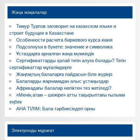
Жаңа мақалалар
Тимур Турлов заговорил на казахском языке и
строит будущее в Казахстане
Особенности расчета биржевого курса юаня
Подсолнухи в букете: значение и символика
Ұстаздарға арналған жаңа мүмкіндік
Сертификаттарды қалай тегін алуға болады? Тегін
сертификаттар мұғалімдерге
Жаңғақтың балаларға пайдасын біле жүріңіз
Балаларды жарнамадан алыс ұстаңыздар
Африкадағы балалар неліктен тез жетіледі?
«Менің атам – шежіре» атты тақырыптағы ғылыми
еңбек
АНА ТІЛІМ: Бала тәрбиесіндегі орны
Электронды мұрағат