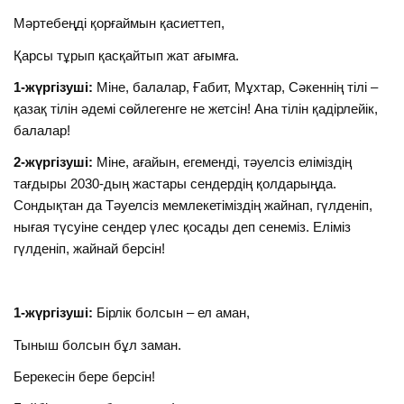
Мәртебеңді қорғаймын қасиеттеп,
Қарсы тұрып қасқайтып жат ағымға.
1-жүргізуші:
Міне, балалар, Ғабит, Мұхтар, Сәкеннің тілі –
қазақ тілін әдемі сөйлегенге не жетсін! Ана тілін қадірлейік,
балалар!
2-жүргізуші:
Міне, ағайын, егеменді, тәуелсіз еліміздің
тағдыры 2030-дың жастары сендердің қолдарыңда.
Сондықтан да Тәуелсіз мемлекетіміздің жайнап, гүлденіп,
нығая түсуіне сендер үлес қосады деп сенеміз. Еліміз
гүлденіп, жайнай берсін!
1-жүргізуші:
Бірлік болсын – ел аман,
Тыныш болсын бұл заман.
Берекесін бере берсін!