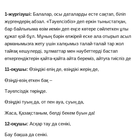
1-жүргізуші:
Балалар, осы даталарды есте сақтап, біліп
жүргендерің абзал. «Тәуелсізбіз» деп еркін тыныстатқан,
бар байлығыма өзім иемін деп еңсе көтере сөйлеткен ұлы
құжат қой бұл. Мұның бәрін елжірей еске ала отырып асыл
арманымызға жету үшін халқымыз талай-талай тар жол
тайғақ кешулерді, зұлматтар мен нәубеттерді бастап
өткергендіктерін қайта-қайта айта береміз, айтуға тиіспіз де
11-оқушы:
Өзіңдікі елің де, өзіңдікі жерің де,
Өзіңді-өзің еткен бақ –
Тәуелсіздік төріңде.
Өзіңдікі туың да, от пен ауа, суың да,
Жаса, Қазақстаным, белді бекем буын да!
12-оқушы:
Асқар тау да сенікі,
Бау бақша да сенікі.