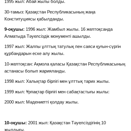
1995 жыл: Абай жылы болды.
30-тамыз: Қазақстан Республикасының жаңа
Конституциясы қабылданды.
9-оқушы:
1996 жыл: Жамбыл жылы. 16 желтоқсанда
Алматыда Тәуелсіздік монументі ашылды.
1997 жыл: Жалпы ұлттық татулық пен саяси қуғын-сүргін
құрбандарын еске алу жылы.
10-желтоқсан: Ақмола қаласы Қазақстан Республикасының
астанасы болып жарияланды.
1998 жыл: Халықтар бірлігі мен ұлттық тарих жылы.
1999 жыл: Ұрпақтар бірлігі мен сабақтастығы жылы:
2000 жыл: Мәдениетті қолдау жылы.
10-оқушы:
2001 жыл: Қазақстан Тәуелсіздігінің 10
жылдығы.