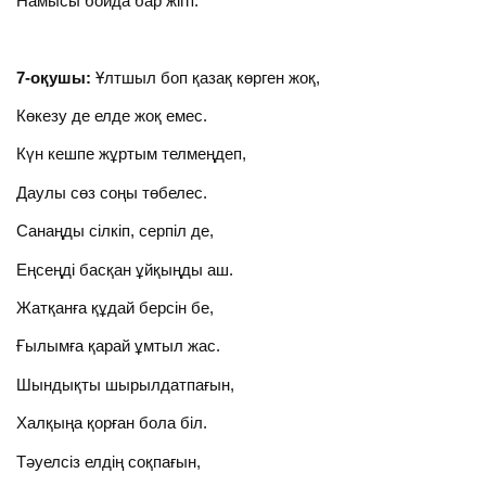
Намысы бойда бар жігіт.
7-оқушы:
Ұлтшыл боп қазақ көрген жоқ,
Көкезу де елде жоқ емес.
Күн кешпе жұртым телмеңдеп,
Даулы сөз соңы төбелес.
Санаңды сілкіп, серпіл де,
Еңсеңді басқан ұйқыңды аш.
Жатқанға құдай берсін бе,
Ғылымға қарай ұмтыл жас.
Шындықты шырылдатпағын,
Халқыңа қорған бола біл.
Тәуелсіз елдің соқпағын,