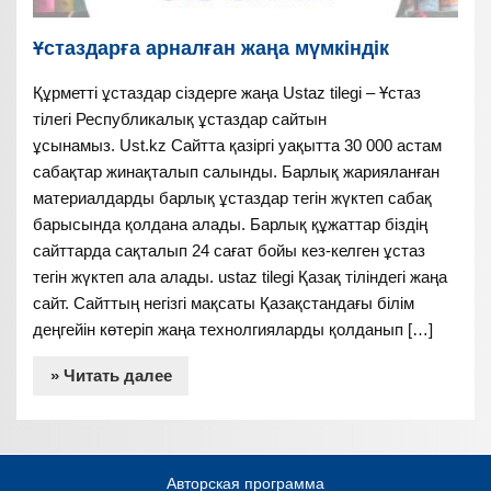
Ұстаздарға арналған жаңа мүмкіндік
Құрметті ұстаздар сіздерге жаңа Ustaz tilegi – Ұстаз
тілегі Республикалық ұстаздар сайтын
ұсынамыз. Ust.kz Сайтта қазіргі уақытта 30 000 астам
сабақтар жинақталып салынды. Барлық жарияланған
материалдарды барлық ұстаздар тегін жүктеп сабақ
барысында қолдана алады. Барлық құжаттар біздің
сайттарда сақталып 24 сағат бойы кез-келген ұстаз
тегін жүктеп ала алады. ustaz tilegi Қазақ тіліндегі жаңа
сайт. Сайттың негізгі мақсаты Қазақстандағы білім
деңгейін көтеріп жаңа технолгияларды қолданып […]
» Читать далее
Авторская программа