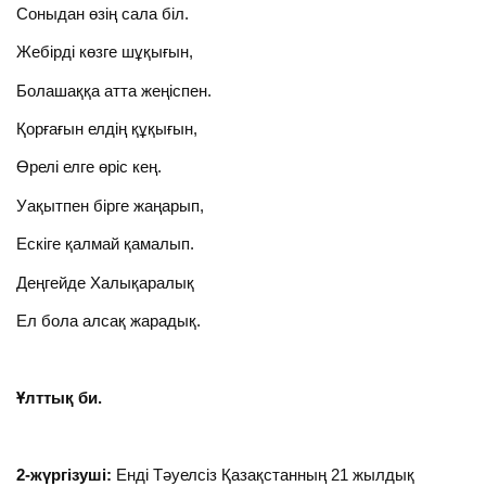
Соныдан өзің сала біл.
Жебірді көзге шұқығын,
Болашаққа атта жеңіспен.
Қорғағын елдің құқығын,
Өрелі елге өріс кең.
Уақытпен бірге жаңарып,
Ескіге қалмай қамалып.
Деңгейде Халықаралық
Ел бола алсақ жарадық.
Ұлттық би.
2-жүргізуші:
Енді Тәуелсіз Қазақстанның 21 жылдық