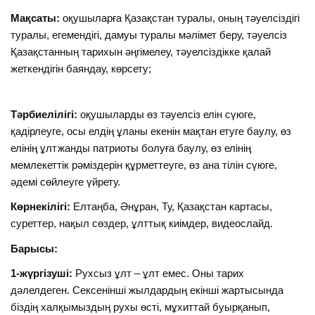
Мақсаты:
оқушыларға Қазақстан туралы, оның тәуелсіздігі
туралы, егемендігі, дамуы туралы мәлімет беру, тәуелсіз
Қазақстанның тарихын әңгімелеу, тәуелсіздікке қалай
жеткендігін баяндау, көрсету;
Тәрбиелілігі:
оқушыларды өз тәуелсіз елін сүюге,
қадірлеуге, осы елдің ұланы екенін мақтан етуге баулу, өз
елінің ұлтжанды патриоты болуға баулу, өз елінің
мемлекеттік рәміздерін құрметтеуге, өз ана тілін сүюге,
әдемі сөйлеуге үйрету.
Көрнекілігі:
Елтаңба, Әнұран, Ту, Қазақстан картасы,
суреттер, нақыл сөздер, ұлттық киімдер, видеослайд.
Барысы:
1-жүргізуші:
Рухсыз ұлт – ұлт емес. Оны тарих
дәлелдеген. Сексенінші жылдардың екінші жартысында
біздің халқымыздың рухы өсті, мұхиттай буырқанып,