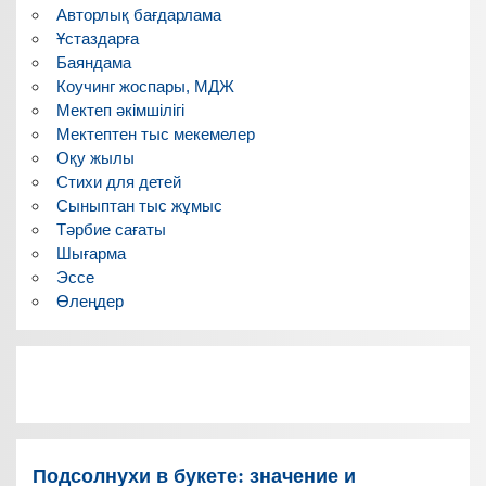
Авторлық бағдарлама
Ұстаздарға
Баяндама
Коучинг жоспары, МДЖ
Мектеп әкімшілігі
Мектептен тыс мекемелер
Оқу жылы
Стихи для детей
Сыныптан тыс жұмыс
Тәрбие сағаты
Шығарма
Эссе
Өлеңдер
Подсолнухи в букете: значение и