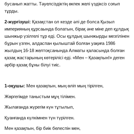
бусанып жатты. Тәуелсіздіктің өкпек желі үздіксіз соғып
тұрды.
2-жүргізуші:
Қазақстан ол кезде әлі де болса Қызыл
империяның құрсаында болатын, бірақ әне міне деп құлдық
шынжыр үзілгелі тұр еді. Осы құлдық шынжырды мезгілінен
бұрын үзген, алдаспан қылыштай болған уақиға 1986
жылдың 16-18 желтоқсанында Алматы қаласында болған
қазақ жастарының көтерілісі еді. «Мен – Қазақпын!» деген
әрбір қазақ бұны білуі тиіс.
1-оқушы:
Мен қазақпын, мың өліп мың тірілген,
Жөргегімде таныстым мұң тілімен.
Жылағанда жүрегім күн тұтылып,
Қуанғанда күлкімнен түн түрілген.
Мен қазақпын, бір биік белеспін мен,