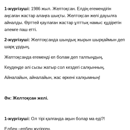
1-жүргізуші:
1986 жыл. Желтоқсан. Елдің егемендігін
аңсаған жастар алаңға шықты. Желтоқсан желі дауылға
айналды. Өрттей қаулаған жастар ұлттық намыс құдіретін
әлемге паш етті.
2-жүргізуші:
Желтоқсанда шындық жырын шырқаймын деп
шарқ ұрдың,
Желтоқсанда егеменді ел болам деп талпыңдың,
Кеудеңде әлі сызы жатыр сол кездегі салқынның,
Айналайын, айналайын, жас өркені халқымның!
Ән: Желтоқсан желі.
1-жүргізуші:
Ол тірі қалғанда ақын болар ма еді?!
Елбең –елбең жүгірген,