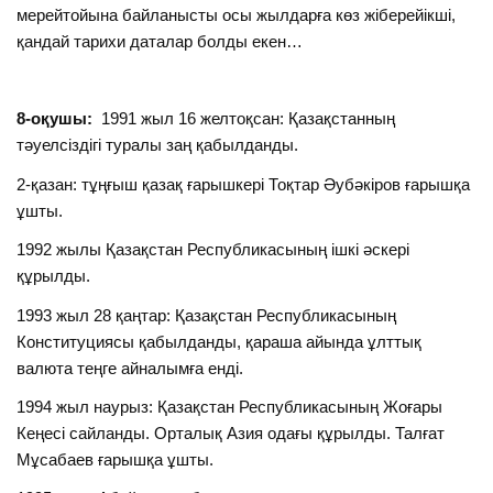
мерейтойына байланысты осы жылдарға көз жіберейікші,
қандай тарихи даталар болды екен…
8-оқушы:
1991 жыл 16 желтоқсан: Қазақстанның
тәуелсіздігі туралы заң қабылданды.
2-қазан: тұңғыш қазақ ғарышкері Тоқтар Әубәкіров ғарышқа
ұшты.
1992 жылы Қазақстан Республикасының ішкі әскері
құрылды.
1993 жыл 28 қаңтар: Қазақстан Республикасының
Конституциясы қабылданды, қараша айында ұлттық
валюта теңге айналымға енді.
1994 жыл наурыз: Қазақстан Республикасының Жоғары
Кеңесі сайланды. Орталық Азия одағы құрылды. Талғат
Мұсабаев ғарышқа ұшты.