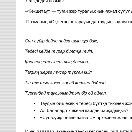
-Ол қандай поэма?
-«Көкшетау» — туған жер туралы,оның ғажап сұлул
-Поэманың «Оқжетпес» тарауында таудың зәулім еке
Сүп-сүйір бейне найза шың,құз биік,
Төбесі кейде тұрар бұлтқа тиіп.
Қарасаң етегінен шың басына,
Тақияң жерге түсер тұрған киіп.
Тіп-тік шың көкке қарай кеткен бойлап,
Тұрғандай таусылмайтын бір ой ойлап.
Таудың биік екенін төбесі бұлтқа тиюінен жән
Ал балалар,тік екенін қайдан байқадыңыз?
«Сүп-сүйір бейне найза…» тіркесінен және ш
Міне, балалар, ақынның тауды кескіндеуі бұл айтыл