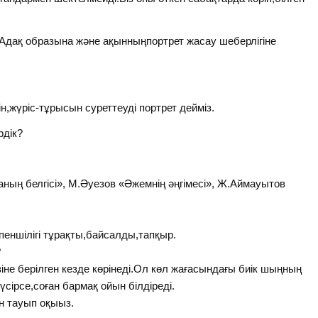
 Адақ образына және ақынныңпортрет жасау шеберлігіне
ін,жүріс-тұрысын суреттеуді портрет дейміз.
рдік?
ның белгісі», М.Әуезов «Әжемнің әңгімесі», Ж.Аймауытов
спеншілігі тұрақты,байсалды,тапқыр.
?
не берілген кезде көрінеді.Ол көл жағасындағы биік шыңның
сірсе,соған бармақ ойын білдіреді.
н тауып оқыыз.