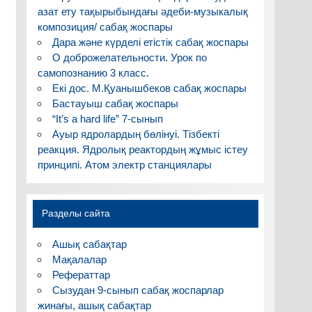
азат ету тақырыбындағы әдеби-музыкалық
композиция/ сабақ жоспары
Дара және күрделі етістік сабақ жоспары
О доброжелательности. Урок по
самопознанию 3 класс.
Екі дос. М.Қуанышбеков сабақ жоспары
Бастауыш сабақ жоспары
“It’s a hard life” 7-сынып
Ауыр ядролардың бөлінуі. Тізбекті
реакция. Ядролық реактордың жұмыс істеу
принципі. Атом электр станциялары
Разделы сайта
Ашық сабақтар
Мақалалар
Рефераттар
Сызудан 9-сынып сабақ жоспарлар
жинағы, ашық сабақтар