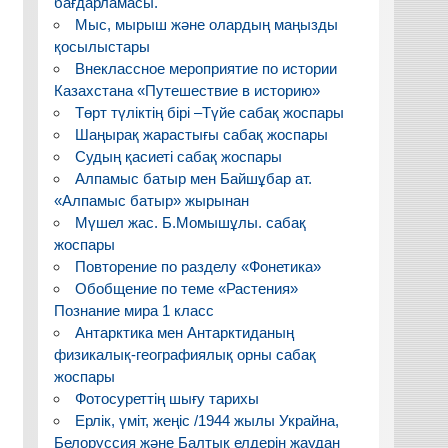
бағдарламасы.
Мыс, мырыш және олардың маңызды
қосылыстары
Внеклассное мероприятие по истории
Казахстана «Путешествие в историю»
Төрт түліктің бірі –Түйе сабақ жоспары
Шаңырақ жарастығы сабақ жоспары
Судың қасиеті сабақ жоспары
Алпамыс батыр мен Байшұбар ат.
«Алпамыс батыр» жырынан
Мүшел жас. Б.Момышұлы. сабақ
жоспары
Повторение по разделу «Фонетика»
Обобщение по теме «Растения»
Познание мира 1 класс
Антарктика мен Антарктиданың
физикалық-географиялық орны сабақ
жоспары
Фотосуреттің шығу тарихы
Ерлік, үміт, жеңіс /1944 жылы Украйна,
Белоруссия және Балтық елдерін жаудан