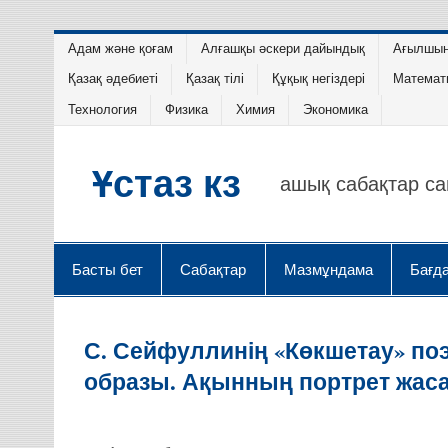
Адам және қоғам
Алғашқы әскери дайындық
Ағылшын 
Қазақ әдебиеті
Қазақ тілі
Құқық негіздері
Математ
Технология
Физика
Химия
Экономика
Ұстаз кз
ашық сабақтар с
Басты бет
Сабақтар
Мазмұндама
Бағд
С. Сейфуллинің «Көкшетау» по
образы. Ақынның портрет жаса