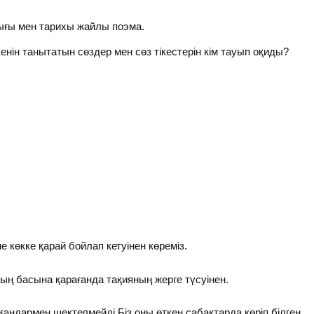
ығы мен тарихы жайлы поэма.
нін танытатын сөздер мен сөз тікестерін кім тауып оқиды?
е көкке қарай бойлап кетуінен көреміз.
ың басына қарағанда тақияның жерге түсуінен.
ғандармен шектелмейді.Біз оны өткен сабақтарда көріп,білген