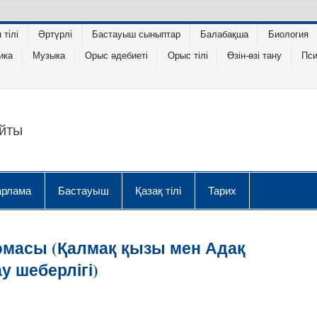
тілі
Әртүрлі
Бастауыш сыныптар
Балабақша
Биология
ика
Музыка
Орыс әдебиеті
Орыс тілі
Өзін-өзі тану
Пси
айты
арлама
Бастауыш
Қазақ тілі
Тарих
эмасы (Қалмақ қызы мен Адақ
у шеберлігі)