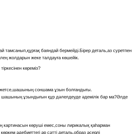
й тамсанып,құрғақ баяндай бермейді.Бірер деталь,аз суретпен
лең жолдарын жеке талдауға көшейік.
іркесінен көреміз?
п жетсе,шашының соншама ұзын болғандығы.
шашының ұзындығын құр дәлелдеуде әдемілік бар ма?Әлде
ң картинасын көруші емес,соны лирикалық қаһарман
көркем әдебиеттегі әр сәтті деталь,образ әсерлі