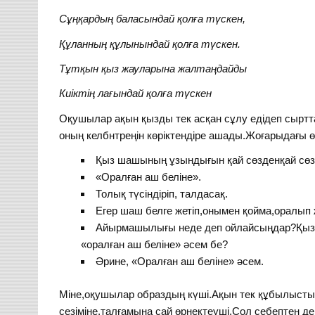
Сұңқардың баласындай қолға түскен,
Құланның құлынындай қолға түскен.
Тұтқын қыз жауларына жалтаңдайды
Киіктің лағындай қолға түскен
Оқушылар ақын қызды тек асқан сұлу едідеп сыртта
оның келбнтреңін көріктендіре ашады.Жоғарыдағы ө
Қыз шашының ұзындығын қай сөзденқай сөз т
«Оралған аш беліне».
Толық түсіндіріп, талдасақ.
Егер шаш белге жетіп,онымен қойма,оралы
Айырмашылығы неде деп ойлайсыңдар?Қыз 
«оралған аш беліне» әсем бе?
Әрине, «Оралған аш беліне» әсем.
Міне,оқушылар образдың күші.Ақын тек құбылысты
сезіміне,талғамына сай өрнектеуші.Сол себептен де 