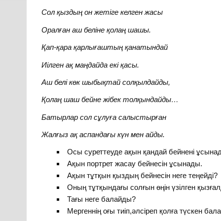
Сол қыздың он жетіге келген жасы
Оралған аш беліне қолаң шашы.
Қап-қара қарлығаштың қанатындай
Иілген ақ маңдайда екі қасы.
Аш белі көк шыбықтай солқылдайды,
Қолаң шаш бейне жібек толқындайды…
Батырлар сол сұлуға салыстырған
Жалғыз ақ аспандағы күн мен айды.
Осы суреттеуде ақын қандай бейнені ұсына
Ақын портрет жасау бейнесін ұсынады.
Ақын тұтқын қыздың бейнесін неге теңейді?
Оның тұтқындағы солғын өңін үзілген қызғал
Тағы неге балайды?
Мергеннің оғы тиіп,әлсіреп қолға түскен бал