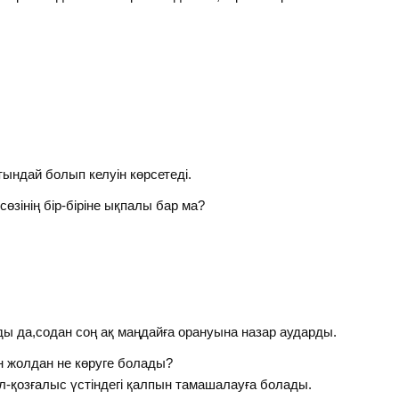
ындай болып келуін көрсетеді.
 сөзінің бір-біріне ықпалы бар ма?
ы да,содан соң ақ маңдайға орануына назар аударды.
 жолдан не көруге болады?
ыл-қозғалыс үстіндегі қалпын тамашалауға болады.