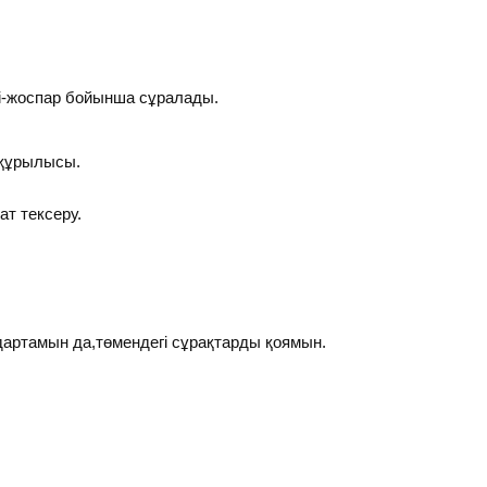
і-жоспар бойынша сұралады.
 құрылысы.
т тексеру.
ртамын да,төмендегі сұрақтарды қоямын.