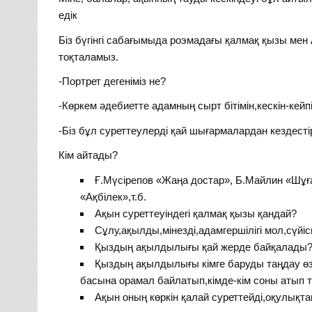
едік
Біз бүгінгі сабағымыда роэмадағы қалмақ қызы мен
тоқталамыз.
-Портрет дегеніміз не?
-Көркем әдебиетте адамның сырт бітімін,кескін-кейп
-Біз бұл суреттеулерді қай шығармалардан кездесті
Кім айтады?
Ғ.Мүсірепов «Жаңа достар», Б.Майлин «Шұға
«Ақбілек»,т.б.
Ақын суреттеуіндегі қалмақ қызы қандай?
Сұлу,ақылды,мінезді,адамгершілігі мол,сүйі
Қыздың ақылдылығы қай жерде байқалады
Қыздың ақылдылығы кімге баруды таңдау өзі
басына орамал байлатып,кімде-кім соны атып тү
Ақын оның көркін қалай суреттейді,оқулықта