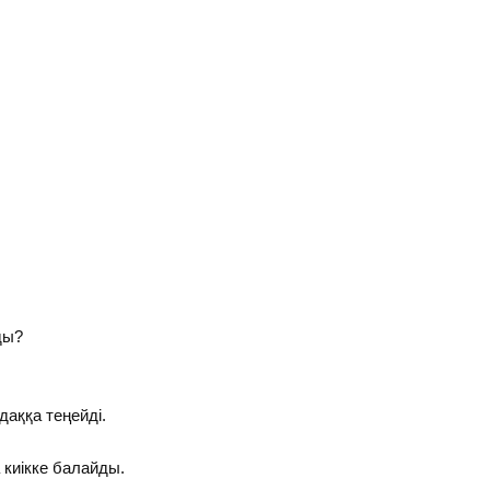
ды?
даққа теңейді.
а киікке балайды.