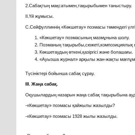
2.Сабақтың мақсатымен,тақырыбымен таныстыру.
ІІ.Үй жұмысы.
С.Сейфуллиннің «Көкшетау» поэмасы төмендегі үлг
«Көкшетау» поэмасының мазмұнына шолу.
Поэманың тақырыбы,сюжеті,композициялық
Көкшетаудың өткені,қазіргісі және болашағы.
«Ауызша журнал» арқылы жан-жақты мағлұма
Түсініктері бойынша сабақ сұрау.
ІІІ. Жаңа сабақ.
Оқушылардың назарын жаңа сабақ тақырыбына ауда
-«Көкшетау» поэмасы қайжылы жазылды?
-«Көкшетау» поэмасы 1928 жылы жазылды.