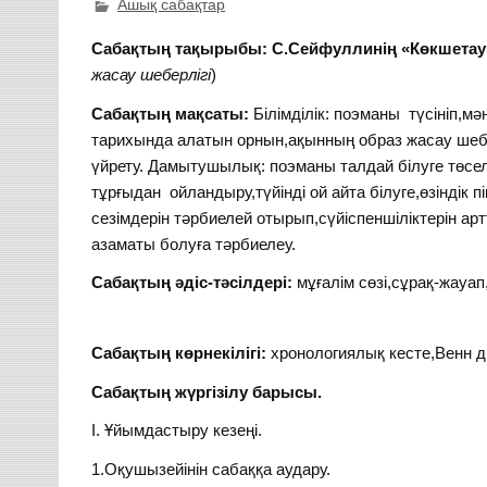
Ашық сабақтар
Сабақтың тақырыбы:
С.Сейфуллинің «Көкшета
жасау шеберлігі
)
Сабақтың мақсаты:
Білімділік: поэманы түсініп,м
тарихында алатын орнын,ақынның образ жасау шебе
үйрету. Дамытушылық: поэманы талдай білуге төселді
тұрғыдан ойландыру,түйінді ой айта білуге,өзіндік п
сезімдерін тәрбиелей отырып,сүйіспеншіліктерін а
азаматы болуға тәрбиелеу.
Сабақтың әдіс-тәсілдері:
мұғалім сөзі,сұрақ-жауа
Сабақтың көрнекілігі:
хронологиялық кесте,Венн 
Сабақтың жүргізілу барысы.
І. Ұйымдастыру кезеңі.
1.Оқушызейінін сабаққа аудару.