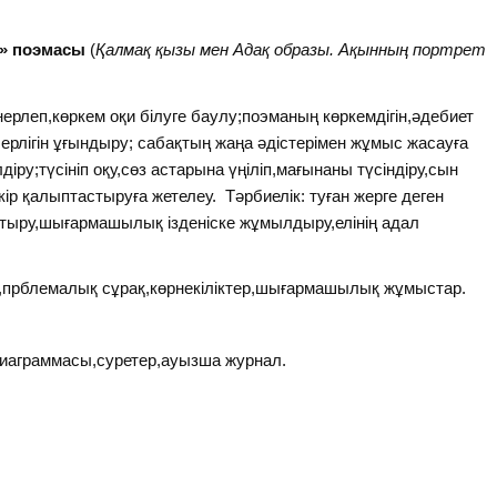
у» поэмасы
(
Қалмақ қызы мен Адақ образы. Ақынның портрет
әнерлеп,көркем оқи білуге баулу;поэманың көркемдігін,әдебиет
рлігін ұғындыру; сабақтың жаңа әдістерімен жұмыс жасауға
ру;түсініп оқу,сөз астарына үңіліп,мағынаны түсіндіру,сын
ікір қалыптастыруға жетелеу. Тәрбиелік: туған жерге деген
рттыру,шығармашылық ізденіске жұмылдыру,елінің адал
п,прблемалық сұрақ,көрнекіліктер,шығармашылық жұмыстар.
диаграммасы,суретер,ауызша журнал.