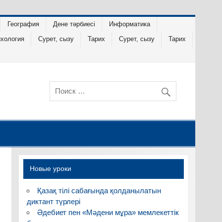
География
Дене тәрбиесі
Информатика
хология
Сурет, сызу
Тарих
Сурет, сызу
Тарих
Новые уроки
Қазақ тілі сабағында қолданылатын
диктант түрлері
Әдебиет пен «Мәдени мұра» мемлекеттік