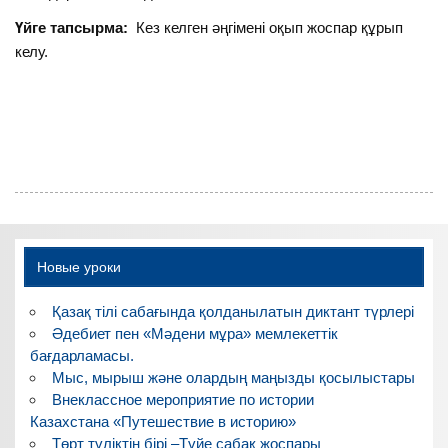
Үйге тапсырма:
Кез келген әңгімені оқып жоспар құрып
келу.
Новые уроки
Қазақ тілі сабағында қолданылатын диктант түрлері
Әдебиет пен «Мәдени мұра» мемлекеттік
бағдарламасы.
Мыс, мырыш және олардың маңызды қосылыстары
Внеклассное мероприятие по истории
Казахстана «Путешествие в историю»
Төрт түліктің бірі –Түйе сабақ жоспары