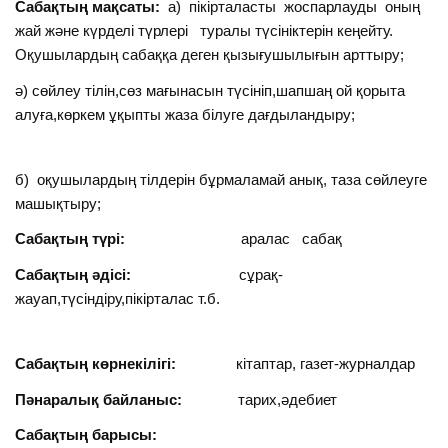
Сабақтың мақсаты:
а) пікірталасты жоспарлауды оның
жай және күрделі түрлері туралы түсініктерін кеңейту.
Оқушылардың сабаққа деген қызығушылығын арттыру;
ә) сөйлеу тілін,сөз мағынасын түсініп,шапшаң ой қорыта
алуға,көркем ұқыпты жаза білуге дағдыландыру;
б) оқушылардың тілдерін бұрмаламай анық, таза сөйлеуге
машықтыру;
Сабақтың түрі:
аралас сабақ
Сабақтың әдісі:
сұрақ-
жауап,түсіндіру,пікірталас т.б.
Сабақтың көрнекілігі:
кітаптар, газет-журналдар
Пәнаралық байланыс:
тарих,әдебиет
Сабақтың барысы: