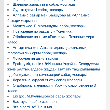
Шаңырақ жарастығы сабақ жоспары
Судың қасиеті сабақ жоспары
Алпамыс батыр мен Байшұбар ат. «Алпамыс
батыр» жырынан
Мүшел жас. Б.Момышұлы. сабақ жоспары
Повторение по разделу «Фонетика»
Обобщение по теме «Растения» Познание мира 1
класс
Антарктика мен Антарктиданың физикалық-
географиялық орны сабақ жоспары
Фотосуреттің шығу тарихы
Ерлік, үміт, жеңіс /1944 жылы Украйна, Белоруссия
және Балтық елдерін жаудан азат ету тақырыбындағы
әдеби-музыкалық композиция/ сабақ жоспары
Дара және күрделі етістік сабақ жоспары
О доброжелательности. Урок по самопознанию 3
класс.
Екі дос. М.Қуанышбеков сабақ жоспары
Бастауыш сабақ жоспары
“It’s a hard life” 7-сынып