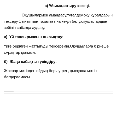
а) Ұйымдастыру кезеңі.
Оқушылармен амандасу,түгелдеу,оқу құралдарын
тексеру.Сыныптың тазалығына көңіл бөлу,оқушылардың
зейінін сабаққа аудару.
ә) Үй тапсырмасын пысықтау:
Үйге берілген жаттығуды тексеремін.Оқушыларға бірнеше
сұрақтар қоямын.
б) Жаңа сабақты түсіндіру:
Жоспар-мәтіндегі ойдың берілу реті, қысқаша мәтін
бағдарламасы.