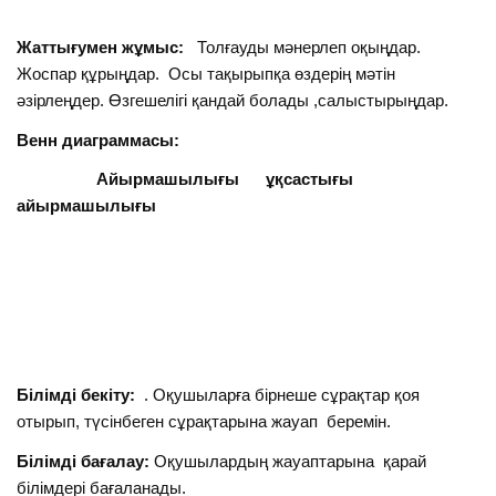
Жаттығумен жұмыс:
Толғауды мәнерлеп оқыңдар.
Жоспар құрыңдар. Осы тақырыпқа өздерің мәтін
әзірлеңдер. Өзгешелігі қандай болады ,салыстырыңдар.
Венн диаграммасы:
Айырмашылығы ұқсастығы
айырмашылығы
Білімді бекіту:
. Оқушыларға бірнеше сұрақтар қоя
отырып, түсінбеген сұрақтарына жауап беремін.
Білімді бағалау:
Оқушылардың жауаптарына қарай
білімдері бағаланады.